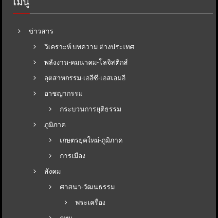
เมนู
ข่าวสาร
วิเคราะห์ บทความ ต่างประเทศ
พลังงาน-คมนาคม-โลจิสติกส์
อุตสาหกรรม-เออีซี-เอสเอมอี
อาชญากรรม
กระบวนการยุติธรรม
ภูมิภาค
เกษตรยุคใหม่-ภูมิภาค
การเมือง
สังคม
ศาสนา-วัฒนธรรม
พระเครื่อง
กทม