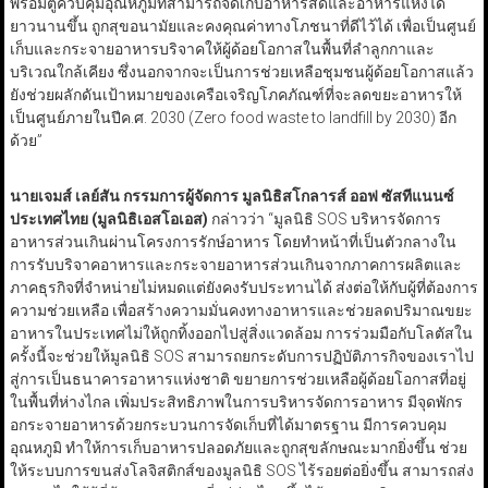
พร้อมตู้ควบคุมอุณหภูมิที่สามารถจัดเก็บอาหารสดและอาหารแห้งได้
ยาวนานขึ้น ถูกสุขอนามัยและคงคุณค่าทางโภชนาที่ดีไว้ได้ เพื่อเป็นศูนย์
เก็บและกระจายอาหารบริจาคให้ผู้ด้อยโอกาสในพื้นที่ลำลูกกาและ
บริเวณใกล้เคียง ซึ่งนอกจากจะเป็นการช่วยเหลือชุมชนผู้ด้อยโอกาสแล้ว
ยังช่วยผลักดันเป้าหมายของเครือเจริญโภคภัณฑ์ที่จะลดขยะอาหารให้
เป็นศูนย์ภายในปีค.ศ. 2030 (Zero food waste to landfill by 2030) อีก
ด้วย”
นายเจมส์ เลย์สัน กรรมการผู้จัดการ มูลนิธิสโกลารส์ ออฟ ซัสทีแนนซ์
ประเทศไทย (มูลนิธิเอสโอเอส)
กล่าวว่า “มูลนิธิ SOS บริหารจัดการ
อาหารส่วนเกินผ่านโครงการรักษ์อาหาร โดยทำหน้าที่เป็นตัวกลางใน
การรับบริจาคอาหารและกระจายอาหารส่วนเกินจากภาคการผลิตและ
ภาคธุรกิจที่จำหน่ายไม่หมดแต่ยังคงรับประทานได้ ส่งต่อให้กับผู้ที่ต้องการ
ความช่วยเหลือ เพื่อสร้างความมั่นคงทางอาหารและช่วยลดปริมาณขยะ
อาหารในประเทศไม่ให้ถูกทิ้งออกไปสู่สิ่งแวดล้อม การร่วมมือกับโลตัสใน
ครั้งนี้จะช่วยให้มูลนิธิ SOS สามารถยกระดับการปฏิบัติภารกิจของเราไป
สู่การเป็นธนาคารอาหารแห่งชาติ ขยายการช่วยเหลือผู้ด้อยโอกาสที่อยู่
ในพื้นที่ห่างไกล เพิ่มประสิทธิภาพในการบริหารจัดการอาหาร มีจุดพักร
อกระจายอาหารด้วยกระบวนการจัดเก็บที่ได้มาตรฐาน มีการควบคุม
อุณหภูมิ ทำให้การเก็บอาหารปลอดภัยและถูกสุขลักษณะมากยิ่งขึ้น ช่วย
ให้ระบบการขนส่งโลจิสติกส์ของมูลนิธิ SOS ไร้รอยต่อยิ่งขึ้น สามารถส่ง