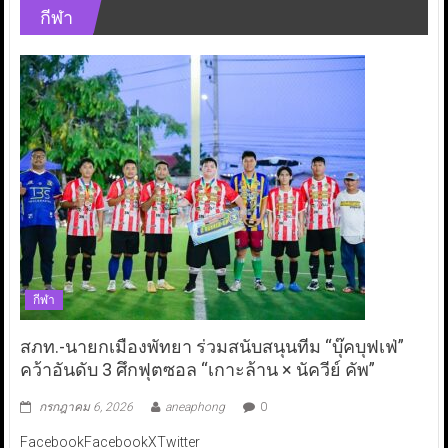
กีฬา
กีฬา
สภท.-นายกเมืองพัทยา ร่วมสนับสนุนทีม “บุ๊คบุฟเฟ่”
คว้าอันดับ 3 ศึกฟุตซอล “เกาะล้าน × นัควีย์ คัพ”
กรกฎาคม 6, 2026
aneaphong
0
FacebookFacebookXTwitter