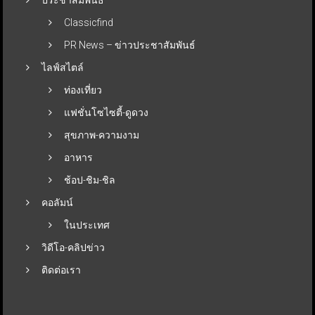
Classicfind
PR News – ข่าวประชาสัมพันธ์
ไลฟ์สไตล์
ท่องเที่ยว
แฟชั่นโซไซตี้-ดูดวง
สุขภาพ-ความงาม
อาหาร
ช้อป-ชิม-ชิล
คอลัมน์
ในประเทศ
วิดีโอ-คลิปข่าว
ติดต่อเรา