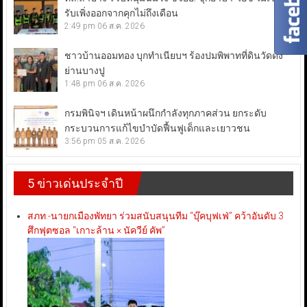
รับเพิ่งออกจากคุกไม่ถึงเดือน
2:49 pm
06 ส.ค. 2026
ชาวบ้านออมทอง บุกทำเนียบฯ ร้องปมพิพาทที่ดินวัดดัง
ย่านบางปู
1:48 pm
06 ส.ค. 2026
กรมพินิจฯ เดินหน้าผนึกกำลังทุกภาคส่วน ยกระดับ
กระบวนการแก้ไขบำบัดฟื้นฟูเด็กและเยาวชน
3:56 pm
05 ส.ค. 2026
5 ข่าวเด่นประจำปี
สภท.-นายกเมืองพัทยา ร่วมสนับสนุนทีม “บุ๊คบุฟเฟ่” คว้าอันดับ 3
ศึกฟุตซอล “เกาะล้าน × นัควีย์ คัพ”