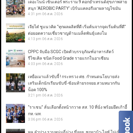
เดอะไนน์ เซ็นเตอร์ พระราม 9 ตอกย้ำเทรนด์สุขภาพสาย
สนุก ‘AEROBIC PARTY’ เบิร์นแคลอรีเผาผลาญไขมัน
4:31 pm
06 ส.ค. 2026
เจียไต๋ ชูแนวคิด “ทุกผลผลิตที่ดี เริ่มต้นจากจุดเริ่มต้นที่ดี”
ต่อยอดความเชี่ยวชาญด้านเมล็ดพันธุ์แตงโม
4:13 pm
06 ส.ค. 2026
CPPC จับมือ SCGC เปิดตัวบรรจุภัณฑ์อาหารสัตว์
รีไซเคิล ชนิด Food Grade รายแรกในอาเซียน
4:03 pm
06 ส.ค. 2026
เหยื่อเมาแล้วขับจี้ ! กระทรวง ศธ. กำหนดนโยบายส่ง
เสริมเด็กนักเรียนขับขี่-ซ้อนท้ายรถจยย.สวมหมวกกัน
น็อค 100%
3:21 pm
06 ส.ค. 2026
“ราเชน” ลั่นเลือกตั้งหน้ากวาด สส. 10 ที่นั่ง พร้อมยึดเก้าอี้
กห.-มท.
3:06 pm
06 ส.ค. 2026
ทล.ลำปาง รวบหนุ่มฉี่ม่วง ขี่จยย. ซุกยาบ้า-ไอซ์ ไม่เข็ด!