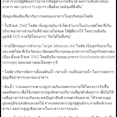
อาหารไปให้ผู้ที่ต้องการอาหารที่อยู่ห่างไกลขึ้นได้ ลดการเดินทางของ
อาหาร ลด carbon footprint เพื่อสิ่งแวดล้อมที่ยั่งยืน”
ข้อมูลเพิ่มเติมเกี่ยวกับการลดขยะอาหารในธุรกิจของโลตัส
• ในปี พ.ศ. 2560 โลตัส เป็นซูเปอร์มาร์เก็ตเจ้าแรกในประเทศไทย ที่เริ่ม
บริจาคอาหารส่วนเกินที่จำหน่ายไม่หมด ให้ผู้ที่ยากไร้ โดยร่วมมือกับ
มูลนิธิ SOS ภายใต้โครงการ “กินได้ไม่ทิ้งกัน”
• ภายใต้กรอบการทำงาน Target, Measure, Act โลตัส เป็นธุรกิจแรกใน
ประเทศไทย ที่เริ่มวัดและเปิดเผยปริมาณขยะอาหารภายในธุรกิจอย่างต่อ
เนื่อง ตั้งแต่ ปี พ.ศ. 2562 โดยมีปริมาณขยะอาหาร (food waste absolute
tonnage) ลดลงอย่างต่อเนื่องทุก ๆ ปี
• โลตัส บริหารจัดการตั้งแต่ต้นน้ำ กลางน้ำ จนถึงปลายน้ำ ในการลดการ
สูญเสียอาหารและขยะอาหาร
• ต้นน้ำ วางแผนการเพาะปลูกร่วมกับเกษตรกรภายใต้โครงการรับซื้อ
ผลผลิตตรง เพื่อให้เกษตรกรปลูกผักตามปริมาณที่ลูกค้าต้องการ เพื่อไม่ให้
เหลืออาหารส่วนเกินและลดปัญหาสินค้าเกษตรล้นตลาด, ใช้รถควบคุม
อุณหภูมิขนส่งผักและผลไม้ จากแหล่งเพาะปลูกสู่ศูนย์กระจายสินค้าและ
สาขา ลดการสูญเสียอาหารในระหว่างการขนส่ง