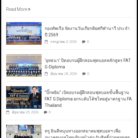
Read More
กองทัพเรือ จัดงานวันเกียรติยศกีฬานาวี ประจำ
ปี 2569
กรกฎาคม 3, 2026
0
‘ยุทธนา’ ปิดอบรมผู้ฝึกสอนฟุตบอลหลักสูตร FAT
G-Diploma
มิถุนายน 28, 2026
0
“บิ๊กหยิม” เปิดอบรมผู้ฝึกสอนฟุตบอลขั้นพื้นฐาน
FAT G Diploma ยกระดับโค้ชไทยสู่มาตรฐาน FA
Thailand
มิถุนายน 25, 2026
0
ทรู ยินดีหนุนทางออกสมาคมฟุตบอลฯ เพื่อ
อนาคตบอลไทยเดินหน้าต่อ รับสิทธิ์ถ่ายทอดสด