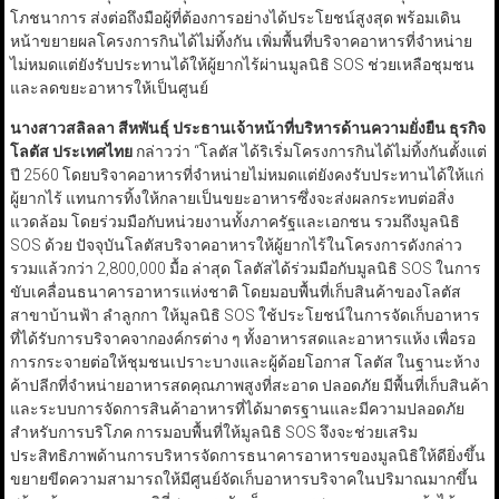
โภชนาการ ส่งต่อถึงมือผู้ที่ต้องการอย่างได้ประโยชน์สูงสุด พร้อมเดิน
หน้าขยายผลโครงการกินได้ไม่ทิ้งกัน เพิ่มพื้นที่บริจาคอาหารที่จำหน่าย
ไม่หมดแต่ยังรับประทานได้ให้ผู้ยากไร้ผ่านมูลนิธิ SOS ช่วยเหลือชุมชน
และลดขยะอาหารให้เป็นศูนย์
นางสาวสลิลลา สีหพันธุ์ ประธานเจ้าหน้าที่บริหารด้านความยั่งยืน ธุรกิจ
โลตัส ประเทศไทย
กล่าวว่า “โลตัส ได้ริเริ่มโครงการกินได้ไม่ทิ้งกันตั้งแต่
ปี 2560 โดยบริจาคอาหารที่จำหน่ายไม่หมดแต่ยังคงรับประทานได้ให้แก่
ผู้ยากไร้ แทนการทิ้งให้กลายเป็นขยะอาหารซึ่งจะส่งผลกระทบต่อสิ่ง
แวดล้อม โดยร่วมมือกับหน่วยงานทั้งภาครัฐและเอกชน รวมถึงมูลนิธิ
SOS ด้วย ปัจจุบันโลตัสบริจาคอาหารให้ผู้ยากไร้ในโครงการดังกล่าว
รวมแล้วกว่า 2,800,000 มื้อ ล่าสุด โลตัสได้ร่วมมือกับมูลนิธิ SOS ในการ
ขับเคลื่อนธนาคารอาหารแห่งชาติ โดยมอบพื้นที่เก็บสินค้าของโลตัส
สาขาบ้านฟ้า ลำลูกกา ให้มูลนิธิ SOS ใช้ประโยชน์ในการจัดเก็บอาหาร
ที่ได้รับการบริจาคจากองค์กรต่าง ๆ ทั้งอาหารสดและอาหารแห้ง เพื่อรอ
การกระจายต่อให้ชุมชนเปราะบางและผู้ด้อยโอกาส โลตัส ในฐานะห้าง
ค้าปลีกที่จำหน่ายอาหารสดคุณภาพสูงที่สะอาด ปลอดภัย มีพื้นที่เก็บสินค้า
และระบบการจัดการสินค้าอาหารที่ได้มาตรฐานและมีความปลอดภัย
สำหรับการบริโภค การมอบพื้นที่ให้มูลนิธิ SOS จึงจะช่วยเสริม
ประสิทธิภาพด้านการบริหารจัดการธนาคารอาหารของมูลนิธิให้ดียิ่งขึ้น
ขยายขีดความสามารถให้มีศูนย์จัดเก็บอาหารบริจาคในปริมาณมากขึ้น