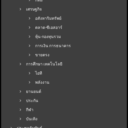
เศรษฐกิจ
อสังหาริมทรัพย์
ตลาด-ซีเอสอาร์
หุ้น-กองทุนรวม
การเงิน การธนาคาร
ขายตรง
การศึกษา เทคโนโลยี
ไอที
พลังงาน
ยานยนต์
ประกัน
กีฬา
บันเทิง
ประชาสัมพันธ์