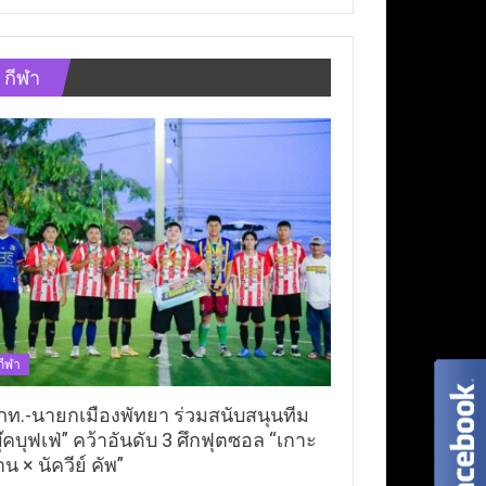
กีฬา
กีฬา
ภท.-นายกเมืองพัทยา ร่วมสนับสนุนทีม
ุ๊คบุฟเฟ่” คว้าอันดับ 3 ศึกฟุตซอล “เกาะ
าน × นัควีย์ คัพ”