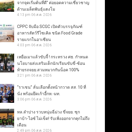
จากจุดเริ่มต้นที่ดี” ต่อยอดความเชี่ยวชาญ
ด้านเมล็ดพันธุ์แตงโม
4:13 pm
06 ส.ค. 2026
CPPC จับมือ SCGC เปิดตัวบรรจุภัณฑ์
อาหารสัตว์รีไซเคิล ชนิด Food Grade
รายแรกในอาเซียน
4:03 pm
06 ส.ค. 2026
เหยื่อเมาแล้วขับจี้ ! กระทรวง ศธ. กำหนด
นโยบายส่งเสริมเด็กนักเรียนขับขี่-ซ้อน
ท้ายรถจยย.สวมหมวกกันน็อค 100%
3:21 pm
06 ส.ค. 2026
“ราเชน” ลั่นเลือกตั้งหน้ากวาด สส. 10 ที่
นั่ง พร้อมยึดเก้าอี้กห.-มท.
3:06 pm
06 ส.ค. 2026
ทล.ลำปาง รวบหนุ่มฉี่ม่วง ขี่จยย. ซุก
ยาบ้า-ไอซ์ ไม่เข็ด! รับเพิ่งออกจากคุกไม่ถึง
เดือน
2:49 pm
06 ส.ค. 2026