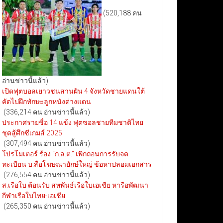
(520,188 คน
อ่านข่าวนี้แล้ว)
เปิดฟุตบอลเยาวชนสานฝัน 4 จังหวัดชายแดนใต้
คัดไปฝึกทักษะลูกหนังต่างแดน
(336,214 คน อ่านข่าวนี้แล้ว)
ประกาศรายชื่อ 14 แข้ง ฟุตซอลชายทีมชาติไทย
ชุดสู้ศึกซีเกมส์ 2025
(307,494 คน อ่านข่าวนี้แล้ว)
โปรโมเตอร์ ร้อง “ก.ล.ต.” เพิกถอนการรับจด
ทะเบียน บ.สื่อโฆษณายักษ์ใหญ่ ข้อหาปลอมเอกสาร
(276,554 คน อ่านข่าวนี้แล้ว)
ส.เรือใบ ต้อนรับ สหพันธ์เรือใบเอเชีย หารือพัฒนา
กีฬาเรือใบไทย-เอเชีย
(265,350 คน อ่านข่าวนี้แล้ว)