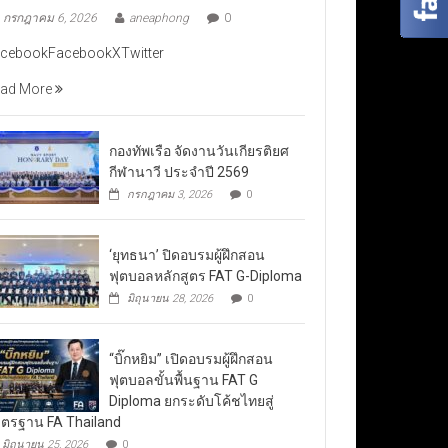
กรกฎาคม 6, 2026
aneaphong
0
cebookFacebookXTwitter
ad More
กองทัพเรือ จัดงานวันเกียรติยศ
กีฬานาวี ประจำปี 2569
กรกฎาคม 3, 2026
0
‘ยุทธนา’ ปิดอบรมผู้ฝึกสอน
ฟุตบอลหลักสูตร FAT G-Diploma
มิถุนายน 28, 2026
0
“บิ๊กหยิม” เปิดอบรมผู้ฝึกสอน
ฟุตบอลขั้นพื้นฐาน FAT G
Diploma ยกระดับโค้ชไทยสู่
ตรฐาน FA Thailand
มิถุนายน 25, 2026
0