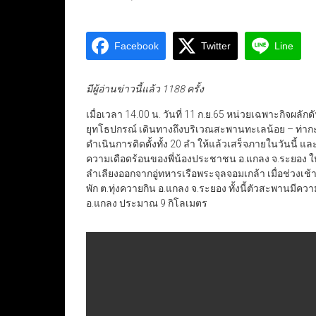
Facebook
Twitter
Line
มีผู้อ่านข่าวนี้แล้ว 1188 ครั้ง
เมื่อเวลา 14.00 น. วันที่ 11 ก.ย.65 หน่วยเฉพาะกิจผลักดั
ยุทโธปกรณ์ เดินทางถึงบริเวณสะพานทะเลน้อย – ท่ากะพัก
ดำเนินการติดตั้งทั้ง 20 ลำ ให้แล้วเสร็จภายในวันนี้ แล
ความเดือดร้อนของพี่น้องประชาชน อ.แกลง จ.ระยอง ให้กล
ลำเลียงออกจากอู่ทหารเรือพระจุลจอมเกล้า เมื่อช่วงเช้
พัก ต.ทุ่งควายกิน อ.แกลง จ.ระยอง ทั้งนี้ตัวสะพานมี
อ.แกลง ประมาณ 9 กิโลเมตร