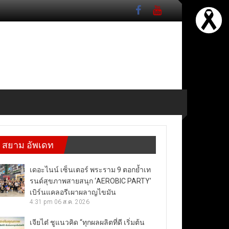
สยาม อัพเดท
เดอะไนน์ เซ็นเตอร์ พระราม 9 ตอกย้ำเท
รนด์สุขภาพสายสนุก ‘AEROBIC PARTY’
เบิร์นแคลอรีเผาผลาญไขมัน
4:31 pm
06 ส.ค. 2026
เจียไต๋ ชูแนวคิด “ทุกผลผลิตที่ดี เริ่มต้น