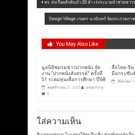
Post
ทร. ส่งเรือผลักดันน้ำ 20 ลำ เร่งระบายน้ำช่วยชา
navigation
Design Village เกษตร-นวมินทร์ จัดประกวดภาพถ่า
You May Also Like
มูลนิธิชมรมชาวปากพนัง จัด
สื่อไทย-จี
งาน “ปากพนังสังสรรค์” ครั้งที่
มือกระชับส
51 ระดมทุนเพื่อการศึกษา ปี’68
สิงหาคม 1
พฤศจิกายน 21, 2025
aneaphong
0
ใส่ความเห็น
อีเมลของคุณจะไม่แสดงให้คนอื่นเห็น
ช่องข้อมูลจำเป็