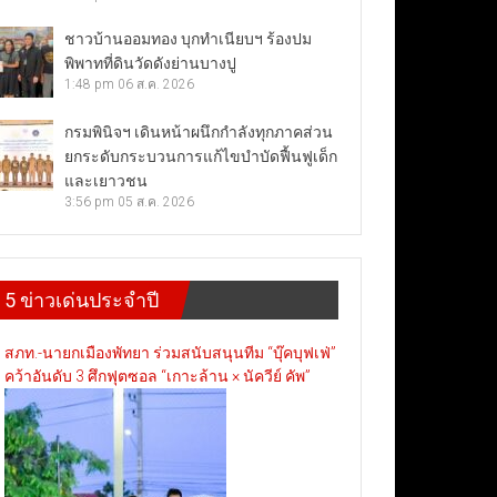
ชาวบ้านออมทอง บุกทำเนียบฯ ร้องปม
พิพาทที่ดินวัดดังย่านบางปู
1:48 pm
06 ส.ค. 2026
กรมพินิจฯ เดินหน้าผนึกกำลังทุกภาคส่วน
ยกระดับกระบวนการแก้ไขบำบัดฟื้นฟูเด็ก
และเยาวชน
3:56 pm
05 ส.ค. 2026
5 ข่าวเด่นประจำปี
สภท.-นายกเมืองพัทยา ร่วมสนับสนุนทีม “บุ๊คบุฟเฟ่”
คว้าอันดับ 3 ศึกฟุตซอล “เกาะล้าน × นัควีย์ คัพ”