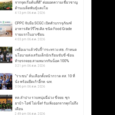
จากจุดเริ่มต้นที่ดี” ต่อยอดความเชี่ยวชาญ
ด้านเมล็ดพันธุ์แตงโม
4:13 pm
06 ส.ค. 2026
CPPC จับมือ SCGC เปิดตัวบรรจุภัณฑ์
อาหารสัตว์รีไซเคิล ชนิด Food Grade
รายแรกในอาเซียน
4:03 pm
06 ส.ค. 2026
เหยื่อเมาแล้วขับจี้ ! กระทรวง ศธ. กำหนด
นโยบายส่งเสริมเด็กนักเรียนขับขี่-ซ้อน
ท้ายรถจยย.สวมหมวกกันน็อค 100%
3:21 pm
06 ส.ค. 2026
“ราเชน” ลั่นเลือกตั้งหน้ากวาด สส. 10 ที่
นั่ง พร้อมยึดเก้าอี้กห.-มท.
3:06 pm
06 ส.ค. 2026
ทล.ลำปาง รวบหนุ่มฉี่ม่วง ขี่จยย. ซุก
ยาบ้า-ไอซ์ ไม่เข็ด! รับเพิ่งออกจากคุกไม่ถึง
เดือน
2:49 pm
06 ส.ค. 2026