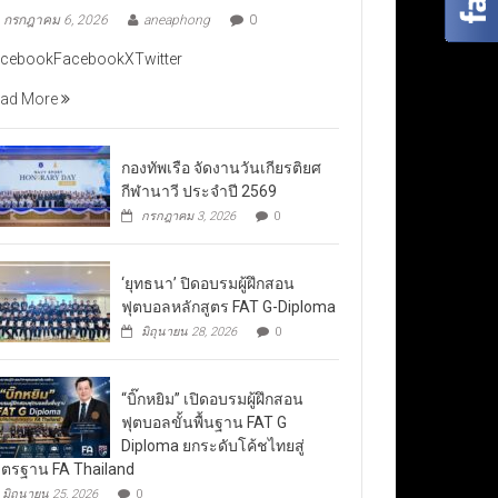
กรกฎาคม 6, 2026
aneaphong
0
cebookFacebookXTwitter
ad More
กองทัพเรือ จัดงานวันเกียรติยศ
กีฬานาวี ประจำปี 2569
กรกฎาคม 3, 2026
0
‘ยุทธนา’ ปิดอบรมผู้ฝึกสอน
ฟุตบอลหลักสูตร FAT G-Diploma
มิถุนายน 28, 2026
0
“บิ๊กหยิม” เปิดอบรมผู้ฝึกสอน
ฟุตบอลขั้นพื้นฐาน FAT G
Diploma ยกระดับโค้ชไทยสู่
ตรฐาน FA Thailand
มิถุนายน 25, 2026
0