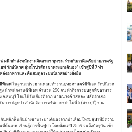
อฟ ผนึกกำลังพนักงานจิตอาสา ชุมชน ร่วมกับภาคีเครือข่ายภาครัฐ
 รักษ์นิเวศ ลุ่มน้ำป่าสัก เขาพระยาเดินธง” เข้าสู่ปีที่ 7 ทำ
แหล่งอาหารและคืนสมดุลระบบนิเวศอย่างยั่งยืน
ซีพีเอฟ
ในฐานะประธานคณะทำงานยุทธศาสตร์ซีพีเอฟ รักษ์นิเวศ
ดับสูง นำพนักงานซีพีเอฟ จำนวน 250 คน ทำกิจกรรมปลูกพืชอาหาร
 จ.ลพบุรี โดยได้รับเกียรติจาก นายณรงค์ วัสสละ ปลัดอำเภอ
ิมการปลูกป่า สำนักจัดการทรัพยากรป่าไม้ที่ 5 (สระบุรี) ร่วม
กันพลิกฟื้นผืนป่าเขาพระยาเดินธงจากป่าเสื่อมโทรมสู่ป่าที่มีความ
่ต้นแบบเรียนรู้การฟื้นฟูป่า โดยตั้งแต่ปี 2559 จนถึงปัจจุบัน เข้า
อส่งมอบผืนป่าที่มีความอุดมสมบูรณ์ให้แก่ประเทศไทย ช่วยรักษา