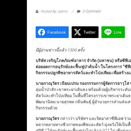
Posted By: admin
0 Comment
Facebook
Twitter
Line
มีผู้อ่านข่าวนี้แล้ว 1306 ครั้ง
บริษัท เจริญโภคภัณฑ์อาหาร จำกัด (มหาชน) หรือซีพีเ
ต่อยอดการอนุรักษ์และฟื้นฟูป่าต้นน้ำ ในโครงการ “ซีพีเอฟ
กิจกรรมปลูกพืชอาหารสัตว์และทำโป่งเทียม เพื่อสร้าง
นายภาณุวัตร เนียมเปรม รองกรรมการผู้จัดการอาวุโส 
ลุ่มน้ำป่าสัก เขาพระยาเดินธง พร้อมด้วยผู้บริหารระ
สัตว์และทำโป่งเทียม ในพื้นที่โครงการเขาพระยาเดินธง
พัฒนานิคม นายสุรพล กลิ่นพันธุ์ ผู้อำนวยการส่วนส่งเสร
กิจกรรมด้วย
นายภาณุวัตร
กล่าวว่า บริษัทฯ และจิตอาสาซีพีเอฟ ร่วม
หลากหลายทางชีวภาพของพืชและสัตว์ มุ่งหวังให้เป็นพื้นที
สู่ปีที่ 7 ได้อนุรักษ์และฟื้นฟูป่าไปแล้ว 6,971 ไร่ เพื่