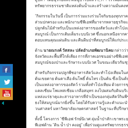
ทรัพยากรธรรมชาติแหล่งต้นน้ำและสร้างความมั่นคงทา
“กิจกรรมในวันนี้ เป็นการร่วมแรงร่วมใจกันของทุกภาค
ส่วนปกครอง และพนักงานซีพีเอฟที่มาจากหลายธุรกิจแล
ปลูกต้นไม้สำหรับเป็นแหล่งอาหารของสัตว์และทำโป่งเทียม
สมบูรณ์ เป็นการเติมเต็มระบบนิเวศ ซึ่งนอกเหนือจากคว
ตอบแทนคุณแผ่นดิน และคืนผืนป่าที่สมบูรณ์ให้แก่ประ
ด้าน
นายณรงค์ วัสสละ ปลัดอำเภอพัฒนานิคม
กล่าวว่
จังหวัดและพื้นที่ใกล้เคียง การที่ภาคเอกชนอย่างซีพีเอ
สมบูรณ์ของป่าและรักษาระบบนิเวศ ในขณะเดียวกันชุมชนร
สำหรับกิจกรรมปลูกพืชอาหารสัตว์และทำโป่งเทียมในครั้
ต้นเขยตาย ต้นตาเสือ ต้นโพธิ์ ต้นไทร เป็นต้น ซึ่งเป
เป็นแหล่งอาหารของสัตว์ รวมทั้งทำโป่งเทียม ด้วยการขุ
แคลเซียม โพแทสเซียม เกลือสมุทร ลงไปผสมกับดินบริเว
แหล่งแร่ธาตุและสารอาหารที่จำเป็นของกลุ่มสัตว์กินพ
ธงให้สมบูรณ์มากยิ่งขึ้น โดยได้รับความรู้และคำแน
วนศาสตร์ มหาวิทยาลัยเกษตรศาสตร์ ในฐานะที่ปรึ
ทั้งนี้ โครงการ “ซีพีเอฟ รักษ์นิเวศ ลุ่มน้ำป่าสัก เขาพ
พีเอฟด้าน “ดิน น้ำ ป่า คงอยู่” เพื่อร่วมดูแลทรั