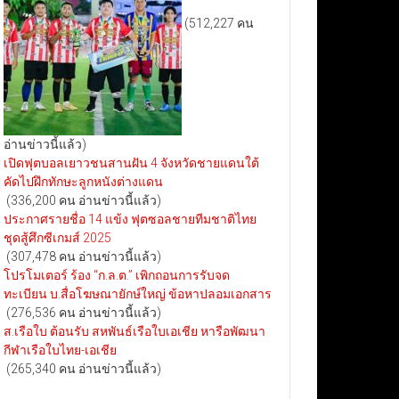
(512,227 คน
อ่านข่าวนี้แล้ว)
เปิดฟุตบอลเยาวชนสานฝัน 4 จังหวัดชายแดนใต้
คัดไปฝึกทักษะลูกหนังต่างแดน
(336,200 คน อ่านข่าวนี้แล้ว)
ประกาศรายชื่อ 14 แข้ง ฟุตซอลชายทีมชาติไทย
ชุดสู้ศึกซีเกมส์ 2025
(307,478 คน อ่านข่าวนี้แล้ว)
โปรโมเตอร์ ร้อง “ก.ล.ต.” เพิกถอนการรับจด
ทะเบียน บ.สื่อโฆษณายักษ์ใหญ่ ข้อหาปลอมเอกสาร
(276,536 คน อ่านข่าวนี้แล้ว)
ส.เรือใบ ต้อนรับ สหพันธ์เรือใบเอเชีย หารือพัฒนา
กีฬาเรือใบไทย-เอเชีย
(265,340 คน อ่านข่าวนี้แล้ว)