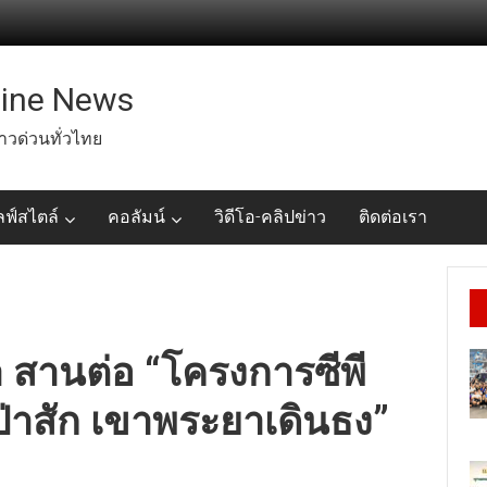
line News
่าวด่วนทั่วไทย
ลฟ์สไตล์
คอลัมน์
วิดีโอ-คลิปข่าว
ติดต่อเรา
 สานต่อ “โครงการซีพี
้ำป่าสัก เขาพระยาเดินธง”