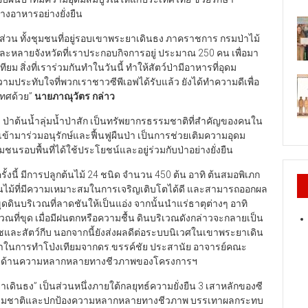
งอาหารอย่างยั่งยืน
ส่วน ทั้งชุมชนที่อยู่รอบเขาพระยาเดินธง ภาคราชการ กรมป่าไม้
ะหลายจังหวัดที่เราประกอบกิจการอยู่ ประมาณ 250 คน เพื่อมา
 สิ่งที่เราร่วมกันทำในวันนี้ ทำให้สัตว์ป่ามีอาหารที่อุดม
ามประทับใจที่พวกเราชาวซีพีเอฟได้รับแล้ว ยังได้ทำความดีเพื่อ
เทศด้วย”
นายภาณุวัตร กล่าว
า ป่าต้นน้ำลุ่มน้ำป่าสัก เป็นทรัพยากรธรรมชาติที่สำคัญของคนใน
ฟเข้ามาร่วมอนุรักษ์และฟื้นฟูผืนป่า เป็นการช่วยเติมความอุดม
อบพื้นที่ได้ใช้ประโยชน์และอยู่ร่วมกับป่าอย่างยั่งยืน
งนี้ มีการปลูกต้นไม้ 24 ชนิด จำนวน 450 ต้น อาทิ ต้นสมอพิเภก
็นต้นไม้ที่มีความเหมาะสมในการเจริญเติบโตได้ดี และสามารถออกผล
ดดินบริเวณที่ลาดชันให้เป็นแอ่ง จากนั้นนำแร่ธาตุต่างๆ อาทิ
ณที่ขุด เมื่อมีฝนตกหรือความชื้น ดินบริเวณดังกล่าวจะกลายเป็น
ืชและสัตว์กีบ นอกจากนี้ยังส่งผลดีต่อระบบนิเวศในเขาพระยาเดิน
ะนำในการทำโป่งเทียมจากดร.ขรรค์ชัย ประสานัย อาจารย์คณะ
กษาด้านความหลากหลายทางชีวภาพของโครงการฯ
ระยาเดินธง” เป็นส่วนหนึ่งภายใต้กลยุทธ์ความยั่งยืน 3 เสาหลักของซี
พยากรธรรมชาติและปกป้องความหลากหลายทางชีวภาพ บรรเทาผลกระทบ