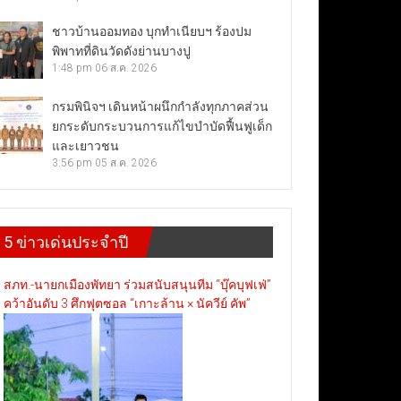
ชาวบ้านออมทอง บุกทำเนียบฯ ร้องปม
พิพาทที่ดินวัดดังย่านบางปู
1:48 pm
06 ส.ค. 2026
กรมพินิจฯ เดินหน้าผนึกกำลังทุกภาคส่วน
ยกระดับกระบวนการแก้ไขบำบัดฟื้นฟูเด็ก
และเยาวชน
3:56 pm
05 ส.ค. 2026
5 ข่าวเด่นประจำปี
สภท.-นายกเมืองพัทยา ร่วมสนับสนุนทีม “บุ๊คบุฟเฟ่”
คว้าอันดับ 3 ศึกฟุตซอล “เกาะล้าน × นัควีย์ คัพ”