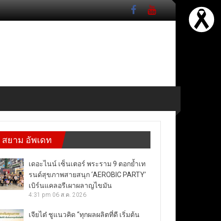
สยาม อัพเดท
เดอะไนน์ เซ็นเตอร์ พระราม 9 ตอกย้ำเท
รนด์สุขภาพสายสนุก ‘AEROBIC PARTY’
เบิร์นแคลอรีเผาผลาญไขมัน
4:31 pm
06 ส.ค. 2026
เจียไต๋ ชูแนวคิด “ทุกผลผลิตที่ดี เริ่มต้น