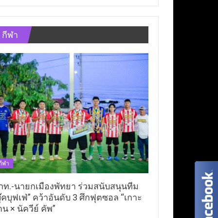
กีฬา
กีฬา
ภท.-นายกเมืองพัทยา ร่วมสนับสนุนทีม
ุ๊คบุฟเฟ่” คว้าอันดับ 3 ศึกฟุตซอล “เกาะ
าน × นัควีย์ คัพ”