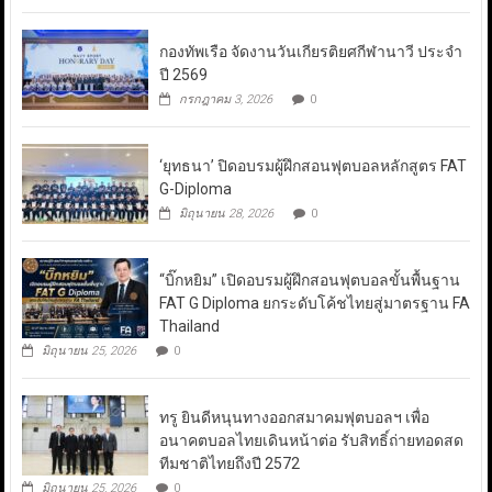
กองทัพเรือ จัดงานวันเกียรติยศกีฬานาวี ประจำ
ปี 2569
กรกฎาคม 3, 2026
0
‘ยุทธนา’ ปิดอบรมผู้ฝึกสอนฟุตบอลหลักสูตร FAT
G-Diploma
มิถุนายน 28, 2026
0
“บิ๊กหยิม” เปิดอบรมผู้ฝึกสอนฟุตบอลขั้นพื้นฐาน
FAT G Diploma ยกระดับโค้ชไทยสู่มาตรฐาน FA
Thailand
มิถุนายน 25, 2026
0
ทรู ยินดีหนุนทางออกสมาคมฟุตบอลฯ เพื่อ
อนาคตบอลไทยเดินหน้าต่อ รับสิทธิ์ถ่ายทอดสด
ทีมชาติไทยถึงปี 2572
มิถุนายน 25, 2026
0