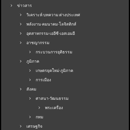
ข่าวสาร
วิเคราะห์ บทความ ต่างประเทศ
พลังงาน-คมนาคม-โลจิสติกส์
อุตสาหกรรม-เออีซี-เอสเอมอี
อาชญากรรม
กระบวนการยุติธรรม
ภูมิภาค
เกษตรยุคใหม่-ภูมิภาค
การเมือง
สังคม
ศาสนา-วัฒนธรรม
พระเครื่อง
กทม
เศรษฐกิจ