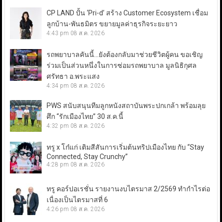
CP LAND ปั้น ‘Pri-d’ สร้าง Customer Ecosystem เชื่อม
ลูกบ้าน-พันธมิตร ขยายมูลค่าธุรกิจระยะยาว
4:43 pm
08 ส.ค. 2026
รถพยาบาลคันนี้…ยังต้องกลับมาช่วยชีวิตผู้คน ขอเชิญ
ร่วมเป็นส่วนหนึ่งในการซ่อมรถพยาบาล มูลนิธิกุศล
ศรัทธา อ.พระแสง
4:34 pm
08 ส.ค. 2026
PWS สนับสนุนทีมลูกหนังสถาบันพระปกเกล้า พร้อมลุย
ศึก “รักเมืองไทย” 30 ส.ค.นี้
4:32 pm
08 ส.ค. 2026
ทรู x โก๋แก่ เติมสีสันการเริ่มต้นทริปเมืองไทย กับ “Stay
Connected, Stay Crunchy”
4:28 pm
08 ส.ค. 2026
ทรู คอร์ปอเรชั่น รายงานงบไตรมาส 2/2569 ทำกำไรต่อ
เนื่องเป็นไตรมาสที่ 6
4:26 pm
08 ส.ค. 2026