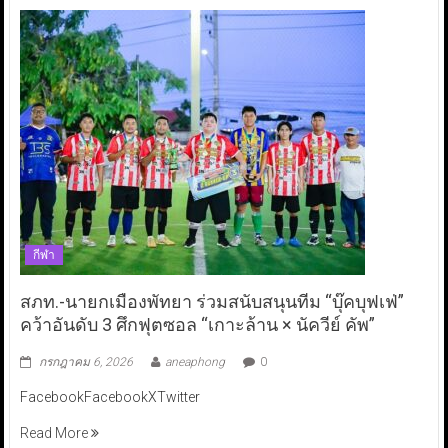
กีฬา
สภท.-นายกเมืองพัทยา ร่วมสนับสนุนทีม “บุ๊คบุฟเฟ่”
คว้าอันดับ 3 ศึกฟุตซอล “เกาะล้าน × นัควีย์ คัพ”
กรกฎาคม 6, 2026
aneaphong
0
FacebookFacebookXTwitter
Read More