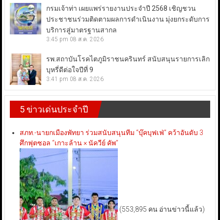
กรมเจ้าท่า เผยแพร่รายงานประจำปี 2568 เชิญชวน
ประชาชนร่วมติดตามผลการดำเนินงาน มุ่งยกระดับการ
บริการสู่มาตรฐานสากล
3:45 pm
08 ส.ค. 2026
รพ.สถาบันโรคไตภูมิราชนครินทร์ สนับสนุนรายการเลิก
บุหรี่ดีต่อใจปีที่ 9
3:41 pm
08 ส.ค. 2026
5 ข่าวเด่นประจำปี
สภท.-นายกเมืองพัทยา ร่วมสนับสนุนทีม “บุ๊คบุฟเฟ่” คว้าอันดับ 3
ศึกฟุตซอล “เกาะล้าน × นัควีย์ คัพ”
(553,895 คน อ่านข่าวนี้แล้ว)