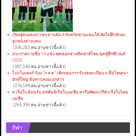
เปิดฟุตบอลเยาวชนสานฝัน 4 จังหวัดชายแดนใต้ คัดไปฝึกทักษะ
ลูกหนังต่างแดน
(336,262 คน อ่านข่าวนี้แล้ว)
ประกาศรายชื่อ 14 แข้ง ฟุตซอลชายทีมชาติไทย ชุดสู้ศึกซีเกมส์
2025
(307,540 คน อ่านข่าวนี้แล้ว)
โปรโมเตอร์ ร้อง “ก.ล.ต.” เพิกถอนการรับจดทะเบียน บ.สื่อโฆษณา
ยักษ์ใหญ่ ข้อหาปลอมเอกสาร
(276,594 คน อ่านข่าวนี้แล้ว)
ส.เรือใบ ต้อนรับ สหพันธ์เรือใบเอเชีย หารือพัฒนากีฬาเรือใบไทย-
เอเชีย
(265,394 คน อ่านข่าวนี้แล้ว)
กีฬา