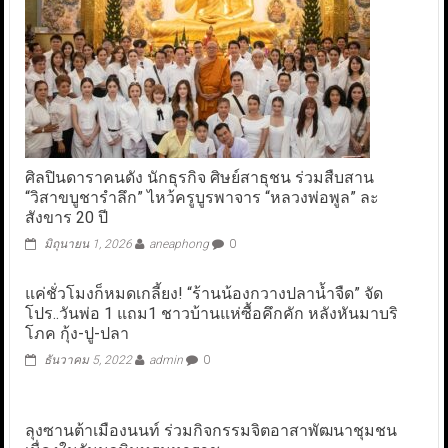
ศิลปินดาราคนดัง นักธุรกิจ ศิษย์สาธุชน ร่วมสืบสาน
“วิสาขบูชารำลึก” ไหว้ครูบูรพาจาร “หลวงพ่อพูล” ละ
สังขาร 20 ปี
มิถุนายน 1, 2026
aneaphong
0
แค่ชั่วโมงก็หมดเกลี้ยง! “ร้านน้องกวางปลาน้ำจืด” จัด
โปร..วันพ่อ 1 แถม1 ชาวบ้านแห่ซื้อคึกคัก หลังหันมาบริ
โภค กุ้ง-ปู-ปลา
ธันวาคม 5, 2022
admin
0
ลุงซานต้าเมืองนนท์ ร่วมกิจกรรมจิตอาสาพัฒนาชุมชน