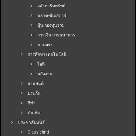
อสังหาริมทรัพย์
ตลาด-ซีเอสอาร์
หุ้น-กองทุนรวม
การเงิน การธนาคาร
ขายตรง
การศึกษา เทคโนโลยี
ไอที
พลังงาน
ยานยนต์
ประกัน
กีฬา
บันเทิง
ประชาสัมพันธ์
Classicfind