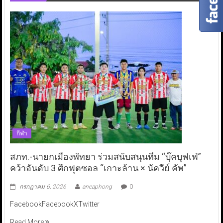
กีฬา
สภท.-นายกเมืองพัทยา ร่วมสนับสนุนทีม “บุ๊คบุฟเฟ่”
คว้าอันดับ 3 ศึกฟุตซอล “เกาะล้าน × นัควีย์ คัพ”
กรกฎาคม 6, 2026
aneaphong
0
FacebookFacebookXTwitter
Read More