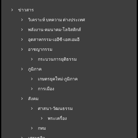
ข่าวสาร
วิเคราะห์ บทความ ต่างประเทศ
พลังงาน-คมนาคม-โลจิสติกส์
อุตสาหกรรม-เออีซี-เอสเอมอี
อาชญากรรม
กระบวนการยุติธรรม
ภูมิภาค
เกษตรยุคใหม่-ภูมิภาค
การเมือง
สังคม
ศาสนา-วัฒนธรรม
พระเครื่อง
กทม
เศรษฐกิจ