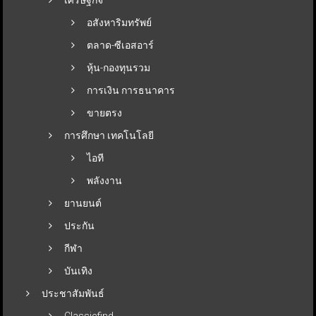
อสังหาริมทรัพย์
ตลาด-ซีเอสอาร์
หุ้น-กองทุนรวม
การเงิน การธนาคาร
ขายตรง
การศึกษา เทคโนโลยี
ไอที
พลังงาน
ยานยนต์
ประกัน
กีฬา
บันเทิง
ประชาสัมพันธ์
Classicfind