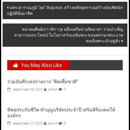
Post
มทร.สุวรรณภูมิ “ลุย” จับคู่ สปก. สร้างหลักสูตรร่วมสร้างบัณฑิตนัก
ปฏิบัติมืออาชีพ
navigation
สมาคมศิษย์เก่าวชิราวุธ ผนึกเครือข่ายจิตอาสา ร่วมบำเพ็ญ
สาธารณประโยชน์ ในโอกาสวันเฉลิมพระชนมพรรษาพระบาท
สมเด็จพระเจ้าอยู่หัว
You May Also Like
ร่วมบันทึกเทปรายการ “คิดเพื่อชาติ”
พฤษภาคม 24, 2021
admin
0
ทิพยประกันชีวิต ทำบุญบริษัทประจำปี เสริมสิริมงคลให้
องค์กร
พฤษภาคม 31, 2023
admin
0