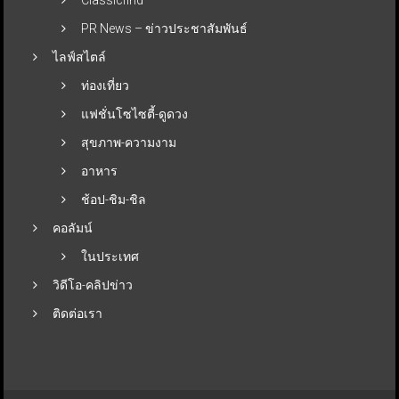
PR News – ข่าวประชาสัมพันธ์
ไลฟ์สไตล์
ท่องเที่ยว
แฟชั่นโซไซตี้-ดูดวง
สุขภาพ-ความงาม
อาหาร
ช้อป-ชิม-ชิล
คอลัมน์
ในประเทศ
วิดีโอ-คลิปข่าว
ติดต่อเรา