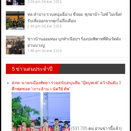
3:06 pm
06 ส.ค. 2026
ทล.ลำปาง รวบหนุ่มฉี่ม่วง ขี่จยย. ซุกยาบ้า-ไอซ์ ไม่เข็ด!
รับเพิ่งออกจากคุกไม่ถึงเดือน
2:49 pm
06 ส.ค. 2026
ชาวบ้านออมทอง บุกทำเนียบฯ ร้องปมพิพาทที่ดินวัดดัง
ย่านบางปู
1:48 pm
06 ส.ค. 2026
5 ข่าวเด่นประจำปี
สภท.-นายกเมืองพัทยา ร่วมสนับสนุนทีม “บุ๊คบุฟเฟ่” คว้าอันดับ 3
ศึกฟุตซอล “เกาะล้าน × นัควีย์ คัพ”
(531,705 คน อ่านข่าวนี้แล้ว)