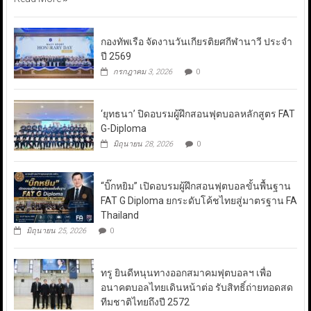
กองทัพเรือ จัดงานวันเกียรติยศกีฬานาวี ประจำ
ปี 2569
กรกฎาคม 3, 2026
0
‘ยุทธนา’ ปิดอบรมผู้ฝึกสอนฟุตบอลหลักสูตร FAT
G-Diploma
มิถุนายน 28, 2026
0
“บิ๊กหยิม” เปิดอบรมผู้ฝึกสอนฟุตบอลขั้นพื้นฐาน
FAT G Diploma ยกระดับโค้ชไทยสู่มาตรฐาน FA
Thailand
มิถุนายน 25, 2026
0
ทรู ยินดีหนุนทางออกสมาคมฟุตบอลฯ เพื่อ
อนาคตบอลไทยเดินหน้าต่อ รับสิทธิ์ถ่ายทอดสด
ทีมชาติไทยถึงปี 2572