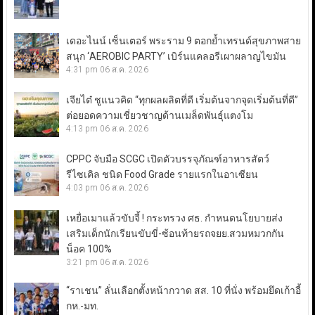
เดอะไนน์ เซ็นเตอร์ พระราม 9 ตอกย้ำเทรนด์สุขภาพสาย
สนุก ‘AEROBIC PARTY’ เบิร์นแคลอรีเผาผลาญไขมัน
4:31 pm
06 ส.ค. 2026
เจียไต๋ ชูแนวคิด “ทุกผลผลิตที่ดี เริ่มต้นจากจุดเริ่มต้นที่ดี”
ต่อยอดความเชี่ยวชาญด้านเมล็ดพันธุ์แตงโม
4:13 pm
06 ส.ค. 2026
CPPC จับมือ SCGC เปิดตัวบรรจุภัณฑ์อาหารสัตว์
รีไซเคิล ชนิด Food Grade รายแรกในอาเซียน
4:03 pm
06 ส.ค. 2026
เหยื่อเมาแล้วขับจี้ ! กระทรวง ศธ. กำหนดนโยบายส่ง
เสริมเด็กนักเรียนขับขี่-ซ้อนท้ายรถจยย.สวมหมวกกัน
น็อค 100%
3:21 pm
06 ส.ค. 2026
“ราเชน” ลั่นเลือกตั้งหน้ากวาด สส. 10 ที่นั่ง พร้อมยึดเก้าอี้
กห.-มท.