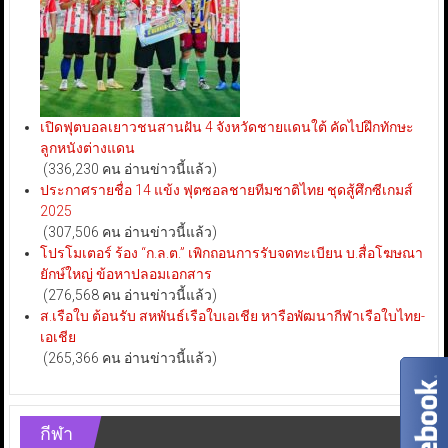
เปิดฟุตบอลเยาวชนสานฝัน 4 จังหวัดชายแดนใต้ คัดไปฝึกทักษะ
ลูกหนังต่างแดน
(336,230 คน อ่านข่าวนี้แล้ว)
ประกาศรายชื่อ 14 แข้ง ฟุตซอลชายทีมชาติไทย ชุดสู้ศึกซีเกมส์
2025
(307,506 คน อ่านข่าวนี้แล้ว)
โปรโมเตอร์ ร้อง “ก.ล.ต.” เพิกถอนการรับจดทะเบียน บ.สื่อโฆษณา
ยักษ์ใหญ่ ข้อหาปลอมเอกสาร
(276,568 คน อ่านข่าวนี้แล้ว)
ส.เรือใบ ต้อนรับ สหพันธ์เรือใบเอเชีย หารือพัฒนากีฬาเรือใบไทย-
เอเชีย
(265,366 คน อ่านข่าวนี้แล้ว)
กีฬา