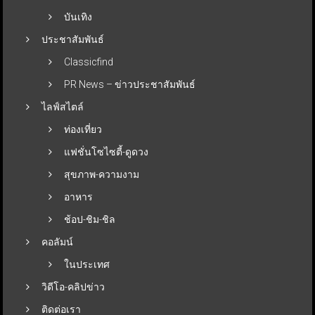
บันเทิง
ประชาสัมพันธ์
Classicfind
PR News – ข่าวประชาสัมพันธ์
ไลฟ์สไตล์
ท่องเที่ยว
แฟชั่นโซไซตี้-ดูดวง
สุขภาพ-ความงาม
อาหาร
ช้อป-ชิม-ชิล
คอลัมน์
ในประเทศ
วิดีโอ-คลิปข่าว
ติดต่อเรา