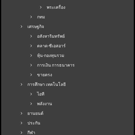
พระเครื่อง
กทม
เศรษฐกิจ
อสังหาริมทรัพย์
ตลาด-ซีเอสอาร์
หุ้น-กองทุนรวม
การเงิน การธนาคาร
ขายตรง
การศึกษา เทคโนโลยี
ไอที
พลังงาน
ยานยนต์
ประกัน
กีฬา