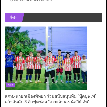
กีฬา
กีฬา
สภท.-นายกเมืองพัทยา ร่วมสนับสนุนทีม “บุ๊คบุฟเฟ่”
คว้าอันดับ 3 ศึกฟุตซอล “เกาะล้าน × นัควีย์ คัพ”