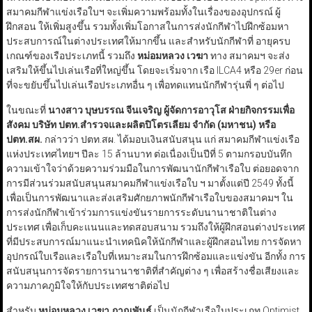
สมาคมกีฬาแข่งเรือใบฯ จะเพิ่มความพร้อมทั้งในเรื่องของอุปกรณ์ ผู้
ฝึกสอน ให้เพิ่มสูงขึ้น รวมทั้งเพิ่มโอกาสในการส่งนักกีฬาไปฝึกซ้อมหา
ประสบการณ์ในต่างประเทศให้มากขึ้น และสำหรับนักกีฬาที่ อายุครบ
เกณฑ์ของเรือประเภทนี้ รวมถึง
หม่อมหลวง เวฆา
ทาง สมาคมฯ จะส่ง
เสริมให้ขึ้นไปเล่นเรือที่ใหญ่ขึ้น โดยจะเริ่มจาก เรือ ILCA4 หรือ 29er ก่อน
ที่จะขยับขึ้นไปเล่นเรือประเภทอื่น ๆ เพื่อทดแทนนักกีฬารุ่นพี่ ๆ ต่อไป
ในขณะที่
นางสาว บุษบรรณ จีนเจริญ ผู้จัดการอาวุโส ฝ่ายกิจกรรมเพื่อ
สังคม บริษัท ปตท.สำรวจและผลิตปิโตรเลียม จำกัด (มหาชน) หรือ
ปตท.สผ.
กล่าวว่า ปตท.สผ. ได้มอบเงินสนับสนุน แก่ สมาคมกีฬาแข่งเรือ
แห่งประเทศไทยฯ ปีละ 15 ล้านบาท ต่อเนื่องเป็นปีที่ 5 ตามกรอบบันทึก
ความเข้าใจว่าด้วยความร่วมมือในการพัฒนานักกีฬาเรือใบ ต่อยอดจาก
การมีส่วนร่วมสนับสนุนสมาคมกีฬาแข่งเรือใบ ฯ มาตั้งแต่ปี 2549 ทั้งนี้
เพื่อเป็นการพัฒนาและส่งเสริมศักยภาพนักกีฬาเรือใบของสมาคมฯ ใน
การส่งนักกีฬาเข้าร่วมการแข่งขันรายการระดับนานาชาติในต่าง
ประเทศ เพื่อเก็บคะแนนและทดสอบสนาม รวมถึงให้ผู้ฝึกสอนต่างประเทศ
ที่มีประสบการณ์มาแนะนำเทคนิคให้นักกีฬาและผู้ฝึกสอนไทย การจัดหา
อุปกรณ์ใบเรือและเรือใบที่เหมาะสมในการฝึกซ้อมและแข่งขัน อีกทั้ง การ
สนับสนุนการจัดรายการนานาชาติที่สำคัญต่าง ๆ เพื่อสร้างชื่อเสียงและ
ความภาคภูมิใจให้กับประเทศชาติต่อไป
สำหรับ
หม่อมหลวง เวฆา ภาณุพันธ์
เป็นนักกีฬาเรือใบประเภท Optimist