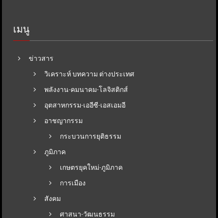
เมนู
ข่าวสาร
วิเคราะห์ บทความ ต่างประเทศ
พลังงาน-คมนาคม-โลจิสติกส์
อุตสาหกรรม-เออีซี-เอสเอมอี
อาชญากรรม
กระบวนการยุติธรรม
ภูมิภาค
เกษตรยุคใหม่-ภูมิภาค
การเมือง
สังคม
ศาสนา-วัฒนธรรม