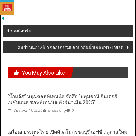
Post
ร่วมต้อนรับ
navigation
ศูนย์ฯ หนองเขียว จัดกิจกรรมปลูกป่าต้นน้ำเฉลิมพระเกียรติฯ
You May Also Like
“บิ๊กแจ๊ส” หนุนซอฟท์เทนนิส จัดศึก “ปทุมธานี อินเตอร์
เนชั่นแนล ซอฟท์เทนนิส ทัวร์นาเม้น 2025”
ธันวาคม 11, 2025
aneaphong
0
เอไอเอ ประเทศไทย เปิดตัวสโมสรชลบุรี เอฟซี ฤดูกาลใหม่