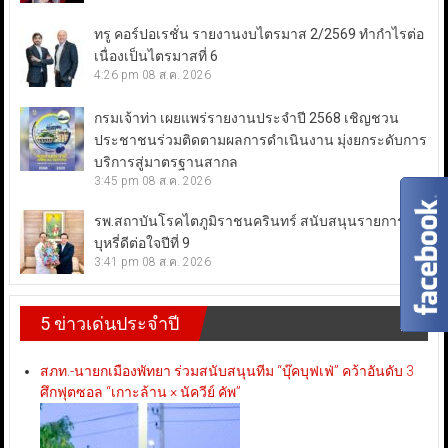
ทรู คอร์ปอเรชั่น รายงานงบไตรมาส 2/2569 ทำกำไรต่อ
เนื่องเป็นไตรมาสที่ 6
4:26 pm
08 ส.ค. 2026
กรมเจ้าท่า เผยแพร่รายงานประจำปี 2568 เชิญชวน
ประชาชนร่วมติดตามผลการดำเนินงาน มุ่งยกระดับการ
บริการสู่มาตรฐานสากล
3:45 pm
08 ส.ค. 2026
รพ.สถาบันโรคไตภูมิราชนครินทร์ สนับสนุนรายการเลิก
บุหรี่ดีต่อใจปีที่ 9
3:41 pm
08 ส.ค. 2026
5 ข่าวเด่นประจำปี
สภท.-นายกเมืองพัทยา ร่วมสนับสนุนทีม “บุ๊คบุฟเฟ่” คว้าอันดับ 3
ศึกฟุตซอล “เกาะล้าน × นัควีย์ คัพ”