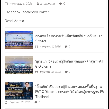
กรกฎาคม 6, 2026
aneaphong
0
FacebookFacebookXTwitter
Read More
กองทัพเรือ จัดงานวันเกียรติยศกีฬานาวี ประจำ
ปี 2569
กรกฎาคม 3, 2026
0
‘ยุทธนา’ ปิดอบรมผู้ฝึกสอนฟุตบอลหลักสูตร FAT
G-Diploma
มิถุนายน 28, 2026
0
“บิ๊กหยิม” เปิดอบรมผู้ฝึกสอนฟุตบอลขั้นพื้นฐาน
FAT G Diploma ยกระดับโค้ชไทยสู่มาตรฐาน FA
Thailand
มิถุนายน 25, 2026
0