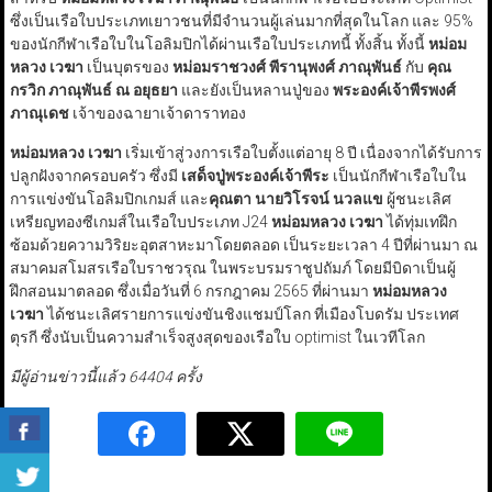
ซึ่งเป็นเรือใบประเภทเยาวชนที่มีจำนวนผู้เล่นมากที่สุดในโลก และ 95%
ของนักกีฬาเรือใบในโอลิมปิกได้ผ่านเรือใบประเภทนี้ ทั้งสิ้น ทั้งนี้
หม่อม
หลวง เวฆา
เป็นบุตรของ
หม่อมราชวงศ์ พีรานุพงศ์ ภาณุพันธ์
กับ
คุณ
กรวิก ภาณุพันธ์ ณ อยุธยา
และยังเป็นหลานปู่ของ
พระองค์เจ้าพีรพงศ์
ภาณุเดช
เจ้าของฉายาเจ้าดาราทอง
หม่อมหลวง เวฆา
เริ่มเข้าสู่วงการเรือใบตั้งแต่อายุ 8 ปี เนื่องจากได้รับการ
ปลูกฝังจากครอบครัว ซึ่งมี
เสด็จปู่พระองค์เจ้าพีระ
เป็นนักกีฬาเรือใบใน
การแข่งขันโอลิมปิกเกมส์ และ
คุณตา นายวิโรจน์ นวลแข
ผู้ชนะเลิศ
เหรียญทองซีเกมส์ในเรือใบประเภท J24
หม่อมหลวง เวฆา
ได้ทุ่มเทฝึก
ซ้อมด้วยความวิริยะอุตสาหะมาโดยตลอด เป็นระยะเวลา 4 ปีที่ผ่านมา ณ
สมาคมสโมสรเรือใบราชวรุณ ในพระบรมราชูปถัมภ์ โดยมีบิดาเป็นผู้
ฝึกสอนมาตลอด ซึ่งเมื่อวันที่ 6 กรกฎาคม 2565 ที่ผ่านมา
หม่อมหลวง
เวฆา
ได้ชนะเลิศรายการแข่งขันชิงแชมป์โลก ที่เมืองโบดรัม ประเทศ
ตุรกี ซึ่งนับเป็นความสำเร็จสูงสุดของเรือใบ optimist ในเวทีโลก
มีผู้อ่านข่าวนี้แล้ว 64404 ครั้ง