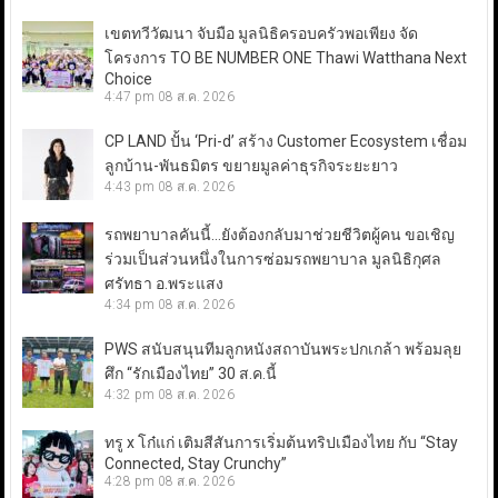
เขตทวีวัฒนา จับมือ มูลนิธิครอบครัวพอเพียง จัด
โครงการ TO BE NUMBER ONE Thawi Watthana Next
Choice
4:47 pm
08 ส.ค. 2026
CP LAND ปั้น ‘Pri-d’ สร้าง Customer Ecosystem เชื่อม
ลูกบ้าน-พันธมิตร ขยายมูลค่าธุรกิจระยะยาว
4:43 pm
08 ส.ค. 2026
รถพยาบาลคันนี้…ยังต้องกลับมาช่วยชีวิตผู้คน ขอเชิญ
ร่วมเป็นส่วนหนึ่งในการซ่อมรถพยาบาล มูลนิธิกุศล
ศรัทธา อ.พระแสง
4:34 pm
08 ส.ค. 2026
PWS สนับสนุนทีมลูกหนังสถาบันพระปกเกล้า พร้อมลุย
ศึก “รักเมืองไทย” 30 ส.ค.นี้
4:32 pm
08 ส.ค. 2026
ทรู x โก๋แก่ เติมสีสันการเริ่มต้นทริปเมืองไทย กับ “Stay
Connected, Stay Crunchy”
4:28 pm
08 ส.ค. 2026