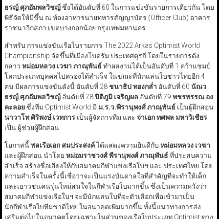
ธรญ์ ศุภอัมพลวิชญ์
ซึ่งได้อันดับที่ 60 ในการแข่งขันรายการเดียวกัน โดย
พิธีจัดให้มีขึ้น ณ ห้องอาหารนายทหารสัญญาบัตร (Officer Club) อาคาร
ราชนาวิกสภา เขตบางกอกน้อย กรุงเทพมหานคร
สำหรับ การแข่งขันเรือใบรายการ The 2022 Arkas Optimist World
Championship จัดขึ้นที่เมืองโบดรัม ประเทศตุรกี โดยในรายการดัง
กล่าว
หม่อมหลวง เวฆา ภาณุพันธ์
ทำผลงานได้เป็นอันดับที่ 1 คว้าแชมป์
โลกประเภทบุคคลไปครองได้สำเร็จ ในขณะที่นักแล่นใบชาวไทยอีก 4
คน มีผลการแข่งขันดังนี้ อันดับที่ 28
ชนาธิป ทองกล่ำ
อันดับที่ 60
นัณว
ธรญ์ ศุภอัมพลวิชญ์
อันดับที่ 78
ปิติภูมิ เจริญผล
อันดับที่ 79
พชรพรรณ อง
คะลอย
ซึ่งทีม Optimist World มี
ม.ร.ว.พีรานุพงศ์ ภาณุพันธ์
เป็นผู้ฝึกสอน
นาวาโท ศิริพงษ์ เวทการ
เป็นผู้จัดการทีม และ
จ่าเอก ทศพล มหาวิเชียร
เป็น ผู้ช่วยผู้ฝึกสอน
โอกาสนี้
พลเรือเอก สมประสงค์
ได้แสดงความยินดีกับ
หม่อมหลวง เวฆา
และผู้ฝึกสอน นำโดย
หม่อมราชวงศ์ พีรานุพงศ์ ภาณุพันธ์
ที่ประสบความ
สำเร็จ สร้างชื่อเสียงให้กับสมาคมกีฬาแข่งเรือใบฯ และ ประเทศไทย โดย
ความสำเร็จในครั้งนี้เชื่อว่าจะเป็นแรงบันดาลใจที่สำคัญที่จะทำให้เด็ก
และเยาวชนคนรุ่นใหม่สนใจในกีฬาเรือใบมากขึ้น ซึ่งเป็นความหวังว่า
สมาคมกีฬาแข่งเรือใบฯ จะมีนักแล่นใบที่จะตัวเลือกเพื่อเข้ามาเป็น
นักกีฬาเรือใบทีมชาติไทย ในอนาคตเพิ่มมากขึ้น ทั้งนี้แนวทางการส่ง
เสริมต่อไปในอนาคตโดยเฉพาะในส่วนของเรือใบประเภท Optimist ทาง