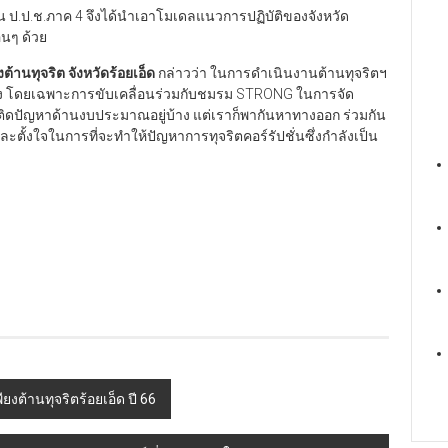
าน ป.ป.ช.ภาค 4 จึงได้นำเอาโมเดลแนวการปฏิบัติของจังหวัด
่นๆ ด้วย
งต้านทุจริต จังหวัดร้อยเอ็ด
กล่าวว่า ในการดำเนินงานต้านทุจริตฯ
้าง โดยเฉพาะการขับเคลื่อนร่วมกับชมรม STRONG ในการจัด
ะติดปัญหาด้านงบประมาณอยู่บ้าง แต่เราก็พากันหาทางออก ร่วมกัน
ละตั้งใจในการที่จะทำให้ปัญหาการทุจริตคอร์รัปชั่นซึ่งกำลังเป็น
งต้านทุจริตร้อยเอ็ด ปี 66