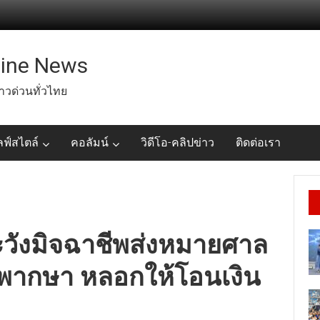
line News
่าวด่วนทั่วไทย
ลฟ์สไตล์
คอลัมน์
วิดีโอ-คลิปข่าว
ติดต่อเรา
ะวังมิจฉาชีพส่งหมายศาล
พิพากษา หลอกให้โอนเงิน