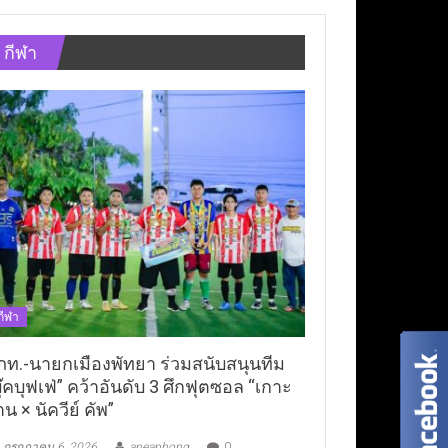
กีฬา
กีฬา
ภท.-นายกเมืองพัทยา ร่วมสนับสนุนทีม
ุ๊คบุฟเฟ่” คว้าอันดับ 3 ศึกฟุตซอล “เกาะ
าน × นัควีย์ คัพ”
กรกฎาคม 6, 2026
aneaphong
0