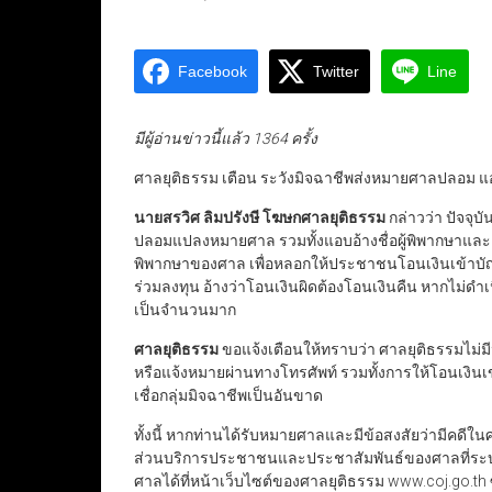
Facebook
Twitter
Line
มีผู้อ่านข่าวนี้แล้ว 1364 ครั้ง
ศาลยุติธรรม เตือน ระวังมิจฉาชีพส่งหมายศาลปลอม แอบ
นายสรวิศ ลิมปรังษี โฆษกศาลยุติธรรม
กล่าวว่า ปัจจุบ
ปลอมแปลงหมายศาล รวมทั้งแอบอ้างชื่อผู้พิพากษาและเ
พิพากษาของศาล เพื่อหลอกให้ประชาชนโอนเงินเข้าบ
ร่วมลงทุน อ้างว่าโอนเงินผิดต้องโอนเงินคืน หากไม่ดำเน
เป็นจำนวนมาก
ศาลยุติธรรม
ขอแจ้งเตือนให้ทราบว่า ศาลยุติธรรมไม่
หรือแจ้งหมายผ่านทางโทรศัพท์ รวมทั้งการให้โอนเง
เชื่อกลุ่มมิจฉาชีพเป็นอันขาด
ทั้งนี้ หากท่านได้รับหมายศาลและมีข้อสงสัยว่ามีคดีใ
ส่วนบริการประชาชนและประชาสัมพันธ์ของศาลที่ระ
ศาลได้ที่หน้าเว็บไซต์ของศาลยุติธรรม www.coj.go.th ซ