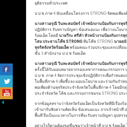
ยุติธรรมทั่วประเทศ
ป.ป.ช.ภาค 4 ขับเคลื่อนโครงการ STRONG-จิตพอเพียงต้า
นางสาวอรุณี วินทะสมบัตร์ เจ้าพนักงานป้องกันการทุ
ปฏิบัติการ รับทราบปัญหา ข้อเสนอแนะ เพื่อวางนโยบา
ร้อยเอ็ด โดยมี
นายวีระ ศรีคำ หัวหน้างานป้องกันการทุจ
โสม ประธานโค๊ช
STRONG
ทีมโค๊ช STRONG
นายอนั
ทุจริตจังหวัดร้อยเอ็ด
พร้อมคณะร่วมประชุมแลกเปลี่ยนคว
ชั้น 3 สำนักงาน ป.ป.ช.ร้อยเอ็ด
นางสาวอรุณี วินทะสมบัตร์ เจ้าพนักงานป้องกันการทุ
ครั้งนี้ได้รับมอบหมายจากรองเลขาการคณะกรรมการ ป.
ป.ป.ช. ภาค 4 จัดการประชุมเชิงปฏิบัติการเพื่อกำห
ในพื้นที่ภาค 4 เพื่อชี้แจง มอบนโยบาย และร่วมกัน
พอเพียงต้านทุจริตประจำจังหวัดในพื้นที่ภาค 4 โดยมีกล
ประจำจังหวัด โค้ช และกรรมการชมรม STRONG ประจำจัง
จากข้อมูลทราบว่าจังหวัดร้อยเอ็ดเป็นจังหวัดที่มีเรื่อ
เข้ามารับฟังความคิดเห็น ข้อเสนอแนะ จากเจ้าหน้าที่
พื้นที่ จึงเป็นแนวทางในการที่จะรับทราบปัญหา อุปสร
อย่างไรก็ตามต้องขอชื่นชมว่าเจ้าหน้าที่ ป.ป.ช.ร้อย