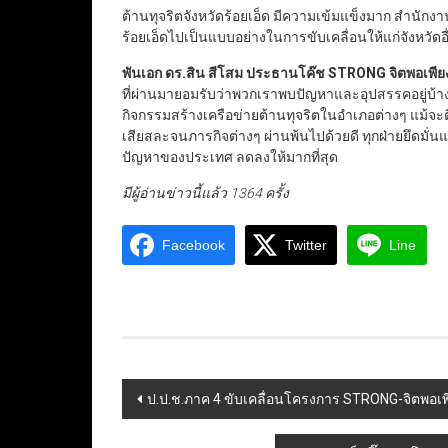
ต้านทุจริตจังหวัดร้อยเอ็ด มีความเข้มแข็งมาก สำนักง
ร้อยเอ็ดไปเป็นแบบอย่างในการขับเคลื่อนให้แก่จังหวัดอื
พันเอก ดร.สิน สีโสม ประธานโค๊ช
STRONG
จิตพอเพีย
ที่ผ่านมายอมรับว่าพวกเราพบปัญหาและอุปสรรคอยู่บ
กิจกรรมสร้างเครือข่ายต้านทุจริตในอำเภอต่างๆ แม้จ
เสียสละจนภารกิจต่างๆ ผ่านพ้นไปด้วยดี ทุกฝ่ายยึดมั่นแ
ปัญหาของประเทศ ลดลงให้มากที่สุด
มีผู้อ่านข่าวนี้แล้ว 1364 ครั้ง
Facebook
Twitter
Line
Post
ป.ป.ช.ภาค 4 ขับเคลื่อนโครงการ STRONG-จิตพอเพีย
navigation