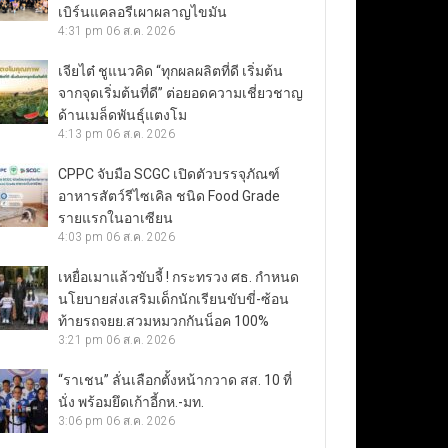
เบิร์นแคลอรีเผาผลาญไขมัน
4:31 pm
06 ส.ค. 2026
เจียไต๋ ชูแนวคิด “ทุกผลผลิตที่ดี เริ่มต้น
จากจุดเริ่มต้นที่ดี” ต่อยอดความเชี่ยวชาญ
ด้านเมล็ดพันธุ์แตงโม
4:13 pm
06 ส.ค. 2026
CPPC จับมือ SCGC เปิดตัวบรรจุภัณฑ์
อาหารสัตว์รีไซเคิล ชนิด Food Grade
รายแรกในอาเซียน
4:03 pm
06 ส.ค. 2026
เหยื่อเมาแล้วขับจี้ ! กระทรวง ศธ. กำหนด
นโยบายส่งเสริมเด็กนักเรียนขับขี่-ซ้อน
ท้ายรถจยย.สวมหมวกกันน็อค 100%
3:21 pm
06 ส.ค. 2026
“ราเชน” ลั่นเลือกตั้งหน้ากวาด สส. 10 ที่
นั่ง พร้อมยึดเก้าอี้กห.-มท.
3:06 pm
06 ส.ค. 2026