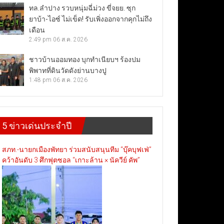
ทล.ลำปาง รวบหนุ่มฉี่ม่วง ขี่จยย. ซุก
ยาบ้า-ไอซ์ ไม่เข็ด! รับเพิ่งออกจากคุกไม่ถึง
เดือน
2:49 pm
06 ส.ค. 2026
ชาวบ้านออมทอง บุกทำเนียบฯ ร้องปม
พิพาทที่ดินวัดดังย่านบางปู
1:48 pm
06 ส.ค. 2026
5 ข่าวเด่นประจำปี
สภท.-นายกเมืองพัทยา ร่วมสนับสนุนทีม “บุ๊คบุฟเฟ่”
คว้าอันดับ 3 ศึกฟุตซอล “เกาะล้าน × นัควีย์ คัพ”