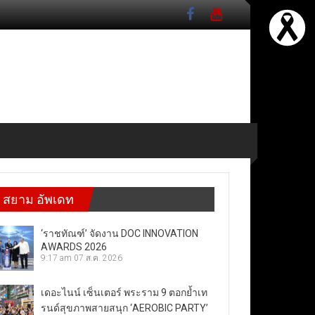
สยาม อัพเดท
‘ราชทัณฑ์’ จัดงาน DOC INNOVATION
AWARDS 2026
9:17 am
07 ส.ค. 2026
เดอะไนน์ เซ็นเตอร์ พระราม 9 ตอกย้ำเท
รนด์สุขภาพสายสนุก ‘AEROBIC PARTY’