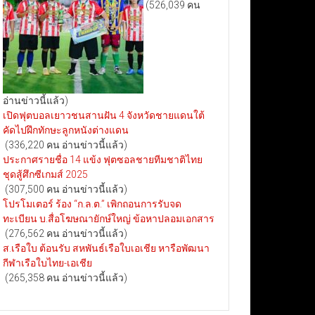
(526,039 คน
อ่านข่าวนี้แล้ว)
เปิดฟุตบอลเยาวชนสานฝัน 4 จังหวัดชายแดนใต้
คัดไปฝึกทักษะลูกหนังต่างแดน
(336,220 คน อ่านข่าวนี้แล้ว)
ประกาศรายชื่อ 14 แข้ง ฟุตซอลชายทีมชาติไทย
ชุดสู้ศึกซีเกมส์ 2025
(307,500 คน อ่านข่าวนี้แล้ว)
โปรโมเตอร์ ร้อง “ก.ล.ต.” เพิกถอนการรับจด
ทะเบียน บ.สื่อโฆษณายักษ์ใหญ่ ข้อหาปลอมเอกสาร
(276,562 คน อ่านข่าวนี้แล้ว)
ส.เรือใบ ต้อนรับ สหพันธ์เรือใบเอเชีย หารือพัฒนา
กีฬาเรือใบไทย-เอเชีย
(265,358 คน อ่านข่าวนี้แล้ว)