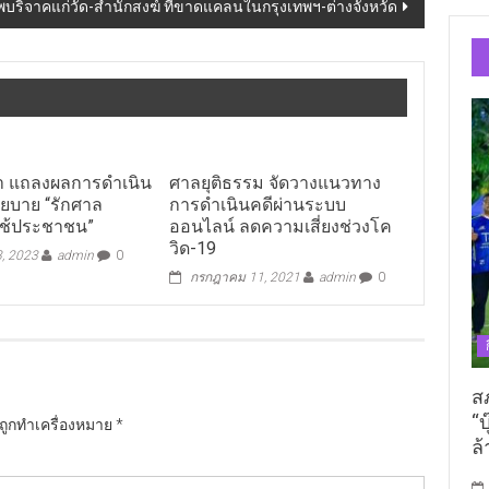
งศพบริจาคแก่วัด-สำนักสงฆ์ ที่ขาดแคลนในกรุงเทพฯ-ต่างจังหวัด
า แถลงผลการดำเนิน
ศาลยุติธรรม จัดวางแนวทาง
บาย “รักศาล
การดำเนินคดีผ่านระบบ
บใช้ประชาชน”
ออนไลน์ ลดความเสี่ยงช่วงโค
วิด-19
3, 2023
admin
0
กรกฎาคม 11, 2021
admin
0
ส
“บ
นถูกทำเครื่องหมาย
*
ล้