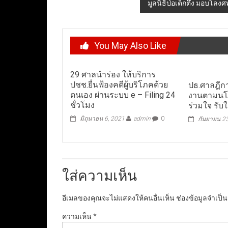
มูลนิธิป่อเต็กตึ๊ง มอบโล
You May Also Like
29 ศาลนำร่อง ให้บริการ
ปชช.ยื่นฟ้องคดีผู้บริโภคด้วย
ปธ.ศาลฎีก
ตนเอง ผ่านระบบ e – Filing 24
งานตามนโย
ชั่วโมง
ร่วมใจ รั
มิถุนายน 6, 2021
admin
0
กันยายน 2
ใส่ความเห็น
อีเมลของคุณจะไม่แสดงให้คนอื่นเห็น
ช่องข้อมูลจำเป็
ความเห็น
*