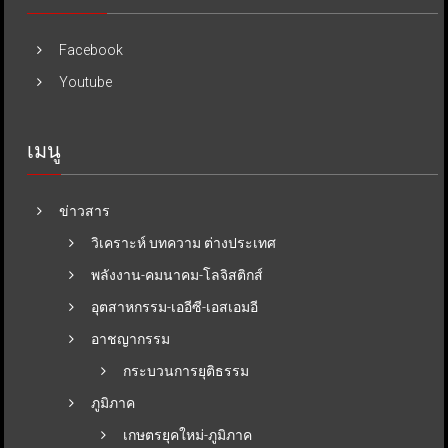
Facebook
Youtube
เมนู
ข่าวสาร
วิเคราะห์ บทความ ต่างประเทศ
พลังงาน-คมนาคม-โลจิสติกส์
อุตสาหกรรม-เออีซี-เอสเอมอี
อาชญากรรม
กระบวนการยุติธรรม
ภูมิภาค
เกษตรยุคใหม่-ภูมิภาค