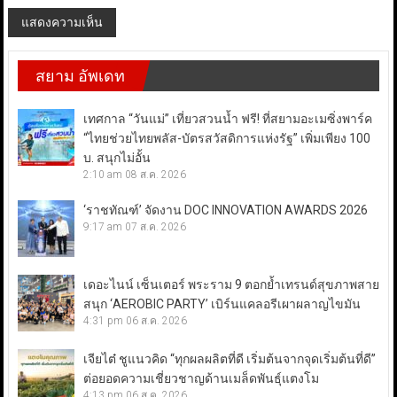
สยาม อัพเดท
เทศกาล “วันแม่” เที่ยวสวนน้ำ ฟรี! ที่สยามอะเมซิ่งพาร์ค
“ไทยช่วยไทยพลัส-บัตรสวัสดิการแห่งรัฐ” เพิ่มเพียง 100
บ. สนุกไม่อั้น
2:10 am
08 ส.ค. 2026
‘ราชทัณฑ์’ จัดงาน DOC INNOVATION AWARDS 2026
9:17 am
07 ส.ค. 2026
เดอะไนน์ เซ็นเตอร์ พระราม 9 ตอกย้ำเทรนด์สุขภาพสาย
สนุก ‘AEROBIC PARTY’ เบิร์นแคลอรีเผาผลาญไขมัน
4:31 pm
06 ส.ค. 2026
เจียไต๋ ชูแนวคิด “ทุกผลผลิตที่ดี เริ่มต้นจากจุดเริ่มต้นที่ดี”
ต่อยอดความเชี่ยวชาญด้านเมล็ดพันธุ์แตงโม
4:13 pm
06 ส.ค. 2026