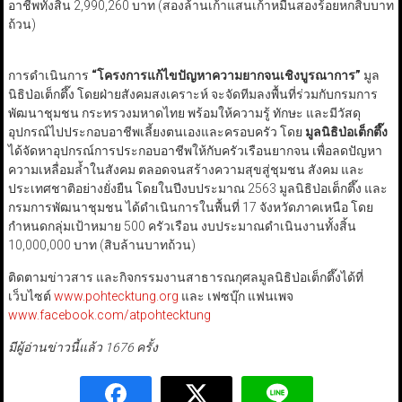
อาชีพทั้งสิ้น 2,990,260 บาท (สองล้านเก้าแสนเก้าหมื่นสองร้อยหกสิบบาท
ถ้วน)
การดำเนินการ
“
โครงการแก้ไขปัญหาความยากจนเชิงบูรณาการ
”
มูล
นิธิป่อเต็กตึ๊ง โดยฝ่ายสังคมสงเคราะห์ จะจัดทีมลงพื้นที่ร่วมกับกรมการ
พัฒนาชุมชน กระทรวงมหาดไทย พร้อมให้ความรู้ ทักษะ และมีวัสดุ
อุปกรณ์ไปประกอบอาชีพเลี้ยงตนเองและครอบครัว โดย
มูลนิธิป่อเต็กตึ๊ง
ได้จัดหาอุปกรณ์การประกอบอาชีพให้กับครัวเรือนยากจน เพื่อลดปัญหา
ความเหลื่อมล้ำในสังคม ตลอดจนสร้างความสุขสู่ชุมชน สังคม และ
ประเทศชาติอย่างยั่งยืน โดยในปีงบประมาณ 2563 มูลนิธิป่อเต็กตึ๊ง และ
กรมการพัฒนาชุมชน ได้ดำเนินการในพื้นที่ 17 จังหวัดภาคเหนือ โดย
กำหนดกลุ่มเป้าหมาย 500 ครัวเรือน งบประมาณดำเนินงานทั้งสิ้น
10,000,000 บาท (สิบล้านบาทถ้วน)
ติดตามข่าวสาร และกิจกรรมงานสาธารณกุศลมูลนิธิป่อเต็กตึ๊งได้ที่
เว็บไซต์
www.pohtecktung.org
และ เฟซบุ๊ก แฟนเพจ
www.facebook.com/atpohtecktung
มีผู้อ่านข่าวนี้แล้ว 1676 ครั้ง