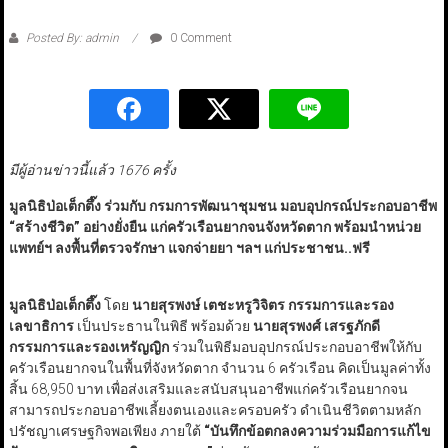
Posted By: admin
0 Comment
มีผู้อ่านข่าวนี้แล้ว 1676 ครั้ง
มูลนิธิป่อเต็กตึ๊ง ร่วมกับ กรมการพัฒนาชุมชน มอบอุปกรณ์ประกอบอาชีพ
“สร้างชีวิต” อย่างยั่งยืน แก่ครัวเรือนยากจนจังหวัดตาก พร้อมนำหน่วย
แพทย์ฯ ลงพื้นที่ตรวจรักษา แจกจ่ายยา ฯลฯ แก่ประชาชน..ฟรี
มูลนิธิป่อเต็กตึ๊ง
โดย
นายสุรพงษ์ เตชะหรูวิจิตร กรรมการและรอง
เลขาธิการ
เป็นประธานในพิธี พร้อมด้วย
นายสุรพงศ์ เสรฐภักดี
กรรมการและรองเหรัญญิก
ร่วมในพิธีมอบอุปกรณ์ประกอบอาชีพให้กับ
ครัวเรือนยากจนในพื้นที่จังหวัดตาก จำนวน 6 ครัวเรือน คิดเป็นมูลค่าทั้ง
สิ้น 68,950 บาท เพื่อส่งเสริมและสนับสนุนอาชีพแก่ครัวเรือนยากจน
สามารถประกอบอาชีพเลี้ยงตนเองและครอบครัว ดำเนินชีวิตตามหลัก
ปรัชญาเศรษฐกิจพอเพียง ภายใต้
“บันทึกข้อตกลงความร่วมมือการแก้ไข