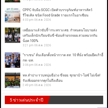
CPPC จับมือ SCGC เปิดตัวบรรจุภัณฑ์อาหารสัตว์
รีไซเคิล ชนิด Food Grade รายแรกในอาเซียน
4:03 pm
06 ส.ค. 2026
เหยื่อเมาแล้วขับจี้ ! กระทรวง ศธ. กำหนดนโยบายส่ง
เสริมเด็กนักเรียนขับขี่-ซ้อนท้ายรถจยย.สวมหมวกกัน
น็อค 100%
3:21 pm
06 ส.ค. 2026
“ราเชน” ลั่นเลือกตั้งหน้ากวาด สส. 10 ที่นั่ง พร้อมยึดเก้าอี้
กห.-มท.
3:06 pm
06 ส.ค. 2026
ทล.ลำปาง รวบหนุ่มฉี่ม่วง ขี่จยย. ซุกยาบ้า-ไอซ์ ไม่เข็ด!
รับเพิ่งออกจากคุกไม่ถึงเดือน
2:49 pm
06 ส.ค. 2026
5 ข่าวเด่นประจำปี