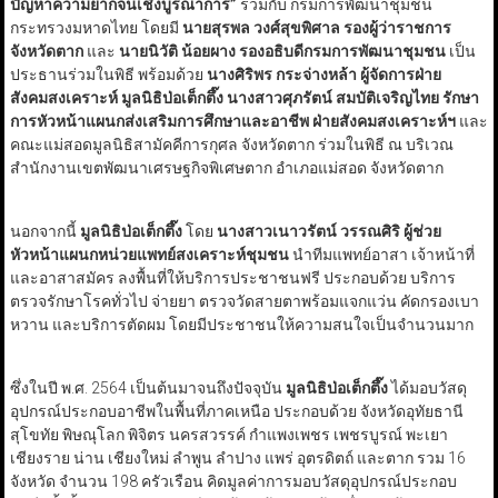
ปัญหาความยากจนเชิงบูรณาการ”
ร่วมกับ กรมการพัฒนาชุมชน
กระทรวงมหาดไทย โดยมี
นายสุรพล วงศ์สุขพิศาล
รองผู้ว่าราชการ
จังหวัดตาก
และ
นายนิวัติ น้อยผาง
รองอธิบดีกรมการพัฒนาชุมชน
เป็น
ประธานร่วมในพิธี พร้อมด้วย
นางศิริพร กระจ่างหล้า ผู้จัดการฝ่าย
สังคมสงเคราะห์ มูลนิธิป่อเต็กตึ๊ง นางสาวศุภรัตน์ สมบัติเจริญไทย รักษา
การหัวหน้าแผนกส่งเสริมการศึกษาและอาชีพ ฝ่ายสังคมสงเคราะห์ฯ
และ
คณะแม่สอดมูลนิธิสามัคคีการกุศล จังหวัดตาก ร่วมในพิธี ณ บริเวณ
สำนักงานเขตพัฒนาเศรษฐกิจพิเศษตาก อำเภอแม่สอด จังหวัดตาก
นอกจากนี้
มูลนิธิป่อเต็กตึ๊ง
โดย
นางสาวเนาวรัตน์ วรรณศิริ ผู้ช่วย
หัวหน้าแผนกหน่วยแพทย์สงเคราะห์ชุมชน
นำทีมแพทย์อาสา เจ้าหน้าที่
และอาสาสมัคร ลงพื้นที่ให้บริการประชาชนฟรี ประกอบด้วย บริการ
ตรวจรักษาโรคทั่วไป จ่ายยา ตรวจวัดสายตาพร้อมแจกแว่น คัดกรองเบา
หวาน และบริการตัดผม โดยมีประชาชนให้ความสนใจเป็นจำนวนมาก
ซึ่งในปี พ.ศ. 2564 เป็นต้นมาจนถึงปัจจุบัน
มูลนิธิป่อเต็กตึ๊ง
ได้มอบวัสดุ
อุปกรณ์ประกอบอาชีพในพื้นที่ภาคเหนือ ประกอบด้วย จังหวัดอุทัยธานี
สุโขทัย พิษณุโลก พิจิตร นครสวรรค์ กำแพงเพชร เพชรบูรณ์ พะเยา
เชียงราย น่าน เชียงใหม่ ลำพูน ลำปาง แพร่ อุตรดิตถ์ และตาก รวม 16
จังหวัด จำนวน 198 ครัวเรือน คิดมูลค่าการมอบวัสดุอุปกรณ์ประกอบ