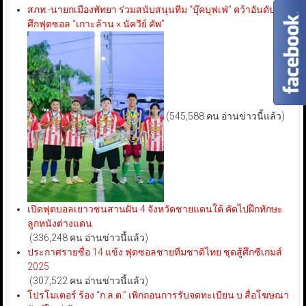
สภท.-นายกเมืองพัทยา ร่วมสนับสนุนทีม “บุ๊คบุฟเฟ่” คว้าอันดับ 3
ศึกฟุตซอล “เกาะล้าน × นัควีย์ คัพ”
(545,588 คน อ่านข่าวนี้แล้ว)
เปิดฟุตบอลเยาวชนสานฝัน 4 จังหวัดชายแดนใต้ คัดไปฝึกทักษะ
ลูกหนังต่างแดน
(336,248 คน อ่านข่าวนี้แล้ว)
ประกาศรายชื่อ 14 แข้ง ฟุตซอลชายทีมชาติไทย ชุดสู้ศึกซีเกมส์
2025
(307,522 คน อ่านข่าวนี้แล้ว)
โปรโมเตอร์ ร้อง “ก.ล.ต.” เพิกถอนการรับจดทะเบียน บ.สื่อโฆษณา