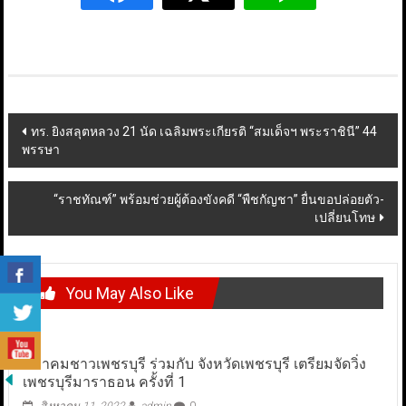
Post
ทร. ยิงสลุตหลวง 21 นัด เฉลิมพระเกียรติ “สมเด็จฯ พระราชินี” 44
พรรษา
navigation
“ราชทัณฑ์” พร้อมช่วยผู้ต้องขังคดี “พืชกัญชา” ยื่นขอปล่อยตัว-
เปลี่ยนโทษ
You May Also Like
สมาคมชาวเพชรบุรี ร่วมกับ จังหวัดเพชรบุรี เตรียมจัดวิ่ง
เพชรบุรีมาราธอน ครั้งที่ 1