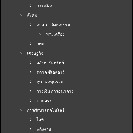
การเมือง
สังคม
ศาสนา-วัฒนธรรม
พระเครื่อง
กทม
เศรษฐกิจ
อสังหาริมทรัพย์
ตลาด-ซีเอสอาร์
หุ้น-กองทุนรวม
การเงิน การธนาคาร
ขายตรง
การศึกษา เทคโนโลยี
ไอที
พลังงาน