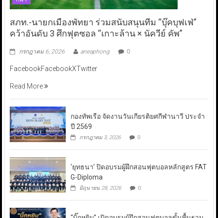
สภท.-นายกเมืองพัทยา ร่วมสนับสนุนทีม “บุ๊คบุฟเฟ่”
คว้าอันดับ 3 ศึกฟุตซอล “เกาะล้าน × นัควีย์ คัพ”
กรกฎาคม 6, 2026
aneaphong
0
FacebookFacebookXTwitter
Read More
กองทัพเรือ จัดงานวันเกียรติยศกีฬานาวี ประจำ
ปี 2569
กรกฎาคม 3, 2026
0
‘ยุทธนา’ ปิดอบรมผู้ฝึกสอนฟุตบอลหลักสูตร FAT
G-Diploma
มิถุนายน 28, 2026
0
“บิ๊กหยิม” เปิดอบรมผู้ฝึกสอนฟุตบอลขั้นพื้นฐาน