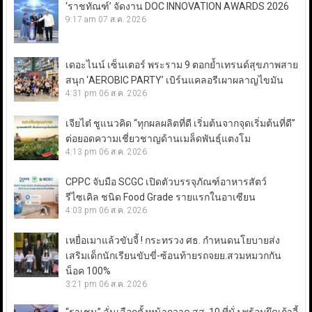
‘ราชทัณฑ์’ จัดงาน DOC INNOVATION AWARDS 2026
9:17 am
07 ส.ค. 2026
เดอะไนน์ เซ็นเตอร์ พระราม 9 ตอกย้ำเทรนด์สุขภาพสาย
สนุก ‘AEROBIC PARTY’ เบิร์นแคลอรีเผาผลาญไขมัน
4:31 pm
06 ส.ค. 2026
เจียไต๋ ชูแนวคิด “ทุกผลผลิตที่ดี เริ่มต้นจากจุดเริ่มต้นที่ดี”
ต่อยอดความเชี่ยวชาญด้านเมล็ดพันธุ์แตงโม
4:13 pm
06 ส.ค. 2026
CPPC จับมือ SCGC เปิดตัวบรรจุภัณฑ์อาหารสัตว์
รีไซเคิล ชนิด Food Grade รายแรกในอาเซียน
4:03 pm
06 ส.ค. 2026
เหยื่อเมาแล้วขับจี้ ! กระทรวง ศธ. กำหนดนโยบายส่ง
เสริมเด็กนักเรียนขับขี่-ซ้อนท้ายรถจยย.สวมหมวกกัน
น็อค 100%
3:21 pm
06 ส.ค. 2026