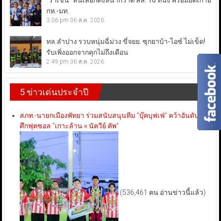
“ราเชน” ลั่นเลือกตั้งหน้ากวาด สส. 10 ที่นั่ง พร้อมยึดเก้าอี้
กห.-มท.
3:06 pm
06 ส.ค. 2026
ทล.ลำปาง รวบหนุ่มฉี่ม่วง ขี่จยย. ซุกยาบ้า-ไอซ์ ไม่เข็ด!
รับเพิ่งออกจากคุกไม่ถึงเดือน
2:49 pm
06 ส.ค. 2026
5 ข่าวเด่นประจำปี
สภท.-นายกเมืองพัทยา ร่วมสนับสนุนทีม “บุ๊คบุฟเฟ่” คว้าอันดับ 3
ศึกฟุตซอล “เกาะล้าน × นัควีย์ คัพ”
(536,461 คน อ่านข่าวนี้แล้ว)