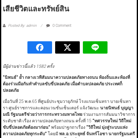
เสียชีวิตและทรัพย์สิน
Posted By: admin
0 Comment
มีผู้อ่านข่าวนี้แล้ว 1582 ครั้ง
“
นิพนธ์
”
ย้ำ กลางเวทีสัมมนาความปลอดภัยทางถนน ท้องถิ่นและท้องที่
ต้องร่วมมือกันทำตำบลขับขี่ปลอดภัย เมื่อตำบลปลอดภัย ประเทศก็
ปลอดภัย
เมื่อวันที่ 25 พ.ค.65 ที่ศูนย์ประชุมวายุภักษ์ โรงแรมเซ็นทรา บายเซ็นทา
รา ศูนย์ราชการและคอนเวนชั่นเซ็นเตอร์ แจ้งวัฒนะ
นายนิพนธ์ บุญญา
มณี รัฐมนตรีช่วยว่าการกระทรวงมหาดไทย
ร่วมงานการสัมมนาวิชาการ
ระดับชาติ เรื่อง ความปลอดภัยทางถนน ครั้งที่ 15
“ทศวรรษใหม่ วิถีใหม่
ขับขี่ปลอดภัยต้องมาก่อน”
พร้อมปาฐกถาเรื่อง
“วิถีใหม่ มุ่งสู่ระบบแห่ง
ความปลอดภัยทุกระดับ”
โดยมี
พล.อ.ประยุทธ์ จันทร์โอชา นายกรัฐมนตรี