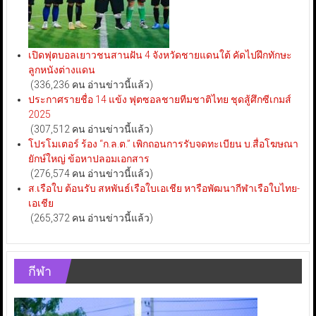
เปิดฟุตบอลเยาวชนสานฝัน 4 จังหวัดชายแดนใต้ คัดไปฝึกทักษะ
ลูกหนังต่างแดน
(336,236 คน อ่านข่าวนี้แล้ว)
ประกาศรายชื่อ 14 แข้ง ฟุตซอลชายทีมชาติไทย ชุดสู้ศึกซีเกมส์
2025
(307,512 คน อ่านข่าวนี้แล้ว)
โปรโมเตอร์ ร้อง “ก.ล.ต.” เพิกถอนการรับจดทะเบียน บ.สื่อโฆษณา
ยักษ์ใหญ่ ข้อหาปลอมเอกสาร
(276,574 คน อ่านข่าวนี้แล้ว)
ส.เรือใบ ต้อนรับ สหพันธ์เรือใบเอเชีย หารือพัฒนากีฬาเรือใบไทย-
เอเชีย
(265,372 คน อ่านข่าวนี้แล้ว)
กีฬา