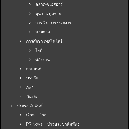
ตลาด-ซีเอสอาร์
หุ้น-กองทุนรวม
การเงิน การธนาคาร
ขายตรง
การศึกษา เทคโนโลยี
ไอที
พลังงาน
ยานยนต์
ประกัน
กีฬา
บันเทิง
ประชาสัมพันธ์
Classicfind
PR News – ข่าวประชาสัมพันธ์