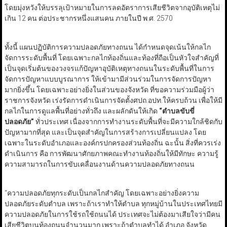
โดยมุ่งหวังให้บรรลุเป้าหมายในการลดอัตราการเสียชีวิตจากอุบัติเหตุไม่
เกิน 12 คน ต่อประชากรหนึ่งแสนคน ภายในปี พ.ศ. 2570
ทั้งนี้ แผนปฏิบัติการความปลอดภัยทางถนน ได้กำหนดจุดเน้นให้กลไก
จัดการระดับพื้นที่ โดยเฉพาะกลไกท้องถิ่นและท้องที่ถือเป็นหัวใจสำคัญที่
เป็นจุดเริ่มต้นของวงจรแก้ปัญหาอุบัติเหตุทางถนนในระดับพื้นที่ในการ
จัดการปัญหาแบบบูรณาการ ให้เข้ามามีส่วนร่วมในการจัดการปัญหา
มากยิ่งขึ้น โดยเฉพาะอย่างยิ่งในส่วนของจังหวัด ที่ขอความร่วมมือผู้ว่า
ราชการจังหวัด เร่งรัดการดำเนินการจัดตั้งศปถ.อปท.ให้ครบถ้วน เพื่อให้มี
กลไกในการดูแลพื้นที่อย่างทั่วถึง และผลักดันให้เกิด
“ตำบลขับขี่
ปลอดภัย”
ทั่วประเทศ เนื่องจากการทำงานระดับพื้นที่จะมีความใกล้ชิดกับ
ปัญหามากที่สุด และเป็นจุดสำคัญในการสร้างการเปลี่ยนแปลง โดย
เฉพาะในระดับอำเภอและองค์กรปกครองส่วนท้องถิ่น ฉะนั้น สิ่งที่ควรเร่ง
ดำเนินการ คือ การพัฒนาศักยภาพคณะทำงานท้องถิ่นให้มีทักษะ ความรู้
ความสามารถในการขับเคลื่อนงานด้านความปลอดภัยทางถนน
“ความปลอดภัยทุกระดับเป็นกลไกสำคัญ โดยเฉพาะอย่างยิ่งความ
ปลอดภัยระดับตำบล เพราะถ้าเราทำให้ตำบล ทุกหมู่บ้านในประเทศไทยมี
ความปลอดภัยในการใช้รถใช้ถนนได้ ประเทศจะไม่ต้องมาเสียใจว่ามีคน
เสียชีวิตบนท้องถนนจำนวนมาก เพราะถ้าตำบลทำได้ อำเภอ จังหวัด