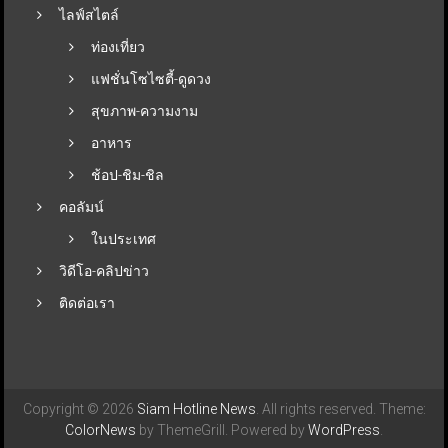
ไลฟ์สไตล์
ท่องเที่ยว
แฟชั่นโซไซตี้-ดูดวง
สุขภาพ-ความงาม
อาหาร
ช้อป-ชิม-ชิล
คอลัมน์
ในประเทศ
วิดีโอ-คลิปข่าว
ติดต่อเรา
Copyright © 2026
Siam Hotline News
. All rights reserved. Theme:
ColorNews
by ThemeGrill. Powered by
WordPress
.