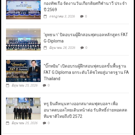
กองทัพเรือ จัดงานวันเกียรติยศกีฬานาวี ประจำ
ปี 2569
กรกฎาคม 3, 2026
0
‘ยุทธนา’ ปิดอบรมผู้ฝึกสอนฟุตบอลหลักสูตร FAT
G-Diploma
มิถุนายน 28, 2026
0
“บิ๊กหยิม” เปิดอบรมผู้ฝึกสอนฟุตบอลขั้นพื้นฐาน
FAT G Diploma ยกระดับโค้ชไทยสู่มาตรฐาน FA
Thailand
มิถุนายน 25, 2026
0
ทรู ยินดีหนุนทางออกสมาคมฟุตบอลฯ เพื่อ
อนาคตบอลไทยเดินหน้าต่อ รับสิทธิ์ถ่ายทอดสด
ทีมชาติไทยถึงปี 2572
มิถุนายน 25, 2026
0