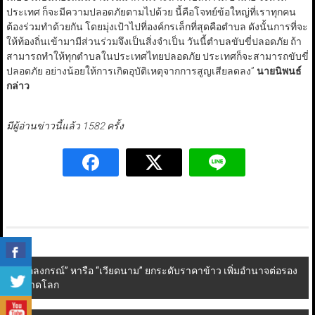
ประเทศ ก็จะมีความปลอดภัยตามไปด้วย นี้คือโจทย์ข้อใหญ่ที่เราทุกคน
ต้องร่วมทำด้วยกัน โดยมุ่งเป้าไปที่องค์กรเล็กที่สุดคือตำบล ดังนั้นการที่จะ
ให้ท้องถิ่นเข้ามามีส่วนร่วมจึงเป็นสิ่งจำเป็น วันนี้ตำบลขับขี่ปลอดภัย ถ้า
สามารถทำให้ทุกตำบลในประเทศไทยปลอดภัย ประเทศก็จะสามารถขับขี่
ปลอดภัย อย่างน้อยให้การเกิดอุบัติเหตุจากการสูญเสียลดลง”
นายนิพนธ์
กล่าว
มีผู้อ่านข่าวนี้แล้ว 1582 ครั้ง
Post
“อลงกรณ์” หารือ “เวียดนาม” ยกระดับราคาข้าว เพิ่มอำนาจต่อรอง
ตลาดโลก
navigation