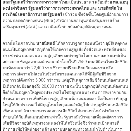
และรัฐมนตรีว่าการกระทรวงกลาโหม
เป็นประธานฯ พร้อมด้วย
พล.อ.อนุ
พงษ์ เผ่าจินดา รัฐมนตรีว่าการกระทรวงมหาดไทย
และ
นายดิสทัต โห
ตระกิตย์ เลขาธิการนายกรัฐมนตรี
เข้าร่วม ซึ่งจัดขึ้นโดยศูนย์อำนวยการ
ความปลอดภัยทางถนน (ศปถ.) สำนักงานกองทุนสนับสนุนการสร้าง
เสริมสุขภาพ (สสส.) และภาคีเครือข่ายป้องกันอุบัติเหตุทางถนน
จากนั้นในภาคบ่าย
นายนิพนธ์
ได้กล่าวปาฐกถาตอนหนึ่งว่า อุบัติเหตุทาง
ถนนเป็นปัญหาที่สำคัญที่ก่อให้เกิดความสูญเสียทั้งชีวิตและทรัพย์สินของ
ประชาชน ตลอดจนความสูญเสียทางเศรษฐกิจโดยรวมของประเทศเป็น
อย่างมาก ข้อมูลจากองค์กรอนามัยโลกในปี 2559 พบสถิติคนไทยเสียชีวิต
บนท้องถนนกว่า 22,400 ราย ซึ่งหากเปรียบเทียบกับสงคราม หรือ
เหตุการณ์ความไม่สงบในจังหวัดชายแดนภาคใต้ที่มีผู้เสียชีวิตจาก
เหตุการณ์ดังกล่าว 6,000 กว่าราย แต่อุบัติเหตุการเสียชีวิตบนท้องถนนแค่
ปีเดียวกลับมียอดสูงถึง 20,000 กว่าราย ฉะนั้น ปัญหาอุบัติเหตุบนท้องถนน
จึงถือเป็นปัญหาใหญ่ของประเทศไม่ใช่ปัญหาเฉพาะถิ่น การที่เราช่วยกัน
กำหนดมาตรการเพื่อที่ให้การสูญเสียบนท้องถนนลดลง จึงเป็นการทำบุญ
ใหญ่ให้กับประเทศ ไม่มีบุญไหนใหญ่และสำคัญไปกว่าบุญที่ช่วยเหลือชีวิต
เพื่อนมนุษย์ ถ้าเราสามารถลดการเสียชีวิตได้มากเท่าไหร่ เท่ากับเรา
ทำบุญให้กับเพื่อนมนุษย์มากเท่านั้น รัฐบาลมีเป้าหมายเพื่อลดอัตราการ
เสียชีวิตจากอุบัติเหตุทางถนนลงให้ได้ครึ่งหนึ่ง จึงกำหนดเป้าหมายที่
ท้าทาย เพื่อให้หน่วยงานด้านความปลอดภัยทางถนนนำไปดำเนินการ