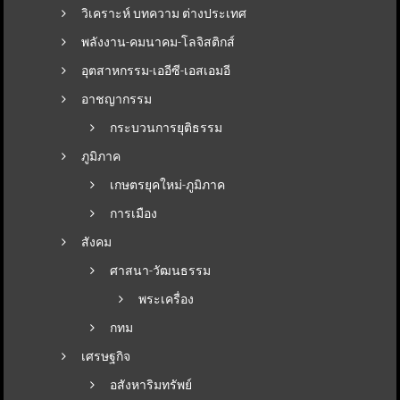
วิเคราะห์ บทความ ต่างประเทศ
พลังงาน-คมนาคม-โลจิสติกส์
อุตสาหกรรม-เออีซี-เอสเอมอี
อาชญากรรม
กระบวนการยุติธรรม
ภูมิภาค
เกษตรยุคใหม่-ภูมิภาค
การเมือง
สังคม
ศาสนา-วัฒนธรรม
พระเครื่อง
กทม
เศรษฐกิจ
อสังหาริมทรัพย์