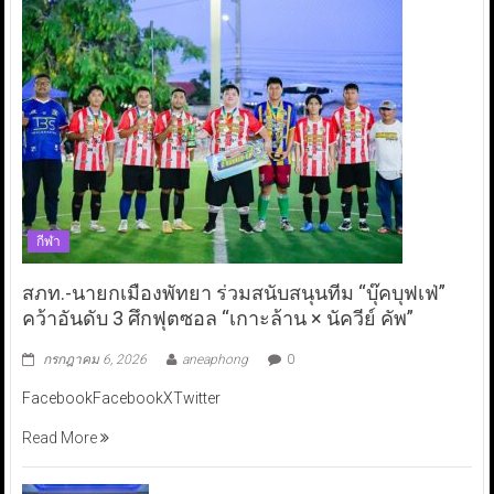
กีฬา
สภท.-นายกเมืองพัทยา ร่วมสนับสนุนทีม “บุ๊คบุฟเฟ่”
คว้าอันดับ 3 ศึกฟุตซอล “เกาะล้าน × นัควีย์ คัพ”
กรกฎาคม 6, 2026
aneaphong
0
FacebookFacebookXTwitter
Read More