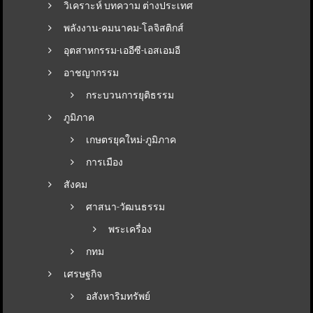
วิเคราะห์ บทความ ต่างประเทศ
พลังงาน-คมนาคม-โลจิสติกส์
อุตสาหกรรม-เออีซี-เอสเอมอี
อาชญากรรม
กระบวนการยุติธรรม
ภูมิภาค
เกษตรยุคใหม่-ภูมิภาค
การเมือง
สังคม
ศาสนา-วัฒนธรรม
พระเครื่อง
กทม
เศรษฐกิจ
อสังหาริมทรัพย์