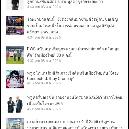
ลูกบ้าน-พันธมิตร ขยายมูลค่าธุรกิจระยะยาว
4:43 pm
08 ส.ค. 2026
รถพยาบาลคันนี้…ยังต้องกลับมาช่วยชีวิตผู้คน ขอเชิญ
ร่วมเป็นส่วนหนึ่งในการซ่อมรถพยาบาล มูลนิธิกุศล
ศรัทธา อ.พระแสง
4:34 pm
08 ส.ค. 2026
PWS สนับสนุนทีมลูกหนังสถาบันพระปกเกล้า พร้อมลุย
ศึก “รักเมืองไทย” 30 ส.ค.นี้
4:32 pm
08 ส.ค. 2026
ทรู x โก๋แก่ เติมสีสันการเริ่มต้นทริปเมืองไทย กับ “Stay
Connected, Stay Crunchy”
4:28 pm
08 ส.ค. 2026
ทรู คอร์ปอเรชั่น รายงานงบไตรมาส 2/2569 ทำกำไรต่อ
เนื่องเป็นไตรมาสที่ 6
4:26 pm
08 ส.ค. 2026
กรมเจ้าท่า เผยแพร่รายงานประจำปี 2568 เชิญชวน
ประชาชนร่วมติดตามผลการดำเนินงาน มุ่งยกระดับการ