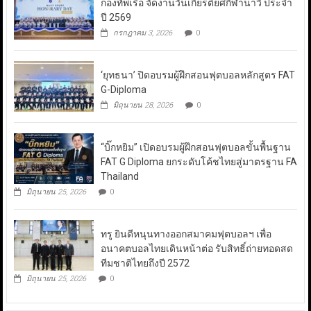
กองทัพเรือ จัดงานวันเกียรติยศกีฬานาวี ประจำ
ปี 2569
กรกฎาคม 3, 2026
0
‘ยุทธนา’ ปิดอบรมผู้ฝึกสอนฟุตบอลหลักสูตร FAT
G-Diploma
มิถุนายน 28, 2026
0
“บิ๊กหยิม” เปิดอบรมผู้ฝึกสอนฟุตบอลขั้นพื้นฐาน
FAT G Diploma ยกระดับโค้ชไทยสู่มาตรฐาน FA
Thailand
มิถุนายน 25, 2026
0
ทรู ยินดีหนุนทางออกสมาคมฟุตบอลฯ เพื่อ
อนาคตบอลไทยเดินหน้าต่อ รับสิทธิ์ถ่ายทอดสด
ทีมชาติไทยถึงปี 2572
มิถุนายน 25, 2026
0