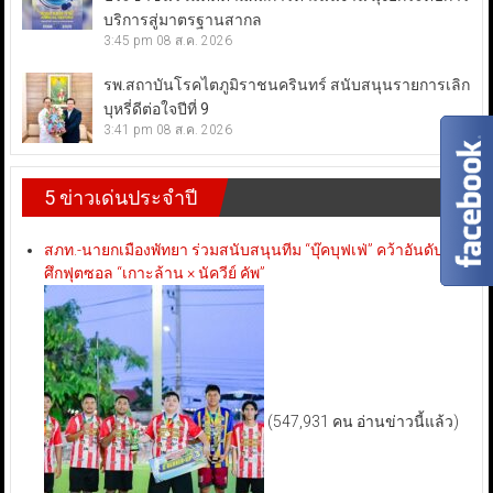
บริการสู่มาตรฐานสากล
3:45 pm
08 ส.ค. 2026
รพ.สถาบันโรคไตภูมิราชนครินทร์ สนับสนุนรายการเลิก
บุหรี่ดีต่อใจปีที่ 9
3:41 pm
08 ส.ค. 2026
5 ข่าวเด่นประจำปี
สภท.-นายกเมืองพัทยา ร่วมสนับสนุนทีม “บุ๊คบุฟเฟ่” คว้าอันดับ 3
ศึกฟุตซอล “เกาะล้าน × นัควีย์ คัพ”
(547,931 คน อ่านข่าวนี้แล้ว)