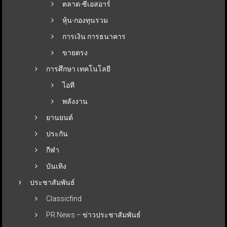
ตลาด-ซีเอสอาร์
หุ้น-กองทุนรวม
การเงิน การธนาคาร
ขายตรง
การศึกษา เทคโนโลยี
ไอที
พลังงาน
ยานยนต์
ประกัน
กีฬา
บันเทิง
ประชาสัมพันธ์
Classicfind
PR News – ข่าวประชาสัมพันธ์