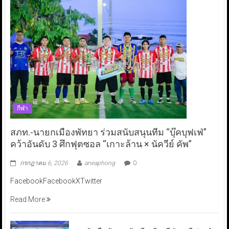
กีฬา
สภท.-นายกเมืองพัทยา ร่วมสนับสนุนทีม “บุ๊คบุฟเฟ่”
คว้าอันดับ 3 ศึกฟุตซอล “เกาะล้าน × นัควีย์ คัพ”
กรกฎาคม 6, 2026
aneaphong
0
FacebookFacebookXTwitter
Read More