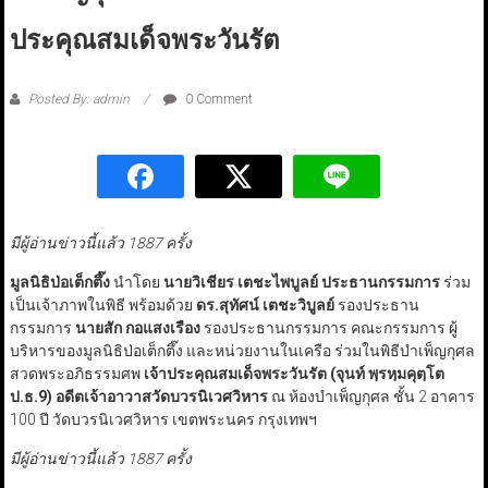
ประคุณสมเด็จพระวันรัต
Posted By: admin
0 Comment
มีผู้อ่านข่าวนี้แล้ว 1887 ครั้ง
มูลนิธิป่อเต็กตึ๊ง
นำโดย
นายวิเชียร เตชะไพบูลย์ ประธานกรรมการ
ร่วม
เป็นเจ้าภาพในพิธี พร้อมด้วย
ดร.สุทัศน์ เตชะวิบูลย์
รองประธาน
กรรมการ
นายสัก กอแสงเรือง
รองประธานกรรมการ คณะกรรมการ ผู้
บริหารของมูลนิธิป่อเต็กตึ๊ง และหน่วยงานในเครือ ร่วมในพิธีบำเพ็ญกุศล
สวดพระอภิธรรมศพ
เจ้าประคุณสมเด็จพระวันรัต (จุนท์ พฺรหฺมคุตฺโต
ป.ธ.9) อดีตเจ้าอาวาสวัดบวรนิเวศวิหาร
ณ ห้องบำเพ็ญกุศล ชั้น 2 อาคาร
100 ปี วัดบวรนิเวศวิหาร เขตพระนคร กรุงเทพฯ
มีผู้อ่านข่าวนี้แล้ว 1887 ครั้ง