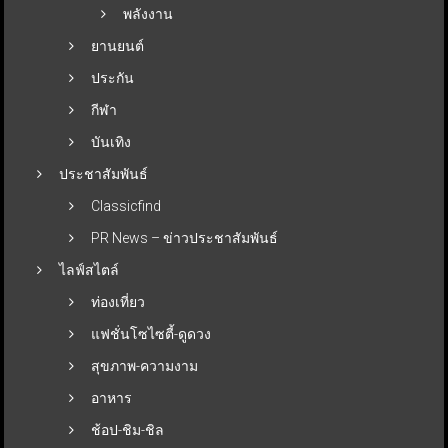
พลังงาน
ยานยนต์
ประกัน
กีฬา
บันเทิง
ประชาสัมพันธ์
Classicfind
PR News – ข่าวประชาสัมพันธ์
ไลฟ์สไตล์
ท่องเที่ยว
แฟชั่นโซไซตี้-ดูดวง
สุขภาพ-ความงาม
อาหาร
ช้อป-ชิม-ชิล