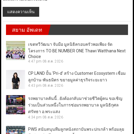
สยาม อัพเดท
เขตทวีวัฒนา จับมือ มูลนิธิครอบครัวพอเพียง จัด
โครงการ TO BE NUMBER ONE Thawi Watthana Next
Choice
4:47 pm
08 ส.ค. 2026
CP LAND ปั้น ‘Pri-d’ สร้าง Customer Ecosystem เชื่อม
ลูกบ้าน-พันธมิตร ขยายมูลค่าธุรกิจระยะยาว
4:43 pm
08 ส.ค. 2026
รถพยาบาลคันนี้…ยังต้องกลับมาช่วยชีวิตผู้คน ขอเชิญ
ร่วมเป็นส่วนหนึ่งในการซ่อมรถพยาบาล มูลนิธิกุศล
ศรัทธา อ.พระแสง
4:34 pm
08 ส.ค. 2026
PWS สนับสนุนทีมลูกหนังสถาบันพระปกเกล้า พร้อมลุย