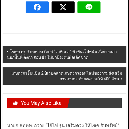
Post
โฆษก ทร. รับทหารเรือยศ “ว่าที่ น.อ.” พัวพันเว็ปพนัน สั่งย้ายออก
นอกพื้นที่ ตั้งกก.สอบ ย้ำ ไม่ปกป้องคนผิดเด็ดขาด
navigation
เกษตรกรยิ้มแป้น 2 ปีเว็บตลาดเกษตรกรออนไลน์ของกรมส่งเสริม
การเกษตร ทำยอดขายให้ 400 ล้าน
You May Also Like
นายก สททท. ถวาย “ไอ้ไข่ รุ่น เสริมดวง ให้โชค รับทรัพย์”