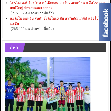
โปรโมเตอร์ ร้อง “ก.ล.ต.” เพิกถอนการรับจดทะเบียน บ.สื่อโฆษณา
ยักษ์ใหญ่ ข้อหาปลอมเอกสาร
(276,602 คน อ่านข่าวนี้แล้ว)
ส.เรือใบ ต้อนรับ สหพันธ์เรือใบเอเชีย หารือพัฒนากีฬาเรือใบไทย-
เอเชีย
(265,400 คน อ่านข่าวนี้แล้ว)
กีฬา