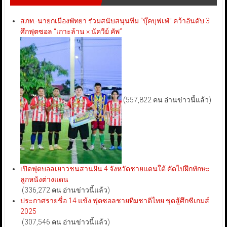
สภท.-นายกเมืองพัทยา ร่วมสนับสนุนทีม “บุ๊คบุฟเฟ่” คว้าอันดับ 3
ศึกฟุตซอล “เกาะล้าน × นัควีย์ คัพ”
(557,822 คน อ่านข่าวนี้แล้ว)
เปิดฟุตบอลเยาวชนสานฝัน 4 จังหวัดชายแดนใต้ คัดไปฝึกทักษะ
ลูกหนังต่างแดน
(336,272 คน อ่านข่าวนี้แล้ว)
ประกาศรายชื่อ 14 แข้ง ฟุตซอลชายทีมชาติไทย ชุดสู้ศึกซีเกมส์
2025
(307,546 คน อ่านข่าวนี้แล้ว)