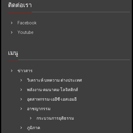
ติดต่อเรา
Facebook
Youtube
เมนู
ข่าวสาร
วิเคราะห์ บทความ ต่างประเทศ
พลังงาน-คมนาคม-โลจิสติกส์
อุตสาหกรรม-เออีซี-เอสเอมอี
อาชญากรรม
กระบวนการยุติธรรม
ภูมิภาค