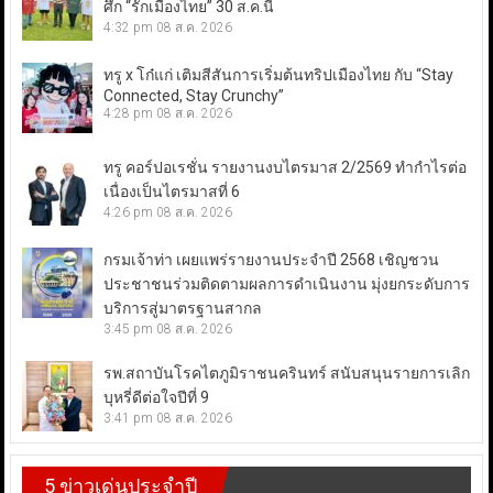
ศึก “รักเมืองไทย” 30 ส.ค.นี้
4:32 pm
08 ส.ค. 2026
ทรู x โก๋แก่ เติมสีสันการเริ่มต้นทริปเมืองไทย กับ “Stay
Connected, Stay Crunchy”
4:28 pm
08 ส.ค. 2026
ทรู คอร์ปอเรชั่น รายงานงบไตรมาส 2/2569 ทำกำไรต่อ
เนื่องเป็นไตรมาสที่ 6
4:26 pm
08 ส.ค. 2026
กรมเจ้าท่า เผยแพร่รายงานประจำปี 2568 เชิญชวน
ประชาชนร่วมติดตามผลการดำเนินงาน มุ่งยกระดับการ
บริการสู่มาตรฐานสากล
3:45 pm
08 ส.ค. 2026
รพ.สถาบันโรคไตภูมิราชนครินทร์ สนับสนุนรายการเลิก
บุหรี่ดีต่อใจปีที่ 9
3:41 pm
08 ส.ค. 2026
5 ข่าวเด่นประจำปี