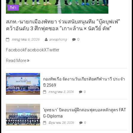
กีฬา
สภท.-นายกเมืองพัทยา ร่วมสนับสนุนทีม “บุ๊คบุฟเฟ่”
คว้าอันดับ 3 ศึกฟุตซอล “เกาะล้าน × นัควีย์ คัพ”
กรกฎาคม 6, 2026
aneaphong
0
FacebookFacebookXTwitter
Read More
กองทัพเรือ จัดงานวันเกียรติยศกีฬานาวี ประจำ
ปี 2569
กรกฎาคม 3, 2026
0
‘ยุทธนา’ ปิดอบรมผู้ฝึกสอนฟุตบอลหลักสูตร FAT
G-Diploma
มิถุนายน 28, 2026
0