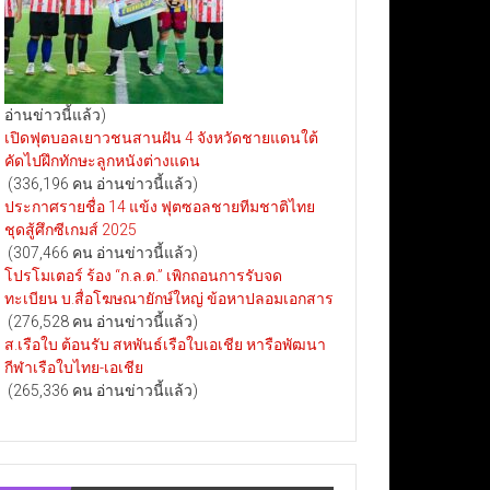
อ่านข่าวนี้แล้ว)
เปิดฟุตบอลเยาวชนสานฝัน 4 จังหวัดชายแดนใต้
คัดไปฝึกทักษะลูกหนังต่างแดน
(336,196 คน อ่านข่าวนี้แล้ว)
ประกาศรายชื่อ 14 แข้ง ฟุตซอลชายทีมชาติไทย
ชุดสู้ศึกซีเกมส์ 2025
(307,466 คน อ่านข่าวนี้แล้ว)
โปรโมเตอร์ ร้อง “ก.ล.ต.” เพิกถอนการรับจด
ทะเบียน บ.สื่อโฆษณายักษ์ใหญ่ ข้อหาปลอมเอกสาร
(276,528 คน อ่านข่าวนี้แล้ว)
ส.เรือใบ ต้อนรับ สหพันธ์เรือใบเอเชีย หารือพัฒนา
กีฬาเรือใบไทย-เอเชีย
(265,336 คน อ่านข่าวนี้แล้ว)