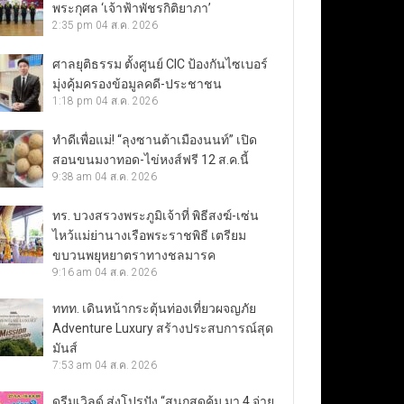
พระกุศล ‘เจ้าฟ้าพัชรกิติยาภา’
2:35 pm
04 ส.ค. 2026
ศาลยุติธรรม ตั้งศูนย์ CIC ป้องกันไซเบอร์
มุ่งคุ้มครองข้อมูลคดี-ประชาชน
1:18 pm
04 ส.ค. 2026
ทำดีเพื่อแม่! “ลุงซานต้าเมืองนนท์” เปิด
สอนขนมงาทอด-ไข่หงส์ฟรี 12 ส.ค.นี้
9:38 am
04 ส.ค. 2026
ทร. บวงสรวงพระภูมิเจ้าที่ พิธีสงฆ์-เซ่น
ไหว้แม่ย่านางเรือพระราชพิธี เตรียม
ขบวนพยุหยาตราทางชลมารค
9:16 am
04 ส.ค. 2026
ททท. เดินหน้ากระตุ้นท่องเที่ยวผจญภัย
Adventure Luxury สร้างประสบการณ์สุด
มันส์
7:53 am
04 ส.ค. 2026
ดรีมเวิลด์ ส่งโปรปัง “สนุกสุดคุ้ม มา 4 จ่าย