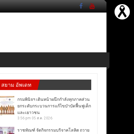
สยาม อัพเดท
กรมพินิจฯ เดินหน้าผนึกกำลังทุกภาคส่วน
ยกระดับกระบวนการแก้ไขบำบัดฟื้นฟูเด็ก
และเยาวชน
3:56 pm
05 ส.ค. 2026
ราชทัณฑ์ จัดกิจกรรมบริจาคโลหิต ถวาย