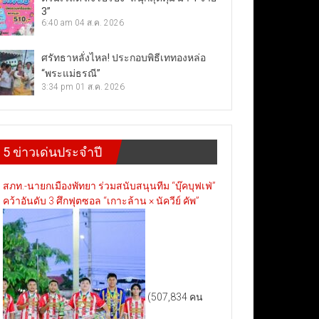
3”
6:40 am
04 ส.ค. 2026
ศรัทธาหลั่งไหล! ประกอบพิธีเททองหล่อ
“พระแม่ธรณี”
3:34 pm
01 ส.ค. 2026
5 ข่าวเด่นประจำปี
สภท.-นายกเมืองพัทยา ร่วมสนับสนุนทีม “บุ๊คบุฟเฟ่”
คว้าอันดับ 3 ศึกฟุตซอล “เกาะล้าน × นัควีย์ คัพ”
(507,834 คน