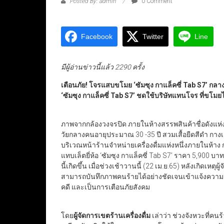
Posted By: admin
0 Comment
Facebook
Twitter
Line
มีผู้อ่านข่าวนี้แล้ว 2290 ครั้ง
เตือนภัย! โจรแสบขโมย ‘ซัมซุง กาแล็คซี่ Tab S7’ กลางห
‘ซัมซุง กาแล็คซี่ Tab S7’ ชดใช้บริษัทแทนโจร ที่ขโ
ภาพจากกล้องวงจรปิด ภายในห้างสรรพสินค้าชื่อดังแห่ง
วัยกลางคนอายุประมาณ 30 -35 ปี สวมเสื้อยืดสีดำ กาง
บริเวณหน้าร้านจำหน่ายเครื่องดื่มแห่งหนึ่งภายในห้าง 
แทบเล็ตยี่ห้อ ‘ซัมซุง กาแล็คซี่ Tab S7’ ราคา 5,900 บา
นี้เกิดขึ้น เมื่อช่วงเช้าวานนี้ (22 เม.ย.65) หลังเกิดเหต
สามารถบันทึกภาพคนร้ายได้อย่างชัดเจนเข้าแจ้งความ
คดี และเป็นการเตือนภัยสังคม
โดย
ผู้จัดการเขตร้านเครื่องดื่ม
เล่าว่า ช่วงจังหวะที่คน