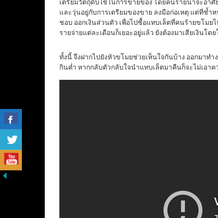
เตรียมวัตถุดิบใช้ในการขายของ โดยคนร้ายน่าจะอาศัย
และวุ่นอยู่กับการเตรียมของขาย ลงมือก่อเหตุ แต่ที่ช้ำห
ชอบ ออกเงินส่วนตัว เพื่อไปซื้อแทบเล็ตที่คนร้ายขโมยไป
รายจ่ายแต่ละเดือนก็เยอะอยู่แล้ว ยังต้องมาเสียเงินโดยใ
ทั้งนี้ จึงฝากไปยังหัวขโมยช่วยเห็นใจกันบ้าง ออกมาท
กินค่ำ หากกลับตัวกลับใจนำแทบเล็ตมาคืนก็จะไม่เอาค