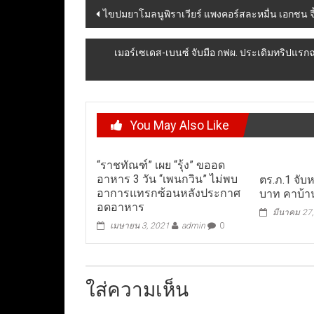
Post
ไขปมยาโมลนูพิราเวียร์ แพงคอร์สละหมื่น เอกชน จ
navigation
เมอร์เซเดส-เบนซ์ จับมือ กฟผ. ประเดิมทริปแรกฉ
You May Also Like
“ราชทัณฑ์” เผย “รุ้ง” ขออด
อาหาร 3 วัน “เพนกวิน” ไม่พบ
ตร.ภ.1 จับห
อาการแทรกซ้อนหลังประกาศ
บาท คาบ้า
อดอาหาร
มีนาคม 27
เมษายน 3, 2021
admin
0
ใส่ความเห็น