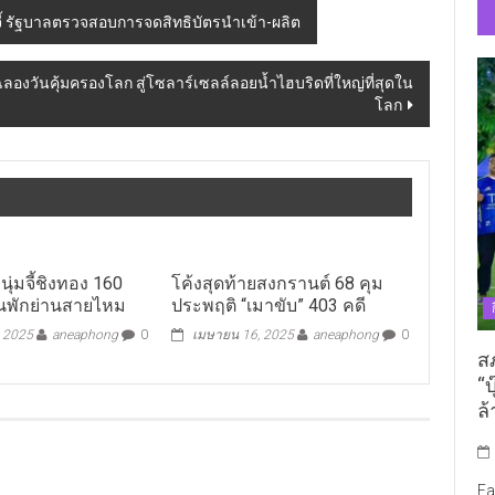
ี้ รัฐบาลตรวจสอบการจดสิทธิบัตรนำเข้า-ผลิต
ลองวันคุ้มครองโลก สู่โซลาร์เซลล์ลอยน้ำไฮบริดที่ใหญ่ที่สุดใน
โลก
นุ่มจี้ชิงทอง 160
โค้งสุดท้ายสงกรานต์ 68 คุม
นพักย่านสายไหม
ประพฤติ “เมาขับ” 403 คดี
, 2025
aneaphong
0
เมษายน 16, 2025
aneaphong
0
ส
“บ
ล้
Fa