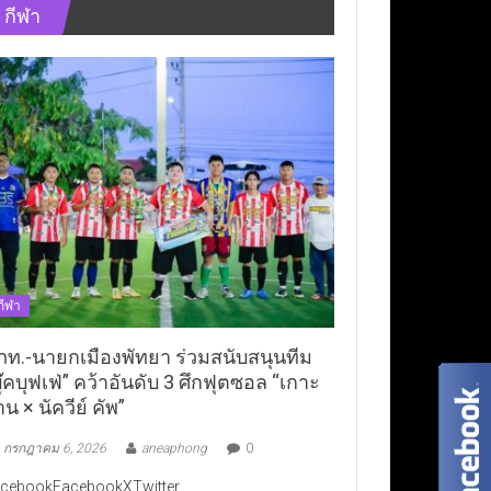
กีฬา
กีฬา
ภท.-นายกเมืองพัทยา ร่วมสนับสนุนทีม
ุ๊คบุฟเฟ่” คว้าอันดับ 3 ศึกฟุตซอล “เกาะ
าน × นัควีย์ คัพ”
กรกฎาคม 6, 2026
aneaphong
0
cebookFacebookXTwitter