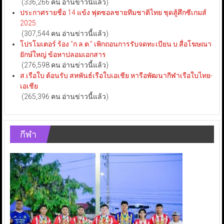
(336,266 คน อ่านข่าวนี้แล้ว)
ประกาศรายชื่อ 14 แข้ง ฟุตซอลชายทีมชาติไทย ชุดสู้ศึกซีเกมส์
2025
(307,544 คน อ่านข่าวนี้แล้ว)
โปรโมเตอร์ ร้อง “ก.ล.ต.” เพิกถอนการรับจดทะเบียน บ.สื่อโฆษณา
ยักษ์ใหญ่ ข้อหาปลอมเอกสาร
(276,598 คน อ่านข่าวนี้แล้ว)
ส.เรือใบ ต้อนรับ สหพันธ์เรือใบเอเชีย หารือพัฒนากีฬาเรือใบไทย-
เอเชีย
(265,396 คน อ่านข่าวนี้แล้ว)
กีฬา