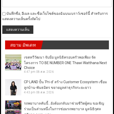
บันทึกชื่อ, อีเมล และชื่อเว็บไซต์ของฉันบนเบราว์เซอร์นี้ สำหรับการ
แสดงความเห็นครั้งถัดไป
สยาม อัพเดท
เขตทวีวัฒนา จับมือ มูลนิธิครอบครัวพอเพียง จัด
โครงการ TO BE NUMBER ONE Thawi Watthana Next
Choice
4:47 pm
08 ส.ค. 2026
CP LAND ปั้น ‘Pri-d’ สร้าง Customer Ecosystem เชื่อม
ลูกบ้าน-พันธมิตร ขยายมูลค่าธุรกิจระยะยาว
4:43 pm
08 ส.ค. 2026
รถพยาบาลคันนี้…ยังต้องกลับมาช่วยชีวิตผู้คน ขอเชิญ
ร่วมเป็นส่วนหนึ่งในการซ่อมรถพยาบาล มูลนิธิกุศล