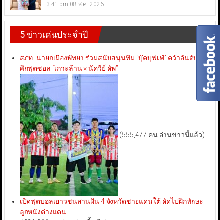
3:41 pm
08 ส.ค. 2026
5 ข่าวเด่นประจำปี
สภท.-นายกเมืองพัทยา ร่วมสนับสนุนทีม “บุ๊คบุฟเฟ่” คว้าอันดับ 3
ศึกฟุตซอล “เกาะล้าน × นัควีย์ คัพ”
(555,477 คน อ่านข่าวนี้แล้ว)
เปิดฟุตบอลเยาวชนสานฝัน 4 จังหวัดชายแดนใต้ คัดไปฝึกทักษะ
ลูกหนังต่างแดน