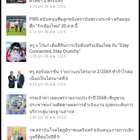
ศรัทธา อ.พระแสง
4:34 pm
08 ส.ค. 2026
PWS สนับสนุนทีมลูกหนังสถาบันพระปกเกล้า พร้อมลุย
ศึก “รักเมืองไทย” 30 ส.ค.นี้
4:32 pm
08 ส.ค. 2026
ทรู x โก๋แก่ เติมสีสันการเริ่มต้นทริปเมืองไทย กับ “Stay
Connected, Stay Crunchy”
4:28 pm
08 ส.ค. 2026
ทรู คอร์ปอเรชั่น รายงานงบไตรมาส 2/2569 ทำกำไรต่อ
เนื่องเป็นไตรมาสที่ 6
4:26 pm
08 ส.ค. 2026
กรมเจ้าท่า เผยแพร่รายงานประจำปี 2568 เชิญชวน
ประชาชนร่วมติดตามผลการดำเนินงาน มุ่งยกระดับการ
บริการสู่มาตรฐานสากล
3:45 pm
08 ส.ค. 2026
รพ.สถาบันโรคไตภูมิราชนครินทร์ สนับสนุนรายการเลิก
บุหรี่ดีต่อใจปีที่ 9