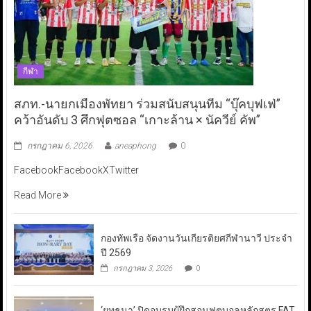
กีฬา
สภท.-นายกเมืองพัทยา ร่วมสนับสนุนทีม “บุ๊คบุฟเฟ่”
คว้าอันดับ 3 ศึกฟุตซอล “เกาะล้าน × นัควีย์ คัพ”
กรกฎาคม 6, 2026
aneaphong
0
FacebookFacebookXTwitter
Read More
กองทัพเรือ จัดงานวันเกียรติยศกีฬานาวี ประจำ
ปี 2569
กรกฎาคม 3, 2026
0
‘ยุทธนา’ ปิดอบรมผู้ฝึกสอนฟุตบอลหลักสูตร FAT