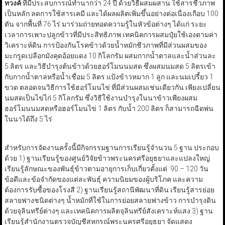
ทวงค์
ที่มีประสบการณ์ทำนากว่า 24 ปี ด้วยวิธีผสมผสาน ใช้สารชีวภาพ
เป็นหลัก ลดการใช้สารเคมี และได้ผลผลิตเพิ่มขึ้นอย่างต่อเนื่องเกือบ 100
ตัน จากพื้นที่ 76 ไร่ มาร่วมถ่ายทอดความรู้ในหัวข้อต่างๆ ได้แก่ ระยะ
เวลาการเพาะปลูกข้าวที่มีประสิทธิภาพ เทคนิคการผสมปุ๋ยใช้เองตามค่า
วิเคราะห์ดิน การป้องกันโรคข้าวด้วยน้ำหมักชีวภาพที่มีส่วนผสมของ
มะกรูดเปลือกมังคุดอ้อยแดง 10 กิโลกรัม ผสมกากน้ำตาลและน้ำส่วนละ
5 ลิตร และวิธีบำรุงต้นข้าวด้วยฮอร์โมนนมสด ซึ่งผสมนมสด 5 ลิตรเข้า
กับกากน้ำตาลหรือน้ำเชื่อม 5 ลิตร แป้งข้าวหมาก 1 ลูก และนมเปรี้ยว 1
ขวด ตลอดจนวิธีการใช้ฮอร์โมนไข่ ที่มีส่วนผสมเช่นเดียวกัน เพียงเปลี่ยน
นมสดเป็นไข่ไก่ 5 กิโลกรัม ซึ่งวิธีใช้งานบำรุงในนาข้าวเพียงผสม
ฮอร์โมนนมสดหรือฮอร์โมนไข่ 1 ลิตร กับน้ำ 200 ลิตร ก็สามารถฉีดพ่น
ในนาได้ถึง 5 ไร่
สำหรับการจัดงานครั้งนี้มีกิจกรรมฐานการเรียนรู้จำนวน 5 ฐาน ประกอบ
ด้วย 1) ฐานเรียนรู้ของศูนย์วิจัยข้าวพระนครศรีอยุธยาและแปลงใหญ่
เรียนรู้ลักษณะของพันธุ์ข้าวตามอายุการเก็บเกี่ยวตั้งแต่ 90 – 120 วัน
ข้อดีและข้อจำกัดของแต่ละพันธุ์ ความนิยมของผู้บริโภค และความ
ต้องการรับซื้อของโรงสี 2) ฐานเรียนรู้สถานีพัฒนาที่ดิน เรียนรู้สารย่อย
สลายฟางชนิดต่างๆ น้ำหมักที่ใช้ในการย่อยสลายฟางข้าว การบำรุงดิน
ด้วยจุลินทรีย์ต่างๆ และเทคนิคการผลิตจุลินทรีย์สังเคราะห์แสง 3) ฐาน
เรียนรู้สำนักงานตรวจบัญชีสหกรณ์พระนครศรีอยุธยา จัดแสดง