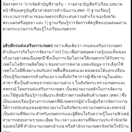
นิทรรศการ “การจัดทำบัญชีรายรับ – รายจ่าย บัญชีครัวเรือน บทบาท
หน้าที่ของครูบัญชีอาสาต่อการดำเนินงาน ศพก. 4) ฐานเรียนรู้
กระบวนการทำนาของเกษตรกรที่ประสบความสำเร็จ ของจังหวัด
พระนครศรีอยุธยา และ 5) ฐานเรียนรู้การจัดการศัตรูพืชแบบผสมผสาน
ตามกระบวนการเรียนรู้โรงเรียนเกษตรกร
อธิบดีกรมส่งเสริมการเกษตร
กล่าวเพิ่มเติมว่า กรมส่งเสริมการเกษตร
ดำเนินภารกิจในการจัดงาน Field Day เพื่อถ่ายทอดความรู้แบบเห็นของ
จริงมาอย่างต่อเนื่องทุกปี ซึ่งเป็นการเปิดโอกาสให้เกษตรกรได้รับทราบ
เทคโนโลยีการผลิตใหม่ ๆ ช่องทางการตลาด แหล่งข้อมูล การเลือกใช้
เทคโนโลยีที่เหมาะสมกับสภาพพื้นที่ของตนเอง ตลอดจนได้แลกเปลี่ยน
เรียนรู้กับเกษตรกรด้วยกันเอง รวมทั้งนักวิชาการผู้เชี่ยวชาญในแต่ละ
สาขา ซึ่งเป็นตัวแทนจากหน่วยงานต่าง ๆ ในสังกัดกระทรวงเกษตรและ
สหกรณ์ โดยกรมส่งเสริมการเกษตร เป็นหน่วยงานหลักในการจัดงาน
และใช้ศูนย์เรียนรู้การเพิ่มประสิทธิภาพการผลิตสินค้าเกษตร (ศพก.) ซึ่ง
เป็นแหล่งเรียนรู้ทางการเกษตรที่มีเกษตรกรผู้นำเป็นผู้บริหารจัดการภาย
ใต้การสนับสนุนของทุกหน่วยงานในสังกัดกระทรวงเกษตรและสหกรณ์
เป็นสถานที่จัดงาน สำหรับเกษตรกรและผู้ที่สนใจรับความรู้ในงานฟิวเดย์
สามารถสอบถามรายละเอียด วัน เวลา และสถานที่จัดงานประจำจังหวัด
ของตนได้ที่ สำนักงานเกษตรอำเภอ หรือสำนักงานเกษตรจังหวัดใกล้บ้าน