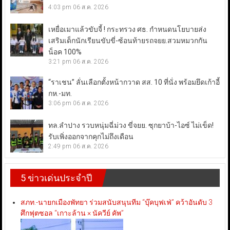
4:03 pm
06 ส.ค. 2026
เหยื่อเมาแล้วขับจี้ ! กระทรวง ศธ. กำหนดนโยบายส่ง
เสริมเด็กนักเรียนขับขี่-ซ้อนท้ายรถจยย.สวมหมวกกัน
น็อค 100%
3:21 pm
06 ส.ค. 2026
“ราเชน” ลั่นเลือกตั้งหน้ากวาด สส. 10 ที่นั่ง พร้อมยึดเก้าอี้
กห.-มท.
3:06 pm
06 ส.ค. 2026
ทล.ลำปาง รวบหนุ่มฉี่ม่วง ขี่จยย. ซุกยาบ้า-ไอซ์ ไม่เข็ด!
รับเพิ่งออกจากคุกไม่ถึงเดือน
2:49 pm
06 ส.ค. 2026
5 ข่าวเด่นประจำปี
สภท.-นายกเมืองพัทยา ร่วมสนับสนุนทีม “บุ๊คบุฟเฟ่” คว้าอันดับ 3
ศึกฟุตซอล “เกาะล้าน × นัควีย์ คัพ”