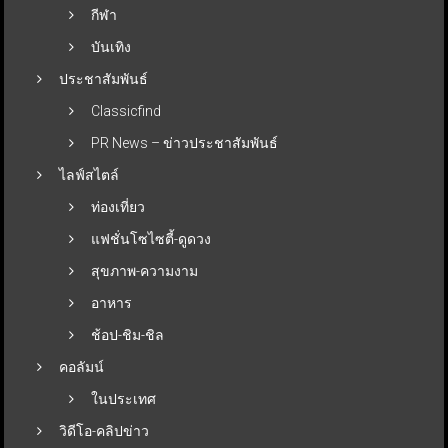
กีฬา
บันเทิง
ประชาสัมพันธ์
Classicfind
PR News – ข่าวประชาสัมพันธ์
ไลฟ์สไตล์
ท่องเที่ยว
แฟชั่นโซไซตี้-ดูดวง
สุขภาพ-ความงาม
อาหาร
ช้อป-ชิม-ชิล
คอลัมน์
ในประเทศ
วิดีโอ-คลิปข่าว