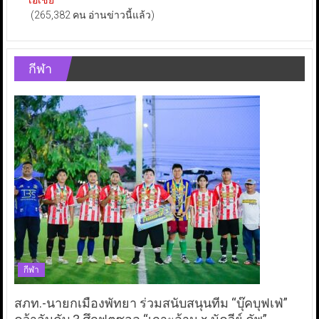
เอเชีย
(265,382 คน อ่านข่าวนี้แล้ว)
กีฬา
กีฬา
สภท.-นายกเมืองพัทยา ร่วมสนับสนุนทีม “บุ๊คบุฟเฟ่”