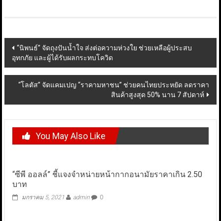
Post
“นิพนธ์” จัดถุงปันน้ำใจ ส่งต่อความห่วงใย ช่วยเหลือผู้ประสบ
อุทกภัย และผู้ได้รับผลกระทบโควิด
navigation
“โลตัส” จัดแคมเปญ “ราคามหาชน” ช่วยคนไทยประหยัด ลดราคา
สินค้าสูงสุด 50% นาน 7 สัปดาห์
You May Also Like
“ซีพี ออลล์” ชี้แจงจำหน่ายหน้ากากอนามัยราคาเกิน 2.50
บาท
มกราคม 5, 2021
admin
0