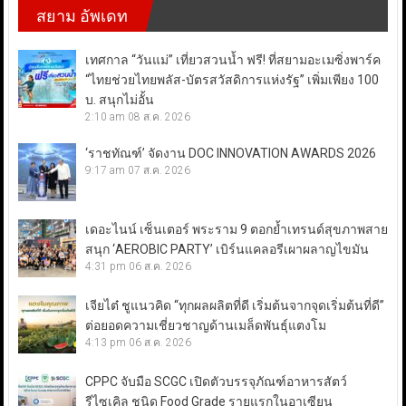
สยาม อัพเดท
เทศกาล “วันแม่” เที่ยวสวนน้ำ ฟรี! ที่สยามอะเมซิ่งพาร์ค
“ไทยช่วยไทยพลัส-บัตรสวัสดิการแห่งรัฐ” เพิ่มเพียง 100
บ. สนุกไม่อั้น
2:10 am
08 ส.ค. 2026
‘ราชทัณฑ์’ จัดงาน DOC INNOVATION AWARDS 2026
9:17 am
07 ส.ค. 2026
เดอะไนน์ เซ็นเตอร์ พระราม 9 ตอกย้ำเทรนด์สุขภาพสาย
สนุก ‘AEROBIC PARTY’ เบิร์นแคลอรีเผาผลาญไขมัน
4:31 pm
06 ส.ค. 2026
เจียไต๋ ชูแนวคิด “ทุกผลผลิตที่ดี เริ่มต้นจากจุดเริ่มต้นที่ดี”
ต่อยอดความเชี่ยวชาญด้านเมล็ดพันธุ์แตงโม
4:13 pm
06 ส.ค. 2026
CPPC จับมือ SCGC เปิดตัวบรรจุภัณฑ์อาหารสัตว์
รีไซเคิล ชนิด Food Grade รายแรกในอาเซียน