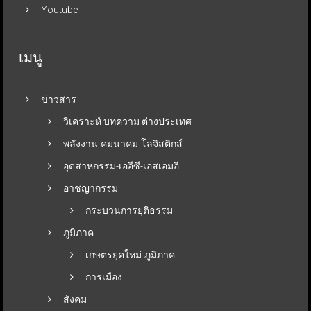
Youtube
เมนู
ข่าวสาร
วิเคราะห์ บทความ ต่างประเทศ
พลังงาน-คมนาคม-โลจิสติกส์
อุตสาหกรรม-เออีซี-เอสเอมอี
อาชญากรรม
กระบวนการยุติธรรม
ภูมิภาค
เกษตรยุคใหม่-ภูมิภาค
การเมือง
สังคม