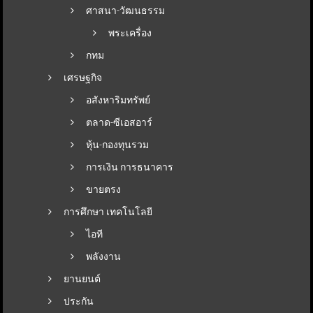
ศาสนา-วัฒนธรรม
พระเครื่อง
กทม
เศรษฐกิจ
อสังหาริมทรัพย์
ตลาด-ซีเอสอาร์
หุ้น-กองทุนรวม
การเงิน การธนาคาร
ขายตรง
การศึกษา เทคโนโลยี
ไอที
พลังงาน
ยานยนต์
ประกัน