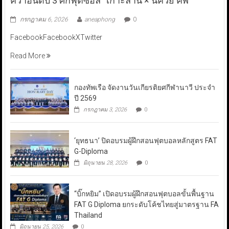
คว้าอันดับ 3 ศึกฟุตซอล “เกาะล้าน × นัควีย์ คัพ”
กรกฎาคม 6, 2026
aneaphong
0
FacebookFacebookXTwitter
Read More
กองทัพเรือ จัดงานวันเกียรติยศกีฬานาวี ประจำ
ปี 2569
กรกฎาคม 3, 2026
0
‘ยุทธนา’ ปิดอบรมผู้ฝึกสอนฟุตบอลหลักสูตร FAT
G-Diploma
มิถุนายน 28, 2026
0
“บิ๊กหยิม” เปิดอบรมผู้ฝึกสอนฟุตบอลขั้นพื้นฐาน
FAT G Diploma ยกระดับโค้ชไทยสู่มาตรฐาน FA
Thailand
มิถุนายน 25, 2026
0