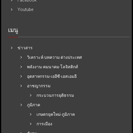
Youtube
เมนู
ข่าวสาร
วิเคราะห์ บทความ ต่างประเทศ
พลังงาน-คมนาคม-โลจิสติกส์
อุตสาหกรรม-เออีซี-เอสเอมอี
อาชญากรรม
กระบวนการยุติธรรม
ภูมิภาค
เกษตรยุคใหม่-ภูมิภาค
การเมือง