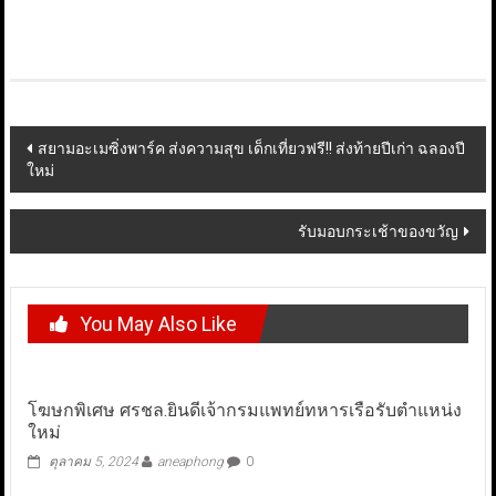
Post
สยามอะเมซิ่งพาร์ค ส่งความสุข เด็กเที่ยวฟรี!! ส่งท้ายปีเก่า ฉลองปี
ใหม่
navigation
รับมอบกระเช้าของขวัญ
You May Also Like
โฆษกพิเศษ ศรชล.ยินดีเจ้ากรมแพทย์ทหารเรือรับตำแหน่ง
ใหม่
ตุลาคม 5, 2024
aneaphong
0