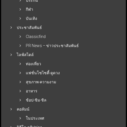
ประกัน
กีฬา
บันเทิง
ประชาสัมพันธ์
Classicfind
PR News – ข่าวประชาสัมพันธ์
ไลฟ์สไตล์
ท่องเที่ยว
แฟชั่นโซไซตี้-ดูดวง
สุขภาพ-ความงาม
อาหาร
ช้อป-ชิม-ชิล
คอลัมน์
ในประเทศ