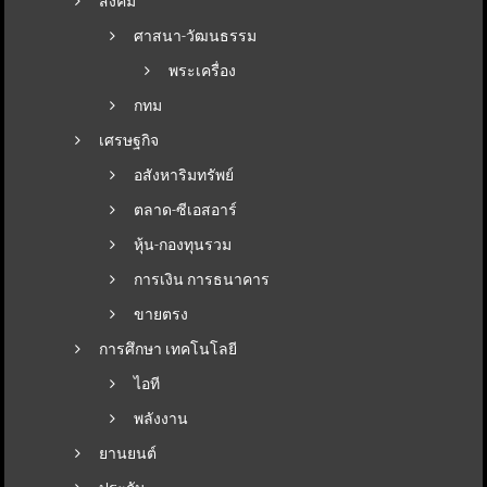
สังคม
ศาสนา-วัฒนธรรม
พระเครื่อง
กทม
เศรษฐกิจ
อสังหาริมทรัพย์
ตลาด-ซีเอสอาร์
หุ้น-กองทุนรวม
การเงิน การธนาคาร
ขายตรง
การศึกษา เทคโนโลยี
ไอที
พลังงาน
ยานยนต์