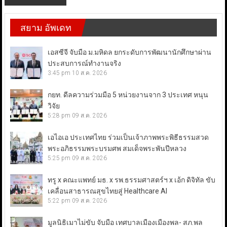
สยาม อัพเดท
เอสซีจี จับมือ ม.มหิดล ยกระดับการพัฒนานักศึกษาผ่าน
ประสบการณ์ทำงานจริง
3:45 pm
10 ส.ค. 2026
กยท. ดีลความร่วมมือ 5 หน่วยงานจาก 3 ประเทศ หนุน
วิจัย
5:28 pm
09 ส.ค. 2026
เอไอเอ ประเทศไทย ร่วมเป็นเจ้าภาพพระพิธีธรรมสวด
พระอภิธรรมพระบรมศพ สมเด็จพระพันปีหลวง
5:25 pm
09 ส.ค. 2026
ทรู x คณะแพทย์ มธ. x รพ.ธรรมศาสตร์ฯ x เอ้ก ดิจิทัล ขับ
เคลื่อนสาธารณสุขไทยสู่ Healthcare AI
5:22 pm
09 ส.ค. 2026
มูลนิธิเมาไม่ขับ จับมือ เทศบาลเมืองเมืองพล- สภ.พล