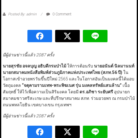
Posted By: admin
0 Comment
มีผู้อ่านข่าวนี้แล้ว 2087 ครั้ง
นายสุรชัย อจลบุญ
อธิบดีกรมป่าไม้
ให้การต้อนรับ
นายอนันต์ นิลมานนท์
นายกสมาคมหนังสือพิมพ์ส่วนภูมิภาคแห่งประเทศไทย (สภท.56
ปี)
ใน
โอกาสเข้าอวยพรวันขึ้นปีใหม่ 2565 และในโอกาสอันเป็นมงคลนี้ได้มอบ
วัตถุมงคล
“
จตุคามรามเทพ-พระพิฆเนศ รุ่น
มงคลทรัพย์แสนล้าน
”
เนื้อ
สัมฤทธิ์ ให้ไว้เพื่อความเป็นสิริมงคล โดยมี
ดร.อภิชา ระยับศรี
อุปนายก
สมาคมชาวศรีสะเกษ และที่ปรึกษาสมาคม สภท. ร่วมอวยพร ณ กรมป่าไม้
ถนนพหลโยธิน เขตบางเขน กรุงเทพฯ
มีผู้อ่านข่าวนี้แล้ว 2087 ครั้ง