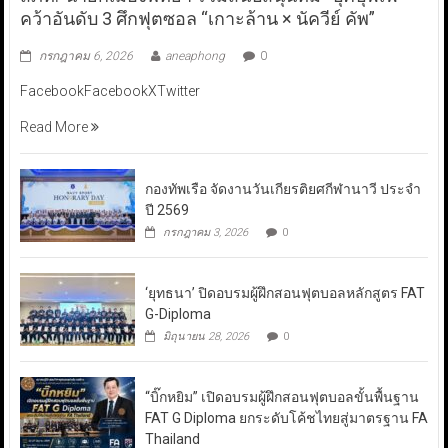
คว้าอันดับ 3 ศึกฟุตซอล “เกาะล้าน × นัควีย์ คัพ”
กรกฎาคม 6, 2026
aneaphong
0
FacebookFacebookXTwitter
Read More
กองทัพเรือ จัดงานวันเกียรติยศกีฬานาวี ประจำ
ปี 2569
กรกฎาคม 3, 2026
0
‘ยุทธนา’ ปิดอบรมผู้ฝึกสอนฟุตบอลหลักสูตร FAT
G-Diploma
มิถุนายน 28, 2026
0
“บิ๊กหยิม” เปิดอบรมผู้ฝึกสอนฟุตบอลขั้นพื้นฐาน
FAT G Diploma ยกระดับโค้ชไทยสู่มาตรฐาน FA
Thailand