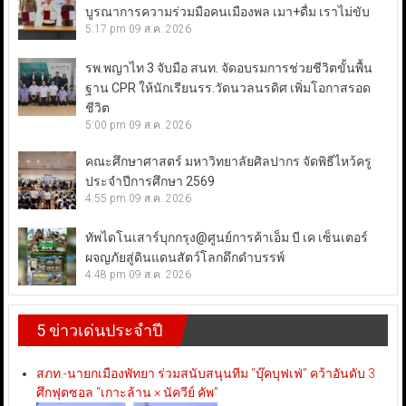
บูรณาการความร่วมมือคนเมืองพล เมา+ดื่ม เราไม่ขับ
5:17 pm
09 ส.ค. 2026
รพ.พญาไท 3 จับมือ สนท. จัดอบรมการช่วยชีวิตขั้นพื้น
ฐาน CPR ให้นักเรียนรร.วัดนวลนรดิศ เพิ่มโอกาสรอด
ชีวิต
5:00 pm
09 ส.ค. 2026
คณะศึกษาศาสตร์ มหาวิทยาลัยศิลปากร จัดพิธีไหว้ครู
ประจำปีการศึกษา 2569
4:55 pm
09 ส.ค. 2026
ทัพไดโนเสาร์บุกกรุง@ศูนย์การค้าเอ็ม บี เค เซ็นเตอร์
ผจญภัยสู่ดินแดนสัตว์โลกดึกดำบรรพ์
4:48 pm
09 ส.ค. 2026
5 ข่าวเด่นประจำปี
สภท.-นายกเมืองพัทยา ร่วมสนับสนุนทีม “บุ๊คบุฟเฟ่” คว้าอันดับ 3
ศึกฟุตซอล “เกาะล้าน × นัควีย์ คัพ”