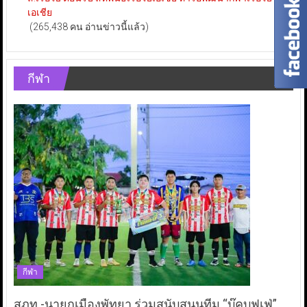
เอเชีย
(265,438 คน อ่านข่าวนี้แล้ว)
กีฬา
กีฬา
สภท.-นายกเมืองพัทยา ร่วมสนับสนุนทีม “บุ๊คบุฟเฟ่”