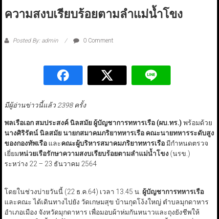
ความสงบเรียบร้อยตามลำแม่น้ำโขง
Posted By: admin
0 Comment
มีผู้อ่านข่าวนี้แล้ว 2398 ครั้ง
พลเรือเอก สมประสงค์ นิลสมัย ผู้บัญชาการทหารเรือ
(ผบ.ทร.)
พร้อมด้วย
นางศิริรัตน์ นิลสมัย นายกสมาคมภริยาทหารเรือ คณะนายทหารระดับสูง
ของกองทัพเรือ
และ
คณะผู้บริหารสมาคมภริยาทหารเรือ
มีกำหนดตรวจ
เยี่ยม
หน่วยเรือรักษาความสงบเรียบร้อยตามลำแม่น้ำโขง
(นรข.)
ระหว่าง 22 – 23 ธันวาคม 2564
โดยในช่วงบ่ายวันนี้ (22 ธ.ค.64) เวลา 13.45 น.
ผู้บัญชาการทหารเรือ
และคณะ ได้เดินทางไปยัง วัดเกษมสุข บ้านกุดโง้งใหญ่ ตำบลมุกดาหาร
อำเภอเมือง จังหวัดมุกดาหาร เพื่อมอบผ้าห่มกันหนาวและถุงยังชีพให้