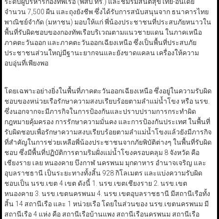
ระดับผู้บริหารกองทัพเรือ (พสบ.ทร.) และชมรมสันติสุขไทย-อินเดีย
จำนวน 7,500 ผืน และถุงยังชีพ ซึ่งได้รับการสนับสนุนจาก ธนาคารไทย
พาณิชย์จำกัด (มหาชน) มอบให้แก่ พี่น้องประชาชนที่ประสบภัยหนาวใน
พื้นที่รับผิดชอบของกองทัพเรือบริเวณตามแนวชายแดน ในภาคเหนือ
ภาคตะวันออก และภาคตะวันออกเฉียงเหนือ ซึ่งเป็นพื้นที่ประสบภัย
ประชาชนส่วนใหญ่มีฐานะยากจนและยังขาดแคลน เครื่องให้ความ
อบอุ่นที่เพียงพอ
โดยเฉพาะอย่างยิ่งในพื้นที่ภาคตะวันออกเฉียงเหนือ ซึ่งอยู่ในความรับผิด
ชอบของหน่วยเรือรักษาความสงบเรียบร้อยตามลำแม่น้ำโขง หรือ นรข.
ซึ่งนอกจากจะมีภารกิจในการป้องกันและปราบปรามการกระทำผิด
กฎหมายคุ้มครอง การรักษาความมั่นคง และการป้องกันประเทศ ในพื้นที่
รับผิดชอบเพื่อรักษาความสงบเรียบร้อยตามลำแม่น้ำโขงแล้วยังมีภารกิจ
ที่สำคัญในการช่วยเหลือพี่น้องประชาชนจากภัยพิบัติต่างๆ ในพื้นที่รับผิด
ชอบ ซึ่งมีพื้นที่ปฏิบัติการตามริมฝั่งแม่น้ำโขงครอบคลุม 8 จังหวัด คือ
เชียงราย เลย หนองคาย บึงกาฬ นครพนม มุกดาหาร อำนาจเจริญ และ
อุบลราชธานี เป็นระยะทางทั้งสิ้น 928 กิโลเมตร และแบ่งความรับผิด
ชอบเป็น นรข.เขต 4 เขต ดังนี้ 1. นรข.เขตเชียงราย 2. นรข.เขต
หนองคาย 3. นรข.เขตนครพนม 4. นรข.เขตอุบลราชธานี มีสถานีเรือทั้ง
สิ้น 14 สถานีเรือ และ 1 หน่วยเรือ โดยในส่วนของ นรข.เขตนครพนม มี
สถานีเรือ 4 แห่ง คือ สถานีเรือบ้านแพง สถานีเรือนครพนม สถานีเรือ