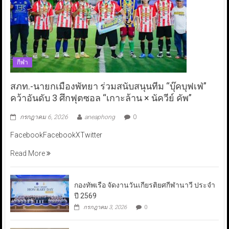
กีฬา
สภท.-นายกเมืองพัทยา ร่วมสนับสนุนทีม “บุ๊คบุฟเฟ่”
คว้าอันดับ 3 ศึกฟุตซอล “เกาะล้าน × นัควีย์ คัพ”
กรกฎาคม 6, 2026
aneaphong
0
FacebookFacebookXTwitter
Read More
กองทัพเรือ จัดงานวันเกียรติยศกีฬานาวี ประจำ
ปี 2569
กรกฎาคม 3, 2026
0