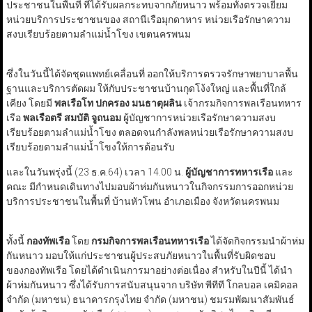
ประชาชนในพื้นที่ ที่ได้รับผลกระทบจากภัยหนาว พร้อมทั้งตรวจเยี่ยม
หน่วยบริการประชาชนของ สถานีเรือมุกดาหาร หน่วยเรือรักษาความ
สงบเรียบร้อยตามลำแม่น้ำโขง เขตนครพนม
ซึ่งในวันนี้ได้จัดชุดแพทย์เคลื่อนที่ ออกให้บริการตรวจรักษาพยาบาลพื้น
ฐานและบริการตัดผม ให้กับประชาชนบ้านกุดโง้งใหญ่ และพื้นที่ใกล้
เคียง โดยมี
พลเรือโท ปกครอง มนธาตุผลิน
เจ้ากรมกิจการพลเรือนทหาร
เรือ
พลเรือตรี สมบัติ จูถนอม
ผู้บัญชาการหน่วยเรือรักษาความสงบ
เรียบร้อยตามลำแม่น้ำโขง ตลอดจนกำลังพลหน่วยเรือรักษาความสงบ
เรียบร้อยตามลำแม่น้ำโขงให้การต้อนรับ
และในวันพรุ่งนี้ (23 ธ.ค.64) เวลา 14.00 น.
ผู้บัญชาการทหารเรือ
และ
คณะ มีกำหนดเดินทางไปมอบผ้าห่มกันหนาวในกิจกรรมการออกหน่วย
บริการประชาชนในพื้นที่ บ้านหัวโพน อำเภอเมือง จังหวัดนครพนม
ทั้งนี้
กองทัพเรือ
โดย
กรมกิจการพลเรือนทหารเรือ
ได้จัดกิจกรรมนำผ้าห่ม
กันหนาว มอบให้แก่ประชาชนผู้ประสบภัยหนาวในพื้นที่รับผิดชอบ
ของกองทัพเรือ โดยได้ดำเนินการมาอย่างต่อเนื่อง สำหรับในปีนี้ ได้นำ
ผ้าห่มกันหนาว ซึ่งได้รับการสนับสนุนจาก บริษัท พีทีที โกลบอล เคมิคอล
จำกัด (มหาชน) ธนาคารกรุงไทย จำกัด (มหาชน) ชมรมพัฒนาสัมพันธ์