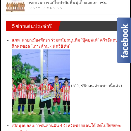
กระบวนการแก้ไขบำบัดฟื้นฟูเด็กและเยาวชน
3:56 pm
05 ส.ค. 2026
5 ข่าวเด่นประจำปี
สภท.-นายกเมืองพัทยา ร่วมสนับสนุนทีม “บุ๊คบุฟเฟ่” คว้าอันดับ 3
ศึกฟุตซอล “เกาะล้าน × นัควีย์ คัพ”
(512,895 คน อ่านข่าวนี้แล้ว)
เปิดฟุตบอลเยาวชนสานฝัน 4 จังหวัดชายแดนใต้ คัดไปฝึกทักษะ