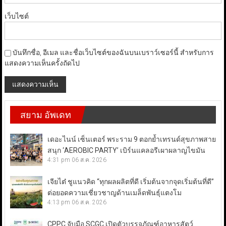
เว็บไซต์
บันทึกชื่อ, อีเมล และชื่อเว็บไซต์ของฉันบนเบราว์เซอร์นี้ สำหรับการ
แสดงความเห็นครั้งถัดไป
สยาม อัพเดท
เดอะไนน์ เซ็นเตอร์ พระราม 9 ตอกย้ำเทรนด์สุขภาพสาย
สนุก ‘AEROBIC PARTY’ เบิร์นแคลอรีเผาผลาญไขมัน
4:31 pm
06 ส.ค. 2026
เจียไต๋ ชูแนวคิด “ทุกผลผลิตที่ดี เริ่มต้นจากจุดเริ่มต้นที่ดี”
ต่อยอดความเชี่ยวชาญด้านเมล็ดพันธุ์แตงโม
4:13 pm
06 ส.ค. 2026
CPPC จับมือ SCGC เปิดตัวบรรจุภัณฑ์อาหารสัตว์