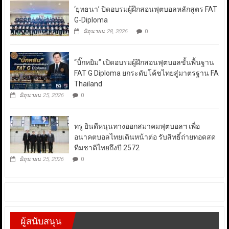
‘ยุทธนา’ ปิดอบรมผู้ฝึกสอนฟุตบอลหลักสูตร FAT
G-Diploma
มิถุนายน 28, 2026
0
“บิ๊กหยิม” เปิดอบรมผู้ฝึกสอนฟุตบอลขั้นพื้นฐาน
FAT G Diploma ยกระดับโค้ชไทยสู่มาตรฐาน FA
Thailand
มิถุนายน 25, 2026
0
ทรู ยินดีหนุนทางออกสมาคมฟุตบอลฯ เพื่อ
อนาคตบอลไทยเดินหน้าต่อ รับสิทธิ์ถ่ายทอดสด
ทีมชาติไทยถึงปี 2572
มิถุนายน 25, 2026
0
ผู้สนับสนุน