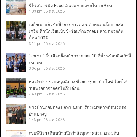
รีไซเคิล ชนิด Food Grade รายแรกในอาเซียน
4:03 pm
06 ส.ค. 2026
เหยื่อเมาแล้วขับจี้ ! กระทรวง ศธ. กำหนดนโยบายส่ง
เสริมเด็กนักเรียนขับขี่-ซ้อนท้ายรถจยย.สวมหมวกกัน
น็อค 100%
3:21 pm
06 ส.ค. 2026
“ราเชน” ลั่นเลือกตั้งหน้ากวาด สส. 10 ที่นั่ง พร้อมยึดเก้าอี้
กห.-มท.
3:06 pm
06 ส.ค. 2026
ทล.ลำปาง รวบหนุ่มฉี่ม่วง ขี่จยย. ซุกยาบ้า-ไอซ์ ไม่เข็ด!
รับเพิ่งออกจากคุกไม่ถึงเดือน
2:49 pm
06 ส.ค. 2026
ชาวบ้านออมทอง บุกทำเนียบฯ ร้องปมพิพาทที่ดินวัดดัง
ย่านบางปู
1:48 pm
06 ส.ค. 2026
กรมพินิจฯ เดินหน้าผนึกกำลังทุกภาคส่วน ยกระดับ