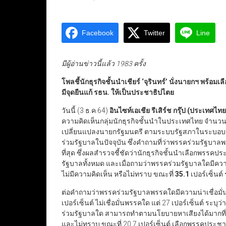
Facebook
Twitter
Line
มีผู้อ่านข่าวนี้แล้ว 1983 ครั้ง
โพลชี้นักธุรกิจชั้นนำเชียร์
‘
จุรินทร์
’
นั่งนายกฯ พร้อมเลือ
มีจุดยืนแก้ รธน. ให้เป็นประชาธิปไตย
วันนี้ (3 ธ.ค.64)
อินไซท์เอเชีย รีเสิร์ช กรุ๊ป (ประเทศไทย
ความคิดเห็นกลุ่มนักธุรกิจชั้นนำในประเทศไทย จำนว
เปลี่ยนแปลงนายกรัฐมนตรี ตามระบบรัฐสภาในระบอบ
ร่วมรัฐบาลในปัจจุบัน ซึ่งคำถามที่ว่าพรรคร่วมรัฐบ
ที่สุด ซึ่งผลสำรวจชี้ชัดว่านักธุรกิจชั้นนำเลือกพรรคปร
รัฐบาลทั้งหมด และเมื่อถามว่าพรรคร่วมรัฐบาลใดมีความซ
ไม่มีความคิดเห็น หรือไม่ทราบ ขณะที่
35.1
เปอร์เซ็นต์
ต่อคำถามว่าพรรคร่วมรัฐบาลพรรคใดมีความน่าเชื่อมั่นต
เปอร์เซ็นต์ ไม่เชื่อมั่นพรรคใด แต่ 27 เปอร์เซ็นต์ ระบุ
ร่วมรัฐบาลใด สามารถทำตามนโยบายหาเสียงได้มากที่สุด 
และไม่ทราบ ขณะที่ 20.7 เปอร์เซ็นต์ เลือกพรรคประช