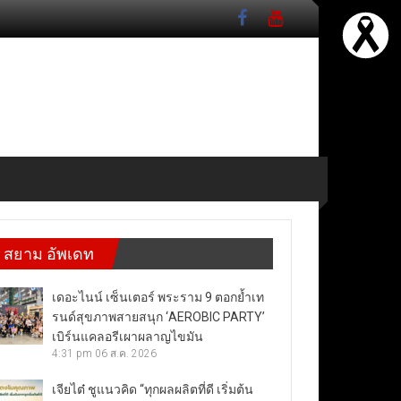
สยาม อัพเดท
เดอะไนน์ เซ็นเตอร์ พระราม 9 ตอกย้ำเท
รนด์สุขภาพสายสนุก ‘AEROBIC PARTY’
เบิร์นแคลอรีเผาผลาญไขมัน
4:31 pm
06 ส.ค. 2026
เจียไต๋ ชูแนวคิด “ทุกผลผลิตที่ดี เริ่มต้น