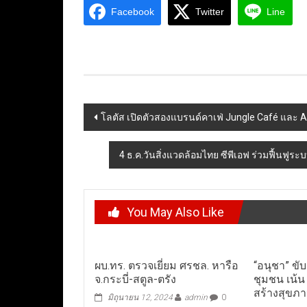
Facebook
Twitter
Line
Post
โลตัส เปิดตัวสองแบรนด์คาเฟ่ Jungle Café และ Ar
navigation
4 ธ.ค.วันสิ่งแวดล้อมไทย ซีพีเอฟ ร่วมฟื้นฟูร
You May Also Like
ผบ.ทร. ตรวจเยี่ยม ศรชล. หารือ
“อนุชา” ขั
จ.กระบี่-สตูล-ตรัง
ชุมชน เน้น
สร้างสุขภ
มิถุนายน 12, 2024
admin
0