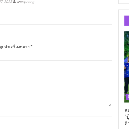
7, 2025
aneaphong
นถูกทำเครื่องหมาย
*
ส
“บ
ล้