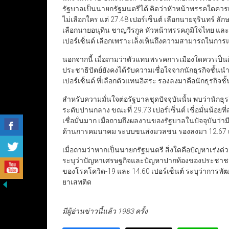
รัฐบาลเป็นนายกรัฐมนตรีได้ คิดว่าหัวหน้าพรรคใดควรเป็
ไม่เลือกใคร แต่ 27.48 เปอร์เซ็นต์ เลือกนายจุรินทร์ ล
เลือกนายอนุทิน ชาญวีรกูล หัวหน้าพรรคภูมิใจไทย และเม
เปอร์เซ็นต์ เลือกเพราะเล็งเห็นถึงความสามารถใน
นอกจากนี้ เมื่อถามว่าตัวแทนพรรคการเมืองใดควรเป็
ประชาธิปัตย์ยังคงได้รับความเชื่อใจจากนักธุรกิจชั้นนำให
เปอร์เซ็นต์ ที่เลือกตัวแทนอิสระ รองลงมาคือนักธุรกิจชั้น
สำหรับความมั่นใจต่อรัฐบาลชุดปัจจุบันนั้น พบว่านักธุรก
ระดับปานกลาง ขณะที่ 29.73 เปอร์เซ็นต์ เชื่อมั่นน้อยที่สุ
เชื่อมั่นมาก เมื่อถามถึงผลงานของรัฐบาลในปัจจุบันว่ามีด
ด้านการคมนาคม ระบบขนส่งมวลชน รองลงมา 12.67 เปอ
เมื่อถามว่าหากเป็นนายกรัฐมนตรี สิ่งใดคือปัญหาเร่งด่ว
ระบุว่าปัญหาเศรษฐกิจและปัญหาปากท้องของประชาชน 
ของโรคโควิด-19 และ 14.60 เปอร์เซ็นต์ ระบุว่าการพัฒ
ยาเสพติด
มีผู้อ่านข่าวนี้แล้ว 1983 ครั้ง