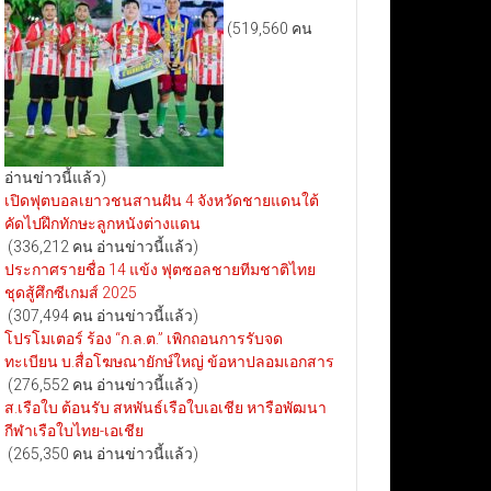
(519,560 คน
อ่านข่าวนี้แล้ว)
เปิดฟุตบอลเยาวชนสานฝัน 4 จังหวัดชายแดนใต้
คัดไปฝึกทักษะลูกหนังต่างแดน
(336,212 คน อ่านข่าวนี้แล้ว)
ประกาศรายชื่อ 14 แข้ง ฟุตซอลชายทีมชาติไทย
ชุดสู้ศึกซีเกมส์ 2025
(307,494 คน อ่านข่าวนี้แล้ว)
โปรโมเตอร์ ร้อง “ก.ล.ต.” เพิกถอนการรับจด
ทะเบียน บ.สื่อโฆษณายักษ์ใหญ่ ข้อหาปลอมเอกสาร
(276,552 คน อ่านข่าวนี้แล้ว)
ส.เรือใบ ต้อนรับ สหพันธ์เรือใบเอเชีย หารือพัฒนา
กีฬาเรือใบไทย-เอเชีย
(265,350 คน อ่านข่าวนี้แล้ว)