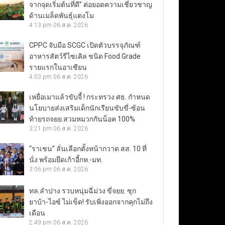
จากจุดเริ่มต้นที่ดี” ต่อยอดความเชี่ยวชาญ
ด้านเมล็ดพันธุ์แตงโม
4:13 pm
06 ส.ค. 2026
CPPC จับมือ SCGC เปิดตัวบรรจุภัณฑ์
อาหารสัตว์รีไซเคิล ชนิด Food Grade
รายแรกในอาเซียน
4:03 pm
06 ส.ค. 2026
เหยื่อเมาแล้วขับจี้ ! กระทรวง ศธ. กำหนด
นโยบายส่งเสริมเด็กนักเรียนขับขี่-ซ้อน
ท้ายรถจยย.สวมหมวกกันน็อค 100%
3:21 pm
06 ส.ค. 2026
“ราเชน” ลั่นเลือกตั้งหน้ากวาด สส. 10 ที่
นั่ง พร้อมยึดเก้าอี้กห.-มท.
3:06 pm
06 ส.ค. 2026
ทล.ลำปาง รวบหนุ่มฉี่ม่วง ขี่จยย. ซุก
ยาบ้า-ไอซ์ ไม่เข็ด! รับเพิ่งออกจากคุกไม่ถึง
เดือน
2:49 pm
06 ส.ค. 2026