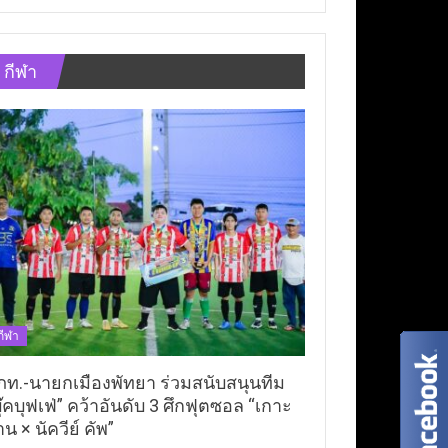
กีฬา
กีฬา
ภท.-นายกเมืองพัทยา ร่วมสนับสนุนทีม
ุ๊คบุฟเฟ่” คว้าอันดับ 3 ศึกฟุตซอล “เกาะ
าน × นัควีย์ คัพ”