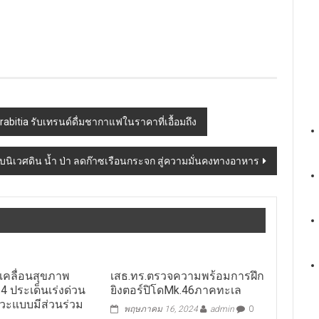
abitia รับเทรนด์ดื่มชากาแฟในราคาที่เอื้อมถึง
ะบบนิเวศดิน น้ำ ป่า ลดก๊าซเรือนกระจก สู่ความมั่นคงทางอาหาร
บเคลื่อนสุขภาพ
เสธ.ทร.ตรวจความพร้อมการฝึก
 4 ประเด็นเร่งด่วน
ยิงตอร์ปิโดMk.46ภาคทะเล
าวะแบบมีส่วนร่วม
พฤษภาคม 16, 2024
admin
0