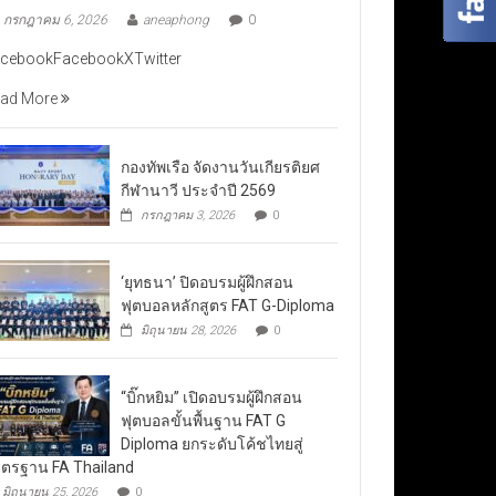
กรกฎาคม 6, 2026
aneaphong
0
cebookFacebookXTwitter
ad More
กองทัพเรือ จัดงานวันเกียรติยศ
กีฬานาวี ประจำปี 2569
กรกฎาคม 3, 2026
0
‘ยุทธนา’ ปิดอบรมผู้ฝึกสอน
ฟุตบอลหลักสูตร FAT G-Diploma
มิถุนายน 28, 2026
0
“บิ๊กหยิม” เปิดอบรมผู้ฝึกสอน
ฟุตบอลขั้นพื้นฐาน FAT G
Diploma ยกระดับโค้ชไทยสู่
ตรฐาน FA Thailand
มิถุนายน 25, 2026
0