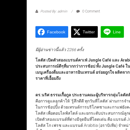
Posted By: admin
0 Comment
Facebook
Twitter
Line
มีผู้อ่านข่าวนี้แล้ว 2266 ครั้ง
โลตัส เปิดตัวสองแบรนด์คาเฟ่ Jungle Café และ Arabiti
ประสบการณ์ดีๆที่มากกว่าการช้อป ทั้ง Jungle Café ใน
เมนูเครื่องดื่มและอาหารอินเทรนด์ อร่อยถูกใจ ผลิตจ
ราคาที่เอื้อมถึง
ดร.นริศ ธรรมเกื้อกูล ประธานคณะผู้บริหารกลุ่มโลตัสส
คือการดูแลลูกค้าให้ ‘รู้สึกดีดี ทุกวันที่โลตัส’ ผ่าน
ในการช้อปปิ้ง ด้วยเทรนด์การบริโภคชาและกาแฟยังคงเต
โลตัส เพื่อตอบไลฟ์สไตล์ และยกระดับประสบการณ์ลูกค้า
เปิดตัวสองแบรนด์ที่ต่างมีจุดยืนที่โดดเด่น คือ แบรนด
โลตัส โก เฟรช และแบรนด์ Arabitia (อราบิเทีย) จำห