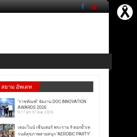
สยาม อัพเดท
‘ราชทัณฑ์’ จัดงาน DOC INNOVATION
AWARDS 2026
9:17 am
07 ส.ค. 2026
เดอะไนน์ เซ็นเตอร์ พระราม 9 ตอกย้ำเท
รนด์สุขภาพสายสนุก ‘AEROBIC PARTY’