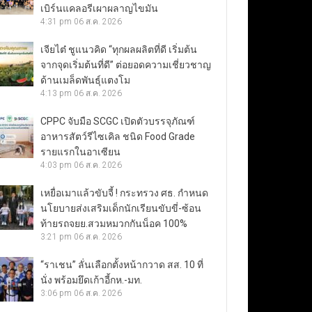
เบิร์นแคลอรีเผาผลาญไขมัน
4:31 pm
06 ส.ค. 2026
เจียไต๋ ชูแนวคิด “ทุกผลผลิตที่ดี เริ่มต้น
จากจุดเริ่มต้นที่ดี” ต่อยอดความเชี่ยวชาญ
ด้านเมล็ดพันธุ์แตงโม
4:13 pm
06 ส.ค. 2026
CPPC จับมือ SCGC เปิดตัวบรรจุภัณฑ์
อาหารสัตว์รีไซเคิล ชนิด Food Grade
รายแรกในอาเซียน
4:03 pm
06 ส.ค. 2026
เหยื่อเมาแล้วขับจี้ ! กระทรวง ศธ. กำหนด
นโยบายส่งเสริมเด็กนักเรียนขับขี่-ซ้อน
ท้ายรถจยย.สวมหมวกกันน็อค 100%
3:21 pm
06 ส.ค. 2026
“ราเชน” ลั่นเลือกตั้งหน้ากวาด สส. 10 ที่
นั่ง พร้อมยึดเก้าอี้กห.-มท.
3:06 pm
06 ส.ค. 2026