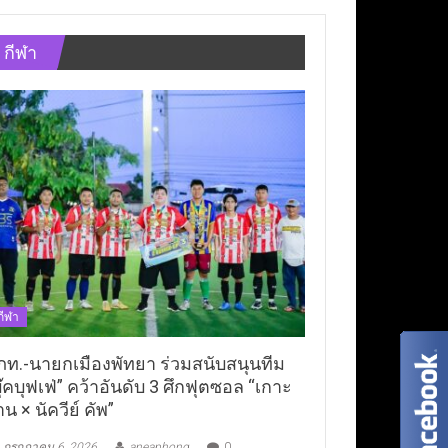
กีฬา
กีฬา
ภท.-นายกเมืองพัทยา ร่วมสนับสนุนทีม
ุ๊คบุฟเฟ่” คว้าอันดับ 3 ศึกฟุตซอล “เกาะ
าน × นัควีย์ คัพ”
กรกฎาคม 6, 2026
aneaphong
0