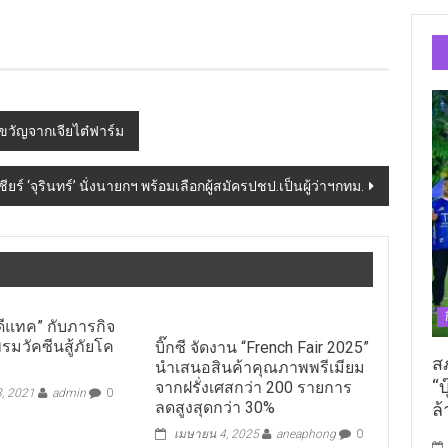
ขวัญจากเจียไต๋ฟาร์ม
ชียร์ ‘จุรินทร์’ นั่งนายกฯ พร้อมเลือกผู้สมัครปชป.เป็นผู้ว่าฯกทม.
มดีแทค” กับภารกิจ
พรมวัคซีนสู้ภัยโค
บิ๊กซี จัดงาน “French Fair 2025”
ส
นำเสนอสินค้าคุณภาพพรีเมียม
“บ
จากฝรั่งเศสกว่า 200 รายการ
3, 2021
admin
0
ลดสูงสุดกว่า 30%
ล้
เมษายน 4, 2025
aneaphong
0