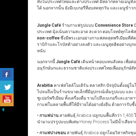
ทั้งในประเทศไทยและต่างประเทศ มีหลากหลายเมนูทั้งกา
ได้ นอกจากนั้น ยังมีเบเกอรี่ที่อบสดทุกวัน และเมนูข้าว
Jungle Café
ร้านกาแฟรูปแบบ
Convenience Store
ป
ประเทศ มุ้งเน้นความสะอาด สะดวก ตอบโจทย์ทุกไลฟ์สไต
non-coffee
ซึ่งมีพระเอกอย่างกาแฟสดสุดพรีเมียมที่
ราบิก้าและโรบัสต้าอย่างลงตัว และเมนูสุดฮิตอย่างบุก
หนับ
นอกจากนี้
Jungle Café
เดินหน้าตอบแทนสังคม เพื่อต
อนุรักษ์นกและธรรมชาติแห่งประเทศไทยเพื่ออนุรักษ์สัต
Arabitia
คาเฟ่สไตล์โมเดิร์น คลาสสิก ปัจจุบันตั้งอยู่
ไปจนถึงเป็นร้านขนาดเล็กที่มีอุปกรณ์เต็มรูปแบบ และ c
ซูเปอร์พรีเมียม ทั้งเครื่องดื่ม รวมไปถึงเบเกอรี่และอ
กาแฟในหลายพื้นที่ให้มีรายได้อย่างยั่งยืน ด้วยการร
•
กาแฟน่าน
สายพันธุ์ Arabica ปลูกบนพื้นที่กว่า 1,40
นำมาแปรรูปแบบพิเศษ Honey Process ไม่มีน้ำเสียจาก
•
กาแฟปางขอน
สายพันธุ์ Arabica ปลูกโดยวิสาหกิ