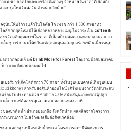
แฟ ชา ช็อคโกแลต เครื่องดื่มต่างๆ จำหน่ายในราคาที่เอื้อมถึง
กล่องปรุงใหม่วันต่อวัน จำหน่ายอีกด้วย”
ัจจุบันให้บริการแล้วในโลตัส โก เฟรช กว่า 1,500 สาขาทั่ว
ล์ชีวิตยุคใหม่ มีให้เลือกหลากหลายเมนู ไม่ว่าจะเป็น
coffee &
คัดสรรวัตถุดิบคุณภาพในราคาที่เอื้อมถึง ผสมความกลมกล่อมจากอา
แบล็คชูการ์ชานมใต้หวันแท้สุดละมุนผสมบุกอร่อยเพลินเคี้ยวหนุบ
่อยอดจากคอนเซ็ปต์
Drink More for Forest
โดยร่วมมือกับสมาคม
ว์ป่า และสิ่งแวดล้อมต่อไป
ในไฮเปอร์มาร์เก็ตโลตัสกว่า 70 สาขา ทั้งในรูปแบบคาเฟ่เต็มรูปแบบ
loud kitchen สำหรับสั่งสินค้าออนไลน์ เสิร์ฟเมนูจากวัตถุดิบระดับ
าหารพร้อมรับประทานด้วย Arabitia Café สนับสนุนเกษตรกรผู้ปลูก
ับซื้อเมล็ดกาแฟคัดสรรคุณภาพจากหลายแหล่ง อาทิ
0 ไร่ของป่าต้นน้ำ อำเภอบ่อเกลือ จังหวัดน่าน ผลผลิตจากโครงการ
กระบวนการ ไม่สร้างผลเสียต่อสิ่งแวดล้อม
จชุมชนบนดอยสูงเหนือระดับน้ำทะเล โครงการสถานีพัฒนาการ