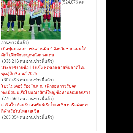
(524,076 คน
อ่านข่าวนี้แล้ว)
เปิดฟุตบอลเยาวชนสานฝัน 4 จังหวัดชายแดนใต้
คัดไปฝึกทักษะลูกหนังต่างแดน
(336,218 คน อ่านข่าวนี้แล้ว)
ประกาศรายชื่อ 14 แข้ง ฟุตซอลชายทีมชาติไทย
ชุดสู้ศึกซีเกมส์ 2025
(307,498 คน อ่านข่าวนี้แล้ว)
โปรโมเตอร์ ร้อง “ก.ล.ต.” เพิกถอนการรับจด
ทะเบียน บ.สื่อโฆษณายักษ์ใหญ่ ข้อหาปลอมเอกสาร
(276,560 คน อ่านข่าวนี้แล้ว)
ส.เรือใบ ต้อนรับ สหพันธ์เรือใบเอเชีย หารือพัฒนา
กีฬาเรือใบไทย-เอเชีย
(265,354 คน อ่านข่าวนี้แล้ว)