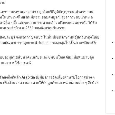
ราย
 ในภาษาของชนเผ่าอาข่า ปลูกโดยวิถีภูมิปัญญาชนเผ่าอาข่าบน
กกาแฟในประเทศไทย ดินมีความอุดมสมบูรณ์ สูงจากระดับน้ำทะเล
ารเคมีใด ๆ ตั้งแต่กระบวนการเพาะกล้าจนถึงกระบวนการคั่ว ได้รับ
ประจำปี พ.ศ. 2561 ของจังหวัดเชียงราย
ขละบุรี จังหวัดกาญจนบุรี ในพื้นที่เขตรักษาพันธุ์สัตว์ป่าทุ่งใหญ่
 พร้อมพัฒนาการปลูกกาแฟ Robusta ของกลุ่มไปเป็นกาแฟอินทรีย์
ของมูลนิธิสืบนาคะเสถียรและชุมชนใกล้เคียง เพื่อหันมาปลูก
่ยวและการใช้สารเคมี
ดส่งถึงที่แล้ว
Arabitia
ยังมีบริการจัดเลี้ยงสำหรับโอกาสต่าง ๆ
 เพื่ออำนวยความสะดวกให้กับลูกค้าและหน่วยงานต่าง ๆ อีกด้วย