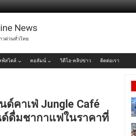
line News
่าวด่วนทั่วไทย
ลฟ์สไตล์
คอลัมน์
วิดีโอ-คลิปข่าว
ติดต่อเรา
นด์คาเฟ่ Jungle Café
นด์ดื่มชากาแฟในราคาที่