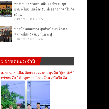
ทล.ลำปาง รวบหนุ่มฉี่ม่วง ขี่จยย. ซุก
ยาบ้า-ไอซ์ ไม่เข็ด! รับเพิ่งออกจากคุกไม่ถึง
เดือน
2:49 pm
06 ส.ค. 2026
ชาวบ้านออมทอง บุกทำเนียบฯ ร้องปม
พิพาทที่ดินวัดดังย่านบางปู
1:48 pm
06 ส.ค. 2026
5 ข่าวเด่นประจำปี
สภท.-นายกเมืองพัทยา ร่วมสนับสนุนทีม “บุ๊คบุฟเฟ่”
คว้าอันดับ 3 ศึกฟุตซอล “เกาะล้าน × นัควีย์ คัพ”