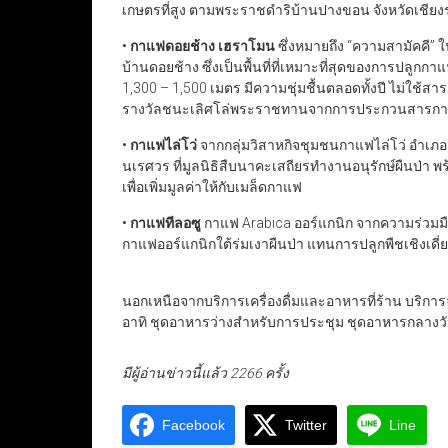
เกษตรที่สูง ตามพระราชดำริบ้านปางขอน จังหวัดเชียง
•
กาแฟดอยช้าง เฮราโมน
ซึ่งหมายถึง “ความสามัคคี”
บ้านดอยช้าง ซึ่งเป็นพื้นที่ที่เหมาะที่สุดของการปลู
1,300 – 1,500 เมตร มีความชุ่มชื้นตลอดทั้งปี ไม่ใช้ส
รางวัลชนะเลิศโล่พระราชทานจากการประกวนสารกาแฟ
•
กาแฟไล่โว่
จากกลุ่มวิสาหกิจชุมชนกาแฟไล่โว่ อำเภอสัง
นเรศวร ที่มูลนิธิสืบนาคะเสถียรทำงานอนุรักษ์ผืนป่า
เพื่อเพิ่มมูลค่าให้กับเมล็ดกาแฟ
•
กาแฟทีลอซู
กาแฟ Arabica ออร์แกนิก จากความร่วมมือ
กาแฟออร์แกนิกใต้ร่มเงาผืนป่า แทนการปลูกพืชเชิงเดี
นอกเหนือจากบริการเครื่องดื่มและอาหารที่ร้าน บริการจั
อาทิ ชุดอาหารว่างสำหรับการประชุม ชุดอาหารกลางวัน
มีผู้อ่านข่าวนี้แล้ว 2266 ครั้ง
Facebook
Twitter
Line