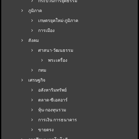
กระบวนการยุติธรรม
ภูมิภาค
เกษตรยุคใหม่-ภูมิภาค
การเมือง
สังคม
ศาสนา-วัฒนธรรม
พระเครื่อง
กทม
เศรษฐกิจ
อสังหาริมทรัพย์
ตลาด-ซีเอสอาร์
หุ้น-กองทุนรวม
การเงิน การธนาคาร
ขายตรง