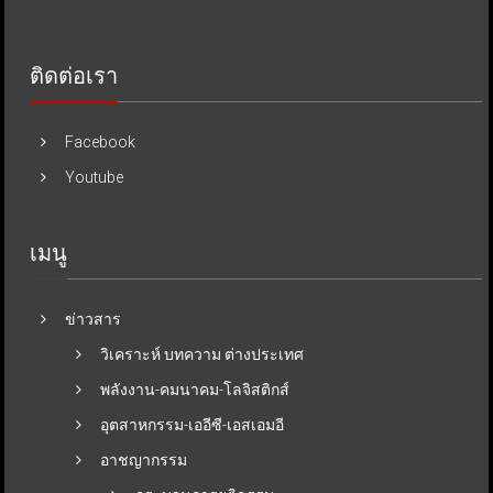
ติดต่อเรา
Facebook
Youtube
เมนู
ข่าวสาร
วิเคราะห์ บทความ ต่างประเทศ
พลังงาน-คมนาคม-โลจิสติกส์
อุตสาหกรรม-เออีซี-เอสเอมอี
อาชญากรรม