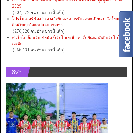
ประกาศรายชื่อ 14 แข้ง ฟุตซอลชายทีมชาติไทย ชุดสู้ศึกซีเกมส์
2025
(307,572 คน อ่านข่าวนี้แล้ว)
โปรโมเตอร์ ร้อง “ก.ล.ต.” เพิกถอนการรับจดทะเบียน บ.สื่อโฆษณา
ยักษ์ใหญ่ ข้อหาปลอมเอกสาร
(276,628 คน อ่านข่าวนี้แล้ว)
ส.เรือใบ ต้อนรับ สหพันธ์เรือใบเอเชีย หารือพัฒนากีฬาเรือใบไทย-
เอเชีย
(265,434 คน อ่านข่าวนี้แล้ว)
กีฬา