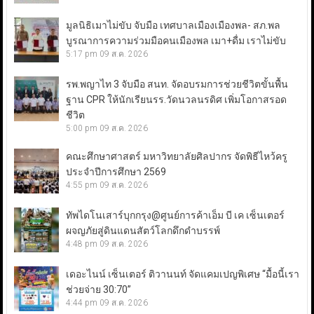
มูลนิธิเมาไม่ขับ จับมือ เทศบาลเมืองเมืองพล- สภ.พล
บูรณาการความร่วมมือคนเมืองพล เมา+ดื่ม เราไม่ขับ
5:17 pm
09 ส.ค. 2026
รพ.พญาไท 3 จับมือ สนท. จัดอบรมการช่วยชีวิตขั้นพื้น
ฐาน CPR ให้นักเรียนรร.วัดนวลนรดิศ เพิ่มโอกาสรอด
ชีวิต
5:00 pm
09 ส.ค. 2026
คณะศึกษาศาสตร์ มหาวิทยาลัยศิลปากร จัดพิธีไหว้ครู
ประจำปีการศึกษา 2569
4:55 pm
09 ส.ค. 2026
ทัพไดโนเสาร์บุกกรุง@ศูนย์การค้าเอ็ม บี เค เซ็นเตอร์
ผจญภัยสู่ดินแดนสัตว์โลกดึกดำบรรพ์
4:48 pm
09 ส.ค. 2026
เดอะไนน์ เซ็นเตอร์ ติวานนท์ จัดแคมเปญพิเศษ “มื้อนี้เรา
ช่วยจ่าย 30:70”
4:44 pm
09 ส.ค. 2026