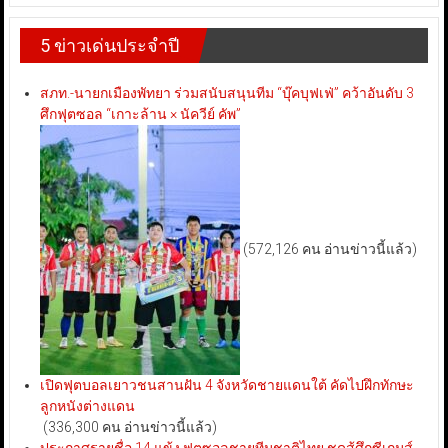
5 ข่าวเด่นประจำปี
สภท.-นายกเมืองพัทยา ร่วมสนับสนุนทีม “บุ๊คบุฟเฟ่” คว้าอันดับ 3
ศึกฟุตซอล “เกาะล้าน × นัควีย์ คัพ”
(572,126 คน อ่านข่าวนี้แล้ว)
เปิดฟุตบอลเยาวชนสานฝัน 4 จังหวัดชายแดนใต้ คัดไปฝึกทักษะ
ลูกหนังต่างแดน
(336,300 คน อ่านข่าวนี้แล้ว)