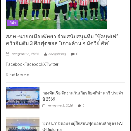
กีฬา
สภท.-นายกเมืองพัทยา ร่วมสนับสนุนทีม “บุ๊คบุฟเฟ่”
คว้าอันดับ 3 ศึกฟุตซอล “เกาะล้าน × นัควีย์ คัพ”
กรกฎาคม 6, 2026
aneaphong
0
FacebookFacebookXTwitter
Read More
กองทัพเรือ จัดงานวันเกียรติยศกีฬานาวี ประจำ
ปี 2569
กรกฎาคม 3, 2026
0
‘ยุทธนา’ ปิดอบรมผู้ฝึกสอนฟุตบอลหลักสูตร FAT
G-Diploma