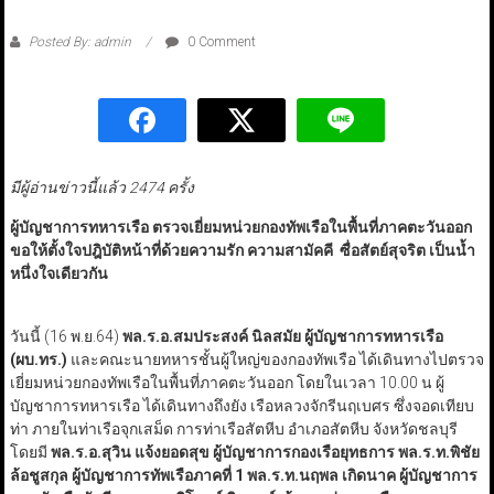
Posted By: admin
0 Comment
มีผู้อ่านข่าวนี้แล้ว 2474 ครั้ง
ผู้บัญชาการทหารเรือ ตรวจเยี่ยมหน่วยกองทัพเรือในพื้นที่ภาคตะวันออก
ขอให้ตั้งใจปฎิบัติหน้าที่ด้วยความรัก ความสามัคคี ซื่อสัตย์สุจริต เป็นน้ำ
หนึ่งใจเดียวกัน
วันนี้ (16 พ.ย.64)
พล.ร.อ.สมประสงค์ นิลสมัย ผู้บัญชาการทหารเรือ
(ผบ.ทร.)
และคณะนายทหารชั้นผู้ใหญ่ของกองทัพเรือ ได้เดินทางไปตรวจ
เยี่ยมหน่วยกองทัพเรือในพื้นที่ภาคตะวันออก โดยในเวลา 10.00 น ผู้
บัญชาการทหารเรือ ได้เดินทางถึงยัง เรือหลวงจักรีนฤเบศร ซึ่งจอดเทียบ
ท่า ภายในท่าเรือจุกเสม็ด การท่าเรือสัตหีบ อำเภอสัตหีบ จังหวัดชลบุรี
โดยมี
พล.ร.อ.สุวิน แจ้งยอดสุข ผู้บัญชาการกองเรือยุทธการ
พล.ร.ท.พิชัย
ล้อชูสกุล ผู้บัญชาการทัพเรือภาคที่ 1
พล.ร.ท.นฤพล เกิดนาค ผู้บัญชาการ