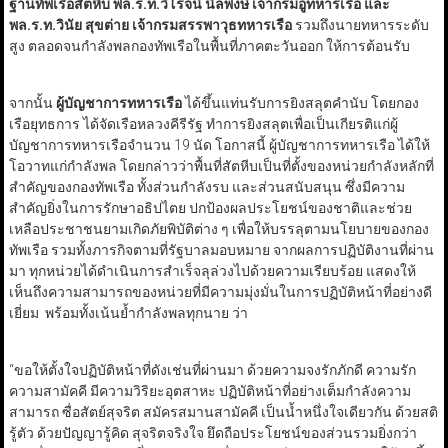
ฐานทัพเรือสัตหีบ พล.ร.ท.วิโรจน์ นิลพงษ์ เจ้ากรมอู่ทหารเรือ และ
พล.ร.ท.วินัย สุขต่าย เจ้ากรมสรรพาวุธทหารเรือ
รวมถึงนายทหารระดับ
สูง ตลอดจนกำลังพลกองทัพเรือในพื้นที่ภาคตะวันออก ให้การต้อนรับ
จากนั้น
ผู้บัญชาการทหารเรือ
ได้ขึ้นแท่นรับการยิงสลุตคำนับ โดยกอง
เรือยุทธการ ได้จัดเรือหลวงคีรีรัฐ ทำการยิงสลุตเพื่อเป็นเกียรติแก่ผู้
บัญชาการทหารเรือจำนวน 19 นัด โอกาสนี้ ผู้บัญชาการทหารเรือ ได้ให้
โอวาทแก่กำลังพล โดยกล่าวว่าพื้นที่สัตหีบเป็นที่ตั้งของหน่วยกำลังหลักที่
สำคัญของกองทัพเรือ ทั้งส่วนกำลังรบ และส่วนสนับสนุน ซึ่งมีความ
สำคัญยิ่งในการรักษาอธิปไตย ปกป้องผลประโยชน์ของชาติและช่วย
เหลือประชาชนยามเกิดภัยพิบัติต่าง ๆ เพื่อให้บรรลุตามนโยบายของกอง
ทัพเรือ รวมทั้งภารกิจตามที่รัฐบาลมอบหมาย จากผลการปฏิบัติงานที่ผ่าน
มา ทุกหน่วยได้ดำเนินการสำเร็จลุล่วงไปด้วยความเรียบร้อย แสดงให้
เห็นถึงความสามารถของหน่วยที่มีความมุ่งมั่นในการปฏิบัติหน้าที่อย่างดี
เยี่ยม พร้อมทั้งเน้นย้ำกำลังพลทุกนาย ว่า
“ขอให้ตั้งใจปฏิบัติหน้าที่ดังเช่นที่ผ่านมา ด้วยความจงรักภักดี ความรัก
ความสามัคคี มีความวิริยะอุตสาหะ ปฏิบัติหน้าที่อย่างเต็มกำลังความ
สามารถ ซื่อสัตย์สุจริต สมัครสมานสามัคคี เป็นน้ำหนึ่งใจเดียวกัน ด้วยสติ
รู้ตัว ด้วยปัญญารู้คิด สุจริตจริงใจ ยึดถือประโยชน์ของส่วนรวมยิ่งกว่า