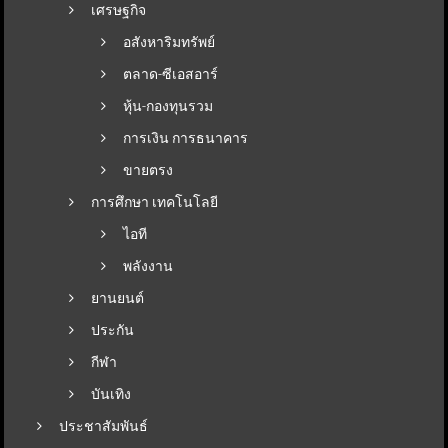
เศรษฐกิจ
อสังหาริมทรัพย์
ตลาด-ซีเอสอาร์
หุ้น-กองทุนรวม
การเงิน การธนาคาร
ขายตรง
การศึกษา เทคโนโลยี
ไอที
พลังงาน
ยานยนต์
ประกัน
กีฬา
บันเทิง
ประชาสัมพันธ์