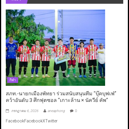
กีฬา
สภท.-นายกเมืองพัทยา ร่วมสนับสนุนทีม “บุ๊คบุฟเฟ่”
คว้าอันดับ 3 ศึกฟุตซอล “เกาะล้าน × นัควีย์ คัพ”
กรกฎาคม 6, 2026
aneaphong
0
FacebookFacebookXTwitter