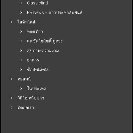
Classicfind
PR News – ข่าวประชาสัมพันธ์
ไลฟ์สไตล์
ท่องเที่ยว
แฟชั่นโซไซตี้-ดูดวง
สุขภาพ-ความงาม
อาหาร
ช้อป-ชิม-ชิล
คอลัมน์
ในประเทศ
วิดีโอ-คลิปข่าว
ติดต่อเรา