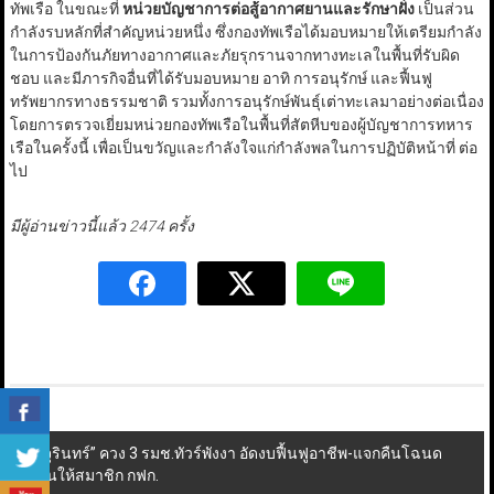
ทัพเรือ ในขณะที่
หน่วยบัญชาการต่อสู้อากาศยานและรักษาฝั่ง
เป็นส่วน
กำลังรบหลักที่สำคัญหน่วยหนึ่ง ซึ่งกองทัพเรือได้มอบหมายให้เตรียมกำลัง
ในการป้องกันภัยทางอากาศและภัยรุกรานจากทางทะเลในพื้นที่รับผิด
ชอบ และมีภารกิจอื่นที่ได้รับมอบหมาย อาทิ การอนุรักษ์ และฟื้นฟู
ทรัพยากรทางธรรมชาติ รวมทั้งการอนุรักษ์พันธุ์เต่าทะเลมาอย่างต่อเนื่อง
โดยการตรวจเยี่ยมหน่วยกองทัพเรือในพื้นที่สัตหีบของผู้บัญชาการทหาร
เรือในครั้งนี้ เพื่อเป็นขวัญและกำลังใจแก่กำลังพลในการปฏิบัติหน้าที่ ต่อ
ไป
มีผู้อ่านข่าวนี้แล้ว 2474 ครั้ง
Post
“จุรินทร์” ควง 3 รมช.ทัวร์พังงา อัดงบฟื้นฟูอาชีพ-แจกคืนโฉนด
ที่ดินให้สมาชิก กฟก.
navigation