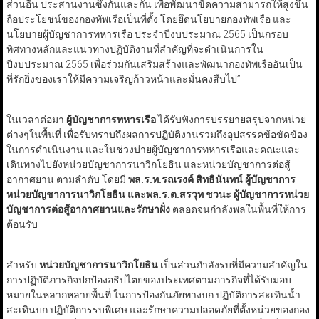
ส่วนอื่น ประสานงานซึ่งกันและกัน เพื่อพัฒนาขีดความสามารถให้สูงขึ้น
ถือประโยชน์ของกองทัพเรือเป็นที่ตั้ง โดยยึดนโยบายกองทัพเรือ และ
นโยบายผู้บัญชาการทหารเรือ ประจำปีงบประมาณ 2565 เป็นกรอบ
ทิศทางหลักและแนวทางปฏิบัติงานที่สำคัญที่จะดำเนินการใน
ปีงบประมาณ 2565 เพื่อร่วมกันเสริมสร้างและพัฒนากองทัพเรืออันเป็น
ที่รักยิ่งของเราให้มีความเจริญก้าวหน้าและมั่นคงสืบไป”
ในเวลาต่อมา
ผู้บัญชาการทหารเรือ
ได้รับฟังการบรรยายสรุปจากหน่วย
ต่างๆในพื้นที่ เพื่อรับทราบถึงผลการปฏิบัติงานรวมถึงอุปสรรคข้อขัดข้อง
ในการดำเนินงาน และในช่วงบ่ายผู้บัญชาการทหารเรือและคณะและ
เดินทางไปยังหน่วยบัญชาการนาวิกโยธิน และหน่วยบัญชาการต่อสู้
อากาศยาน ตามลำดับ โดยมี
พล.ร.ท.รณรงค์ สิทธินันทน์ ผู้บัญชาการ
หน่วยบัญชาการนาวิกโยธิน และพล.ร.ต.สรวุท ชวนะ ผู้บัญชาการหน่วย
บัญชาการต่อสู้อากาศยานและรักษาฝั่ง
ตลอดจนกำลังพลในพื้นที่ให้การ
ต้อนรับ
สำหรับ
หน่วยบัญชาการนาวิกโยธิน
เป็นส่วนกำลังรบที่มีความสำคัญใน
การปฏิบัติภารกิจปกป้องอธิปไตยของประเทศตามภารกิจที่ได้รับมอบ
หมายในหลากหลายพื้นที่ ในการป้องกันภัยทางบก ปฏิบัติการสะเทินน้ำ
สะเทินบก ปฏิบัติการรบพิเศษ และรักษาความปลอดภัยที่ตั้งหน่วยของกอง