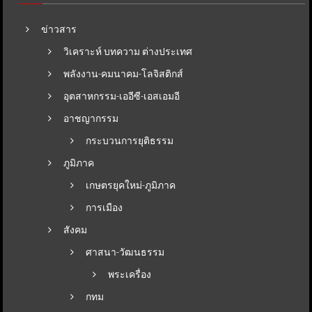
ข่าวสาร
วิเคราะห์ บทความ ต่างประเทศ
พลังงาน-คมนาคม-โลจิสติกส์
อุตสาหกรรม-เออีซี-เอสเอมอี
อาชญากรรม
กระบวนการยุติธรรม
ภูมิภาค
เกษตรยุคใหม่-ภูมิภาค
การเมือง
สังคม
ศาสนา-วัฒนธรรม
พระเครื่อง
กทม