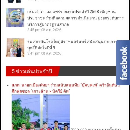
กรมเจ้าท่า เผยแพร่รายงานประจำปี 2568 เชิญชวน
ประชาชนร่วมติดตามผลการดำเนินงาน มุ่งยกระดับการ
บริการสู่มาตรฐานสากล
3:45 pm
08 ส.ค. 2026
รพ.สถาบันโรคไตภูมิราชนครินทร์ สนับสนุนรายการเลิก
บุหรี่ดีต่อใจปีที่ 9
3:41 pm
08 ส.ค. 2026
5 ข่าวเด่นประจำปี
สภท.-นายกเมืองพัทยา ร่วมสนับสนุนทีม “บุ๊คบุฟเฟ่” คว้าอันดับ 3
ศึกฟุตซอล “เกาะล้าน × นัควีย์ คัพ”