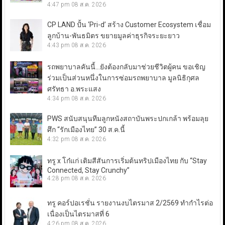
4:47 pm
08 ส.ค. 2026
CP LAND ปั้น ‘Pri-d’ สร้าง Customer Ecosystem เชื่อม
ลูกบ้าน-พันธมิตร ขยายมูลค่าธุรกิจระยะยาว
4:43 pm
08 ส.ค. 2026
รถพยาบาลคันนี้…ยังต้องกลับมาช่วยชีวิตผู้คน ขอเชิญ
ร่วมเป็นส่วนหนึ่งในการซ่อมรถพยาบาล มูลนิธิกุศล
ศรัทธา อ.พระแสง
4:34 pm
08 ส.ค. 2026
PWS สนับสนุนทีมลูกหนังสถาบันพระปกเกล้า พร้อมลุย
ศึก “รักเมืองไทย” 30 ส.ค.นี้
4:32 pm
08 ส.ค. 2026
ทรู x โก๋แก่ เติมสีสันการเริ่มต้นทริปเมืองไทย กับ “Stay
Connected, Stay Crunchy”
4:28 pm
08 ส.ค. 2026
ทรู คอร์ปอเรชั่น รายงานงบไตรมาส 2/2569 ทำกำไรต่อ
เนื่องเป็นไตรมาสที่ 6
4:26 pm
08 ส.ค. 2026