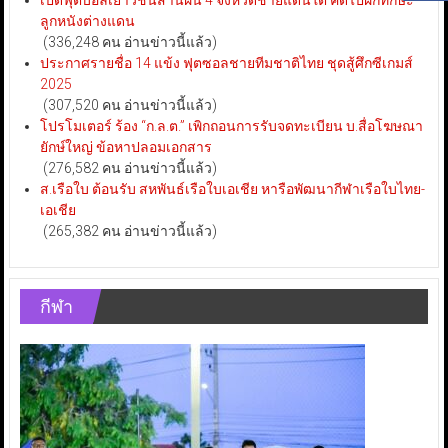
เปิดฟุตบอลเยาวชนสานฝัน 4 จังหวัดชายแดนใต้ คัดไปฝึกทักษะ
ลูกหนังต่างแดน
(336,248 คน อ่านข่าวนี้แล้ว)
ประกาศรายชื่อ 14 แข้ง ฟุตซอลชายทีมชาติไทย ชุดสู้ศึกซีเกมส์
2025
(307,520 คน อ่านข่าวนี้แล้ว)
โปรโมเตอร์ ร้อง “ก.ล.ต.” เพิกถอนการรับจดทะเบียน บ.สื่อโฆษณา
ยักษ์ใหญ่ ข้อหาปลอมเอกสาร
(276,582 คน อ่านข่าวนี้แล้ว)
ส.เรือใบ ต้อนรับ สหพันธ์เรือใบเอเชีย หารือพัฒนากีฬาเรือใบไทย-
เอเชีย
(265,382 คน อ่านข่าวนี้แล้ว)
กีฬา