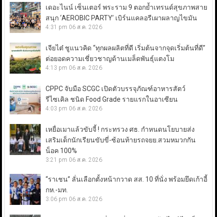
เดอะไนน์ เซ็นเตอร์ พระราม 9 ตอกย้ำเทรนด์สุขภาพสาย
สนุก ‘AEROBIC PARTY’ เบิร์นแคลอรีเผาผลาญไขมัน
4:31 pm
06 ส.ค. 2026
เจียไต๋ ชูแนวคิด “ทุกผลผลิตที่ดี เริ่มต้นจากจุดเริ่มต้นที่ดี”
ต่อยอดความเชี่ยวชาญด้านเมล็ดพันธุ์แตงโม
4:13 pm
06 ส.ค. 2026
CPPC จับมือ SCGC เปิดตัวบรรจุภัณฑ์อาหารสัตว์
รีไซเคิล ชนิด Food Grade รายแรกในอาเซียน
4:03 pm
06 ส.ค. 2026
เหยื่อเมาแล้วขับจี้ ! กระทรวง ศธ. กำหนดนโยบายส่ง
เสริมเด็กนักเรียนขับขี่-ซ้อนท้ายรถจยย.สวมหมวกกัน
น็อค 100%
3:21 pm
06 ส.ค. 2026
“ราเชน” ลั่นเลือกตั้งหน้ากวาด สส. 10 ที่นั่ง พร้อมยึดเก้าอี้
กห.-มท.
3:06 pm
06 ส.ค. 2026