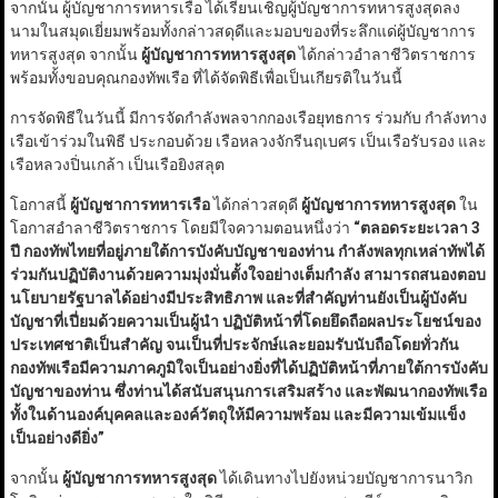
จากนั้น ผู้บัญชาการทหารเรือ ได้เรียนเชิญผู้บัญชาการทหารสูงสุดลง
นามในสมุดเยี่ยมพร้อมทั้งกล่าวสดุดีและมอบของที่ระลึกแด่ผู้บัญชาการ
ทหารสูงสุด จากนั้น
ผู้บัญชาการทหารสูงสุด
ได้กล่าวอำลาชีวิตราชการ
พร้อมทั้งขอบคุณกองทัพเรือ ที่ได้จัดพิธีเพื่อเป็นเกียรติในวันนี้
การจัดพิธีในวันนี้ มีการจัดกำลังพลจากกองเรือยุทธการ ร่วมกับ กำลังทาง
เรือเข้าร่วมในพิธี ประกอบด้วย เรือหลวงจักรีนฤเบศร เป็นเรือรับรอง และ
เรือหลวงปิ่นเกล้า เป็นเรือยิงสลุต
โอกาสนี้
ผู้บัญชาการทหารเรือ
ได้กล่าวสดุดี
ผู้บัญชาการทหารสูงสุด
ใน
โอกาสอำลาชีวิตราชการ โดยมีใจความตอนหนึ่งว่า
“
ตลอดระยะเวลา 3
ปี กองทัพไทยที่อยู่ภายใต้การบังคับบัญชาของท่าน กำลังพลทุกเหล่าทัพได้
ร่วมกันปฏิบัติงานด้วยความมุ่งมั่นตั้งใจอย่างเต็มกำลัง สามารถสนองตอบ
นโยบายรัฐบาลได้อย่างมีประสิทธิภาพ และที่สำคัญท่านยังเป็นผู้บังคับ
บัญชาที่เปี่ยมด้วยความเป็นผู้นำ ปฏิบัติหน้าที่โดยยึดถือผลประโยชน์ของ
ประเทศชาติเป็นสำคัญ จนเป็นที่ประจักษ์และยอมรับนับถือโดยทั่วกัน
กองทัพเรือมีความภาคภูมิใจเป็นอย่างยิ่งที่ได้ปฏิบัติหน้าที่ภายใต้การบังคับ
บัญชาของท่าน ซึ่งท่านได้สนับสนุนการเสริมสร้าง และพัฒนากองทัพเรือ
ทั้งในด้านองค์บุคคลและองค์วัตถุให้มีความพร้อม และมีความเข้มแข็ง
เป็นอย่างดียิ่ง
”
จากนั้น
ผู้บัญชาการทหารสูงสุด
ได้เดินทางไปยังหน่วยบัญชาการนาวิก