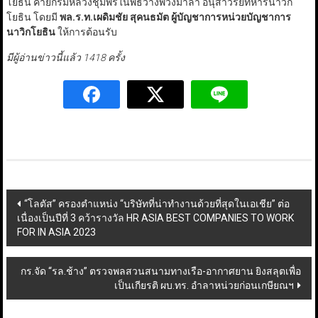
โยธิน ค่ายกรมหลวงชุมพรในพิธีวางพวงมาลา อนุสาวรีย์ทหารนาวิก
โยธิน โดยมี
พล.ร.ท.เผดิมชัย สุคนธมัต ผู้บัญชาการหน่วยบัญชาการ
นาวิกโยธิน
ให้การต้อนรับ
มีผู้อ่านข่าวนี้แล้ว 1418 ครั้ง
Post
“โลตัส” ครองตำแหน่ง “บริษัทที่น่าทำงานด้วยที่สุดในเอเชีย” ต่อ
เนื่องเป็นปีที่ 3 คว้ารางวัล HR ASIA BEST COMPANIES TO WORK
navigation
FOR IN ASIA 2023
กร.จัด “รล.ช้าง” ตรวจพลสวนสนามทางเรือ-อากาศยาน ยิงสลุตเพื่อ
เป็นเกียรติ ผบ.ทร. อำลาหน่วยก่อนเกษียณฯ