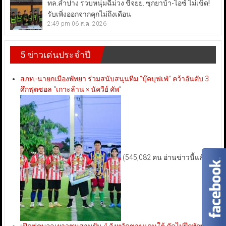
ทล.ลำปาง รวบหนุ่มฉี่ม่วง ขี่จยย. ซุกยาบ้า-ไอซ์ ไม่เข็ด!
รับเพิ่งออกจากคุกไม่ถึงเดือน
2:49 pm
06 ส.ค. 2026
5 ข่าวเด่นประจำปี
สภท.-นายกเมืองพัทยา ร่วมสนับสนุนทีม “บุ๊คบุฟเฟ่” คว้าอันดับ 3
ศึกฟุตซอล “เกาะล้าน × นัควีย์ คัพ”
(545,082 คน อ่านข่าวนี้แล้ว)