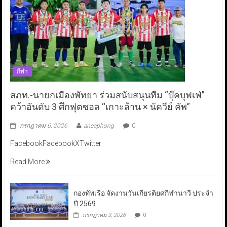
กีฬา
สภท.-นายกเมืองพัทยา ร่วมสนับสนุนทีม “บุ๊คบุฟเฟ่”
คว้าอันดับ 3 ศึกฟุตซอล “เกาะล้าน × นัควีย์ คัพ”
กรกฎาคม 6, 2026
aneaphong
0
FacebookFacebookXTwitter
Read More
กองทัพเรือ จัดงานวันเกียรติยศกีฬานาวี ประจำ
ปี 2569
กรกฎาคม 3, 2026
0