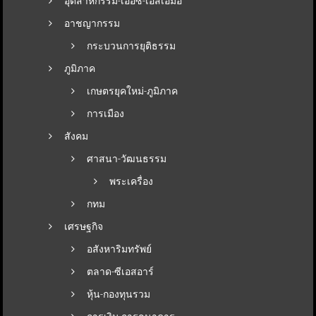
อุตสาหกรรม-เออีซี-เอสเอมอี
อาชญากรรม
กระบวนการยุติธรรม
ภูมิภาค
เกษตรยุคใหม่-ภูมิภาค
การเมือง
สังคม
ศาสนา-วัฒนธรรม
พระเครื่อง
กทม
เศรษฐกิจ
อสังหาริมทรัพย์
ตลาด-ซีเอสอาร์
หุ้น-กองทุนรวม