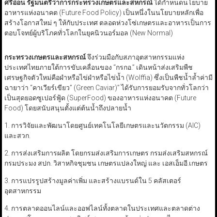
ศรีอ่อน รัฐมนตรีว่าการกระทรวงเกษตรและสหกรณ์
ได้กำหนดนโยบาย
อาหารแห่งอนาคต (Future Food Policy) เป็นหนึ่งในนโยบายหลักเพื่อ
สร้างโอกาสใหม่ ๆ ให้กับประเทศ ตลอดห่วงโซ่เกษตรและอาหารเป็นการ
ตอบโจทย์ผู้บริโภคทั่วโลกในยุคนิวนอร์มอล (New Normal)
กระทรวงเกษตรและสหกรณ์
จึงร่วมมือกับสภาอุตสาหกรรมแห่ง
ประเทศไทยภายใต้การขับเคลื่อนของ “กรกอ.” เดินหน้าส่งเสริมพืช
เศรษฐกิจตัวใหม่คือผำหรือไข่ผำหรือไข่น้ำ (Wolffia) ซึ่งเป็นพืชน้ำล้ำค่ามี
ฉายาว่า “คาเวียร์เขียว” (Green Caviar)” ได้รับการยอมรับจากทั่วโลกว่า
เป็นสุดยอดซูเปอร์ฟู้ด (SuperFood) ของอาหารแห่งอนาคต (Future
Food) โดยสนับสนุนตั้งแต่ต้นน้ำถึงปลายน้ำ
1. การวิจัยและพัฒนาโดยศูนย์เทคโนโลยีเกษตรและนวัตกรรม (AIC)
และสวก.
2. การส่งเสริมการผลิต โดยกรมส่งเสริมการเกษตร กรมส่งเสริมสหกรณ์
กรมประมง สปก. วิสาหกิจชุมชน เกษตรแปลงใหญ่ และ เอสเอ็มอี.เกษตร
3. การแปรรูปสร้างมูลค่าเพิ่ม และสร้างแบรนด์ใน 5 คลัสเตอร์
อุตสาหกรรม
4. การตลาดออนไลน์และออฟไลน์ทั้งตลาดในประเทศและตลาดต่าง