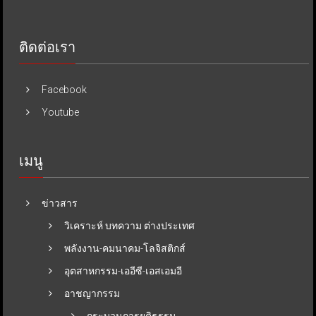
ติดต่อเรา
Facebook
Youtube
เมนู
ข่าวสาร
วิเคราะห์ บทความ ต่างประเทศ
พลังงาน-คมนาคม-โลจิสติกส์
อุตสาหกรรม-เออีซี-เอสเอมอี
อาชญากรรม
กระบวนการยุติธรรม