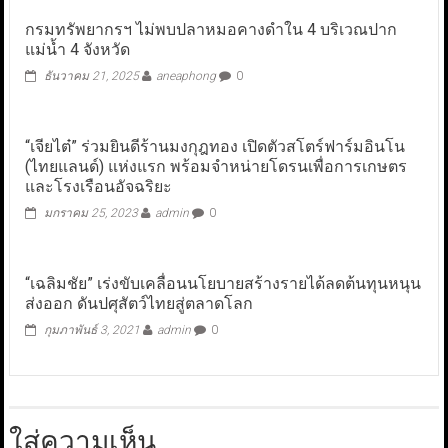
กรมทรัพยากรฯ ไม่พบปลาหมอคางดำใน 4 บริเวณปาก
แม่น้ำ 4 จังหวัด
ธันวาคม 21, 2025
aneaphong
0
“เจียไต๋” ร่วมยินดีร้านมงกุฎทอง เปิดตัวสโตร์ฟาร์มอินโน
(ไทยแลนด์) แห่งแรก พร้อมจำหน่ายโดรนเพื่อการเกษตร
และโรงเรือนอัจฉริยะ
มกราคม 25, 2023
admin
0
“เฉลิมชัย” เร่งขับเคลื่อนนโยบายสร้างรายได้ลดต้นทุนหนุน
ส่งออก ดันปศุสัตว์ไทยสู่ตลาดโลก
กุมภาพันธ์ 3, 2021
admin
0
ใส่ความเห็น