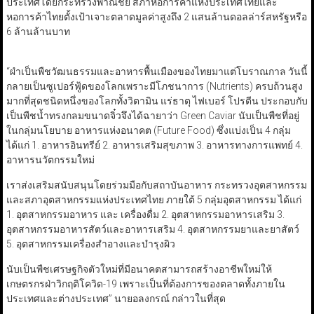
ประเทศโดยกระทรวงพาณิชย์ สภาหอการค้าแห่งประเทศไทยและ
หอการค้าไทยตั้งเป้าเจาะตลาดมูลค่าสูงถึง 2 แสนล้านดอลล่าร์สหรัฐหรือ
6 ล้านล้านบาท
“ผำเป็นพืชวัฒนธรรมและอาหารพื้นเมืองของไทยมาแต่โบราณกาล วันนี้
กลายเป็นซูเปอร์ฟู้ดของโลกเพราะมีโภชนาการ (Nutrients) ครบถ้วนสูง
มากที่สุดชนิดหนึ่งของโลกทั้งวิตามิน แร่ธาตุ ไฟเบอร์ โปรตีน ประกอบกับ
เป็นพืชน้ำทรงกลมขนาดจิ๋วจึงได้ฉายาว่า Green Caviar นับเป็นพืชที่อยู่
ในกลุ่มนโยบาย อาหารแห่งอนาคต (Future Food) ซึ่งแบ่งเป็น 4 กลุ่ม
ได้แก่ 1. อาหารอินทรีย์ 2. อาหารเสริมสุขภาพ 3. อาหารทางการแพทย์ 4.
อาหารนวัตกรรมใหม่
เราส่งเสริมสนับสนุนโดยร่วมมือกับสถาบันอาหาร กระทรวงอุตสาหกรรม
และสภาอุตสาหกรรมแห่งประเทศไทย ภายใต้ 5 กลุ่มอุตสาหกรรม ได้แก่
1. อุตสาหกรรมอาหาร และ เครื่องดื่ม 2. อุตสาหกรรมอาหารเสริม 3.
อุตสาหกรรมอาหารสัตว์และอาหารเสริม 4. อุตสาหกรรมยาและยาสัตว์
5. อุตสาหกรรมเครื่องสำอางและบำรุงผิว
นับเป็นพืชเศรษฐกิจตัวใหม่ที่มีอนาคตสามารถสร้างอาชีพใหม่ให้
เกษตรกรฝ่าวิกฤติโควิด-19 เพราะเป็นที่ต้องการของตลาดทั้งภายใน
ประเทศและต่างประเทศ” นายอลงกรณ์ กล่าวในที่สุด