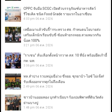
CPPC จับมือ SCGC เปิดตัวบรรจุภัณฑ์อาหารสัตว์
รีไซเคิล ชนิด Food Grade รายแรกในอาเซียน
4:03 pm
06 ส.ค. 2026
เหยื่อเมาแล้วขับจี้ ! กระทรวง ศธ. กำหนดนโยบายส่ง
เสริมเด็กนักเรียนขับขี่-ซ้อนท้ายรถจยย.สวมหมวกกัน
น็อค 100%
3:21 pm
06 ส.ค. 2026
“ราเชน” ลั่นเลือกตั้งหน้ากวาด สส. 10 ที่นั่ง พร้อมยึดเก้าอี้
กห.-มท.
3:06 pm
06 ส.ค. 2026
ทล.ลำปาง รวบหนุ่มฉี่ม่วง ขี่จยย. ซุกยาบ้า-ไอซ์ ไม่เข็ด!
รับเพิ่งออกจากคุกไม่ถึงเดือน
2:49 pm
06 ส.ค. 2026
ชาวบ้านออมทอง บุกทำเนียบฯ ร้องปมพิพาทที่ดินวัดดัง
ย่านบางปู
1:48 pm
06 ส.ค. 2026