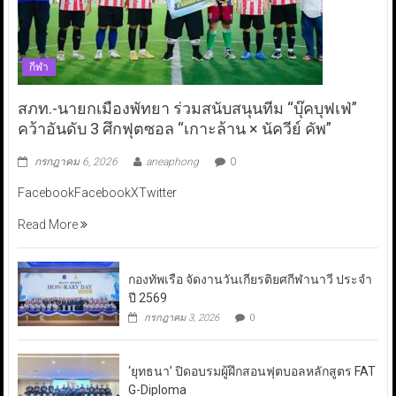
กีฬา
สภท.-นายกเมืองพัทยา ร่วมสนับสนุนทีม “บุ๊คบุฟเฟ่”
คว้าอันดับ 3 ศึกฟุตซอล “เกาะล้าน × นัควีย์ คัพ”
กรกฎาคม 6, 2026
aneaphong
0
FacebookFacebookXTwitter
Read More
กองทัพเรือ จัดงานวันเกียรติยศกีฬานาวี ประจำ
ปี 2569
กรกฎาคม 3, 2026
0
‘ยุทธนา’ ปิดอบรมผู้ฝึกสอนฟุตบอลหลักสูตร FAT
G-Diploma