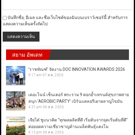
บันทึกชื่อ, อีเมล และชื่อเว็บไซต์ของฉันบนเบราว์เซอร์นี้ สำหรับการ
แสดงความเห็นครั้งถัดไป
สยาม อัพเดท
‘ราชทัณฑ์’ จัดงาน DOC INNOVATION AWARDS 2026
9:17 am
07 ส.ค. 2026
เดอะไนน์ เซ็นเตอร์ พระราม 9 ตอกย้ำเทรนด์สุขภาพสาย
สนุก ‘AEROBIC PARTY’ เบิร์นแคลอรีเผาผลาญไขมัน
4:31 pm
06 ส.ค. 2026
เจียไต๋ ชูแนวคิด “ทุกผลผลิตที่ดี เริ่มต้นจากจุดเริ่มต้นที่ดี”
ต่อยอดความเชี่ยวชาญด้านเมล็ดพันธุ์แตงโม
4:13 pm
06 ส.ค. 2026