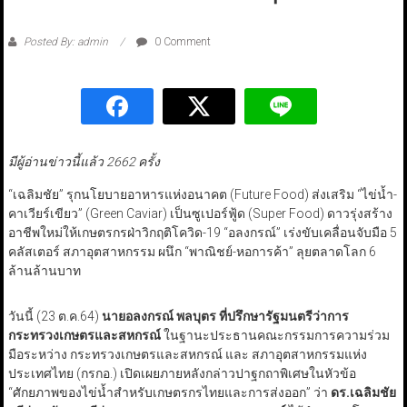
Posted By: admin
0 Comment
มีผู้อ่านข่าวนี้แล้ว 2662 ครั้ง
“เฉลิมชัย” รุกนโยบายอาหารแห่งอนาคต (Future Food) ส่งเสริม “ไข่น้ำ-
คาเวียร์เขียว” (Green Caviar) เป็นซูเปอร์ฟู้ด (Super Food) ดาวรุ่งสร้าง
อาชีพใหม่ให้เกษตรกรฝ่าวิกฤติโควิด-19 “อลงกรณ์” เร่งขับเคลื่อนจับมือ 5
คลัสเตอร์ สภาอุตสาหกรรม ผนึก “พาณิชย์-หอการค้า” ลุยตลาดโลก 6
ล้านล้านบาท
วันนี้ (23 ต.ค.64)
นายอลงกรณ์ พลบุตร ที่ปรึกษารัฐมนตรีว่าการ
กระทรวงเกษตรและสหกรณ์
ในฐานะประธานคณะกรรมการความร่วม
มือระหว่าง กระทรวงเกษตรและสหกรณ์ และ สภาอุตสาหกรรมแห่ง
ประเทศไทย (กรกอ.) เปิดเผยภายหลังกล่าวปาฐกถาพิเศษในหัวข้อ
“ศักยภาพของไข่น้ำสำหรับเกษตรกรไทยและการส่งออก” ว่า
ดร.เฉลิมชัย