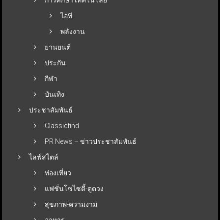
ไอที
พลังงาน
ยานยนต์
ประกัน
กีฬา
บันเทิง
ประชาสัมพันธ์
Classicfind
PR News – ข่าวประชาสัมพันธ์
ไลฟ์สไตล์
ท่องเที่ยว
แฟชั่นโซไซตี้-ดูดวง
สุขภาพ-ความงาม
อาหาร