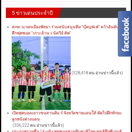
5 ข่าวเด่นประจำปี
สภท.-นายกเมืองพัทยา ร่วมสนับสนุนทีม “บุ๊คบุฟเฟ่” คว้าอันดับ 3
ศึกฟุตซอล “เกาะล้าน × นัควีย์ คัพ”
(528,418 คน อ่านข่าวนี้แล้ว)
เปิดฟุตบอลเยาวชนสานฝัน 4 จังหวัดชายแดนใต้ คัดไปฝึกทักษะ
ลูกหนังต่างแดน
(336,222 คน อ่านข่าวนี้แล้ว)
ประกาศรายชื่อ 14 แข้ง ฟุตซอลชายทีมชาติไทย ชุดสู้ศึกซีเกมส์