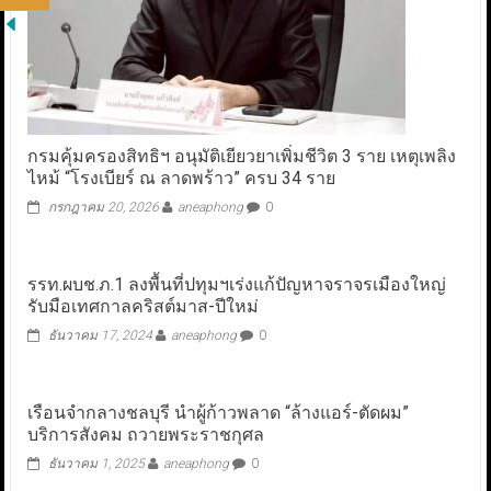
กรมคุ้มครองสิทธิฯ อนุมัติเยียวยาเพิ่มชีวิต 3 ราย เหตุเพลิง
ไหม้ “โรงเบียร์ ณ ลาดพร้าว” ครบ 34 ราย
กรกฎาคม 20, 2026
aneaphong
0
รรท.ผบช.ภ.1 ลงพื้นที่ปทุมฯเร่งแก้ปัญหาจราจรเมืองใหญ่
รับมือเทศกาลคริสต์มาส-ปีใหม่
ธันวาคม 17, 2024
aneaphong
0
เรือนจำกลางชลบุรี นำผู้ก้าวพลาด “ล้างแอร์-ตัดผม”
บริการสังคม ถวายพระราชกุศล
ธันวาคม 1, 2025
aneaphong
0