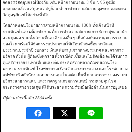
จัดสรรวัสดุอุปกรณ์ป้องกัน เช่น หน้ากากอนามัย 3 ชั้น N 95 ถุงมือ
แอลกอฮอล์เจล สบู่เหลว สบู่ก้อน น้ำยาทำความสะอาด ถุงขยะ ตลอดจน
วัสดุครุภัณฑ์ให้อย่างทั่วถึง
โดยกำหนดนโยบายการสวมหน้ากากอนามัย 100% ทั้งเจ้าหน้าที่
ราชทัณฑ์ และผู้ต้องขัง รวมทั้งการทำความสะอาด การรักษาสุขอนามัย
ส่วนบุคคล รวมทั้งสถานที่และสิ่งของอื่น ๆ เพื่อป้องกันควบคุมการระบาด
ของโรค พร้อมได้จัดสรรงบประมาณให้เรือนจำจัดซื้อจากเงินงบ
ประมาณประจำปี งบกลาง เงินสนับสนุนจากต่างประเทศ และจากการ
บริจาค ดังนั้น ผู้ต้องขังทุกราย ทั้งกรณีติดเชื้อและไม่ติดเชื้อ จะได้รับการ
ดูแลรักษาอย่างเท่าเทียมและเต็มประสิทธิภาพจากทัณฑสถานโรง
พยาบาลราชทัณฑ์ โรงพยาบาลเรือนจำกลางบางขวาง และโรงพยาบาล
แม่ข่ายหรือสำนักงานสาธารณสุขในแต่ละพื้นที่ ตามแนวทางของระบบ
บริการสาธารณสุข และมาตรฐานกรมการแพทย์ กรมควบคุมโรค
กระทรวงสาธารณสุข ที่ได้ประสานความร่วมมือเพื่อดำเนินการอยู่เสมอ
มีผู้อ่านข่าวนี้แล้ว 2864 ครั้ง