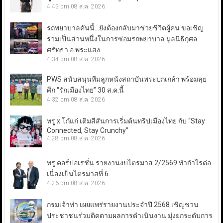
4:43 pm
08 ส.ค. 2026
รถพยาบาลคันนี้…ยังต้องกลับมาช่วยชีวิตผู้คน ขอเชิญ
ร่วมเป็นส่วนหนึ่งในการซ่อมรถพยาบาล มูลนิธิกุศล
ศรัทธา อ.พระแสง
4:34 pm
08 ส.ค. 2026
PWS สนับสนุนทีมลูกหนังสถาบันพระปกเกล้า พร้อมลุย
ศึก “รักเมืองไทย” 30 ส.ค.นี้
4:32 pm
08 ส.ค. 2026
ทรู x โก๋แก่ เติมสีสันการเริ่มต้นทริปเมืองไทย กับ “Stay
Connected, Stay Crunchy”
4:28 pm
08 ส.ค. 2026
ทรู คอร์ปอเรชั่น รายงานงบไตรมาส 2/2569 ทำกำไรต่อ
เนื่องเป็นไตรมาสที่ 6
4:26 pm
08 ส.ค. 2026
กรมเจ้าท่า เผยแพร่รายงานประจำปี 2568 เชิญชวน
ประชาชนร่วมติดตามผลการดำเนินงาน มุ่งยกระดับการ