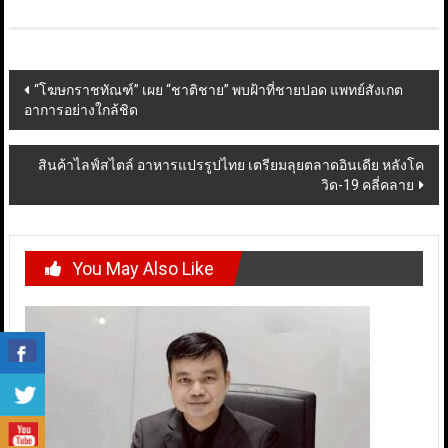
Post
“โฆษกราชทัณฑ์” เผย “ชาติชาย” พบฝ้าที่ชายปอด แพทย์สังเกต
อาการอย่างใกล้ชิด
navigation
สินค้าไลฟ์สไตล์ อาหารแปรรูปไทย เตรียมลุยตลาดอินเดีย หลังโค
วิด-19 คลี่คลาย
You May Also Like