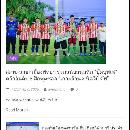
กีฬา
สภท.-นายกเมืองพัทยา ร่วมสนับสนุนทีม “บุ๊คบุฟเฟ่”
คว้าอันดับ 3 ศึกฟุตซอล “เกาะล้าน × นัควีย์ คัพ”
กรกฎาคม 6, 2026
aneaphong
0
FacebookFacebookXTwitter
Read More
กองทัพเรือ จัดงานวันเกียรติยศกีฬานาวี ประจำ