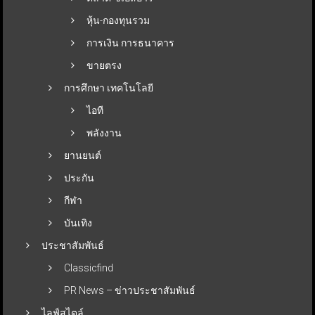
หุ้น-กองทุนรวม
การเงิน การธนาคาร
ขายตรง
การศึกษา เทคโนโลยี
ไอที
พลังงาน
ยานยนต์
ประกัน
กีฬา
บันเทิง
ประชาสัมพันธ์
Classicfind
PR News – ข่าวประชาสัมพันธ์
ไลฟ์สไตล์