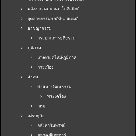
พลังงาน-คมนาคม-โลจิสติกส์
อุตสาหกรรม-เออีซี-เอสเอมอี
อาชญากรรม
กระบวนการยุติธรรม
ภูมิภาค
เกษตรยุคใหม่-ภูมิภาค
การเมือง
สังคม
ศาสนา-วัฒนธรรม
พระเครื่อง
กทม
เศรษฐกิจ
อสังหาริมทรัพย์
ตลาด-ซีเอสอาร์