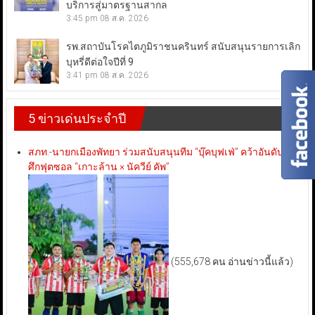
บริการสู่มาตรฐานสากล
3:45 pm
08 ส.ค. 2026
รพ.สถาบันโรคไตภูมิราชนครินทร์ สนับสนุนรายการเลิก
บุหรี่ดีต่อใจปีที่ 9
3:41 pm
08 ส.ค. 2026
5 ข่าวเด่นประจำปี
สภท.-นายกเมืองพัทยา ร่วมสนับสนุนทีม “บุ๊คบุฟเฟ่” คว้าอันดับ 3
ศึกฟุตซอล “เกาะล้าน × นัควีย์ คัพ”
(555,678 คน อ่านข่าวนี้แล้ว)