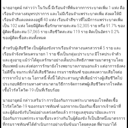
นายอายุตม์ กล่าวว่า ในวันนี้ มีเรือนจำที่พ้นจากการระบาดเพิ่ม 1 แห่ง คือ
เรือนจำกลางสมุทรปราการ และไม่มีเรือนจำแพร่ระบาดเพิ่ม ส่งผลให้มี
เรือนจำสีแดงลดลงอยู่ที่ 40 แห่ง เรือนจำสีขาวที่ไม่มีการแพร่ระบาดเพิ่ม
เป็น 102 แห่ง โดยมีผู้ติดเชื้อรักษาหายสะสม 52,305 ราย หรือ 91.7% ของ
ผู้ติดเชื้อสะสม 57,065 ราย เสียชีวิตสะสม 119 ราย คิดเป็นอัตรา 0.2%
ของผู้ติดเชื้อสะสมทั้งหมด
สำหรับผู้เสียชีวิต เป็นผู้ต้องขังจากเรือนจำกลางนครสวรรค์ 5 ราย และ
เรือนจำจังหวัดนครนายก 1 ราย ซึ่งเป็นกลุ่มเปราะบาง มีโรคประจำตัว
และสูงอายุ แม้ว่าได้ดูแลรักษาอย่างเต็มประสิทธิภาพตามมาตรฐานโดย
ทีมแพทย์ และส่งต่อการรักษายังโรงพยาบาลภายนอกแล้ว แต่อาการยังคง
ไม่ดีขึ้น จนกระทั่งได้เสียชีวิตลง กรมราชทัณฑ์ ขอแสดงความเสียใจต่อ
การจากไป มา ณ โอกาสนี้ ทั้งนี้ ได้ประสานญาติเพื่อนำร่างผู้เสียชีวิตไป
ประกอบพิธีกรรมทางศาสนาตามวิธีการจัดการศพผู้เสียชีวิตจากโรคติด
เชื้อไวรัสโควิด-19 เป็นที่เรียบร้อย
นายอายุตม์ กล่าวเสริมว่า การป้องกันการแพร่ระบาดของโรคติดเชื้อ
ไวรัสโควิด-19 ของกรมราชทัณฑ์ นอกจากจะป้องกันเชื้อจากเจ้าหน้าที่
และผู้ต้องขังรับใหม่อย่างเคร่งครัดแล้ว การดูแลสุขอนามัยและการ
ป้องกันการแพร่กระจายเชื้อระหว่างกันในผู้ต้องขัง ก็เป็นอีกหนึ่งมาตรการ
ที่กรมราชทัณฑ์ได้ดำเนินการอย่างเข้มข้นมาโดยตลอด ที่ผ่านมาได้