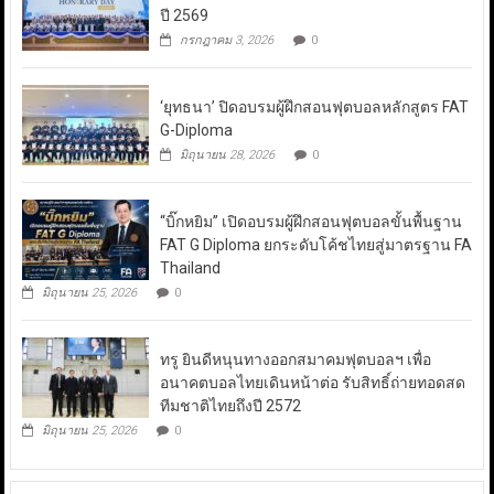
ปี 2569
กรกฎาคม 3, 2026
0
‘ยุทธนา’ ปิดอบรมผู้ฝึกสอนฟุตบอลหลักสูตร FAT
G-Diploma
มิถุนายน 28, 2026
0
“บิ๊กหยิม” เปิดอบรมผู้ฝึกสอนฟุตบอลขั้นพื้นฐาน
FAT G Diploma ยกระดับโค้ชไทยสู่มาตรฐาน FA
Thailand
มิถุนายน 25, 2026
0
ทรู ยินดีหนุนทางออกสมาคมฟุตบอลฯ เพื่อ
อนาคตบอลไทยเดินหน้าต่อ รับสิทธิ์ถ่ายทอดสด
ทีมชาติไทยถึงปี 2572
มิถุนายน 25, 2026
0