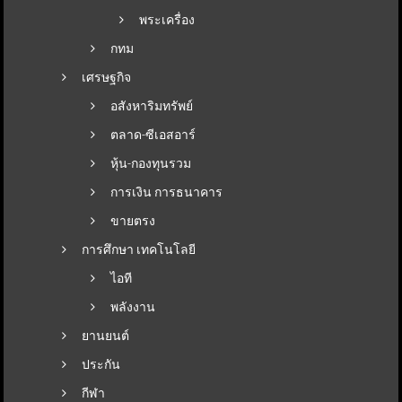
พระเครื่อง
กทม
เศรษฐกิจ
อสังหาริมทรัพย์
ตลาด-ซีเอสอาร์
หุ้น-กองทุนรวม
การเงิน การธนาคาร
ขายตรง
การศึกษา เทคโนโลยี
ไอที
พลังงาน
ยานยนต์
ประกัน
กีฬา