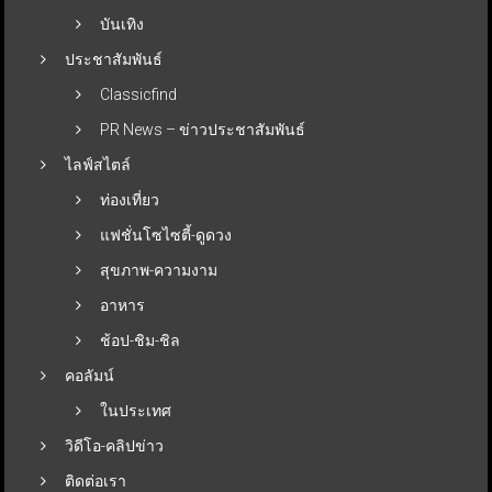
บันเทิง
ประชาสัมพันธ์
Classicfind
PR News – ข่าวประชาสัมพันธ์
ไลฟ์สไตล์
ท่องเที่ยว
แฟชั่นโซไซตี้-ดูดวง
สุขภาพ-ความงาม
อาหาร
ช้อป-ชิม-ชิล
คอลัมน์
ในประเทศ
วิดีโอ-คลิปข่าว
ติดต่อเรา