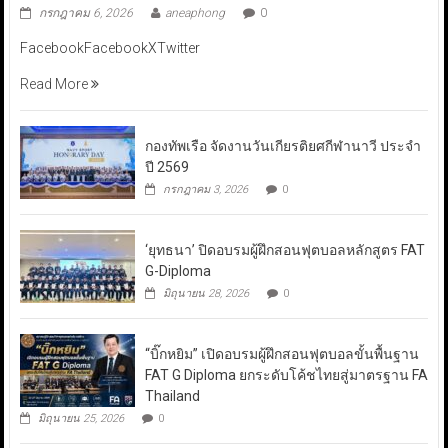
กรกฎาคม 6, 2026
aneaphong
0
FacebookFacebookXTwitter
Read More
กองทัพเรือ จัดงานวันเกียรติยศกีฬานาวี ประจำ
ปี 2569
กรกฎาคม 3, 2026
0
‘ยุทธนา’ ปิดอบรมผู้ฝึกสอนฟุตบอลหลักสูตร FAT
G-Diploma
มิถุนายน 28, 2026
0
“บิ๊กหยิม” เปิดอบรมผู้ฝึกสอนฟุตบอลขั้นพื้นฐาน
FAT G Diploma ยกระดับโค้ชไทยสู่มาตรฐาน FA
Thailand
มิถุนายน 25, 2026
0