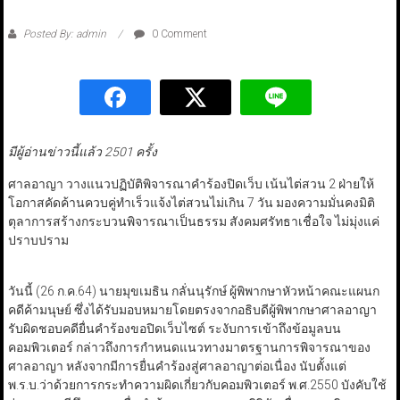
Posted By: admin
0 Comment
มีผู้อ่านข่าวนี้แล้ว 2501 ครั้ง
ศาลอาญา วางแนวปฏิบัติพิจารณาคำร้องปิดเว็บ เน้นไต่สวน 2 ฝ่ายให้
โอกาสคัดค้านควบคู่ทำเร็วแจ้งไต่สวนไม่เกิน 7 วัน มองความมั่นคงมิติ
ตุลาการสร้างกระบวนพิจารณาเป็นธรรม สังคมศรัทธาเชื่อใจ ไม่มุ่งแค่
ปราบปราม
วันนี้ (26 ก.ค.64) นายมุขเมธิน กลั่นนุรักษ์ ผู้พิพากษาหัวหน้าคณะแผนก
คดีค้ามนุษย์ ซึ่งได้รับมอบหมายโดยตรงจากอธิบดีผู้พิพากษาศาลอาญา
รับผิดชอบคดียื่นคำร้องขอปิดเว็บไซต์ ระงับการเข้าถึงข้อมูลบน
คอมพิวเตอร์ กล่าวถึงการกำหนดแนวทางมาตรฐานการพิจารณาของ
ศาลอาญา หลังจากมีการยื่นคำร้องสู่ศาลอาญาต่อเนื่อง นับตั้งแต่
พ.ร.บ.ว่าด้วยการกระทำความผิดเกี่ยวกับคอมพิวเตอร์ พ.ศ.2550 บังคับใช้