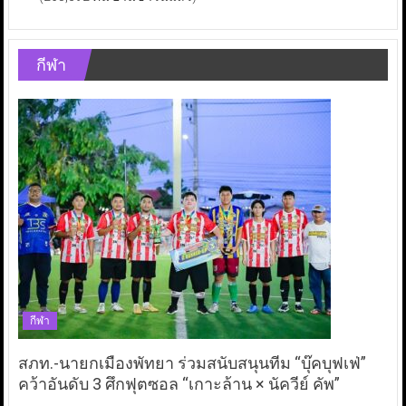
กีฬา
กีฬา
สภท.-นายกเมืองพัทยา ร่วมสนับสนุนทีม “บุ๊คบุฟเฟ่”
คว้าอันดับ 3 ศึกฟุตซอล “เกาะล้าน × นัควีย์ คัพ”