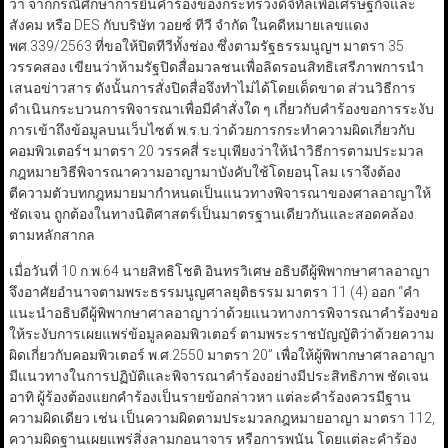
ว่า จากกรณีศึกษาการยื่นคำร้องของกระทรวงดิจิทัลเพื่อเศรษฐกิจและ
สังคม หรือ DES กับบริษัท วอยซ์ ทีวี จำกัด ในคดีหมายเลขแดง
พศ.339/2563 ที่ขอให้ปิดทีวีทั้งช่อง ซึ่งตามรัฐธรรมนูญฯ มาตรา 35
วรรคสอง เขียนว่าห้ามรัฐปิดสื่อมวลชนเพื่อลิดรอนสิทธิเสรีภาพการนำ
เสนอข่าวสาร ดังนั้นการสั่งปิดสื่อจึงทำไม่ได้โดยเด็ดขาด ส่วนวิธีการ
ดำเนินกระบวนการพิจารณาเพื่อมีคำสั่งใด ๆ เกี่ยวกับคำร้องขอการระงับ
การเข้าถึงข้อมูลบนเว็บไซต์ พ.ร.บ.ว่าด้วยการกระทำความผิดเกี่ยวกับ
คอมพิวเตอร์ฯ มาตรา 20 วรรคสี่ ระบุเพียงว่าให้นำวิธีการตามประมวล
กฎหมายวิธีพิจารณาความอาญามาบังคับใช้โดยอนุโลม เราจึงต้อง
ตีความตัวบทกฎหมายมากำหนดเป็นแนวทางพิจารณาของศาลอาญาให้
ชัดเจน ถูกต้องในทางนิติศาสตร์เป็นมาตรฐานเดียวกันและสอดคล้อง
ตามหลักสากล
เมื่อวันที่ 10 ก.พ.64 นายสิทธิโชติ อินทรวิเศษ อธิบดีผู้พิพากษาศาลอาญา
จึงอาศัยอำนาจตามพระธรรมนูญศาลยุติธรรม มาตรา 11 (4) ออก “คำ
แนะนำอธิบดีผู้พิพากษาศาลอาญาว่าด้วยแนวทางการพิจารณาคำร้องขอ
ให้ระงับการเผยแพร่ข้อมูลคอมพิวเตอร์ ตามพระราชบัญญัติว่าด้วยความ
ผิดเกี่ยวกับคอมพิวเตอร์ พ.ศ.2550 มาตรา 20” เพื่อให้ผู้พิพากษาศาลอาญา
มีแนวทางในการปฏิบัติและพิจารณาคำร้องอย่างมีประสิทธิภาพ ชัดเจน
อาทิ ผู้ร้องต้องแยกคำร้องเป็นรายข้อกล่าวหา แต่ละคำร้องควรมีฐาน
ความผิดเดียว เช่น เป็นความผิดตามประมวลกฎหมายอาญา มาตรา 112,
ความผิดฐานเผยแพร่สิ่งลามกอนาจาร หรือการพนัน โดยแต่ละคำร้อง