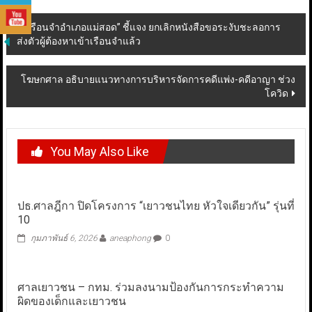
Post
“เรือนจำอำเภอแม่สอด” ชี้แจง ยกเลิกหนังสือขอระงับชะลอการ
ส่งตัวผู้ต้องหาเข้าเรือนจำแล้ว
navigation
โฆษกศาล อธิบายแนวทางการบริหารจัดการคดีแพ่ง-คดีอาญา ช่วง
โควิด
You May Also Like
ปธ.ศาลฎีกา ปิดโครงการ “เยาวชนไทย หัวใจเดียวกัน” รุ่นที่
10
กุมภาพันธ์ 6, 2026
aneaphong
0
ศาลเยาวชน – กทม. ร่วมลงนามป้องกันการกระทำความ
ผิดของเด็กและเยาวชน