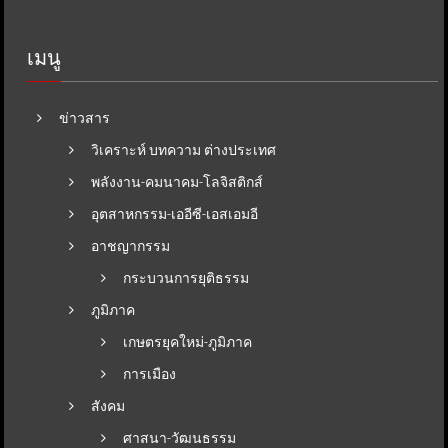
เมนู
ข่าวสาร
วิเคราะห์ บทความ ต่างประเทศ
พลังงาน-คมนาคม-โลจิสติกส์
อุตสาหกรรม-เออีซี-เอสเอมอี
อาชญากรรม
กระบวนการยุติธรรม
ภูมิภาค
เกษตรยุคใหม่-ภูมิภาค
การเมือง
สังคม
ศาสนา-วัฒนธรรม