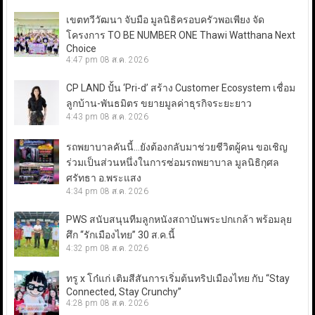
เขตทวีวัฒนา จับมือ มูลนิธิครอบครัวพอเพียง จัด
โครงการ TO BE NUMBER ONE Thawi Watthana Next
Choice
4:47 pm
08 ส.ค. 2026
CP LAND ปั้น ‘Pri-d’ สร้าง Customer Ecosystem เชื่อม
ลูกบ้าน-พันธมิตร ขยายมูลค่าธุรกิจระยะยาว
4:43 pm
08 ส.ค. 2026
รถพยาบาลคันนี้…ยังต้องกลับมาช่วยชีวิตผู้คน ขอเชิญ
ร่วมเป็นส่วนหนึ่งในการซ่อมรถพยาบาล มูลนิธิกุศล
ศรัทธา อ.พระแสง
4:34 pm
08 ส.ค. 2026
PWS สนับสนุนทีมลูกหนังสถาบันพระปกเกล้า พร้อมลุย
ศึก “รักเมืองไทย” 30 ส.ค.นี้
4:32 pm
08 ส.ค. 2026
ทรู x โก๋แก่ เติมสีสันการเริ่มต้นทริปเมืองไทย กับ “Stay
Connected, Stay Crunchy”
4:28 pm
08 ส.ค. 2026