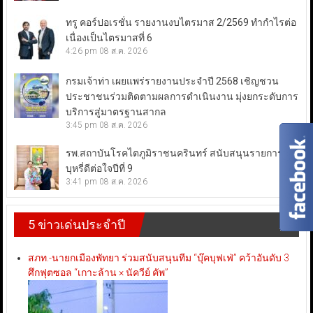
ทรู คอร์ปอเรชั่น รายงานงบไตรมาส 2/2569 ทำกำไรต่อ
เนื่องเป็นไตรมาสที่ 6
4:26 pm
08 ส.ค. 2026
กรมเจ้าท่า เผยแพร่รายงานประจำปี 2568 เชิญชวน
ประชาชนร่วมติดตามผลการดำเนินงาน มุ่งยกระดับการ
บริการสู่มาตรฐานสากล
3:45 pm
08 ส.ค. 2026
รพ.สถาบันโรคไตภูมิราชนครินทร์ สนับสนุนรายการเลิก
บุหรี่ดีต่อใจปีที่ 9
3:41 pm
08 ส.ค. 2026
5 ข่าวเด่นประจำปี
สภท.-นายกเมืองพัทยา ร่วมสนับสนุนทีม “บุ๊คบุฟเฟ่” คว้าอันดับ 3
ศึกฟุตซอล “เกาะล้าน × นัควีย์ คัพ”