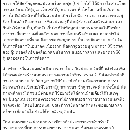
อาจขอให้ปิดข้อมูลคอมพิวเตอร์หลายชุด (URL) ก็ได้, ให้มีการไต่สวนโดย
การส่งสำเนาให้ผู้ดูแลเว็บไซต์ที่ถูกกล่าวหาเพื่อให้โอกาสที่จะคัดค้าน
หากไม่มีคำคัดค้านก็ให้ไต่สวนฝ่ายเดียวโดยพิจารณาจากเอกสารของผู้
ร้องเป็นหลัก คือ ภาระการพิสูจน์จะอยู่ที่ฝ่ายผู้ร้องจะต้องนำหลักฐานมา
ยืนยันให้ศาลเห็น, สำหรับเว็บไซต์ให้ข้อมูลข่าวสาร ศาลจะไม่ปิดช่อง
ทางการสื่อสารของสื่อหรือบุคคล การสั่งลบหรือห้ามเผยแพร่จะทำได้
เฉพาะข้อความที่ศาลเห็นว่าขัดต่อกฎหมายเป็นรายข้อความและไม่ปิด
กั้นการสื่อสารในอนาคต เนื่องจากเนื้อหารัฐธรรมนูญ มาตรา 35 วรรค
สอง คุ้มครองสิทธิของสื่อมวลชนในการเสนอข่าวสาร และมาตรา 36
คุ้มครองสิทธิในการสื่อสาร
สำหรับการไต่สวนจะดำเนินการภายใน 7 วัน นับจากวันที่ยื่นคำร้อง เพื่อ
ให้สอดคล้องสร้างสมดุลระหว่างความเร็วที่กระทรวง DES ต้องทำหน้าที่
การปราบปรามเว็บผิดกฎหมายให้มีประสิทธิภาพ กับความเป็นธรรม
พิจารณาโดยเปิดเผยให้โอกาสผู้ถูกกล่าวหาเข้าสู่การคัดค้าน ทั้งนี้แม้เน้น
ตามหลักการไต่สวน 2 ฝ่าย แต่มีข้อยกเว้นไต่สวนฝ่ายเดียวได้ในเหตุ
จำเป็นฉุกเฉินเร่งด่วน ตัวอย่างกรณีมีการเสนอข่าวว่าธนาคารแห่งหนึ่ง
กำลังจะล้ม ให้รีบไปถอนเงิน ขณะที่การยื่นคำคัดค้านจะขอขยายเวลา
หรือขอเลื่อนวันไต่สวนได้หากมีเหตุจำเป็น
“ในมุมมองขององค์กรศาลเราเชื่อว่าถ้าประชาชนทุกฝ่ายรู้ว่ามี
กระบวนการที่เป็นธรรมต่อเขา ประชาชนจะเชื่อฟังและศรัทธาใน