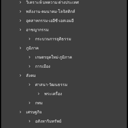
วิเคราะห์ บทความ ต่างประเทศ
พลังงาน-คมนาคม-โลจิสติกส์
อุตสาหกรรม-เออีซี-เอสเอมอี
อาชญากรรม
กระบวนการยุติธรรม
ภูมิภาค
เกษตรยุคใหม่-ภูมิภาค
การเมือง
สังคม
ศาสนา-วัฒนธรรม
พระเครื่อง
กทม
เศรษฐกิจ
อสังหาริมทรัพย์