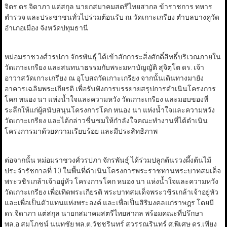
จิตร ดร.จิดาภา แต่สกุล นายกสมาคมสตรีไทยสากล ข้าราชการ ทหาร
ตำรวจ และประชาชนทั่วไปร่วมต้อนรับ ณ วัดเกาะเกรียง ตำบลบางคูวัด
อำเภอเมือง จังหวัดปทุมธานี
หม่อมราชวงศ์วรปภา จักรพันธุ์ ได้เข้าสักการะสิ่งศักดิ์สิทธิ์บริเวณภายใน
วัดเกาะเกรียง และสนทนาธรรมกับพระมหาบัญญัติ สุจิตฺโต ดร. เจ้า
อาวาสวัดเกาะเกรียง ณ อุโบสถวัดเกาะเกรียง จากนั้นเดินทางมายัง
อาคารเฉลิมพระเกียรติ เพื่อรับฟังการบรรยายสรุปการดำเนินโครงการ
โคก หนอง นา แห่งน้ำใจและความหวัง วัดเกาะเกรียง และมอบของที่
ระลึกให้แก่ผู้สนับสนุนโครงการโคก หนอง นา แห่งน้ำใจและความหวัง
วัดเกาะเกรียง และได้กล่าวชื่นชมให้กำลังใจคณะทำงานที่ได้ดำเนิน
โครงการมาด้วยความเรียบร้อย และมีประสิทธิภาพ
ต่อจากนั้น หม่อมราชวงศ์วรปภา จักรพันธุ์ ได้ร่วมปลูกต้นรวงผึ้งต้นไม้
ประจำรัชกาลที่ 10 ในพื้นที่ดำเนินโครงการพระราชทานพระบาทสมเด็จ
พระวชิรเกล้าเจ้าอยู่หัว โครงการโคก หนอง นา แห่งน้ำใจและความหวัง
วัดเกาะเกรียง เพื่อเทิดพระเกียรติ พระบาทสมเด็จพระวชิรเกล้าเจ้าอยู่หัว
และเพื่อเป็นตัวแทนแห่งพระองค์ และเพื่อเป็นสิริมงคลแก่ราษฎร โดยมี
ดร.จิดาภา แต่สกุล นายกสมาคมสตรีไทยสากล พร้อมคณะที่ปรึกษา
พล.อ.สมโภชน์ นนทชัย พล.ต.วัชชรินทร์ สุวรรณรินทร์ ศ.พิเศษ ดร.เพียง