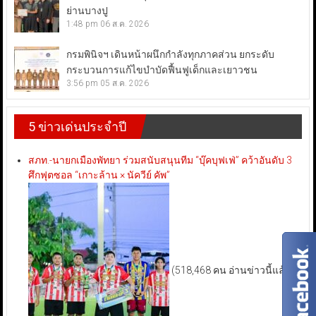
ย่านบางปู
1:48 pm
06 ส.ค. 2026
กรมพินิจฯ เดินหน้าผนึกกำลังทุกภาคส่วน ยกระดับ
กระบวนการแก้ไขบำบัดฟื้นฟูเด็กและเยาวชน
3:56 pm
05 ส.ค. 2026
5 ข่าวเด่นประจำปี
สภท.-นายกเมืองพัทยา ร่วมสนับสนุนทีม “บุ๊คบุฟเฟ่” คว้าอันดับ 3
ศึกฟุตซอล “เกาะล้าน × นัควีย์ คัพ”
(518,468 คน อ่านข่าวนี้แล้ว)