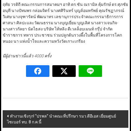
ฤทัย วรดิถี คณะกรรมการสมาคมฯ อาทิ ดร.ซัน ณรามิล คุ้มรักษ์ ดร.ศุภชัย
อนุที นางปัทมพร กล่อมจิตร์ นางศศิรินทร์ บุญล้อมทรัพย์ คุณรัชฏาภรณ์
วิเศษ นางจุฑารัตน์ พัฒนาทร เลขานุการประจำคณะกรรมาธิการการ
ศาสนา ศิลปะและวัฒนธรรม นางบุญเยี่ยม บุญเลิศ นางสาวเจนกิจ-
นางสาวกัลยา นัดไธสง บริษัท ไท้หลิง ดีเวลล็อบเมนท์ กรุ๊ป จำกัด
ข้าราชการ ทหาร ประชาชน ร่วมปลูกต้นรวงผึ้งในพื้นที่โครงการโคก
หนอง นา แห่งน้ำใจและความหวังวัดเกาะเกรียง
มีผู้อ่านข่าวนี้แล้ว 4000 ครั้ง
Post
ทำงานเชิงรุก! “ปรพล” นำคณะที่ปรึกษา รมว.ดีอีเอส เยี่ยมศูนย์
ไซเบอร์ ทบ. 8 ก.ค.นี้
navigation