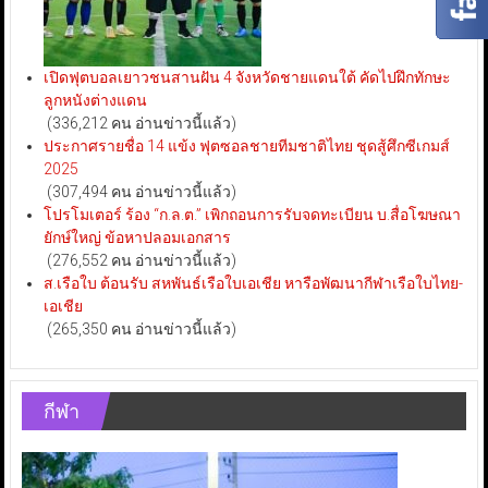
เปิดฟุตบอลเยาวชนสานฝัน 4 จังหวัดชายแดนใต้ คัดไปฝึกทักษะ
ลูกหนังต่างแดน
(336,212 คน อ่านข่าวนี้แล้ว)
ประกาศรายชื่อ 14 แข้ง ฟุตซอลชายทีมชาติไทย ชุดสู้ศึกซีเกมส์
2025
(307,494 คน อ่านข่าวนี้แล้ว)
โปรโมเตอร์ ร้อง “ก.ล.ต.” เพิกถอนการรับจดทะเบียน บ.สื่อโฆษณา
ยักษ์ใหญ่ ข้อหาปลอมเอกสาร
(276,552 คน อ่านข่าวนี้แล้ว)
ส.เรือใบ ต้อนรับ สหพันธ์เรือใบเอเชีย หารือพัฒนากีฬาเรือใบไทย-
เอเชีย
(265,350 คน อ่านข่าวนี้แล้ว)
กีฬา