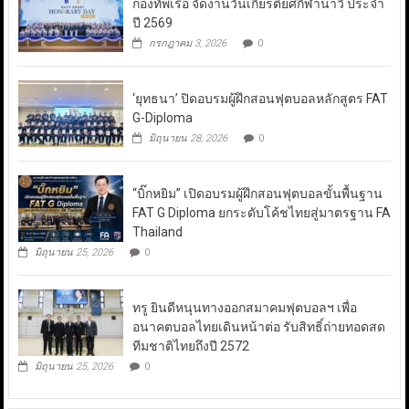
กองทัพเรือ จัดงานวันเกียรติยศกีฬานาวี ประจำ
ปี 2569
กรกฎาคม 3, 2026
0
‘ยุทธนา’ ปิดอบรมผู้ฝึกสอนฟุตบอลหลักสูตร FAT
G-Diploma
มิถุนายน 28, 2026
0
“บิ๊กหยิม” เปิดอบรมผู้ฝึกสอนฟุตบอลขั้นพื้นฐาน
FAT G Diploma ยกระดับโค้ชไทยสู่มาตรฐาน FA
Thailand
มิถุนายน 25, 2026
0
ทรู ยินดีหนุนทางออกสมาคมฟุตบอลฯ เพื่อ
อนาคตบอลไทยเดินหน้าต่อ รับสิทธิ์ถ่ายทอดสด
ทีมชาติไทยถึงปี 2572
มิถุนายน 25, 2026
0