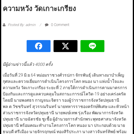
ความหวัง วัดเกาะเกรียง
Posted By: admin
0 Comment
มีผู้อ่านข่าวนี้แล้ว 4000 ครั้ง
เมื่อวันที่ 29 มิ.ย.64 หม่อมราชวงศ์วรปภา จักรพันธุ์ เดินทางมาบำเพ็ญ
กุศลและตรวจเยี่ยมการดำเนินโครงการโคก หนอง นา แห่งน้ำใจและ
ความหวัง วัดเกาะเกรียง ระยะที่ 2 ภายใต้การดำเนินการตามมาตรการ
ป้องกันและการดูแลควบคลุมในสถานะการณ์โควิด-19 อย่างเคร่งครัด
โดยมี นายพงศธร กาญจนะจิตรา รองผู้ว่าราชการจังหวัดปทุมธานี
พล.ต.วัชชรินทร์ สุวรรณรินทร์ นายทหารราชองครักษ์พิเศษ และหัวหน้า
ส่วนราชการจังหวัดปทุมธานี นายพงษ์เทพ รุ่งเรือง พัฒนาการจังหวัด
ปทุมธานี นายฉัตรชัย ชูเชื้อ ผู้อำนวยการสำนักพระพุทธศาสนาจังหวัด
ปทุมธานี พร้อมคณะทำงานโครงการโคก หนอง นา ประกอบด้วย นาย
ธนบดี ศรีเมือง นายจักรฤกษณ์ ทองสิริประภา นางสาวจันทร์ทิพย์ พร้อม