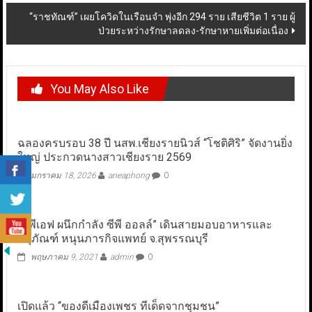
“ราชทัณฑ์” เผยโควิดในเรือนจำ พุ่งอีก 294 ราย เสียชีวิต 1 ราย ผู้
ป่วยระหว่างรักษาลดลง-รักษาหายเพิ่มต่อเนื่อง
You May Also Like
ฉลองครบรอบ 38 ปี นสพ.เชียงรายนิวส์ “โชติศิริ” จัดงานยิ่ง
ใหญ่ ประกวดนางสาวเชียงราย 2569
มกราคม 18, 2026
aneaphong
0
“ซีพีเอฟ ผนึกกำลัง ซีพี ออลล์” เดินสายมอบอาหารและ
ครุภัณฑ์ หนุนภารกิจแพทย์ จ.สุพรรณบุรี
พฤษภาคม 9, 2021
admin
0
เปิดแล้ว “ของดีเมืองเพชร ทีเด็ดจากชุมชน”