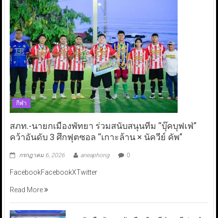
กีฬา
สภท.-นายกเมืองพัทยา ร่วมสนับสนุนทีม “บุ๊คบุฟเฟ่”
คว้าอันดับ 3 ศึกฟุตซอล “เกาะล้าน × นัควีย์ คัพ”
กรกฎาคม 6, 2026
aneaphong
0
FacebookFacebookXTwitter
Read More