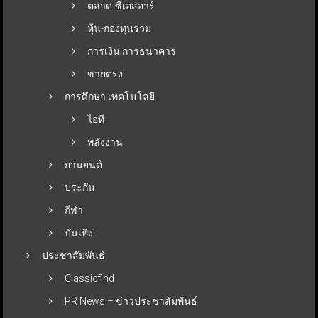
ตลาด-ซีเอสอาร์
หุ้น-กองทุนรวม
การเงิน การธนาคาร
ขายตรง
การศึกษา เทคโนโลยี
ไอที
พลังงาน
ยานยนต์
ประกัน
กีฬา
บันเทิง
ประชาสัมพันธ์
Classicfind
PR News – ข่าวประชาสัมพันธ์