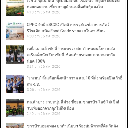
เจียไต๋ ชูแนวคิด “ทุกผลผลิตที่ดี เริ่มต้นจากจุดเริ่มต้นที่ดี”
ต่อยอดความเชี่ยวชาญด้านเมล็ดพันธุ์แตงโม
4:13 pm
06 ส.ค. 2026
CPPC จับมือ SCGC เปิดตัวบรรจุภัณฑ์อาหารสัตว์
รีไซเคิล ชนิด Food Grade รายแรกในอาเซียน
4:03 pm
06 ส.ค. 2026
เหยื่อเมาแล้วขับจี้ ! กระทรวง ศธ. กำหนดนโยบายส่ง
เสริมเด็กนักเรียนขับขี่-ซ้อนท้ายรถจยย.สวมหมวกกัน
น็อค 100%
3:21 pm
06 ส.ค. 2026
“ราเชน” ลั่นเลือกตั้งหน้ากวาด สส. 10 ที่นั่ง พร้อมยึดเก้าอี้
กห.-มท.
3:06 pm
06 ส.ค. 2026
ทล.ลำปาง รวบหนุ่มฉี่ม่วง ขี่จยย. ซุกยาบ้า-ไอซ์ ไม่เข็ด!
รับเพิ่งออกจากคุกไม่ถึงเดือน
2:49 pm
06 ส.ค. 2026
ชาวบ้านออมทอง บุกทำเนียบฯ ร้องปมพิพาทที่ดินวัดดัง