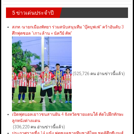
5 ข่าวเด่นประจำปี
สภท.-นายกเมืองพัทยา ร่วมสนับสนุนทีม “บุ๊คบุฟเฟ่” คว้าอันดับ 3
ศึกฟุตซอล “เกาะล้าน × นัควีย์ คัพ”
(525,726 คน อ่านข่าวนี้แล้ว)
เปิดฟุตบอลเยาวชนสานฝัน 4 จังหวัดชายแดนใต้ คัดไปฝึกทักษะ
ลูกหนังต่างแดน
(336,220 คน อ่านข่าวนี้แล้ว)
ประกาศรายชื่อ 14 แข้ง ฟุตซอลชายทีมชาติไทย ชุดสู้ศึกซีเกมส์