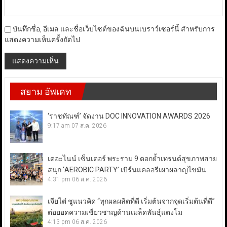
บันทึกชื่อ, อีเมล และชื่อเว็บไซต์ของฉันบนเบราว์เซอร์นี้ สำหรับการ
แสดงความเห็นครั้งถัดไป
สยาม อัพเดท
‘ราชทัณฑ์’ จัดงาน DOC INNOVATION AWARDS 2026
9:17 am
07 ส.ค. 2026
เดอะไนน์ เซ็นเตอร์ พระราม 9 ตอกย้ำเทรนด์สุขภาพสาย
สนุก ‘AEROBIC PARTY’ เบิร์นแคลอรีเผาผลาญไขมัน
4:31 pm
06 ส.ค. 2026
เจียไต๋ ชูแนวคิด “ทุกผลผลิตที่ดี เริ่มต้นจากจุดเริ่มต้นที่ดี”
ต่อยอดความเชี่ยวชาญด้านเมล็ดพันธุ์แตงโม
4:13 pm
06 ส.ค. 2026