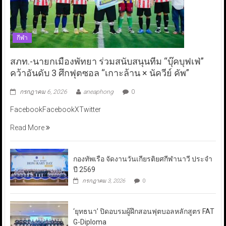
กีฬา
สภท.-นายกเมืองพัทยา ร่วมสนับสนุนทีม “บุ๊คบุฟเฟ่”
คว้าอันดับ 3 ศึกฟุตซอล “เกาะล้าน × นัควีย์ คัพ”
กรกฎาคม 6, 2026
aneaphong
0
FacebookFacebookXTwitter
Read More
กองทัพเรือ จัดงานวันเกียรติยศกีฬานาวี ประจำ
ปี 2569
กรกฎาคม 3, 2026
0
‘ยุทธนา’ ปิดอบรมผู้ฝึกสอนฟุตบอลหลักสูตร FAT
G-Diploma