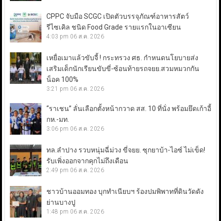
CPPC จับมือ SCGC เปิดตัวบรรจุภัณฑ์อาหารสัตว์
รีไซเคิล ชนิด Food Grade รายแรกในอาเซียน
4:03 pm
06 ส.ค. 2026
เหยื่อเมาแล้วขับจี้ ! กระทรวง ศธ. กำหนดนโยบายส่ง
เสริมเด็กนักเรียนขับขี่-ซ้อนท้ายรถจยย.สวมหมวกกัน
น็อค 100%
3:21 pm
06 ส.ค. 2026
“ราเชน” ลั่นเลือกตั้งหน้ากวาด สส. 10 ที่นั่ง พร้อมยึดเก้าอี้
กห.-มท.
3:06 pm
06 ส.ค. 2026
ทล.ลำปาง รวบหนุ่มฉี่ม่วง ขี่จยย. ซุกยาบ้า-ไอซ์ ไม่เข็ด!
รับเพิ่งออกจากคุกไม่ถึงเดือน
2:49 pm
06 ส.ค. 2026
ชาวบ้านออมทอง บุกทำเนียบฯ ร้องปมพิพาทที่ดินวัดดัง
ย่านบางปู
1:48 pm
06 ส.ค. 2026