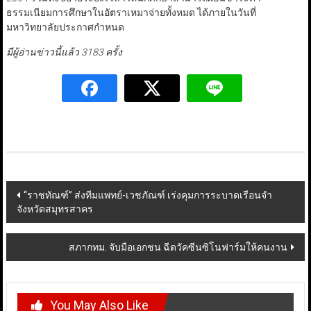
ธรรมเนียมการศึกษาในอัตราเหมาจ่ายทั้งหมด ได้ภายในวันที่
มหาวิทยาลัยประกาศกำหนด
มีผู้อ่านข่าวนี้แล้ว 3183 ครั้ง
Post
“ราชทัณฑ์” ส่งทีมแพทย์-เวชภัณฑ์ เร่งคุมการระบาดเรือนจำ
จังหวัดสมุทรสาคร
navigation
สภากทม. จับมือเอกชน ฉีดวัคซีนซิโนฟาร์มให้คนงาน
You May Also Like