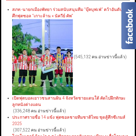
สภท.-นายกเมืองพัทยา ร่วมสนับสนุนทีม “บุ๊คบุฟเฟ่” คว้าอันดับ 3
ศึกฟุตซอล “เกาะล้าน × นัควีย์ คัพ”
(545,132 คน อ่านข่าวนี้แล้ว)
เปิดฟุตบอลเยาวชนสานฝัน 4 จังหวัดชายแดนใต้ คัดไปฝึกทักษะ
ลูกหนังต่างแดน
(336,248 คน อ่านข่าวนี้แล้ว)
ประกาศรายชื่อ 14 แข้ง ฟุตซอลชายทีมชาติไทย ชุดสู้ศึกซีเกมส์
2025
(307,522 คน อ่านข่าวนี้แล้ว)