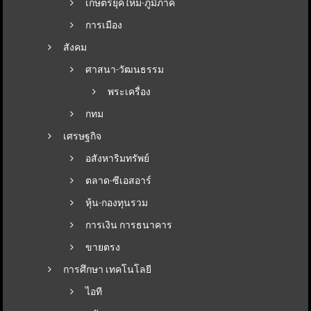
เกษตรยุคใหม่-ภูมิภาค
การเมือง
สังคม
ศาสนา-วัฒนธรรม
พระเครื่อง
กทม
เศรษฐกิจ
อสังหาริมทรัพย์
ตลาด-ซีเอสอาร์
หุ้น-กองทุนรวม
การเงิน การธนาคาร
ขายตรง
การศึกษา เทคโนโลยี
ไอที