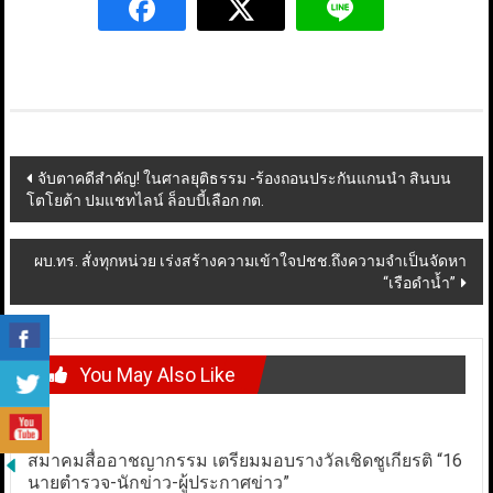
Post
จับตาคดีสำคัญ! ในศาลยุติธรรม -ร้องถอนประกันแกนนำ สินบน
โตโยต้า ปมแชทไลน์ ล็อบบี้เลือก กต.
navigation
ผบ.ทร. สั่งทุกหน่วย เร่งสร้างความเข้าใจปชช.ถึงความจำเป็นจัดหา
“เรือดำน้ำ”
You May Also Like
สมาคมสื่ออาชญากรรม เตรียมมอบรางวัลเชิดชูเกียรติ “16
นายตำรวจ-นักข่าว-ผู้ประกาศข่าว”