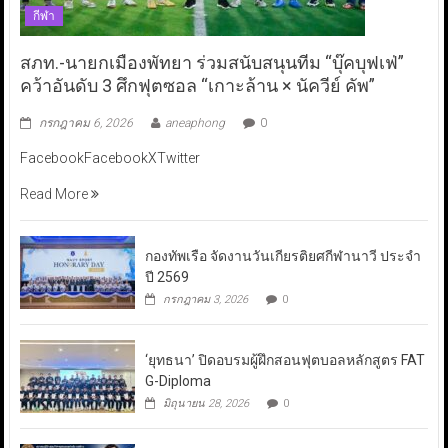
กีฬา
สภท.-นายกเมืองพัทยา ร่วมสนับสนุนทีม “บุ๊คบุฟเฟ่”
คว้าอันดับ 3 ศึกฟุตซอล “เกาะล้าน × นัควีย์ คัพ”
กรกฎาคม 6, 2026
aneaphong
0
FacebookFacebookXTwitter
Read More
กองทัพเรือ จัดงานวันเกียรติยศกีฬานาวี ประจำ
ปี 2569
กรกฎาคม 3, 2026
0
‘ยุทธนา’ ปิดอบรมผู้ฝึกสอนฟุตบอลหลักสูตร FAT
G-Diploma
มิถุนายน 28, 2026
0