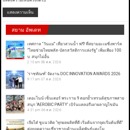
แสดงความเห็นครั้งถัดไป
สยาม อัพเดท
เทศกาล “วันแม่” เที่ยวสวนน้ำ ฟรี! ที่สยามอะเมซิ่งพาร์ค
“ไทยช่วยไทยพลัส-บัตรสวัสดิการแห่งรัฐ” เพิ่มเพียง 100
บ. สนุกไม่อั้น
2:10 am
08 ส.ค. 2026
‘ราชทัณฑ์’ จัดงาน DOC INNOVATION AWARDS 2026
9:17 am
07 ส.ค. 2026
เดอะไนน์ เซ็นเตอร์ พระราม 9 ตอกย้ำเทรนด์สุขภาพสาย
สนุก ‘AEROBIC PARTY’ เบิร์นแคลอรีเผาผลาญไขมัน
4:31 pm
06 ส.ค. 2026
เจียไต๋ ชูแนวคิด “ทุกผลผลิตที่ดี เริ่มต้นจากจุดเริ่มต้นที่ดี”
ต่อยอดความเชี่ยวชาญด้านเมล็ดพันธุ์แตงโม