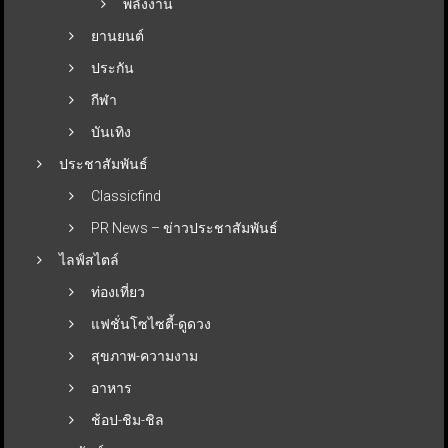
พลังงาน
ยานยนต์
ประกัน
กีฬา
บันเทิง
ประชาสัมพันธ์
Classicfind
PR News – ข่าวประชาสัมพันธ์
ไลฟ์สไตล์
ท่องเที่ยว
แฟชั่นโซไซตี้-ดูดวง
สุขภาพ-ความงาม
อาหาร
ช้อป-ชิม-ชิล