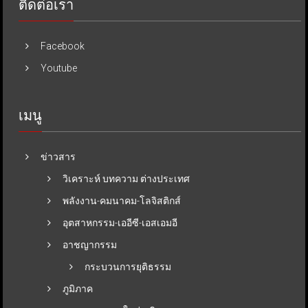
ติดต่อเรา
Facebook
Youtube
เมนู
ข่าวสาร
วิเคราะห์ บทความ ต่างประเทศ
พลังงาน-คมนาคม-โลจิสติกส์
อุตสาหกรรม-เออีซี-เอสเอมอี
อาชญากรรม
กระบวนการยุติธรรม
ภูมิภาค