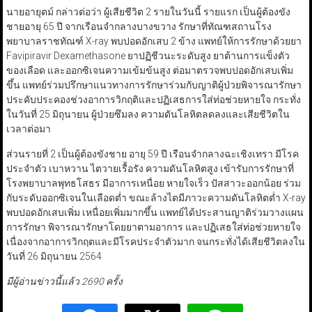
นายอายุตม์ กล่าวต่อว่า ผู้เสียชีวิต 2 รายในวันนี้ รายแรก เป็นผู้ต้องขัง
ชายอายุ 65 ปี จากเรือนจำกลางบางขวาง รักษาที่ทัณฑสถานโรง
พยาบาลราชทัณฑ์ X-ray พบปอดอักเสบ 2 ข้าง แพทย์ให้การรักษาด้วยยา
Favipiravir Dexamethasone ยาปฏิชีวนะระดับสูง ยาต้านการแข็งตัว
ของเลือด และออกซิเจนความเข้มข้นสูง ต่อมาตรวจพบปอดอักเสบเพิ่ม
ขึ้น แพทย์ร่วมปรึกษาแนวทางการรักษาร่วมกับญาติผู้ป่วยพิจารณารักษา
ประคับประคองช่วงอาการวิกฤติและปฏิเสธการใส่ท่อช่วยหายใจ กระทั่ง
ในวันที่ 25 มิถุนายน ผู้ป่วยซึมลง ความดันโลหิตลดลงและเสียชีวิตใน
เวลาต่อมา
ส่วนรายที่ 2 เป็นผู้ต้องขังชาย อายุ 59 ปี เรือนจำกลางฉะเชิงเทรา มีโรค
ประจำตัว เบาหวาน ไตวายเรื้อรัง ความดันโลหิตสูง เข้ารับการรักษาที่
โรงพยาบาลพุทธโสธร มีอาการเหนื่อย หายใจเร็ว ปัสสาวะออกน้อย ร่วม
กับระดับออกซิเจนในเลือดต่ำ ขณะล้างไตมีภาวะความดันโลหิตต่ำ X-ray
พบปอดอักเสบเพิ่ม เหนื่อยเพิ่มมากขึ้น แพทย์ได้ประสานญาติร่วมวางแผน
การรักษา พิจารณารักษาโดยยาตามอาการ และปฏิเสธใส่ท่อช่วยหายใจ
เนื่องจากอาการวิกฤตและมีโรคประจำตัวมาก จนกระทั่งได้เสียชีวิตลงใน
วันที่ 26 มิถุนายน 2564
มีผู้อ่านข่าวนี้แล้ว 2690 ครั้ง