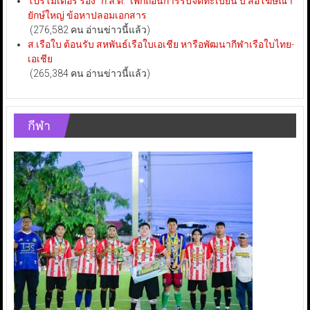
โปรโมเตอร์ ร้อง “ก.ล.ต.” เพิกถอนการรับจดทะเบียน บ.สื่อโฆษณา
ยักษ์ใหญ่ ข้อหาปลอมเอกสาร
(276,582 คน อ่านข่าวนี้แล้ว)
ส.เรือใบ ต้อนรับ สหพันธ์เรือใบเอเชีย หารือพัฒนากีฬาเรือใบไทย-
เอเชีย
(265,384 คน อ่านข่าวนี้แล้ว)
กีฬา