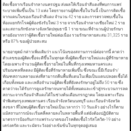
ติดเชื้อจากเรือนจำกลางนครปฐม ส่งผลให้เรือนจำสีแดงที่พบการแพร่
ระบาดเพิ่มขึ้นเป็น 13 แห่ง โดยรายงานผู้ติดเชื้อในวันนี้ เป็นการติดเชื้อ
จากแดนในของเรือนจำสีแดง จำนวน 42 ราย และการตรวจพบเชื้อใน
ห้องแยกกักโรคผู้ต้องขังรับใหม่ 3 ราย จากเรือนจำกลางเชียงใหม่ 2 ราย
และสถานกักขังกลางจังหวัดปทุมธานี 1 ราย ขณะที่จำนวนผู้ป่วยรักษา
หายยังมากกว่าผู้ติดเชื้อรายใหม่ต่อเนื่อง รวมรักษาหายสะสม 31,325 ราย
หรือ 87% ของผู้ป่วยสะสม
นายอายุตม์ กล่าวเพิ่มเติมว่า แนวโน้มของสถานการณ์ต่อจากนี้ คาดว่า
ตัวเลขของผู้ติดเชื้อจะดีขึ้นในทุกจุด ทั้งผู้ติดเชื้อรายใหม่และผู้ที่รักษาหาย
โดยเฉพาะจำนวนผู้ติดเชื้อรายใหม่ในพื้นที่กรุงเทพมหานครและ
ปริมณฑลที่ลดลง มีผู้ติดเชื้อที่รักษาหายเพิ่มขึ้น ซึ่งขณะนี้มีเรือนจำ/
ทัณฑสถานหลายแห่งที่สามารถคืนพื้นที่แดนในเพื่อเป็นแดนปลอดเชื้อได้
เกือบทั้งหมด และเหลือจำนวนผู้ติดเชื้อที่ยังคงรักษาอยู่ไม่ถึง 50 ราย ซึ่ง
คาดว่าจะได้รับการดูแลรักษาจนหายได้ทั้งหมดและเข้าสู่กระบวนการลด
สถานะจากเรือนจำสีแดงได้ในช่วงต้นเดือนกรกฎาคม โดยเฉพาะเรือน
จำพิเศษกรุงเทพมหานคร เรือนจำจังหวัดนนทบุรี และเรือนจำจังหวัด
สงขลา ที่ไม่พบผู้ติดเชื้อรายใหม่เป็นเวลากว่า 10 วันแล้ว อย่างไรก็ตาม
แม้สถานการณ์จะเริ่มคลี่คลายลงในหลายพื้นที่ แต่ยังต้องปฏิบัติตาม
มาตรการป้องกันการแพร่ระบาดของโรคติดเชื้อไวรัสโควิด-19 อย่าง
เคร่งครัด และระมัดระวังอย่างเข้มข้นในทุกจุดอยู่เสมอ