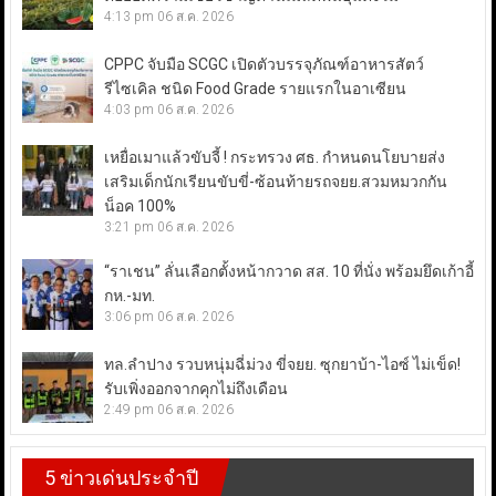
4:13 pm
06 ส.ค. 2026
CPPC จับมือ SCGC เปิดตัวบรรจุภัณฑ์อาหารสัตว์
รีไซเคิล ชนิด Food Grade รายแรกในอาเซียน
4:03 pm
06 ส.ค. 2026
เหยื่อเมาแล้วขับจี้ ! กระทรวง ศธ. กำหนดนโยบายส่ง
เสริมเด็กนักเรียนขับขี่-ซ้อนท้ายรถจยย.สวมหมวกกัน
น็อค 100%
3:21 pm
06 ส.ค. 2026
“ราเชน” ลั่นเลือกตั้งหน้ากวาด สส. 10 ที่นั่ง พร้อมยึดเก้าอี้
กห.-มท.
3:06 pm
06 ส.ค. 2026
ทล.ลำปาง รวบหนุ่มฉี่ม่วง ขี่จยย. ซุกยาบ้า-ไอซ์ ไม่เข็ด!
รับเพิ่งออกจากคุกไม่ถึงเดือน
2:49 pm
06 ส.ค. 2026
5 ข่าวเด่นประจำปี