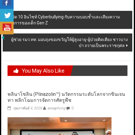
Post
เปิด 10 อินไซท์ Cyberbullying กับความบอบช้ำและเสียงความ
ต้องการของเด็ก Gen Z
navigation
ผู้ช่วย รมว.ทท. มอบถุงของขวัญให้ผู้สูงอายุ-ผู้ป่วยติดเตียง ชาวบาง
ป่า ถวายเป็นพระราชกุศล
You May Also Like
พลินาโซลิน (Plinazolin™) นวัตกรรมระดับโลกจากซินเจน
ทา พลิกโฉมการจัดการศัตรูพืช
กุมภาพันธ์ 4, 2026
aneaphong
0