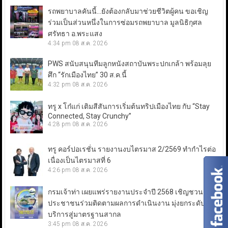
รถพยาบาลคันนี้…ยังต้องกลับมาช่วยชีวิตผู้คน ขอเชิญ
ร่วมเป็นส่วนหนึ่งในการซ่อมรถพยาบาล มูลนิธิกุศล
ศรัทธา อ.พระแสง
4:34 pm
08 ส.ค. 2026
PWS สนับสนุนทีมลูกหนังสถาบันพระปกเกล้า พร้อมลุย
ศึก “รักเมืองไทย” 30 ส.ค.นี้
4:32 pm
08 ส.ค. 2026
ทรู x โก๋แก่ เติมสีสันการเริ่มต้นทริปเมืองไทย กับ “Stay
Connected, Stay Crunchy”
4:28 pm
08 ส.ค. 2026
ทรู คอร์ปอเรชั่น รายงานงบไตรมาส 2/2569 ทำกำไรต่อ
เนื่องเป็นไตรมาสที่ 6
4:26 pm
08 ส.ค. 2026
กรมเจ้าท่า เผยแพร่รายงานประจำปี 2568 เชิญชวน
ประชาชนร่วมติดตามผลการดำเนินงาน มุ่งยกระดับการ
บริการสู่มาตรฐานสากล
3:45 pm
08 ส.ค. 2026