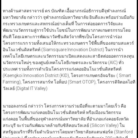
ทางด้านศาสตราจารย์ ดร.บัณฑิต เอื้ออาภรณ์อธิการบดีจุฬาลงกรณ์
มหาวิทยาลัย กล่าวว่า จุฬาลงกรณ์มหาวิทยาลัย ยินดีและพร้อมร่วมมือกับ
กระทรวงเกษตรและสหกรณ์อย่างเต็มที่ ในการต่อยอดการวิจัยและ
พัฒนานวัตกรรมสู่การใช้ประโยชน์ในการพัฒนาภาคเกษตรกรรมโดย
ทันที โดยเฉพาะการพัฒนาวัคซีนสัตว์จากพืชเป็นโครงการนำร่อง
โครงการแรก รวมทั้งเสนอให้กระทรวงเกษตรฯ ใช้พื้นที่ของสยามสแควร์
อินโนเวชั่นดิสตริคท์ (Siamsquare Innovation District) ในการนำ
เทคโนโลยีเกษตรและนวัตกรรมมาเปิดแสดงและสาธิตต่อยอดการลงทุน
นวัตกรรมใหม่ๆ ของศูนย์เทคโนโลยีเกษตรและนวัตกรรม (AIC) ทั่ว
ประเทศ รวมทั้งการดำเนินโครงการแก่งคอยอินโนเวชั่นดิสตริคท์
(Kaengkoi Innovation District (KID), โครงการเกษตรอัจฉริยะ ( Smart
Farming), โครงการสมาร์ท โอท็อป (Smart OTOP), โครงการดิจิตอลไอที
วัลเลย์ (Digital IT Valley)
นายอลงกรณ์ กล่าวว่า โครงการความร่วมมือที่จะตามมาโดยเร็ว คือ
โครงการพัฒนาแก่งคอยอินโนเวชั่นดิสตริคท์ หรือเมืองนวัตกรรม
แก่งคอย ในพื้นที่ของจุฬาลงกรณ์มหาวิทยาลัย ที่อำเภอแก่งคอยจังหวัด
สระบุรี จะร่วมกันพัฒนาคล้ายกับซิลิคอนวัลเลย์ (Silicon Valley) ใน
สหรัฐอเมริกาที่ริเริ่มดำเนินการโดยมหาวิทยาลัยสแตนฟอร์ด (Stanford