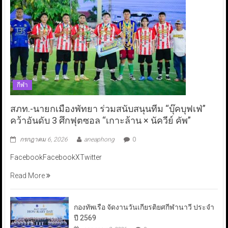
กีฬา
สภท.-นายกเมืองพัทยา ร่วมสนับสนุนทีม “บุ๊คบุฟเฟ่”
คว้าอันดับ 3 ศึกฟุตซอล “เกาะล้าน × นัควีย์ คัพ”
กรกฎาคม 6, 2026
aneaphong
0
FacebookFacebookXTwitter
Read More
กองทัพเรือ จัดงานวันเกียรติยศกีฬานาวี ประจำ
ปี 2569