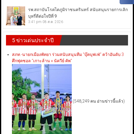
รพ.สถาบันโรคไตภูมิราชนครินทร์ สนับสนุนรายการเลิก
บุหรี่ดีต่อใจปีที่ 9
3:41 pm
08 ส.ค. 2026
5 ข่าวเด่นประจำปี
สภท.-นายกเมืองพัทยา ร่วมสนับสนุนทีม “บุ๊คบุฟเฟ่” คว้าอันดับ 3
ศึกฟุตซอล “เกาะล้าน × นัควีย์ คัพ”
(548,249 คน อ่านข่าวนี้แล้ว)