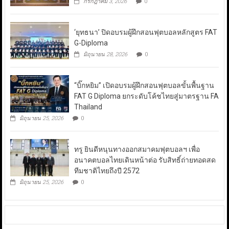
กรกฎาคม 3, 2026
0
‘ยุทธนา’ ปิดอบรมผู้ฝึกสอนฟุตบอลหลักสูตร FAT
G-Diploma
มิถุนายน 28, 2026
0
“บิ๊กหยิม” เปิดอบรมผู้ฝึกสอนฟุตบอลขั้นพื้นฐาน
FAT G Diploma ยกระดับโค้ชไทยสู่มาตรฐาน FA
Thailand
มิถุนายน 25, 2026
0
ทรู ยินดีหนุนทางออกสมาคมฟุตบอลฯ เพื่อ
อนาคตบอลไทยเดินหน้าต่อ รับสิทธิ์ถ่ายทอดสด
ทีมชาติไทยถึงปี 2572
มิถุนายน 25, 2026
0