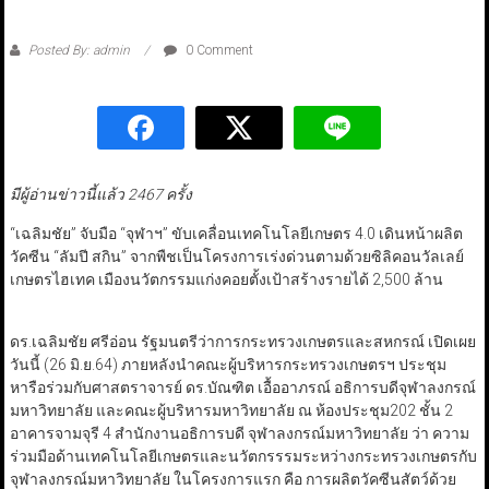
Posted By: admin
0 Comment
มีผู้อ่านข่าวนี้แล้ว 2467 ครั้ง
“เฉลิมชัย” จับมือ “จุฬาฯ” ขับเคลื่อนเทคโนโลยีเกษตร 4.0 เดินหน้าผลิต
วัคซีน “ลัมปี สกิน” จากพืชเป็นโครงการเร่งด่วนตามด้วยซิลิคอนวัลเลย์
เกษตรไฮเทค เมืองนวัตกรรมแก่งคอยตั้งเป้าสร้างรายได้ 2,500 ล้าน
ดร.เฉลิมชัย ศรีอ่อน รัฐมนตรีว่าการกระทรวงเกษตรและสหกรณ์ เปิดเผย
วันนี้ (26 มิ.ย.64) ภายหลังนำคณะผู้บริหารกระทรวงเกษตรฯ ประชุม
หารือร่วมกับศาสตราจารย์ ดร.บัณฑิต เอื้ออาภรณ์ อธิการบดีจุฬาลงกรณ์
มหาวิทยาลัย และคณะผู้บริหารมหาวิทยาลัย ณ ห้องประชุม202 ชั้น 2
อาคารจามจุรี 4 สำนักงานอธิการบดี จุฬาลงกรณ์มหาวิทยาลัย ว่า ความ
ร่วมมือด้านเทคโนโลยีเกษตรและนวัตกรรรมระหว่างกระทรวงเกษตรกับ
จุฬาลงกรณ์มหาวิทยาลัย ในโครงการแรก คือ การผลิตวัคซีนสัตว์ด้วย