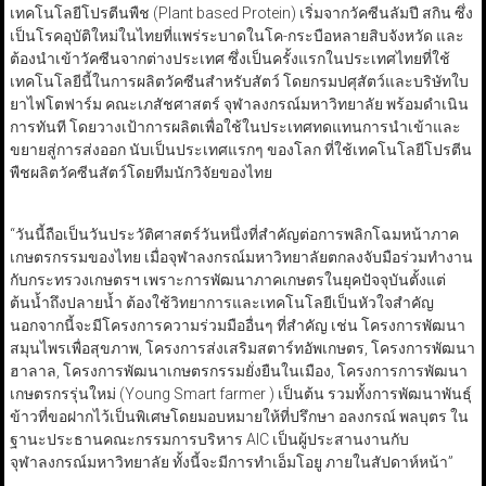
เทคโนโลยีโปรตีนพืช (Plant based Protein) เริ่มจากวัคซีนลัมปี สกิน ซึ่ง
เป็นโรคอุบัติใหม่ในไทยที่แพร่ระบาดในโค-กระบือหลายสิบจังหวัด และ
ต้องนำเข้าวัคซีนจากต่างประเทศ ซึ่งเป็นครั้งแรกในประเทศไทยที่ใช้
เทคโนโลยีนี้ในการผลิตวัคซีนสำหรับสัตว์ โดยกรมปศุสัตว์และบริษัทใบ
ยาไฟโตฟาร์ม คณะเภสัชศาสตร์ จุฬาลงกรณ์มหาวิทยาลัย พร้อมดำเนิน
การทันที โดยวางเป้าการผลิตเพื่อใช้ในประเทศทดแทนการนำเข้าและ
ขยายสู่การส่งออก นับเป็นประเทศแรกๆ ของโลก ที่ใช้เทคโนโลยีโปรตีน
พืชผลิตวัคซีนสัตว์โดยทีมนักวิจัยของไทย
“วันนี้ถือเป็นวันประวัติศาสตร์วันหนึ่งที่สำคัญต่อการพลิกโฉมหน้าภาค
เกษตรกรรมของไทย เมื่อจุฬาลงกรณ์มหาวิทยาลัยตกลงจับมือร่วมทำงาน
กับกระทรวงเกษตรฯ เพราะการพัฒนาภาคเกษตรในยุคปัจจุบันตั้งแต่
ต้นน้ำถึงปลายน้ำ ต้องใช้วิทยาการและเทคโนโลยีเป็นหัวใจสำคัญ
นอกจากนี้จะมีโครงการความร่วมมืออื่นๆ ที่สำคัญ เช่น โครงการพัฒนา
สมุนไพรเพื่อสุขภาพ, โครงการส่งเสริมสตาร์ทอัพเกษตร, โครงการพัฒนา
ฮาลาล, โครงการพัฒนาเกษตรกรรมยั่งยืนในเมือง, โครงการการพัฒนา
เกษตรกรรุ่นใหม่ (Young Smart farmer ) เป็นต้น รวมทั้งการพัฒนาพันธุ์
ข้าวที่ขอฝากไว้เป็นพิเศษโดยมอบหมายให้ที่ปรึกษา อลงกรณ์ พลบุตร ใน
ฐานะประธานคณะกรรมการบริหาร AIC เป็นผู้ประสานงานกับ
จุฬาลงกรณ์มหาวิทยาลัย ทั้งนี้จะมีการทำเอ็มโอยู ภายในสัปดาห์หน้า”