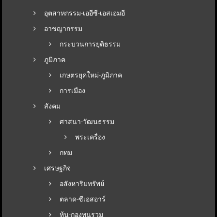
อุตสาหกรรม-เออีซี-เอสเอมอี
อาชญากรรม
กระบวนการยุติธรรม
ภูมิภาค
เกษตรยุคใหม่-ภูมิภาค
การเมือง
สังคม
ศาสนา-วัฒนธรรม
พระเครื่อง
กทม
เศรษฐกิจ
อสังหาริมทรัพย์
ตลาด-ซีเอสอาร์
หุ้น-กองทุนรวม