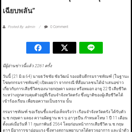
เฉียบพลัน”
Posted By: admin
0 Comment
มีผู้อ่านข่าวนี้แล้ว 2261 ครั้ง
วันนี้ (21 มิ.ย.64) นายธวัชชัย ชัยวัฒน์ รองอธิบดีกรมราชทัณฑ์ (ในฐานะ
โฆษกกรมราชทัณฑ์) เปิดเผยว่า จากกรณี ที่สื่อมวลชนได้นำเสนอข่าว
เกี่ยวกับการเสียชีวิตของนายกฤษดา มลยง หรือหมอก อายุ 22 ปี เสียชีวิต
ระหว่างถูกควบคุมตัวอยู่ที่เรือนจำจังหวัดตรัง ซึ่งญาติของผู้เสียชีวิตได้
เข้าร้องเรียน เพื่อขอความเป็นธรรม นั้น
กรมราชทัณฑ์ ขอเรียนชี้แจงข้อเท็จจริงว่า เรือนจำจังหวัดตรัง ได้รับตัว
น.ช.กฤษดา มลยง ความผิดฐาน พ.ร.บ.อาวุธปืน กำหนดโทษ 1 ปี 11 เดือน
ตั้งแต่เมื่อวันที่ 11 กุมภาพันธ์ 2564 โดยก่อนหน้าการเสียชีวิต น.ช.กฤษ
ดาฯ มีอาการขาอ่อนแรง ซึ่งทางสถานพยาบาลได้ตรวจอาการ และนำตัว