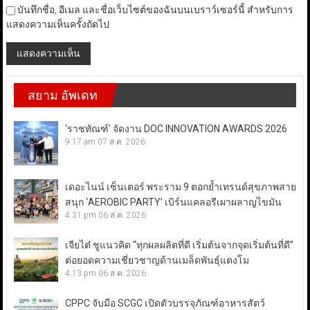
บันทึกชื่อ, อีเมล และชื่อเว็บไซต์ของฉันบนเบราว์เซอร์นี้ สำหรับการ
แสดงความเห็นครั้งถัดไป
สยาม อัพเดท
‘ราชทัณฑ์’ จัดงาน DOC INNOVATION AWARDS 2026
9:17 am
07 ส.ค. 2026
เดอะไนน์ เซ็นเตอร์ พระราม 9 ตอกย้ำเทรนด์สุขภาพสาย
สนุก ‘AEROBIC PARTY’ เบิร์นแคลอรีเผาผลาญไขมัน
4:31 pm
06 ส.ค. 2026
เจียไต๋ ชูแนวคิด “ทุกผลผลิตที่ดี เริ่มต้นจากจุดเริ่มต้นที่ดี”
ต่อยอดความเชี่ยวชาญด้านเมล็ดพันธุ์แตงโม
4:13 pm
06 ส.ค. 2026
CPPC จับมือ SCGC เปิดตัวบรรจุภัณฑ์อาหารสัตว์