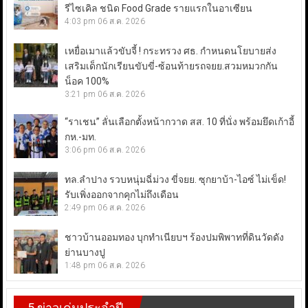
รีไซเคิล ชนิด Food Grade รายแรกในอาเซียน
4:03 pm
06 ส.ค. 2026
เหยื่อเมาแล้วขับจี้ ! กระทรวง ศธ. กำหนดนโยบายส่ง
เสริมเด็กนักเรียนขับขี่-ซ้อนท้ายรถจยย.สวมหมวกกัน
น็อค 100%
3:21 pm
06 ส.ค. 2026
“ราเชน” ลั่นเลือกตั้งหน้ากวาด สส. 10 ที่นั่ง พร้อมยึดเก้าอี้
กห.-มท.
3:06 pm
06 ส.ค. 2026
ทล.ลำปาง รวบหนุ่มฉี่ม่วง ขี่จยย. ซุกยาบ้า-ไอซ์ ไม่เข็ด!
รับเพิ่งออกจากคุกไม่ถึงเดือน
2:49 pm
06 ส.ค. 2026
ชาวบ้านออมทอง บุกทำเนียบฯ ร้องปมพิพาทที่ดินวัดดัง
ย่านบางปู
1:48 pm
06 ส.ค. 2026
5 ข่าวเด่นประจำปี