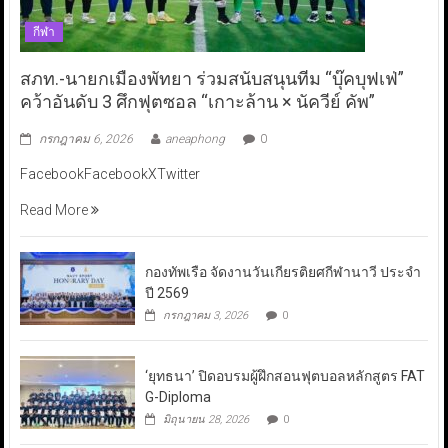
กีฬา
สภท.-นายกเมืองพัทยา ร่วมสนับสนุนทีม “บุ๊คบุฟเฟ่”
คว้าอันดับ 3 ศึกฟุตซอล “เกาะล้าน × นัควีย์ คัพ”
กรกฎาคม 6, 2026
aneaphong
0
FacebookFacebookXTwitter
Read More
กองทัพเรือ จัดงานวันเกียรติยศกีฬานาวี ประจำ
ปี 2569
กรกฎาคม 3, 2026
0
‘ยุทธนา’ ปิดอบรมผู้ฝึกสอนฟุตบอลหลักสูตร FAT
G-Diploma
มิถุนายน 28, 2026
0