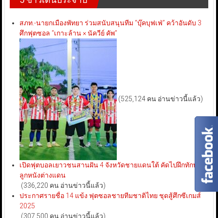
สภท.-นายกเมืองพัทยา ร่วมสนับสนุนทีม “บุ๊คบุฟเฟ่” คว้าอันดับ 3
ศึกฟุตซอล “เกาะล้าน × นัควีย์ คัพ”
(525,124 คน อ่านข่าวนี้แล้ว)
เปิดฟุตบอลเยาวชนสานฝัน 4 จังหวัดชายแดนใต้ คัดไปฝึกทักษะ
ลูกหนังต่างแดน
(336,220 คน อ่านข่าวนี้แล้ว)
ประกาศรายชื่อ 14 แข้ง ฟุตซอลชายทีมชาติไทย ชุดสู้ศึกซีเกมส์
2025
(307,500 คน อ่านข่าวนี้แล้ว)