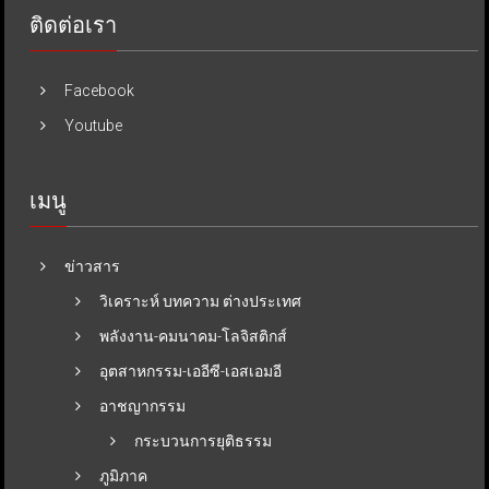
ติดต่อเรา
Facebook
Youtube
เมนู
ข่าวสาร
วิเคราะห์ บทความ ต่างประเทศ
พลังงาน-คมนาคม-โลจิสติกส์
อุตสาหกรรม-เออีซี-เอสเอมอี
อาชญากรรม
กระบวนการยุติธรรม
ภูมิภาค