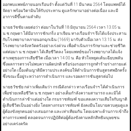
ออกพบแพทย์ภายนอกเรือนจำ ตั้งแต่วันที่ 11 มีนาคม 2564 โดยแพทย์ได้
จัดยา พร้อมวิตามินให้รับประทาน ดูแลรักษามาอย่างต่อเนื่อง และมี
อาการดีขึ้นตามลำดับ
นายธวัชชัย เผยต่อว่า ต่อมาในวันที่ 18 มิถุนายน 2564 เวลา 13.05 น.
น.ช.กฤษดา ได้มีอาการชักเกร็ง อาเจียน ทางเรือนจำฯ จึงได้แจ้งประสาน
กับโรงพยาบาลภายนอกฉุกเฉิน (1669) มารับตัวเมื่อเวลา 13.15 น. ส่ง
โรงพยาบาลจังหวัดตรังอย่างเร่งด่วน เพื่อดำเนินการรักษาและช่วยชีวิต
แต่ต่อมา น.ช.กฤษดา ได้เสียชีวิตลง โดยแพทย์ของโรงพยาบาลได้แจ้ง
สาเหตุของการเสียชีวิต เมื่อเวลา 14.00 น. คือ หัวใจหยุดเต้นเฉียบพลัน
ซึ่งผลการตรวจไม่พบความผิดปกติ หรือร่องรอยการถูกทำร้ายร่างกายแต่
อย่างใด เบื้องต้นญาติมีความประสงค์ขอให้ดำเนินการชันสูตรศพอีกครั้ง
ซึ่งขณะนี้อยู่ระหว่างการดำเนินการ และรอผลการชันสูตรต่อไป
นายธวัชชัย กล่าวเพิ่มเติมว่า กรณีดังกล่าว ทางเรือนจำฯ ได้ดำเนินการ
เพื่อช่วยเหลือชีวิต น.ช.กฤษดา อย่างเต็มกำลังความสามารถ และมิได้
ดำเนินการล่าช้าแต่อย่างใด กรมราชทัณฑ์ ขอแสดงความเสียใจกับญาติ
ผู้เสียชีวิตเป็นอย่างยิ่ง โดยทางกรมราชทัณฑ์ ยังคงมีนโยบายควบคุมดูแล
ผู้ต้องขังทุกคนอย่างเสมอภาค และเท่าเทียมกัน โดยเฉพาะด้านการเข้าถึง
ทางการแพทย์ ตลอดจนการปฏิบัติต่อผู้ต้องขังตามหลักสิทธิมนุษยชน
อย่างเคร่งครัด