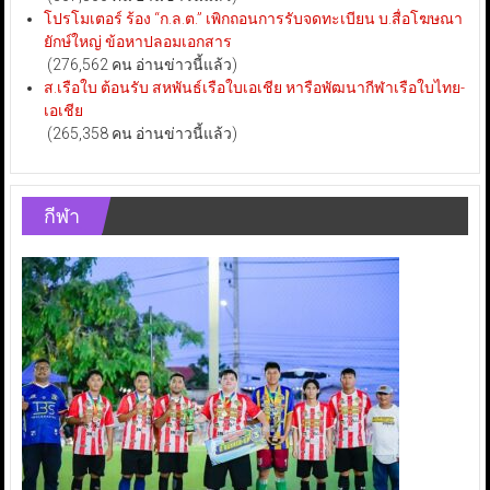
โปรโมเตอร์ ร้อง “ก.ล.ต.” เพิกถอนการรับจดทะเบียน บ.สื่อโฆษณา
ยักษ์ใหญ่ ข้อหาปลอมเอกสาร
(276,562 คน อ่านข่าวนี้แล้ว)
ส.เรือใบ ต้อนรับ สหพันธ์เรือใบเอเชีย หารือพัฒนากีฬาเรือใบไทย-
เอเชีย
(265,358 คน อ่านข่าวนี้แล้ว)
กีฬา