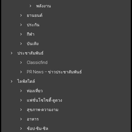
พลังงาน
ยานยนต์
ประกัน
กีฬา
บันเทิง
ประชาสัมพันธ์
Classicfind
PR News – ข่าวประชาสัมพันธ์
ไลฟ์สไตล์
ท่องเที่ยว
แฟชั่นโซไซตี้-ดูดวง
สุขภาพ-ความงาม
อาหาร
ช้อป-ชิม-ชิล