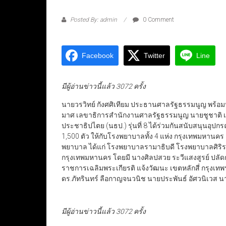
Posted By: admin
0 Comment
Facebook
Twitter
Line
มีผู้อ่านข่าวนี้แล้ว 3072 ครั้ง
นายวรวิทย์ กังศศิเทียม ประธานศาลรัฐธรรมนูญ พร
มาศ เลขาธิการสำนักงานศาลรัฐธรรมนูญ นายชูชาติ เพ็
ประชาธิปไตย (นธป.) รุ่นที่ 8 ได้ร่วมกันสนับสนุนอ
1,500 ตัว ให้กับโรงพยาบาลทั้ง 4 แห่ง กรุงเทพมหานคร
พยาบาล ได้แก่ โรงพยาบาลรามาธิบดี โรงพยาบาลศิร
กรุงเทพมหานคร โดยมี นางศิลปสวย ระวีแสงสูรย์ ปลัด
ราชการเฉลิมพระเกียรติ แจ้งวัฒนะ เขตหลักสี่ กรุงเทพฯ น
ดร.ภัทรินทร์ ลือกาญจนวนิช นายประพันธ์ อัศวนิเวส
มีผู้อ่านข่าวนี้แล้ว 3072 ครั้ง