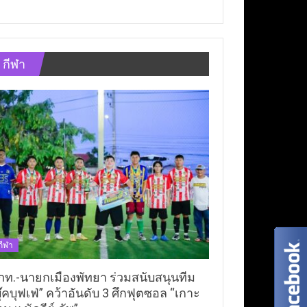
กีฬา
กีฬา
ภท.-นายกเมืองพัทยา ร่วมสนับสนุนทีม
ุ๊คบุฟเฟ่” คว้าอันดับ 3 ศึกฟุตซอล “เกาะ