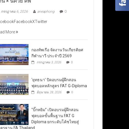
าน × นัควีย์ คัพ”
กรกฎาคม 6, 2026
aneaphong
0
cebookFacebookXTwitter
ad More
กองทัพเรือ จัดงานวันเกียรติยศ
กีฬานาวี ประจำปี 2569
กรกฎาคม 3, 2026
0
‘ยุทธนา’ ปิดอบรมผู้ฝึกสอน
ฟุตบอลหลักสูตร FAT G-Diploma
มิถุนายน 28, 2026
0
“บิ๊กหยิม” เปิดอบรมผู้ฝึกสอน
ฟุตบอลขั้นพื้นฐาน FAT G
Diploma ยกระดับโค้ชไทยสู่
ตรฐาน FA Thailand