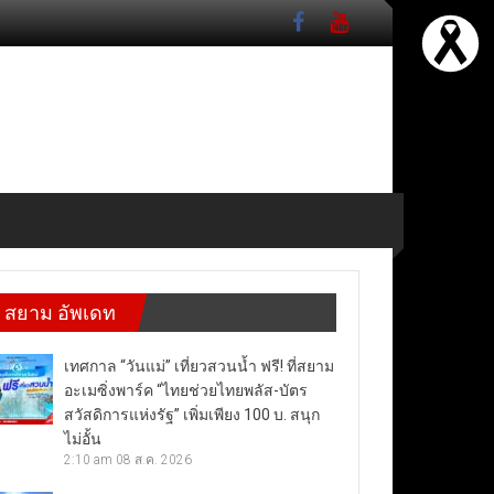
สยาม อัพเดท
เทศกาล “วันแม่” เที่ยวสวนน้ำ ฟรี! ที่สยาม
อะเมซิ่งพาร์ค “ไทยช่วยไทยพลัส-บัตร
สวัสดิการแห่งรัฐ” เพิ่มเพียง 100 บ. สนุก
ไม่อั้น
2:10 am
08 ส.ค. 2026