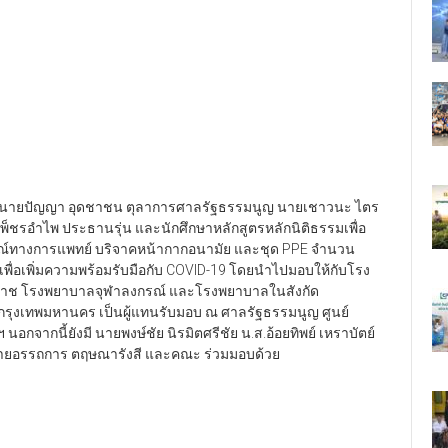
้อมนายปัญญา อุดชาชน ตุลาการศาลรัฐธรรมนูญ นายเชาวนะ ไตร
ชรอำไพ ประธานรุ่น และนักศึกษาหลักสูตรหลักนิติธรรมเพื่อ
ุปกรณ์ทางการแพทย์ บริจาคหน้ากากอนามัย และชุด PPE จำนวน
 เพื่อเพิ่มความพร้อมรับมือกับ COVID-19 โดยนำไปมอบให้กับโรง
ิราช โรงพยาบาลจุฬาลงกรณ์ และโรงพยาบาลในสังกัด
กรุงเทพมหานคร เป็นผู้แทนรับมอบ ณ ศาลรัฐธรรมนูญ ศูนย์
อกจากนี้ยังมี นายพงษ์ชัย นิรมิตศรีชัย น.ส.อ้อยทิพย์ เหราบัตย์
 นายอรรถการ ตฤษณารังสี และคณะ ร่วมมอบด้วย