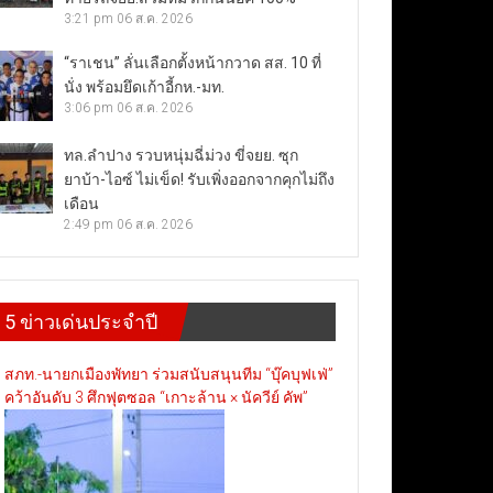
3:21 pm
06 ส.ค. 2026
“ราเชน” ลั่นเลือกตั้งหน้ากวาด สส. 10 ที่
นั่ง พร้อมยึดเก้าอี้กห.-มท.
3:06 pm
06 ส.ค. 2026
ทล.ลำปาง รวบหนุ่มฉี่ม่วง ขี่จยย. ซุก
ยาบ้า-ไอซ์ ไม่เข็ด! รับเพิ่งออกจากคุกไม่ถึง
เดือน
2:49 pm
06 ส.ค. 2026
5 ข่าวเด่นประจำปี
สภท.-นายกเมืองพัทยา ร่วมสนับสนุนทีม “บุ๊คบุฟเฟ่”
คว้าอันดับ 3 ศึกฟุตซอล “เกาะล้าน × นัควีย์ คัพ”