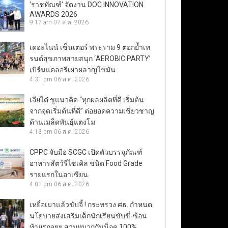
‘ราชทัณฑ์’ จัดงาน DOC INNOVATION
AWARDS 2026
9:17 am
07 ส.ค. 2026
เดอะไนน์ เซ็นเตอร์ พระราม 9 ตอกย้ำเท
รนด์สุขภาพสายสนุก ‘AEROBIC PARTY’
เบิร์นแคลอรีเผาผลาญไขมัน
4:31 pm
06 ส.ค. 2026
เจียไต๋ ชูแนวคิด “ทุกผลผลิตที่ดี เริ่มต้น
จากจุดเริ่มต้นที่ดี” ต่อยอดความเชี่ยวชาญ
ด้านเมล็ดพันธุ์แตงโม
4:13 pm
06 ส.ค. 2026
CPPC จับมือ SCGC เปิดตัวบรรจุภัณฑ์
อาหารสัตว์รีไซเคิล ชนิด Food Grade
รายแรกในอาเซียน
4:03 pm
06 ส.ค. 2026
เหยื่อเมาแล้วขับจี้ ! กระทรวง ศธ. กำหนด
นโยบายส่งเสริมเด็กนักเรียนขับขี่-ซ้อน
ท้ายรถจยย.สวมหมวกกันน็อค 100%