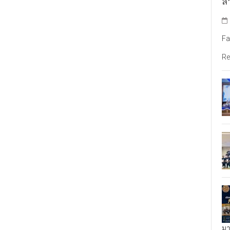
ล้
Fa
Re
มา