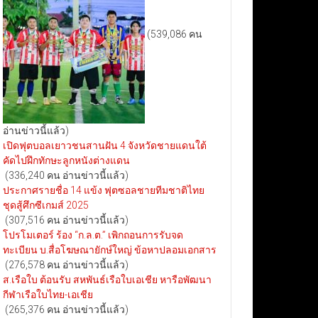
(539,086 คน
อ่านข่าวนี้แล้ว)
เปิดฟุตบอลเยาวชนสานฝัน 4 จังหวัดชายแดนใต้
คัดไปฝึกทักษะลูกหนังต่างแดน
(336,240 คน อ่านข่าวนี้แล้ว)
ประกาศรายชื่อ 14 แข้ง ฟุตซอลชายทีมชาติไทย
ชุดสู้ศึกซีเกมส์ 2025
(307,516 คน อ่านข่าวนี้แล้ว)
โปรโมเตอร์ ร้อง “ก.ล.ต.” เพิกถอนการรับจด
ทะเบียน บ.สื่อโฆษณายักษ์ใหญ่ ข้อหาปลอมเอกสาร
(276,578 คน อ่านข่าวนี้แล้ว)
ส.เรือใบ ต้อนรับ สหพันธ์เรือใบเอเชีย หารือพัฒนา
กีฬาเรือใบไทย-เอเชีย
(265,376 คน อ่านข่าวนี้แล้ว)