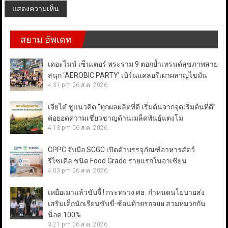
สยาม อัพเดท
เดอะไนน์ เซ็นเตอร์ พระราม 9 ตอกย้ำเทรนด์สุขภาพสาย
สนุก ‘AEROBIC PARTY’ เบิร์นแคลอรีเผาผลาญไขมัน
4:31 pm
06 ส.ค. 2026
เจียไต๋ ชูแนวคิด “ทุกผลผลิตที่ดี เริ่มต้นจากจุดเริ่มต้นที่ดี”
ต่อยอดความเชี่ยวชาญด้านเมล็ดพันธุ์แตงโม
4:13 pm
06 ส.ค. 2026
CPPC จับมือ SCGC เปิดตัวบรรจุภัณฑ์อาหารสัตว์
รีไซเคิล ชนิด Food Grade รายแรกในอาเซียน
4:03 pm
06 ส.ค. 2026
เหยื่อเมาแล้วขับจี้ ! กระทรวง ศธ. กำหนดนโยบายส่ง
เสริมเด็กนักเรียนขับขี่-ซ้อนท้ายรถจยย.สวมหมวกกัน
น็อค 100%
3:21 pm
06 ส.ค. 2026