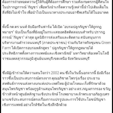
ต้องการถ่ายทอดความรู้ให้กับผู้ที่ต้องการศึกษา รวมทั้งเกษตรกรผู้ที่สนใจ
ในปรากฏการณ์ ‘กัญชา’ เพื่อหวังนำเกร็ดความรู้เหล่านี้นำไปเติมเต็มใน
สิ่งที่ยังไม่เข้าใจ เพื่อนำไปเป็นแนวทางประกอบอาชีพเสริมได้ในอนาคต
ทั้งนี้ กต.ตร.นนท์ จับมือกรีนฟาร์ม ได้เปิด “อบรมปลูกกัญชาให้ถูกกฎ
หมายฯ” นับเป็นเรื่องที่ยังอยู่ในกระแสฮอตฮิตติดลมบนสำหรับ ปรากฎ
การณ์ “กัญชา” ล่าสุด มูลนิธิการส่งเสริมและติดตาม สนับสนุนการ
บริหารงานตำรวจนนทบุรี (ภาคประชาชน) ร่วมกับวิสาหกิจชุมชน Green
Farm ได้เปิดการอบรมหลักสูตร ” ปลูกกัญชาให้ถูกกฎหมายได้
ประสิทธิภาพทั้งทางการแพทย์และเชิงพาณิชย์” มหาวิทยาลัยเทคโนโลยี
ราชมงคลสุวรรณภูมิ ศูนย์นนทบุรีเขตเหนือ จังหวัดนนทบุรี
ซึ่งมีผู้เข้าร่วมให้ความสนใจกว่า 2002 คน ซึ่งในวันนี้นอกจากนี้ ยังมีเรื่อง
ราวซึ่งเป็นประสบการณ์ตรงจาก คุณอภิชาต ไพรรุ่งเรื่อง ประธาน
สหพันธ์การขนส่งทางบกแห่งประเทศไทย ผู้ป่วยโรคมะเร็งที่รักษาด้วย
สมุนไพรกัญชา พร้อมกูรูด้านสมุนไพรกัญชา อย่าง ดร.ภญ.ผกากรอง ขวัญ
ข้าวหัวหน้าศูนย์หลักฐานเชิงประจักษ์ โรงพยาบาลเจ้าพระยาอภัยภูเบศร
มาแชร์ประสบการณ์ตรงเรื่องการแปรรูปและการใช้ประโยชน์กัญชา
เชิงการแพทย์ อย่างใกล้ชิดในเชิงลึกอีกด้วย