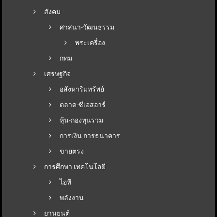
สังคม
ศาสนา-วัฒนธรรม
พระเครื่อง
กทม
เศรษฐกิจ
อสังหาริมทรัพย์
ตลาด-ซีเอสอาร์
หุ้น-กองทุนรวม
การเงิน การธนาคาร
ขายตรง
การศึกษา เทคโนโลยี
ไอที
พลังงาน
ยานยนต์