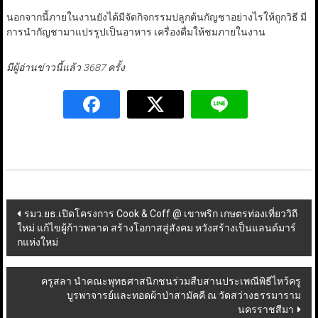
นอกจากนี้ภายในงานยังได้มีจัดกิจกรรมปลูกต้นกัญชาอย่างไรให้ถูกวิธี มี
การนำกัญชามาแปรรูปเป็นอาหาร เครื่องดื่มให้ชมภายในงาน
มีผู้อ่านข่าวนี้แล้ว 3687 ครั้ง
Post
รมว.ยธ.เปิดโครงการ Cook & Coff @ เขาพริก เกษตรท่องเที่ยววิถี
ใหม่ แก้ไขผู้ก้าวพลาด สร้างโอกาสสู่สังคม หวังสร้างเป็นแลนด์มาร์
navigation
กแห่งใหม่
ครูสลา นำคณะพุทธศาสนิกชนร่วมสืบสานประเพณีพิธีไหว้ครู
บูรพาจารย์และทอดผ้าป่าสามัคคี ณ วัดสว่างธรรมาราม
นครราชสีมา