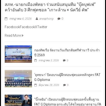
สภท.-นายกเมืองพัทยา ร่วมสนับสนุนทีม “บุ๊คบุฟเฟ่”
คว้าอันดับ 3 ศึกฟุตซอล “เกาะล้าน × นัควีย์ คัพ”
กรกฎาคม 6, 2026
aneaphong
0
FacebookFacebookXTwitter
Read More
กองทัพเรือ จัดงานวันเกียรติยศกีฬานาวี ประจำ
ปี 2569
กรกฎาคม 3, 2026
0
‘ยุทธนา’ ปิดอบรมผู้ฝึกสอนฟุตบอลหลักสูตร FAT
G-Diploma
มิถุนายน 28, 2026
0
“บิ๊กหยิม” เปิดอบรมผู้ฝึกสอนฟุตบอลขั้นพื้นฐาน
FAT G Diploma ยกระดับโค้ชไทยสู่มาตรฐาน FA