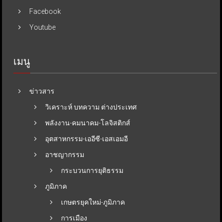
Facebook
Youtube
เมนู
ข่าวสาร
วิเคราะห์ บทความ ต่างประเทศ
พลังงาน-คมนาคม-โลจิสติกส์
อุตสาหกรรม-เออีซี-เอสเอมอี
อาชญากรรม
กระบวนการยุติธรรม
ภูมิภาค
เกษตรยุคใหม่-ภูมิภาค
การเมือง