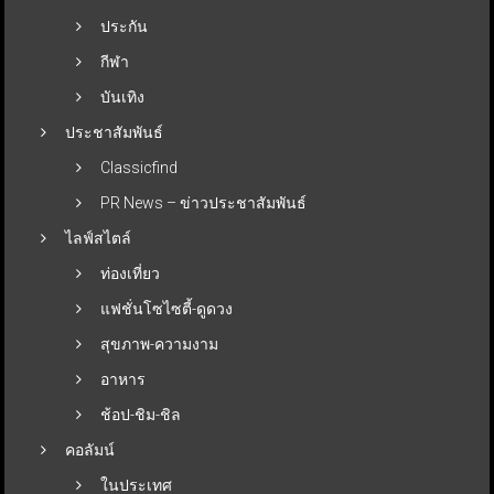
ประกัน
กีฬา
บันเทิง
ประชาสัมพันธ์
Classicfind
PR News – ข่าวประชาสัมพันธ์
ไลฟ์สไตล์
ท่องเที่ยว
แฟชั่นโซไซตี้-ดูดวง
สุขภาพ-ความงาม
อาหาร
ช้อป-ชิม-ชิล
คอลัมน์
ในประเทศ