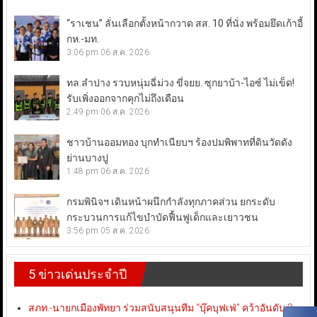
“ราเชน” ลั่นเลือกตั้งหน้ากวาด สส. 10 ที่นั่ง พร้อมยึดเก้าอี้
กห.-มท.
3:06 pm
06 ส.ค. 2026
ทล.ลำปาง รวบหนุ่มฉี่ม่วง ขี่จยย. ซุกยาบ้า-ไอซ์ ไม่เข็ด!
รับเพิ่งออกจากคุกไม่ถึงเดือน
2:49 pm
06 ส.ค. 2026
ชาวบ้านออมทอง บุกทำเนียบฯ ร้องปมพิพาทที่ดินวัดดัง
ย่านบางปู
1:48 pm
06 ส.ค. 2026
กรมพินิจฯ เดินหน้าผนึกกำลังทุกภาคส่วน ยกระดับ
กระบวนการแก้ไขบำบัดฟื้นฟูเด็กและเยาวชน
3:56 pm
05 ส.ค. 2026
5 ข่าวเด่นประจำปี
สภท.-นายกเมืองพัทยา ร่วมสนับสนุนทีม “บุ๊คบุฟเฟ่” คว้าอันดับ 3