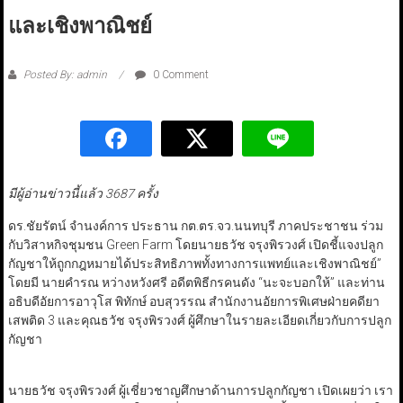
และเชิงพาณิชย์
Posted By: admin
0 Comment
มีผู้อ่านข่าวนี้แล้ว 3687 ครั้ง
ดร.ชัยรัตน์ จำนงค์การ ประธาน กต.ตร.จว.นนทบุรี ภาคประชาชน ร่วม
กับวิสาหกิจชุมชน Green Farm โดยนายธวัช จรุงพิรวงศ์ เปิดชี้แจงปลูก
กัญชาให้ถูกกฎหมายได้ประสิทธิภาพทั้งทางการแพทย์และเชิงพาณิชย์”
โดยมี นายคํารณ หว่างหวังศรี อดีตพิธีกรคนดัง “นะจะบอกให้” และท่าน
อธิบดีอัยการอาวุโส พิทักษ์ อบสุวรรณ สำนักงานอัยการพิเศษฝ่ายคดียา
เสพติด 3 และคุณธวัช จรุงพิรวงศ์ ผู้ศึกษาในรายละเอียดเกี่ยวกับการปลูก
กัญชา
นายธวัช จรุงพิรวงศ์ ผู้เชี่ยวชาญศึกษาด้านการปลูกกัญชา เปิดเผยว่า เรา