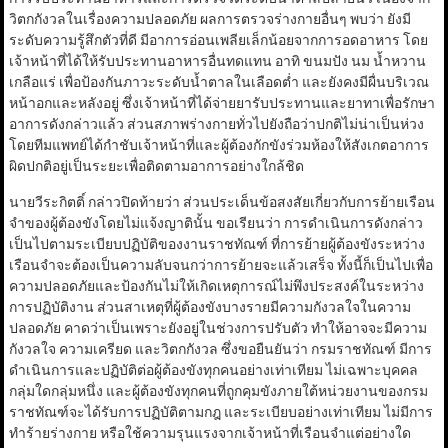
วิตกกังวลในเรื่องความปลอดภัย ผลการตรวจร่างกายอื่นๆ พบว่า ยังมี
ระดับความรู้สึกตัวที่ดี มีอาการอ่อนเพลียเล็กน้อยจากการอดอาหาร โดย
เจ้าหน้าที่ได้ให้รับประทานอาหารอื่นทดแทน อาทิ ขนมปัง นม น้ำหวาน
เกลือแร่ เพื่อป้องกันภาวะระดับน้ำตาลในเลือดต่ำ และยังคงมีผื่นบริเวณ
หน้าอกและหลังอยู่ ซึ่งเจ้าหน้าที่ได้จ่ายยารับประทานและยาทาเพื่อรักษา
อาการดังกล่าวแล้ว ส่วนสภาพร่างกายทั่วไปยังถือว่าปกติไม่น่าเป็นห่วง
โดยทีมแพทย์ได้กำชับเจ้าหน้าที่และผู้ต้องกักขังร่วมห้องให้สังเกตอาการ
ผิดปกติอยู่เป็นระยะเพื่อติดตามอาการอย่างใกล้ชิด
นายวีระกิตติ์ กล่าวปิดท้ายว่า ส่วนประเด็นข้อสงสัยเกี่ยวกับการย้ายเรือน
จำของผู้ต้องขังโดยไม่แจ้งญาตินั้น ขอเรียนว่า การดำเนินการดังกล่าว
เป็นไปตามระเบียบปฏิบัติของงานราชทัณฑ์ ที่การย้ายผู้ต้องขังระหว่าง
เรือนจำจะต้องเป็นความลับจนกว่าการย้ายจะแล้วเสร็จ ทั้งนี้ก็เป็นไปเพื่อ
ความปลอดภัยและป้องกันไม่ให้เกิดเหตุการณ์ไม่พึงประสงค์ในระหว่าง
การปฏิบัติงาน ส่วนสาเหตุที่ผู้ต้องขังบางรายมีความกังวลใจในความ
ปลอดภัย คาดว่าเป็นเพราะยังอยู่ในช่วงการปรับตัว ทำให้อาจจะมีความ
กังวลใจ ความเครียด และวิตกกังวล ซึ่งขอยืนยันว่า กรมราชทัณฑ์ มีการ
ดำเนินการและปฏิบัติต่อผู้ต้องขังทุกคนอย่างเท่าเทียม ไม่เฉพาะบุคคล
กลุ่มใดกลุ่มหนึ่ง และผู้ต้องขังทุกคนที่ถูกคุมขังภายใต้หน่วยงานของกรม
ราชทัณฑ์จะได้รับการปฏิบัติตามกฎ และระเบียบอย่างเท่าเทียม ไม่มีการ
ทำร้ายร่างกาย หรือใช้ความรุนแรงจากเจ้าหน้าที่เรือนจำแต่อย่างใด