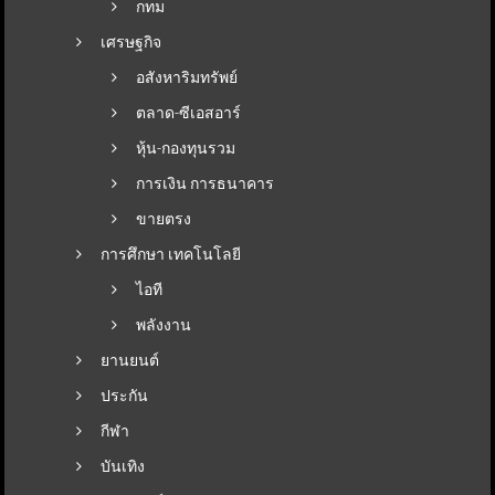
กทม
เศรษฐกิจ
อสังหาริมทรัพย์
ตลาด-ซีเอสอาร์
หุ้น-กองทุนรวม
การเงิน การธนาคาร
ขายตรง
การศึกษา เทคโนโลยี
ไอที
พลังงาน
ยานยนต์
ประกัน
กีฬา
บันเทิง