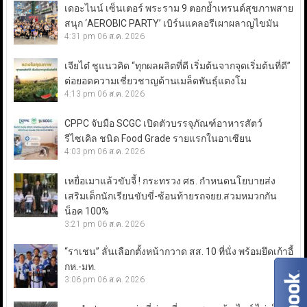
เดอะไนน์ เซ็นเตอร์ พระราม 9 ตอกย้ำเทรนด์สุขภาพสาย
สนุก ‘AEROBIC PARTY’ เบิร์นแคลอรีเผาผลาญไขมัน
4:31 pm
06 ส.ค. 2026
เจียไต๋ ชูแนวคิด “ทุกผลผลิตที่ดี เริ่มต้นจากจุดเริ่มต้นที่ดี”
ต่อยอดความเชี่ยวชาญด้านเมล็ดพันธุ์แตงโม
4:13 pm
06 ส.ค. 2026
CPPC จับมือ SCGC เปิดตัวบรรจุภัณฑ์อาหารสัตว์
รีไซเคิล ชนิด Food Grade รายแรกในอาเซียน
4:03 pm
06 ส.ค. 2026
เหยื่อเมาแล้วขับจี้ ! กระทรวง ศธ. กำหนดนโยบายส่ง
เสริมเด็กนักเรียนขับขี่-ซ้อนท้ายรถจยย.สวมหมวกกัน
น็อค 100%
3:21 pm
06 ส.ค. 2026
“ราเชน” ลั่นเลือกตั้งหน้ากวาด สส. 10 ที่นั่ง พร้อมยึดเก้าอี้
กห.-มท.
3:06 pm
06 ส.ค. 2026