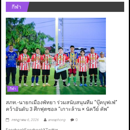
กีฬา
กีฬา
สภท.-นายกเมืองพัทยา ร่วมสนับสนุนทีม “บุ๊คบุฟเฟ่”
คว้าอันดับ 3 ศึกฟุตซอล “เกาะล้าน × นัควีย์ คัพ”
กรกฎาคม 6, 2026
aneaphong
0