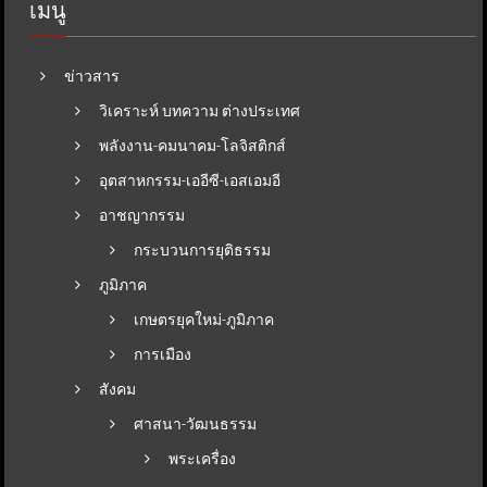
เมนู
ข่าวสาร
วิเคราะห์ บทความ ต่างประเทศ
พลังงาน-คมนาคม-โลจิสติกส์
อุตสาหกรรม-เออีซี-เอสเอมอี
อาชญากรรม
กระบวนการยุติธรรม
ภูมิภาค
เกษตรยุคใหม่-ภูมิภาค
การเมือง
สังคม
ศาสนา-วัฒนธรรม
พระเครื่อง