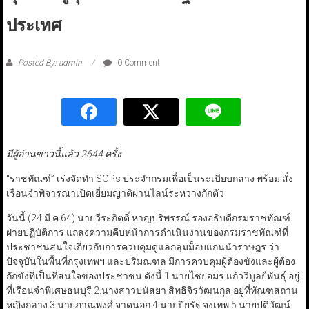
ประเทศ
Posted By: admin
0 Comment
มีผู้อ่านข่าวนี้แล้ว 2644 ครั้ง
“ราชทัณฑ์” เร่งจัดทำ SOPs ประจำกรมเพื่อเป็นระเบียบกลาง พร้อม สั่ง
เรือนจำพิจารณาเปิดเยี่ยมญาติผ่านไลน์ระหว่างกักตัว
วันนี้ (24 มี.ค.64) นายวีระกิตติ์ หาญปริพรรณ์ รองอธิบดีกรมราชทัณฑ์
ฝ่ายปฏิบัติการ แถลงความคืบหน้าการดำเนินงานของกรมราชทัณฑ์ที่
ประชาชนสนใจเกี่ยวกับการควบคุมดูแลกลุ่มม็อบแกนนำราษฎร ว่า
ปัจจุบันในพื้นที่กรุงเทพฯ และปริมณฑล มีการควบคุมผู้ต้องขังและผู้ต้อง
กักขังที่เป็นที่สนใจของประชาชน ดังนี้ 1.นายไชยอมร แก้ววิบูลย์พันธุ์ อยู่
ที่เรือนจำพิเศษธนบุรี 2.นางสาวปนัสยา สิทธิจิรวัฒนกุล อยู่ที่ทัณฑสถาน
หญิงกลาง 3.นายภาณุพงศ์ จาดนอก 4.นายปิยรัฐ จงเทพ 5.นายปติวัฒน์