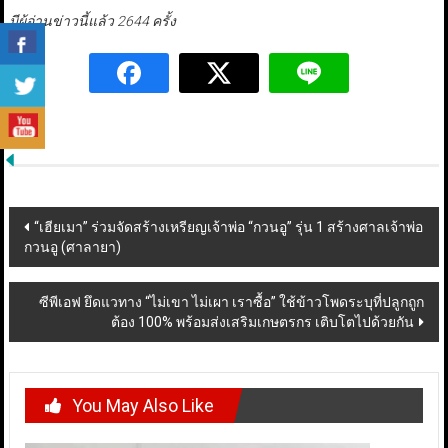
มีผู้อ่านข่าวนี้แล้ว 2644 ครั้ง
Post
“เฮียเมา” ร่วมจัดสร้างเหรียญเจ้าพ่อ “กวนอู” รุ่น 1 สร้างศาลเจ้าพ่อ
กวนอู (ศาลายา)
navigation
ซีพีเอฟ ยึดแวทาง “ไม่เขา ไม่เผา เราซื้อ” ใช้ข้าวโพดระบุที่ปลูกถูก
ต้อง 100% พร้อมส่งเสริมเกษตรกร เติบโตไปด้วยกัน
You May Also Like