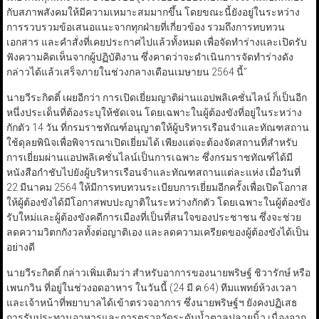
กับสภาพสังคมให้มีความเหมาะสมมากขึ้น โดยขณะนี้ยังอยู่ในระหว่าง
การรวบรวมข้อเสนอแนะจากทุกฝ่ายที่เกี่ยวข้อง รวมถึงการทบทวน
เอกสาร และคำสั่งที่เคยประกาศไปแล้วทั้งหมด เพื่อจัดทำร่างและเปิดรับ
ฟังความคิดเห็นจากผู้ปฏิบัติงาน ซึ่งคาดว่าจะดำเนินการจัดทำร่างดัง
กล่าวได้แล้วเสร็จภายในช่วงกลางเดือนเมษายน 2564 นี้”
นายวีระกิตติ์ เผยอีกว่า การเปิดเยี่ยมญาติผ่านแอปพลิเคชั่นไลน์ ก็เป็นอีก
หนึ่งประเด็นที่ต้องระบุให้ชัดเจน โดยเฉพาะในผู้ต้องขังที่อยู่ในระหว่าง
กักตัว 14 วัน ที่กรมราชทัณฑ์อนุญาตให้ผู้บริหารเรือนจำและทัณฑสถาน
ใช้ดุลยพินิจเพื่อพิจารณาเปิดเยี่ยมได้ เพียงแต่จะต้องจัดสถานที่สำหรับ
การเยี่ยมผ่านแอปพลิเคชั่นไลน์เป็นการเฉพาะ ซึ่งกรมราชทัณฑ์ได้มี
หนังสือกำชับไปยังผู้บริหารเรือนจำและทัณฑสถานแต่ละแห่ง เมื่อวันที่
22 มีนาคม 2564 ให้มีการทบทวนระเบียบการเยี่ยมอีกครั้งเพื่อเปิดโอกาส
ให้ผู้ต้องขังได้มีโอกาสพบปะญาติในระหว่างกักตัว โดยเฉพาะในผู้ต้องขัง
รับใหม่และผู้ต้องขังคดีการเมืองที่เป็นที่สนใจของประชาชน ซึ่งจะช่วย
ลดความวิตกกังวลทั้งต่อญาติเอง และลดความเครียดของผู้ต้องขังได้เป็น
อย่างดี
นายวีระกิตติ์ กล่าวเพิ่มเติมว่า สำหรับอาการของนายพริษฐ์ ชิวารักษ์ หรือ
เพนกวิน ที่อยู่ในช่วงอดอาหาร ในวันนี้ (24 มี.ค.64) ทีมแพทย์ห้วงเวลา
และเจ้าหน้าที่พยาบาลได้เข้าตรวจอาการ ซึ่งนายพริษฐ์ฯ ยังคงปฏิเสธ
การรับประทานอาหารและการตรวจวัดระดับน้ำตาลปลายนิ้ว เนื่องจาก