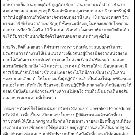
สาหร่ายแย้ม 6.นายจตุภัทร์ บุญภัทรรักษา 7.นายอานนท์ นำภา 8.นาย
สมยศ พฤกษาเกษมสุข อยู่ที่เรือนจำพิเศษกรุงเทพมหานคร 9.นายพริษฐ์ ชิ
วารักษ์ อยู่ที่สถานกักขังกลางจังหวัดปทุมธานี และ 10.นายพรหมศร วีระ
ธรรมจารี ที่เรือนจำอำเภอธัญบุรี ซึ่งขณะนี้ยังอยู่ในห้องแยกกักโรคตาม
มาตรการป้องกันโควิด-19 ในแต่ละเรือนจำ โดยหากพ้นระยะกักตัวแล้ว
จะได้รับการจำแนกเพื่อส่งตัวไปควบคุมตามแดนต่างๆ ต่อไป
นายวีระกิตติ์ เผยต่อว่า ที่ผ่านมา กรมราชทัณฑ์ประสบปัญหาในการ
ประสานการทำงานให้เป็นแนวทางเดียวกันอยู่บ้าง เนื่องจากหน่วยงาน
ภายใต้สังกัดกรมราชทัณฑ์ ประกอบไปด้วยเรือนจำ/ทัณฑสถาน และ
สถานกักขังมีมากถึง 143 แห่งทั่วประเทศ แม้ว่าภายใต้ระเบียบหลักจะมี
การเขียนกำกับไว้อย่างชัดเจน แต่อาจจะไม่ได้มีการเขียนระบุในส่วน
ของรายละเอียด ทำให้ในบางครั้งผู้ปฏิบัติงานจำเป็นต้องใช้ดุลยพินิจของ
ตนเองในการตัดสินใจ ซึ่งอาจจะมีการปฏิบัติที่แตกต่างกันเล็กน้อยภายใต้
กรอบข้อบังคับ แต่ก็อาจจะสร้างความไม่พอใจ รวมถึงเป็นประเด็นสงสัย
ต่อสาธารณชนตามที่เป็นข่าว
“กรมราชทัณฑ์ จึงได้ดำเนินการจัดทำ Standard Operation Procedures
หรือ SOPs เพื่อเป็นระเบียบกลางในการปฏิบัติงานของเจ้าหน้าที่กรม
ราชทัณฑ์ให้เป็นมาตรฐานเดียวกัน โดยเฉพาะรายละเอียดพื้นฐานที่ต้อง
เร่งดำเนินการเพื่อลดการใช้ดุลพินิจของผู้ปฏิบัติงานลงให้เป็นมาตรฐาน
เดียวกันทุกแห่ง และช่วยปรับปรุงระเบียบข้อบังคับที่อาจจะไม่สอดคล้อง