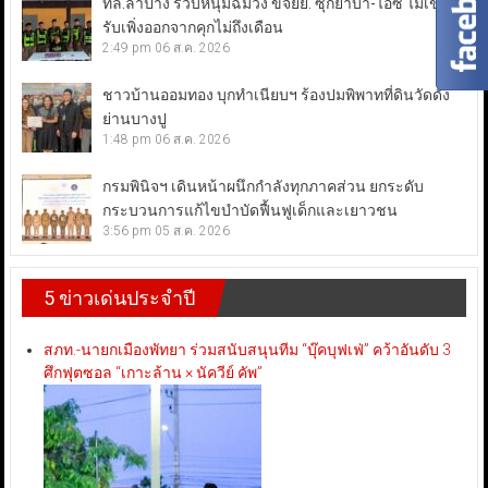
ทล.ลำปาง รวบหนุ่มฉี่ม่วง ขี่จยย. ซุกยาบ้า-ไอซ์ ไม่เข็ด!
รับเพิ่งออกจากคุกไม่ถึงเดือน
2:49 pm
06 ส.ค. 2026
ชาวบ้านออมทอง บุกทำเนียบฯ ร้องปมพิพาทที่ดินวัดดัง
ย่านบางปู
1:48 pm
06 ส.ค. 2026
กรมพินิจฯ เดินหน้าผนึกกำลังทุกภาคส่วน ยกระดับ
กระบวนการแก้ไขบำบัดฟื้นฟูเด็กและเยาวชน
3:56 pm
05 ส.ค. 2026
5 ข่าวเด่นประจำปี
สภท.-นายกเมืองพัทยา ร่วมสนับสนุนทีม “บุ๊คบุฟเฟ่” คว้าอันดับ 3
ศึกฟุตซอล “เกาะล้าน × นัควีย์ คัพ”