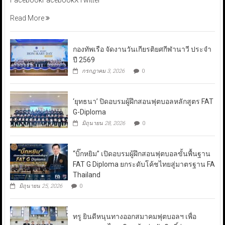
FacebookFacebookXTwitter
Read More
กองทัพเรือ จัดงานวันเกียรติยศกีฬานาวี ประจำ
ปี 2569
กรกฎาคม 3, 2026
0
‘ยุทธนา’ ปิดอบรมผู้ฝึกสอนฟุตบอลหลักสูตร FAT
G-Diploma
มิถุนายน 28, 2026
0
“บิ๊กหยิม” เปิดอบรมผู้ฝึกสอนฟุตบอลขั้นพื้นฐาน
FAT G Diploma ยกระดับโค้ชไทยสู่มาตรฐาน FA
Thailand
มิถุนายน 25, 2026
0
ทรู ยินดีหนุนทางออกสมาคมฟุตบอลฯ เพื่อ