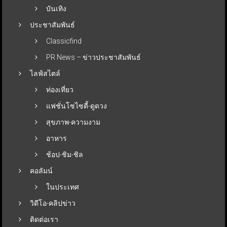
บันเทิง
ประชาสัมพันธ์
Classicfind
PR News – ข่าวประชาสัมพันธ์
ไลฟ์สไตล์
ท่องเที่ยว
แฟชั่นโซไซตี้-ดูดวง
สุขภาพ-ความงาม
อาหาร
ช้อป-ชิม-ชิล
คอลัมน์
ในประเทศ
วิดีโอ-คลิปข่าว
ติดต่อเรา