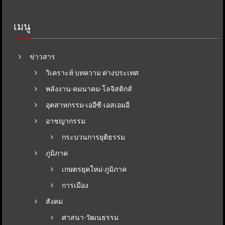
เมนู
ข่าวสาร
วิเคราะห์ บทความ ต่างประเทศ
พลังงาน-คมนาคม-โลจิสติกส์
อุตสาหกรรม-เออีซี-เอสเอมอี
อาชญากรรม
กระบวนการยุติธรรม
ภูมิภาค
เกษตรยุคใหม่-ภูมิภาค
การเมือง
สังคม
ศาสนา-วัฒนธรรม