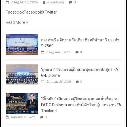
กรกฎาคม 6, 2026
aneaphong
0
FacebookFacebookXTwitter
Read More
กองทัพเรือ จัดงานวันเกียรติยศกีฬานาวี ประจำ
ปี 2569
กรกฎาคม 3, 2026
0
‘ยุทธนา’ ปิดอบรมผู้ฝึกสอนฟุตบอลหลักสูตร FAT
G-Diploma
มิถุนายน 28, 2026
0
“บิ๊กหยิม” เปิดอบรมผู้ฝึกสอนฟุตบอลขั้นพื้นฐาน
FAT G Diploma ยกระดับโค้ชไทยสู่มาตรฐาน FA
Thailand
มิถุนายน 25, 2026
0