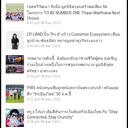
เขตทวีวัฒนา จับมือ มูลนิธิครอบครัวพอเพียง จัด
โครงการ TO BE NUMBER ONE Thawi Watthana Next
Choice
4:47 pm
08 ส.ค. 2026
CP LAND ปั้น ‘Pri-d’ สร้าง Customer Ecosystem เชื่อม
ลูกบ้าน-พันธมิตร ขยายมูลค่าธุรกิจระยะยาว
4:43 pm
08 ส.ค. 2026
รถพยาบาลคันนี้…ยังต้องกลับมาช่วยชีวิตผู้คน ขอเชิญ
ร่วมเป็นส่วนหนึ่งในการซ่อมรถพยาบาล มูลนิธิกุศล
ศรัทธา อ.พระแสง
4:34 pm
08 ส.ค. 2026
PWS สนับสนุนทีมลูกหนังสถาบันพระปกเกล้า พร้อมลุย
ศึก “รักเมืองไทย” 30 ส.ค.นี้
4:32 pm
08 ส.ค. 2026
ทรู x โก๋แก่ เติมสีสันการเริ่มต้นทริปเมืองไทย กับ “Stay
Connected, Stay Crunchy”
4:28 pm
08 ส.ค. 2026