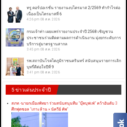
ทรู คอร์ปอเรชั่น รายงานงบไตรมาส 2/2569 ทำกำไรต่อ
เนื่องเป็นไตรมาสที่ 6
4:26 pm
08 ส.ค. 2026
กรมเจ้าท่า เผยแพร่รายงานประจำปี 2568 เชิญชวน
ประชาชนร่วมติดตามผลการดำเนินงาน มุ่งยกระดับการ
บริการสู่มาตรฐานสากล
3:45 pm
08 ส.ค. 2026
รพ.สถาบันโรคไตภูมิราชนครินทร์ สนับสนุนรายการเลิก
บุหรี่ดีต่อใจปีที่ 9
3:41 pm
08 ส.ค. 2026
5 ข่าวเด่นประจำปี
สภท.-นายกเมืองพัทยา ร่วมสนับสนุนทีม “บุ๊คบุฟเฟ่” คว้าอันดับ 3
ศึกฟุตซอล “เกาะล้าน × นัควีย์ คัพ”