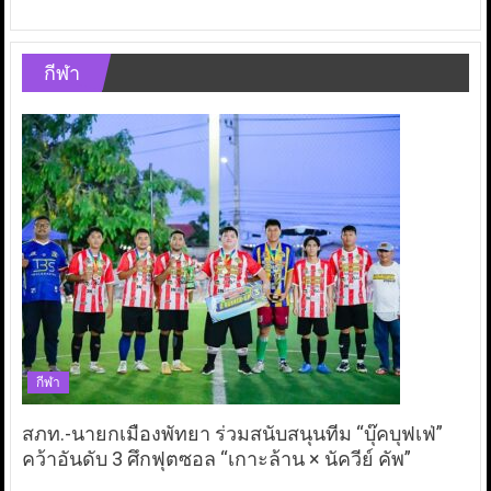
กีฬา
กีฬา
สภท.-นายกเมืองพัทยา ร่วมสนับสนุนทีม “บุ๊คบุฟเฟ่”
คว้าอันดับ 3 ศึกฟุตซอล “เกาะล้าน × นัควีย์ คัพ”