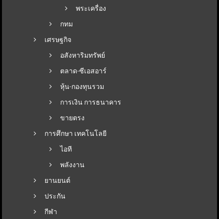
พระเครื่อง
กทม
เศรษฐกิจ
อสังหาริมทรัพย์
ตลาด-ซีเอสอาร์
หุ้น-กองทุนรวม
การเงิน การธนาคาร
ขายตรง
การศึกษา เทคโนโลยี
ไอที
พลังงาน
ยานยนต์
ประกัน
กีฬา