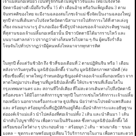
เจ้าแม่ลิ้มกอเหนี่ยว เป็นที่รู้จักกันดีในหมู่ชาวจีนและไทยในจังหวัด
ปัตตานีอย่างดี เมื่อถึงวันขึ้น 15 ค่ำ เดือนอ้าย หรือวันเพ็ญเดือน 3 ตาม
จันทรคติของไทย จะมีงานฉลองสมโภชเจ้าแม่ ซึ่งจัดเป็นงานฉลองใหญ่
ทุกปี ท่านที่เดินทางไปจังหวัดปัตตานีสามารถไปสักการะได้ที่ ศาลเล่งจู
เกียง ถนนอาเนาะรู อำเภอเมือง ซึ่งมีรูปจำลองของเจ้าแม่ประดิษฐานอยู่
ที่สุสานของเจ้าแม่ลิ้มกอเหนี่ยวนั้น มีชาวปัตตานีได้มากราบไหว้ และ
บนบานศาลกล่าว ปรากฏว่าต่างก็สมหวังไปตาม ๆ กัน ผู้คนจึงร่ำลือ
โจษจันไปทั่วปรากฏว่ามีผู้คนหลั่งไหลมาจากทุกสารทิศ
ในทุกปี ตั้งแต่วันชิวอิก ถึง ชิวสี่ของเดือนที่ 2 ตามปฏิทินจีน หรือ 1 เดือน
หลังจากวันตรุษจีน มูลนิธิป่อเต็กตึ๊ง ร่วมกับ มูลนิธิมิตรภาพสามัคคี (ท่ง
เซียเซี่ยงตึ๊ง) หาดใหญ่ กำหนดอัญเชิญองค์จำลองเจ้าแม่ลิ้มกอเหนี่ยว จาก
หาดใหญ่มาประดิษฐานที่มูลนิธิป่อเต็กตึ๊ง ให้ประชาชนที่เลื่อมใสใน
กรุงเทพมหานคร และ สถานที่ใกล้เคียง ที่ไม่สะดวกเดินทางไปถึงปัตตานี
หรือสงขลา ได้มีโอกาสสักการบูชาทุกปี ในการเซ่นไหว้สักการะเจ้าแม่ลิ้ม
กอเหนี่ยว นอกจากเครื่องกระดาษ ธูปเทียน นัยว่าท่านโปรดผ้าแพรสีแดง
และ สร้อยมุก สร้อยมุกนั้นที่ปฏิบัติกันอยู่ก็คือ เมื่อนำสักการะและอธิษฐาน
ต่อองค์เจ้าแม่แล้ว นำไปคล้องที่ศอเจ้าแม่ทั้ง 2 เส้น และนำคืนมา 1 เส้น
นำกลับไปบูชาที่บ้าน เพื่อความเป็นสิริมงคล ซึ่งทางมูลนิธิป่อเต็กตึ๊ง ได้
เตรียมของไหว้ต่าง ๆ ประกอบด้วย – สร้อยมุก 2 เส้น – พวงมาลัย – ขนม
มงคล – ชุดกระดาษพร้อมธูปเทียน ไว้บริการภายในงาน เพื่อความสะดวก