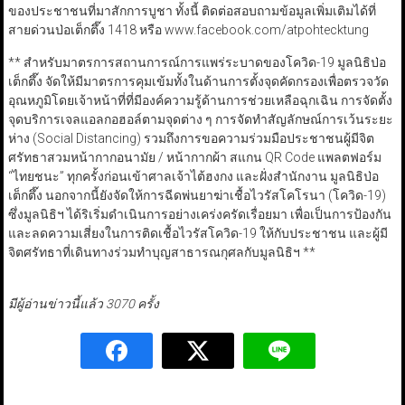
ของประชาชนที่มาสักการบูชา ทั้งนี้ ติดต่อสอบถามข้อมูลเพิ่มเติมได้ที่
สายด่วนป่อเต็กตึ๊ง 1418 หรือ www.facebook.com/atpohtecktung
** สำหรับมาตรการสถานการณ์การแพร่ระบาดของโควิด-19 มูลนิธิป่อ
เต็กตึ๊ง จัดให้มีมาตรการคุมเข้มทั้งในด้านการตั้งจุดคัดกรองเพื่อตรวจวัด
อุณหภูมิโดยเจ้าหน้าที่ที่มีองค์ความรู้ด้านการช่วยเหลือฉุกเฉิน การจัดตั้ง
จุดบริการเจลแอลกอฮอล์ตามจุดต่าง ๆ การจัดทำสัญลักษณ์การเว้นระยะ
ห่าง (Social Distancing) รวมถึงการขอความร่วมมือประชาชนผู้มีจิต
ศรัทธาสวมหน้ากากอนามัย / หน้ากากผ้า สแกน QR Code แพลตฟอร์ม
“ไทยชนะ” ทุกครั้งก่อนเข้าศาลเจ้าไต้ฮงกง และฝั่งสำนักงาน มูลนิธิป่อ
เต็กตึ๊ง นอกจากนี้ยังจัดให้การฉีดพ่นยาฆ่าเชื้อไวรัสโคโรนา (โควิด-19)
ซึ่งมูลนิธิฯ ได้ริเริ่มดำเนินการอย่างเคร่งครัดเรื่อยมา เพื่อเป็นการป้องกัน
และลดความเสี่ยงในการติดเชื้อไวรัสโควิด-19 ให้กับประชาชน และผู้มี
จิตศรัทธาที่เดินทางร่วมทำบุญสาธารณกุศลกับมูลนิธิฯ **
มีผู้อ่านข่าวนี้แล้ว 3070 ครั้ง