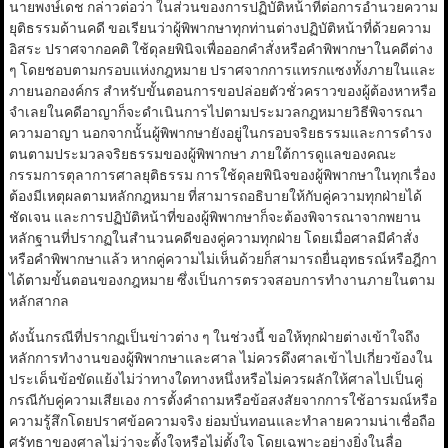
นายพงษ์เดช กล่าวต่อว่า ในส่วนของการปฏิบัติหน้าที่ต่อการอำนวยความ
ยุติธรรมด้านคดี ขอเรียนว่าผู้พิพากษาทุกท่านต่างปฏิบัติหน้าที่ด้วยความ
อิสระ ปราศจากอคติ ใช้ดุลยพินิจเพื่อออกคำสั่งหรือคำพิพากษาในคดีต่าง
ๆ โดยชอบตามกรอบแห่งกฎหมาย ปราศจากการแทรกแซงทั้งภายในและ
ภายนอกองค์กร สำหรับขั้นตอนการขอปล่อยตัวชั่วคราวของผู้ต้องหาหรือ
จำเลยในคดีอาญาก็จะดำเนินการไปตามประมวลกฎหมายวิธีพิจารณา
ความอาญา นอกจากนั้นผู้พิพากษายังอยู่ในกรอบจริยธรรมและการดำรง
ตนตามประมวลจริยธรรมของผู้พิพากษา ภายใต้การดูแลของคณะ
กรรมการตุลาการศาลยุติธรรม การใช้ดุลยพินิจของผู้พิพากษาในทุกเรื่อง
ต้องมีเหตุผลตามหลักกฎหมาย ที่สามารถอธิบายให้กับคู่ความทุกฝ่ายได้
ชัดเจน และการปฏิบัติหน้าที่ของผู้พิพากษาก็จะต้องพิจารณาจากพยาน
หลักฐานที่ปรากฏในสำนวนคดีของคู่ความทุกฝ่าย โดยเมื่อศาลมีคำสั่ง
หรือคำพิพากษาแล้ว หากคู่ความไม่เห็นด้วยก็สามารถยื่นอุทธรณ์หรือฎีกา
ได้ตามขั้นตอนของกฎหมาย ซึ่งเป็นการตรวจสอบการทำงานภายในตาม
หลักสากล
ดังนั้นกรณีที่ปรากฏเป็นข่าวต่าง ๆ ในช่วงนี้ ขอให้ทุกฝ่ายต่างเข้าใจถึง
หลักการทำงานของผู้พิพากษาและศาล ไม่ควรดึงศาลเข้าไปเกี่ยวข้องใน
ประเด็นข้อขัดแย้งไม่ว่าทางใดทางหนึ่งหรือไม่ควรผลักให้ศาลไปเป็นคู่
กรณีกับคู่ความเสียเอง การตั้งคำถามหรือข้อสงสัยจากการใช้อารมณ์หรือ
ความรู้สึกโดยปราศข้อความจริง ย่อมบั่นทอนและทำลายความน่าเชื่อถือ
ศรัทธาของศาลไม่ว่าจะตั้งใจหรือไม่ตั้งใจ โดยเฉพาะอย่างยิ่งในลื่อ