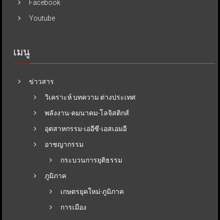
Facebook
Youtube
เมนู
ข่าวสาร
วิเคราะห์ บทความ ต่างประเทศ
พลังงาน-คมนาคม-โลจิสติกส์
อุตสาหกรรม-เออีซี-เอสเอมอี
อาชญากรรม
กระบวนการยุติธรรม
ภูมิภาค
เกษตรยุคใหม่-ภูมิภาค
การเมือง