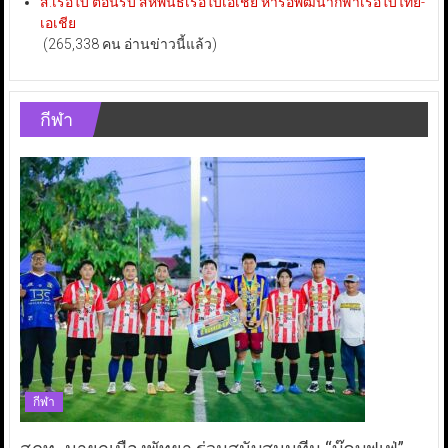
ส.เรือใบ ต้อนรับ สหพันธ์เรือใบเอเชีย หารือพัฒนากีฬาเรือใบไทย-
เอเชีย
(265,338 คน อ่านข่าวนี้แล้ว)
กีฬา
กีฬา