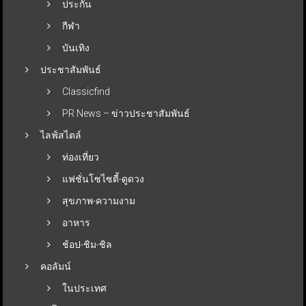
ประกัน
กีฬา
บันเทิง
ประชาสัมพันธ์
Classicfind
PR News – ข่าวประชาสัมพันธ์
ไลฟ์สไตล์
ท่องเที่ยว
แฟชั่นโซไซตี้-ดูดวง
สุขภาพ-ความงาม
อาหาร
ช้อป-ชิม-ชิล
คอลัมน์
ในประเทศ