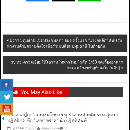
Post
ผู้ว่าฯ ปทุมธานี เปิดประชุมสภา อบจ.ครั้งแรก “นายกแจ๊ด” ลั่น! เร่ง
ทำงานด้วยความตั้งใจ เพื่อร่วมเปลี่ยนปทุมธานี ไปด้วยกัน
navigation
ผบ.ทร. ตรวจเยี่ยมให้โอวาท “ทหารใหม่” ผลัด 3/63 จัดเลี้ยงอาหาร
ทะเล สร้างขวัญกำลังใจ (คลิป)
You May Also Like
“ปธ.ศาลฎีกา” แถลงนโยบาย ชู 3 เสาหลักยุติธรรม สู่แนว
ปฏิบัติ 15 ข้อ “เลขาฯศาล” นำปฎิบัติทันที
ตุลาคม 7, 2025
aneaphong
0