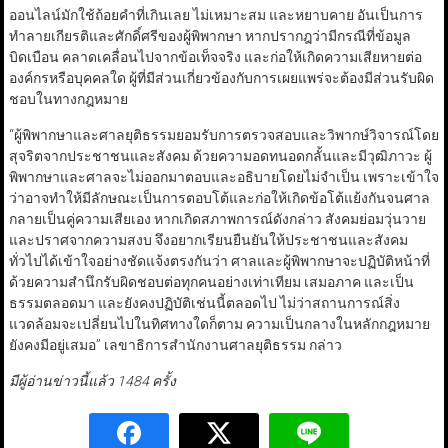
ออนไลน์มักใช้ถ้อยคำที่เกินเลย ไม่เหมาะสม และหยาบคาย อันเป็นการ
ทำลายเกียรติและศักดิ์ศรีของผู้พิพากษา หากปรากฎว่ามีกรณีที่ข้อมูล
บิดเบือน คลาดเคลื่อนไปจากข้อเท็จจริง และก่อให้เกิดความเสียหายต่อ
องค์กรหรือบุคคลใด ผู้ที่มีส่วนเกี่ยวข้องกับการเผยแพร่จะต้องมีส่วนรับผิด
ชอบในทางกฎหมาย
“ผู้พิพากษาและศาลยุติธรรมยอมรับการตรวจสอบและวิพากษ์วิจารณ์โดย
สุจริตจากประชาชนและสังคม ด้วยความอดทนอดกลั้นและมีวุฒิภาวะ ผู้
พิพากษาและศาลจะไม่ออกมาตอบและอธิบายโดยไม่จำเป็น เพราะเข้าใจ
ว่าอาจทำให้มีลักษณะเป็นการตอบโต้และก่อให้เกิดข้อโต้แย้งกันจนศาล
กลายเป็นคู่ความเสียเอง หากเกิดสภาพการณ์ดังกล่าว สังคมย่อมวุ่นวาย
และปราศจากความสงบ จึงอยากเรียนยืนยันให้ประชาชนและสังคม
ทั่วไปได้เข้าใจอย่างชัดแจ้งตรงกันว่า ศาลและผู้พิพากษาจะปฏิบัติหน้าที่
ด้วยความสำนึกรับผิดชอบต่อทุกคนอย่างเท่าเทียม เสมอภาค และเป็น
ธรรมตลอดมา และยังคงปฏิบัติเช่นนี้ตลอดไป ไม่ว่าสถานการณ์สิ่ง
แวดล้อมจะเปลี่ยนไปในทิศทางใดก็ตาม ความเป็นกลางในหลักกฎหมาย
ยังคงมีอยู่เสมอ” เลขาธิการสำนักงานศาลยุติธรรม กล่าว
มีผู้อ่านข่าวนี้แล้ว 1484 ครั้ง