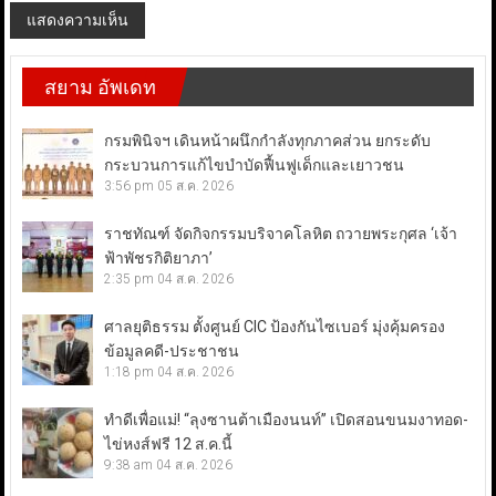
สยาม อัพเดท
กรมพินิจฯ เดินหน้าผนึกกำลังทุกภาคส่วน ยกระดับ
กระบวนการแก้ไขบำบัดฟื้นฟูเด็กและเยาวชน
3:56 pm
05 ส.ค. 2026
ราชทัณฑ์ จัดกิจกรรมบริจาคโลหิต ถวายพระกุศล ‘เจ้า
ฟ้าพัชรกิติยาภา’
2:35 pm
04 ส.ค. 2026
ศาลยุติธรรม ตั้งศูนย์ CIC ป้องกันไซเบอร์ มุ่งคุ้มครอง
ข้อมูลคดี-ประชาชน
1:18 pm
04 ส.ค. 2026
ทำดีเพื่อแม่! “ลุงซานต้าเมืองนนท์” เปิดสอนขนมงาทอด-
ไข่หงส์ฟรี 12 ส.ค.นี้
9:38 am
04 ส.ค. 2026