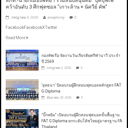
สภท.-นายกเมืองพัทยา ร่วมสนับสนุนทีม “บุ๊คบุฟเฟ่”
คว้าอันดับ 3 ศึกฟุตซอล “เกาะล้าน × นัควีย์ คัพ”
กรกฎาคม 6, 2026
aneaphong
0
FacebookFacebookXTwitter
Read More
กองทัพเรือ จัดงานวันเกียรติยศกีฬานาวี ประจำ
ปี 2569
กรกฎาคม 3, 2026
0
‘ยุทธนา’ ปิดอบรมผู้ฝึกสอนฟุตบอลหลักสูตร FAT
G-Diploma
มิถุนายน 28, 2026
0
“บิ๊กหยิม” เปิดอบรมผู้ฝึกสอนฟุตบอลขั้นพื้นฐาน
FAT G Diploma ยกระดับโค้ชไทยสู่มาตรฐาน FA
Thailand