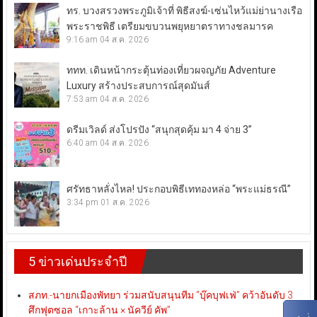
ทร. บวงสรวงพระภูมิเจ้าที่ พิธีสงฆ์-เซ่นไหว้แม่ย่านางเรือ
พระราชพิธี เตรียมขบวนพยุหยาตราทางชลมารค
9:16 am
04 ส.ค. 2026
ททท. เดินหน้ากระตุ้นท่องเที่ยวผจญภัย Adventure
Luxury สร้างประสบการณ์สุดมันส์
7:53 am
04 ส.ค. 2026
ดรีมเวิลด์ ส่งโปรปัง “สนุกสุดคุ้ม มา 4 จ่าย 3”
6:40 am
04 ส.ค. 2026
ศรัทธาหลั่งไหล! ประกอบพิธีเททองหล่อ “พระแม่ธรณี”
3:34 pm
01 ส.ค. 2026
5 ข่าวเด่นประจำปี
สภท.-นายกเมืองพัทยา ร่วมสนับสนุนทีม “บุ๊คบุฟเฟ่” คว้าอันดับ 3
ศึกฟุตซอล “เกาะล้าน × นัควีย์ คัพ”