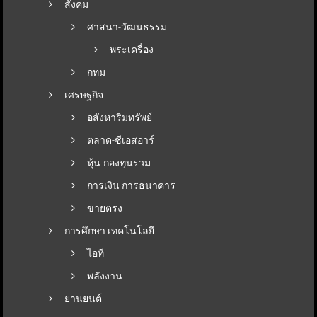
สังคม
ศาสนา-วัฒนธรรม
พระเครื่อง
กทม
เศรษฐกิจ
อสังหาริมทรัพย์
ตลาด-ซีเอสอาร์
หุ้น-กองทุนรวม
การเงิน การธนาคาร
ขายตรง
การศึกษา เทคโนโลยี
ไอที
พลังงาน
ยานยนต์