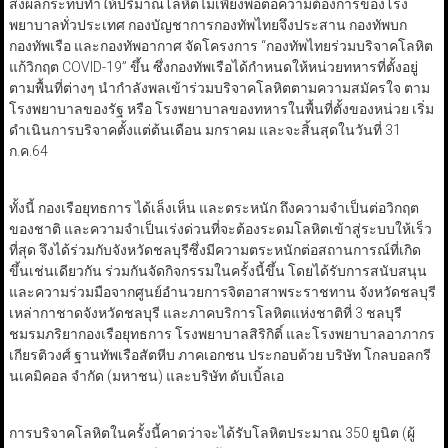
ส่งผลกระทบทำให้ปริมาณโลหิตไม่เพียงพอต่อความต้องการของโรง
พยาบาลทั่วประเทศ กองบัญชาการกองทัพไทยจึงประสาน กองทัพบก
กองทัพเรือ และกองทัพอากาศ จัดโครงการ “กองทัพไทยร่วมบริจาคโลหิต
แก้วิกฤต COVID-19” ขึ้น ซึ่งกองทัพเรือได้กำหนดให้หน่วยทหารที่ตั้งอยู่
ตามพื้นที่ต่างๆ นำกำลังพลเข้าร่วมบริจาคโลหิตตามความสมัครใจ ตาม
โรงพยาบาลของรัฐ หรือ โรงพยาบาลของทหารในพื้นที่ตั้งของหน่วย เริ่ม
ดำเนินการบริจาคตั้งแต่ต้นเดือน มกราคม และจะสิ้นสุดในวันที่ 31
ก.ค.64
ทั้งนี้ กองเรือยุทธการ ได้เล็งเห็น และตระหนัก ถึงความจำเป็นต่อวิกฤต
ของชาติ และความจำเป็นเร่งด่วนที่จะต้องระดมโลหิตเข้าสู่ระบบให้เร็ว
ที่สุด จึงได้ร่วมกับจังหวัดชลบุรีซึ่งมีความตระหนักต่อสถานการณ์ที่เกิด
ขึ้นเช่นเดียวกัน ร่วมกันจัดกิจกรรมในครั้งนี้ขึ้น โดยได้รับการสนับสนุน
และความร่วมมือจากศูนย์อำนวยการจิตอาสาพระราชทาน จังหวัดชลบุรี
เหล่ากาชาดจังหวัดชลบุรี และภาคบริการโลหิตแห่งชาติที่ 3 ชลบุรี
ชมรมภริยากองเรือยุทธการ โรงพยาบาลสิริกิติ์ และโรงพยาบาลอาภากร
เกียรติวงศ์ ฐานทัพเรือสัตหีบ ภาคเอกชน ประกอบด้วย บริษัท โกลบอลกรี
นเคมิคอล จำกัด (มหาชน) และบริษัท ดับเบิ้ลเอ
การบริจาคโลหิตในครั้งนี้คาดว่าจะได้รับโลหิตประมาณ 350 ยูนิต (ผู้