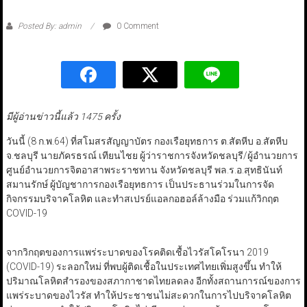
Posted By: admin
0 Comment
มีผู้อ่านข่าวนี้แล้ว 1475 ครั้ง
วันนี้ (8 ก.พ.64) ที่สโมสรสัญญาบัตร กองเรือยุทธการ ต.สัตหีบ อ.สัตหีบ
จ.ชลบุรี นายภัครธรณ์ เทียนไชย ผู้ว่าราชการจังหวัดชลบุรี/ผู้อำนวยการ
ศูนย์อำนวยการจิตอาสาพระราชทาน จังหวัดชลบุรี พล.ร.อ.สุทธินันท์
สมานรักษ์ ผู้บัญชาการกองเรือยุทธการ เป็นประธานร่วมในการจัด
กิจกรรมบริจาคโลหิต และทำสเปรย์แอลกอฮอล์ล้างมือ ร่วมแก้วิกฤต
COVID-19
จากวิกฤตของการแพร่ระบาดของโรคติดเชื้อไวรัสโคโรนา 2019
(COVID-19) ระลอกใหม่ ที่พบผู้ติดเชื้อในประเทศไทยเพิ่มสูงขึ้น ทำให้
ปริมาณโลหิตสำรองของสภากาชาดไทยลดลง อีกทั้งสถานการณ์ของการ
แพร่ระบาดของไวรัส ทำให้ประชาชนไม่สะดวกในการไปบริจาคโลหิต