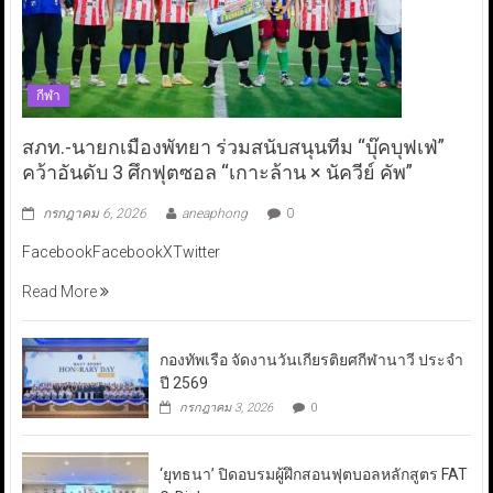
กีฬา
สภท.-นายกเมืองพัทยา ร่วมสนับสนุนทีม “บุ๊คบุฟเฟ่”
คว้าอันดับ 3 ศึกฟุตซอล “เกาะล้าน × นัควีย์ คัพ”
กรกฎาคม 6, 2026
aneaphong
0
FacebookFacebookXTwitter
Read More
กองทัพเรือ จัดงานวันเกียรติยศกีฬานาวี ประจำ
ปี 2569
กรกฎาคม 3, 2026
0
‘ยุทธนา’ ปิดอบรมผู้ฝึกสอนฟุตบอลหลักสูตร FAT