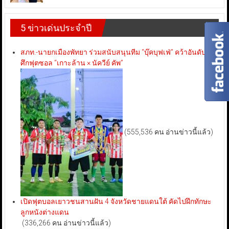
5 ข่าวเด่นประจำปี
สภท.-นายกเมืองพัทยา ร่วมสนับสนุนทีม “บุ๊คบุฟเฟ่” คว้าอันดับ 3
ศึกฟุตซอล “เกาะล้าน × นัควีย์ คัพ”
(555,536 คน อ่านข่าวนี้แล้ว)
เปิดฟุตบอลเยาวชนสานฝัน 4 จังหวัดชายแดนใต้ คัดไปฝึกทักษะ
ลูกหนังต่างแดน
(336,266 คน อ่านข่าวนี้แล้ว)