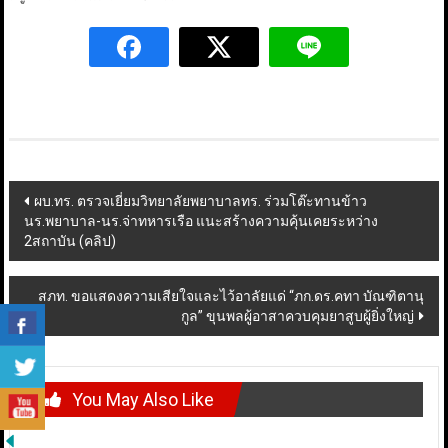
Post
ผบ.ทร. ตรวจเยี่ยมวิทยาลัยพยาบาลทร. ร่วมโต๊ะทานข้าว
นร.พยาบาล-นร.จ่าทหารเรือ แนะสร้างความคุ้นเคยระหว่าง
navigation
2สถาบัน (คลิป)
สภท. ขอแสดงความเสียใจและไว้อาลัยแด่ “ภก.ดร.คทา บัณฑิตานุ
กูล” ขุนพลผู้อาสาควบคุมยาสูบผู้ยิ่งใหญ่
You May Also Like