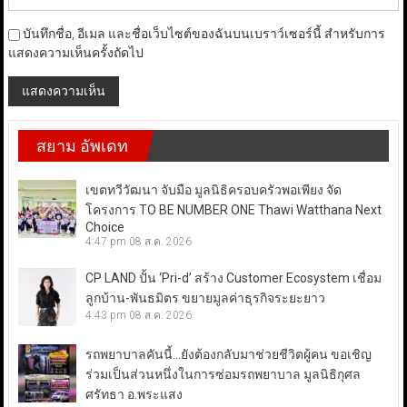
บันทึกชื่อ, อีเมล และชื่อเว็บไซต์ของฉันบนเบราว์เซอร์นี้ สำหรับการ
แสดงความเห็นครั้งถัดไป
สยาม อัพเดท
เขตทวีวัฒนา จับมือ มูลนิธิครอบครัวพอเพียง จัด
โครงการ TO BE NUMBER ONE Thawi Watthana Next
Choice
4:47 pm
08 ส.ค. 2026
CP LAND ปั้น ‘Pri-d’ สร้าง Customer Ecosystem เชื่อม
ลูกบ้าน-พันธมิตร ขยายมูลค่าธุรกิจระยะยาว
4:43 pm
08 ส.ค. 2026
รถพยาบาลคันนี้…ยังต้องกลับมาช่วยชีวิตผู้คน ขอเชิญ
ร่วมเป็นส่วนหนึ่งในการซ่อมรถพยาบาล มูลนิธิกุศล
ศรัทธา อ.พระแสง