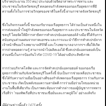
บริจาคประมาณ 350 คน) ประกอบด้วยจิตอาสาพระราชทาน และ
ประชาชนในจังหวัดชลบุรี ตลอดจนกำลังพลของกองเรือยุทธการที่มี
ความตั้งใจในการช่วยวิกฤตของชาติในครั้งนี้ ผ่านกาชาดจังหวัดชลบุรี
ซึ่งในกิจกรรมครั้งนี้ ชมรมภริยากองเรือยุทธการ ได้ร่วมเป็นส่วนหนึ่งใน
การส่งมอบน้ำใจสู่กำลังพลของกองเรือยุทธการ และประชาชนในจังหวัด
ชลบุรี โดยจัดให้มีการสาธิตการทำสเปรย์แอลกอฮอล์ล้างมือ ที่ได้รับการ
สนับสนุนส่วนผสมจากภาคเอกชน และการแนะนำวิธีการทำสเปรย์จาก
เจ้าหน้าที่ของโรงพยาบาลสิริกิติ์ และโรงพยาบาลอาภากรฯ เพื่อให้เกิด
การถ่ายทอดความรู้ สามารถนำไปผลิตเองได้ ซึ่งสเปรย์แอลกอฮอล์เป็น
ส่วนหนึ่งในการป้องกันไวรัส COVID-19 ได้อย่างมีประสิทธิภาพ
การร่วมบริจาคโลหิต และการจัดทำสเปรย์แอลกอฮอล์ ของกองเรือ
ยุทธการที่ร่วมกับจังหวัดชลบุรีในครั้งนี้ นับเป็นการช่วยเหลือประชาชน
ซึ่งได้รับความร่วมมือเป็นอย่างดีของกำลังพลกองเรือยุทธการ ร่วมกับภาค
ประชาชน เกิดเป็นพลังของความสามัคคี การร่วมมือร่วมใจของหน่วย
งานในพื้นที่เดียวกัน เป็นภาพสะท้อนจากคำกล่าวของผู้บัญชาการทหาร
เรือที่ว่า “กองทัพเรือที่ประชาชนเชื่อมั่นและภาคภูมิใจ” อย่างแท้จริง
มีผู้อ่านข่าวนี้แล้ว 1475 ครั้ง