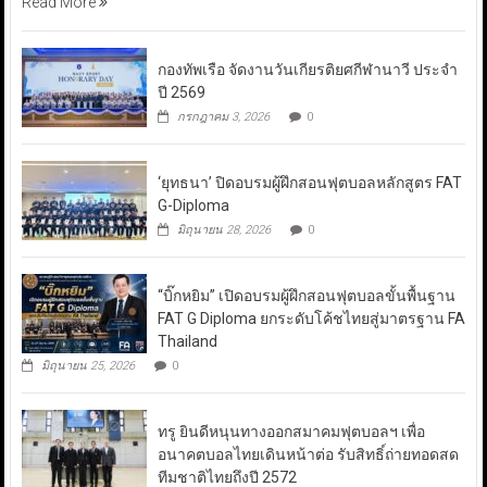
Read More
กองทัพเรือ จัดงานวันเกียรติยศกีฬานาวี ประจำ
ปี 2569
กรกฎาคม 3, 2026
0
‘ยุทธนา’ ปิดอบรมผู้ฝึกสอนฟุตบอลหลักสูตร FAT
G-Diploma
มิถุนายน 28, 2026
0
“บิ๊กหยิม” เปิดอบรมผู้ฝึกสอนฟุตบอลขั้นพื้นฐาน
FAT G Diploma ยกระดับโค้ชไทยสู่มาตรฐาน FA
Thailand
มิถุนายน 25, 2026
0
ทรู ยินดีหนุนทางออกสมาคมฟุตบอลฯ เพื่อ
อนาคตบอลไทยเดินหน้าต่อ รับสิทธิ์ถ่ายทอดสด
ทีมชาติไทยถึงปี 2572