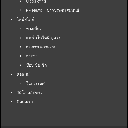
Classicfind
PR News – ข่าวประชาสัมพันธ์
ไลฟ์สไตล์
ท่องเที่ยว
แฟชั่นโซไซตี้-ดูดวง
สุขภาพ-ความงาม
อาหาร
ช้อป-ชิม-ชิล
คอลัมน์
ในประเทศ
วิดีโอ-คลิปข่าว
ติดต่อเรา