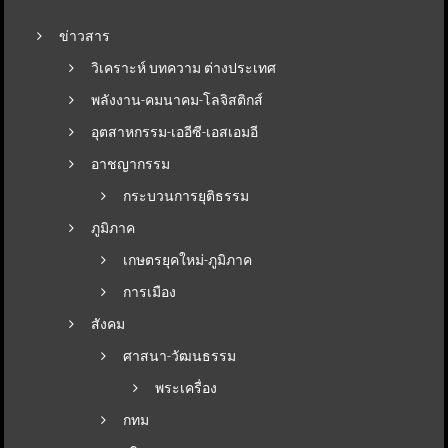
ข่าวสาร
วิเคราะห์ บทความ ต่างประเทศ
พลังงาน-คมนาคม-โลจิสติกส์
อุตสาหกรรม-เออีซี-เอสเอมอี
อาชญากรรม
กระบวนการยุติธรรม
ภูมิภาค
เกษตรยุคใหม่-ภูมิภาค
การเมือง
สังคม
ศาสนา-วัฒนธรรม
พระเครื่อง
กทม