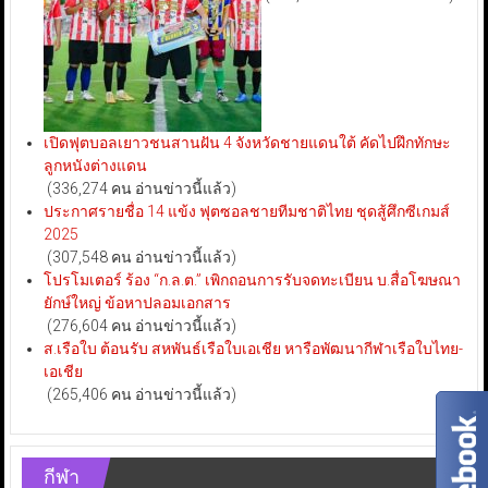
เปิดฟุตบอลเยาวชนสานฝัน 4 จังหวัดชายแดนใต้ คัดไปฝึกทักษะ
ลูกหนังต่างแดน
(336,274 คน อ่านข่าวนี้แล้ว)
ประกาศรายชื่อ 14 แข้ง ฟุตซอลชายทีมชาติไทย ชุดสู้ศึกซีเกมส์
2025
(307,548 คน อ่านข่าวนี้แล้ว)
โปรโมเตอร์ ร้อง “ก.ล.ต.” เพิกถอนการรับจดทะเบียน บ.สื่อโฆษณา
ยักษ์ใหญ่ ข้อหาปลอมเอกสาร
(276,604 คน อ่านข่าวนี้แล้ว)
ส.เรือใบ ต้อนรับ สหพันธ์เรือใบเอเชีย หารือพัฒนากีฬาเรือใบไทย-
เอเชีย
(265,406 คน อ่านข่าวนี้แล้ว)
กีฬา