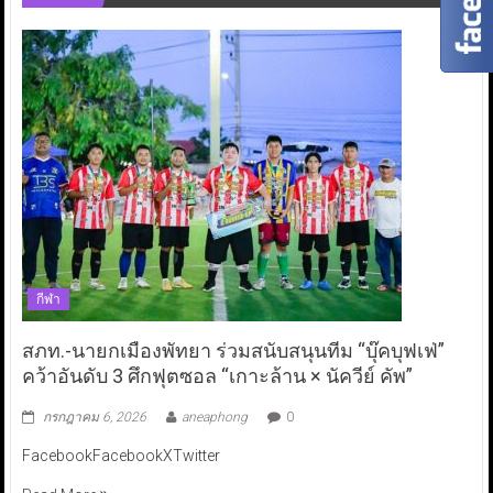
กีฬา
สภท.-นายกเมืองพัทยา ร่วมสนับสนุนทีม “บุ๊คบุฟเฟ่”
คว้าอันดับ 3 ศึกฟุตซอล “เกาะล้าน × นัควีย์ คัพ”
กรกฎาคม 6, 2026
aneaphong
0
FacebookFacebookXTwitter