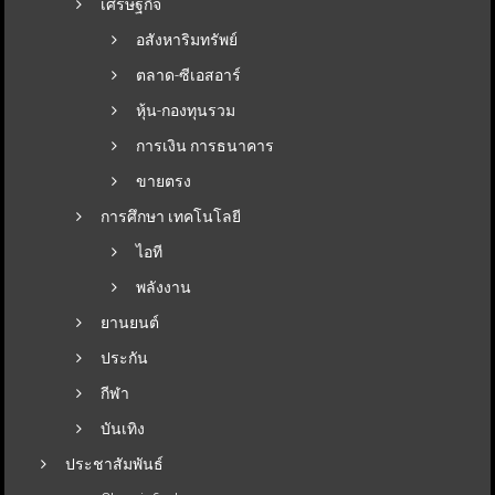
เศรษฐกิจ
อสังหาริมทรัพย์
ตลาด-ซีเอสอาร์
หุ้น-กองทุนรวม
การเงิน การธนาคาร
ขายตรง
การศึกษา เทคโนโลยี
ไอที
พลังงาน
ยานยนต์
ประกัน
กีฬา
บันเทิง
ประชาสัมพันธ์