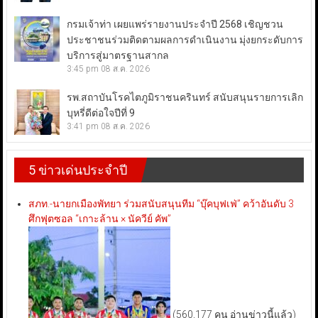
กรมเจ้าท่า เผยแพร่รายงานประจำปี 2568 เชิญชวน
ประชาชนร่วมติดตามผลการดำเนินงาน มุ่งยกระดับการ
บริการสู่มาตรฐานสากล
3:45 pm
08 ส.ค. 2026
รพ.สถาบันโรคไตภูมิราชนครินทร์ สนับสนุนรายการเลิก
บุหรี่ดีต่อใจปีที่ 9
3:41 pm
08 ส.ค. 2026
5 ข่าวเด่นประจำปี
สภท.-นายกเมืองพัทยา ร่วมสนับสนุนทีม “บุ๊คบุฟเฟ่” คว้าอันดับ 3
ศึกฟุตซอล “เกาะล้าน × นัควีย์ คัพ”
(560,177 คน อ่านข่าวนี้แล้ว)