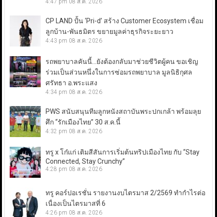
4:47 pm
08 ส.ค. 2026
CP LAND ปั้น ‘Pri-d’ สร้าง Customer Ecosystem เชื่อม
ลูกบ้าน-พันธมิตร ขยายมูลค่าธุรกิจระยะยาว
4:43 pm
08 ส.ค. 2026
รถพยาบาลคันนี้…ยังต้องกลับมาช่วยชีวิตผู้คน ขอเชิญ
ร่วมเป็นส่วนหนึ่งในการซ่อมรถพยาบาล มูลนิธิกุศล
ศรัทธา อ.พระแสง
4:34 pm
08 ส.ค. 2026
PWS สนับสนุนทีมลูกหนังสถาบันพระปกเกล้า พร้อมลุย
ศึก “รักเมืองไทย” 30 ส.ค.นี้
4:32 pm
08 ส.ค. 2026
ทรู x โก๋แก่ เติมสีสันการเริ่มต้นทริปเมืองไทย กับ “Stay
Connected, Stay Crunchy”
4:28 pm
08 ส.ค. 2026
ทรู คอร์ปอเรชั่น รายงานงบไตรมาส 2/2569 ทำกำไรต่อ
เนื่องเป็นไตรมาสที่ 6
4:26 pm
08 ส.ค. 2026