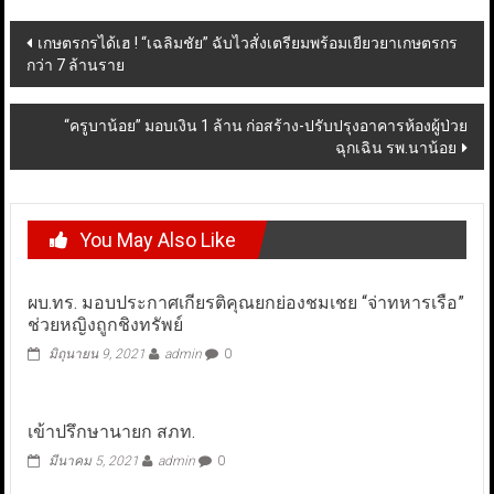
Post
เกษตรกรได้เฮ ! “เฉลิมชัย” ฉับไวสั่งเตรียมพร้อมเยียวยาเกษตรกร
กว่า 7 ล้านราย
navigation
“ครูบาน้อย” มอบเงิน 1 ล้าน ก่อสร้าง-ปรับปรุงอาคารห้องผู้ป่วย
ฉุกเฉิน รพ.นาน้อย
You May Also Like
ผบ.ทร. มอบประกาศเกียรติคุณยกย่องชมเชย “จ่าทหารเรือ”
ช่วยหญิงถูกชิงทรัพย์
มิถุนายน 9, 2021
admin
0
เข้าปรึกษานายก สภท.
มีนาคม 5, 2021
admin
0