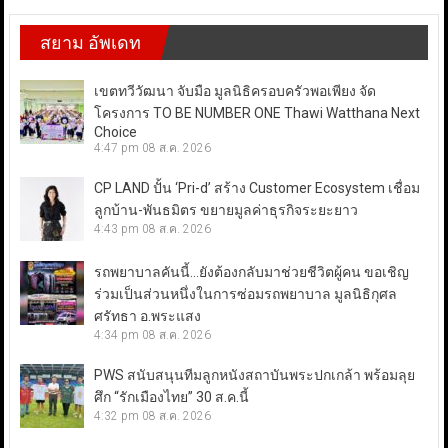
สยาม อัพเดท
เขตทวีวัฒนา จับมือ มูลนิธิครอบครัวพอเพียง จัด
โครงการ TO BE NUMBER ONE Thawi Watthana Next
Choice
4:47 pm
08 ส.ค. 2026
CP LAND ปั้น ‘Pri-d’ สร้าง Customer Ecosystem เชื่อม
ลูกบ้าน-พันธมิตร ขยายมูลค่าธุรกิจระยะยาว
4:43 pm
08 ส.ค. 2026
รถพยาบาลคันนี้…ยังต้องกลับมาช่วยชีวิตผู้คน ขอเชิญ
ร่วมเป็นส่วนหนึ่งในการซ่อมรถพยาบาล มูลนิธิกุศล
ศรัทธา อ.พระแสง
4:34 pm
08 ส.ค. 2026
PWS สนับสนุนทีมลูกหนังสถาบันพระปกเกล้า พร้อมลุย
ศึก “รักเมืองไทย” 30 ส.ค.นี้
4:32 pm
08 ส.ค. 2026