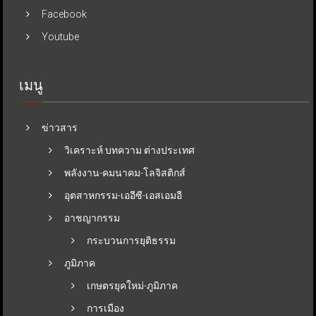
Facebook
Youtube
เมนู
ข่าวสาร
วิเคราะห์ บทความ ต่างประเทศ
พลังงาน-คมนาคม-โลจิสติกส์
อุตสาหกรรม-เออีซี-เอสเอมอี
อาชญากรรม
กระบวนการยุติธรรม
ภูมิภาค
เกษตรยุคใหม่-ภูมิภาค
การเมือง