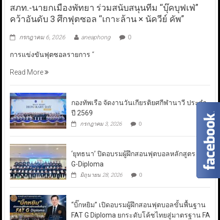
สภท.-นายกเมืองพัทยา ร่วมสนับสนุนทีม “บุ๊คบุฟเฟ่”
คว้าอันดับ 3 ศึกฟุตซอล “เกาะล้าน × นัควีย์ คัพ”
กรกฎาคม 6, 2026
aneaphong
0
การแข่งขันฟุตซอลรายการ “
Read More
กองทัพเรือ จัดงานวันเกียรติยศกีฬานาวี ประจำ
ปี 2569
กรกฎาคม 3, 2026
0
‘ยุทธนา’ ปิดอบรมผู้ฝึกสอนฟุตบอลหลักสูตร FAT
G-Diploma
มิถุนายน 28, 2026
0
“บิ๊กหยิม” เปิดอบรมผู้ฝึกสอนฟุตบอลขั้นพื้นฐาน
FAT G Diploma ยกระดับโค้ชไทยสู่มาตรฐาน FA