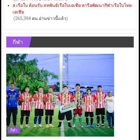
ส.เรือใบ ต้อนรับ สหพันธ์เรือใบเอเชีย หารือพัฒนากีฬาเรือใบไทย-
เอเชีย
(265,394 คน อ่านข่าวนี้แล้ว)
กีฬา
กีฬา