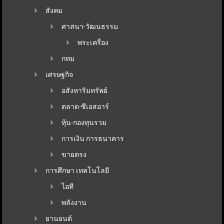
สังคม
ศาสนา-วัฒนธรรม
พระเครื่อง
กทม
เศรษฐกิจ
อสังหาริมทรัพย์
ตลาด-ซีเอสอาร์
หุ้น-กองทุนรวม
การเงิน การธนาคาร
ขายตรง
การศึกษา เทคโนโลยี
ไอที
พลังงาน
ยานยนต์