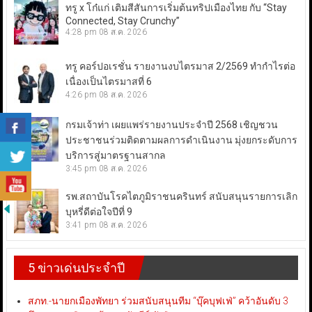
ทรู x โก๋แก่ เติมสีสันการเริ่มต้นทริปเมืองไทย กับ “Stay
Connected, Stay Crunchy”
4:28 pm
08 ส.ค. 2026
ทรู คอร์ปอเรชั่น รายงานงบไตรมาส 2/2569 ทำกำไรต่อ
เนื่องเป็นไตรมาสที่ 6
4:26 pm
08 ส.ค. 2026
กรมเจ้าท่า เผยแพร่รายงานประจำปี 2568 เชิญชวน
ประชาชนร่วมติดตามผลการดำเนินงาน มุ่งยกระดับการ
บริการสู่มาตรฐานสากล
3:45 pm
08 ส.ค. 2026
รพ.สถาบันโรคไตภูมิราชนครินทร์ สนับสนุนรายการเลิก
บุหรี่ดีต่อใจปีที่ 9
3:41 pm
08 ส.ค. 2026
5 ข่าวเด่นประจำปี
สภท.-นายกเมืองพัทยา ร่วมสนับสนุนทีม “บุ๊คบุฟเฟ่” คว้าอันดับ 3