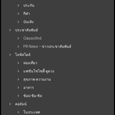
ประกัน
กีฬา
บันเทิง
ประชาสัมพันธ์
Classicfind
PR News – ข่าวประชาสัมพันธ์
ไลฟ์สไตล์
ท่องเที่ยว
แฟชั่นโซไซตี้-ดูดวง
สุขภาพ-ความงาม
อาหาร
ช้อป-ชิม-ชิล
คอลัมน์
ในประเทศ