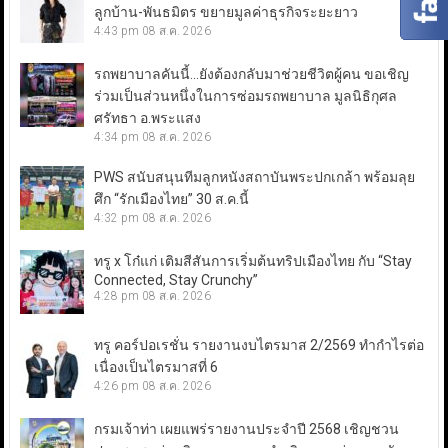
ลูกบ้าน-พันธมิตร ขยายมูลค่าธุรกิจระยะยาว
4:43 pm
08 ส.ค. 2026
รถพยาบาลคันนี้…ยังต้องกลับมาช่วยชีวิตผู้คน ขอเชิญ
ร่วมเป็นส่วนหนึ่งในการซ่อมรถพยาบาล มูลนิธิกุศล
ศรัทธา อ.พระแสง
4:34 pm
08 ส.ค. 2026
PWS สนับสนุนทีมลูกหนังสถาบันพระปกเกล้า พร้อมลุย
ศึก “รักเมืองไทย” 30 ส.ค.นี้
4:32 pm
08 ส.ค. 2026
ทรู x โก๋แก่ เติมสีสันการเริ่มต้นทริปเมืองไทย กับ “Stay
Connected, Stay Crunchy”
4:28 pm
08 ส.ค. 2026
ทรู คอร์ปอเรชั่น รายงานงบไตรมาส 2/2569 ทำกำไรต่อ
เนื่องเป็นไตรมาสที่ 6
4:26 pm
08 ส.ค. 2026
กรมเจ้าท่า เผยแพร่รายงานประจำปี 2568 เชิญชวน