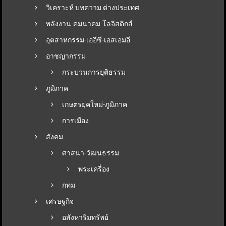
วิเคราะห์ บทความ ต่างประเทศ
พลังงาน-คมนาคม-โลจิสติกส์
อุตสาหกรรม-เออีซี-เอสเอมอี
อาชญากรรม
กระบวนการยุติธรรม
ภูมิภาค
เกษตรยุคใหม่-ภูมิภาค
การเมือง
สังคม
ศาสนา-วัฒนธรรม
พระเครื่อง
กทม
เศรษฐกิจ
อสังหาริมทรัพย์