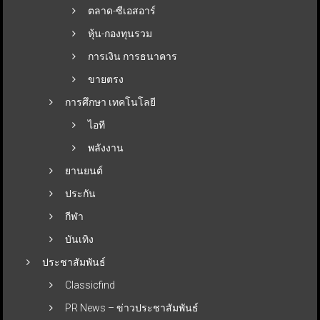
ตลาด-ซีเอสอาร์
หุ้น-กองทุนรวม
การเงิน การธนาคาร
ขายตรง
การศึกษา เทคโนโลยี
ไอที
พลังงาน
ยานยนต์
ประกัน
กีฬา
บันเทิง
ประชาสัมพันธ์
Classicfind
PR News – ข่าวประชาสัมพันธ์