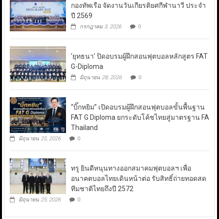
กองทัพเรือ จัดงานวันเกียรติยศกีฬานาวี ประจำ
ปี 2569
กรกฎาคม 3, 2026
0
‘ยุทธนา’ ปิดอบรมผู้ฝึกสอนฟุตบอลหลักสูตร FAT
G-Diploma
มิถุนายน 28, 2026
0
“บิ๊กหยิม” เปิดอบรมผู้ฝึกสอนฟุตบอลขั้นพื้นฐาน
FAT G Diploma ยกระดับโค้ชไทยสู่มาตรฐาน FA
Thailand
มิถุนายน 25, 2026
0
ทรู ยินดีหนุนทางออกสมาคมฟุตบอลฯ เพื่อ
อนาคตบอลไทยเดินหน้าต่อ รับสิทธิ์ถ่ายทอดสด
ทีมชาติไทยถึงปี 2572
มิถุนายน 25, 2026
0