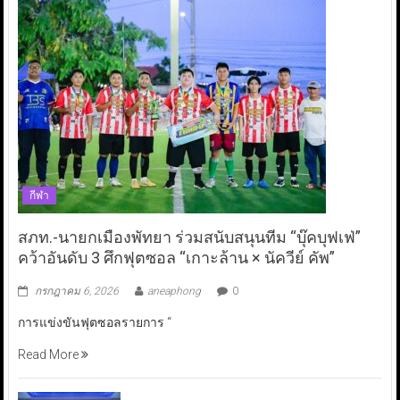
กีฬา
สภท.-นายกเมืองพัทยา ร่วมสนับสนุนทีม “บุ๊คบุฟเฟ่”
คว้าอันดับ 3 ศึกฟุตซอล “เกาะล้าน × นัควีย์ คัพ”
กรกฎาคม 6, 2026
aneaphong
0
การแข่งขันฟุตซอลรายการ “
Read More