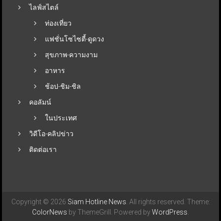
ไลฟ์สไตล์
ท่องเที่ยว
แฟชั่นโซไซตี้-ดูดวง
สุขภาพ-ความงาม
อาหาร
ช้อป-ชิม-ชิล
คอลัมน์
ในประเทศ
วิดีโอ-คลิปข่าว
ติดต่อเรา
Copyright © 2026
Siam Hotline News
. All rights reserved. Theme:
ColorNews
by ThemeGrill. Powered by
WordPress
.