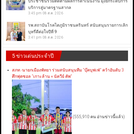
ประชาชนร่วมติดตามผลการดำเนินงาน มุ่งยกระดับการ
บริการสู่มาตรฐานสากล
3:45 pm
08 ส.ค. 2026
รพ.สถาบันโรคไตภูมิราชนครินทร์ สนับสนุนรายการเลิก
บุหรี่ดีต่อใจปีที่ 9
3:41 pm
08 ส.ค. 2026
5 ข่าวเด่นประจำปี
สภท.-นายกเมืองพัทยา ร่วมสนับสนุนทีม “บุ๊คบุฟเฟ่” คว้าอันดับ 3
ศึกฟุตซอล “เกาะล้าน × นัควีย์ คัพ”
(555,910 คน อ่านข่าวนี้แล้ว)