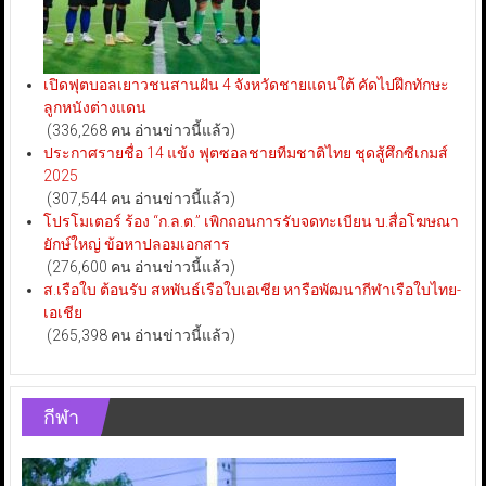
เปิดฟุตบอลเยาวชนสานฝัน 4 จังหวัดชายแดนใต้ คัดไปฝึกทักษะ
ลูกหนังต่างแดน
(336,268 คน อ่านข่าวนี้แล้ว)
ประกาศรายชื่อ 14 แข้ง ฟุตซอลชายทีมชาติไทย ชุดสู้ศึกซีเกมส์
2025
(307,544 คน อ่านข่าวนี้แล้ว)
โปรโมเตอร์ ร้อง “ก.ล.ต.” เพิกถอนการรับจดทะเบียน บ.สื่อโฆษณา
ยักษ์ใหญ่ ข้อหาปลอมเอกสาร
(276,600 คน อ่านข่าวนี้แล้ว)
ส.เรือใบ ต้อนรับ สหพันธ์เรือใบเอเชีย หารือพัฒนากีฬาเรือใบไทย-
เอเชีย
(265,398 คน อ่านข่าวนี้แล้ว)
กีฬา