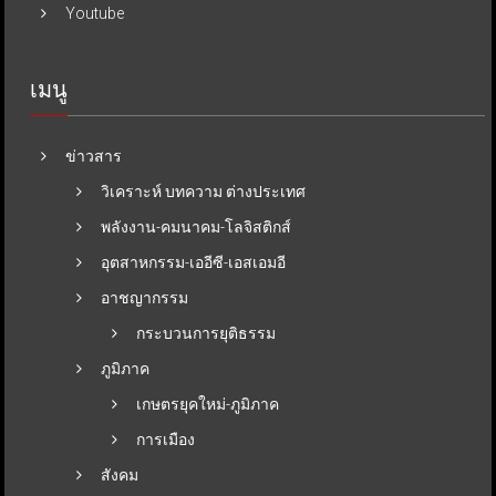
Youtube
เมนู
ข่าวสาร
วิเคราะห์ บทความ ต่างประเทศ
พลังงาน-คมนาคม-โลจิสติกส์
อุตสาหกรรม-เออีซี-เอสเอมอี
อาชญากรรม
กระบวนการยุติธรรม
ภูมิภาค
เกษตรยุคใหม่-ภูมิภาค
การเมือง
สังคม