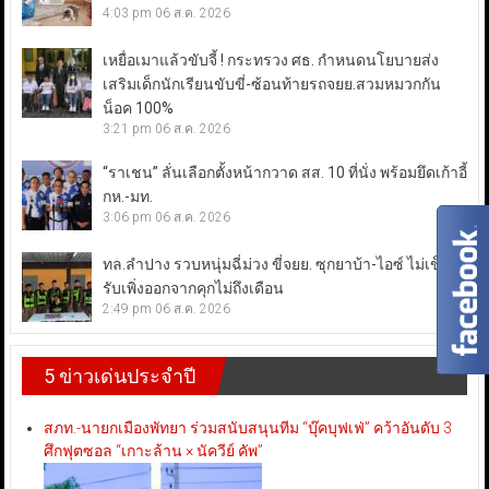
4:03 pm
06 ส.ค. 2026
เหยื่อเมาแล้วขับจี้ ! กระทรวง ศธ. กำหนดนโยบายส่ง
เสริมเด็กนักเรียนขับขี่-ซ้อนท้ายรถจยย.สวมหมวกกัน
น็อค 100%
3:21 pm
06 ส.ค. 2026
“ราเชน” ลั่นเลือกตั้งหน้ากวาด สส. 10 ที่นั่ง พร้อมยึดเก้าอี้
กห.-มท.
3:06 pm
06 ส.ค. 2026
ทล.ลำปาง รวบหนุ่มฉี่ม่วง ขี่จยย. ซุกยาบ้า-ไอซ์ ไม่เข็ด!
รับเพิ่งออกจากคุกไม่ถึงเดือน
2:49 pm
06 ส.ค. 2026
5 ข่าวเด่นประจำปี
สภท.-นายกเมืองพัทยา ร่วมสนับสนุนทีม “บุ๊คบุฟเฟ่” คว้าอันดับ 3
ศึกฟุตซอล “เกาะล้าน × นัควีย์ คัพ”