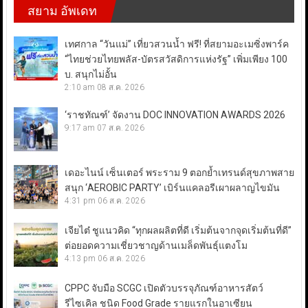
สยาม อัพเดท
เทศกาล “วันแม่” เที่ยวสวนน้ำ ฟรี! ที่สยามอะเมซิ่งพาร์ค
“ไทยช่วยไทยพลัส-บัตรสวัสดิการแห่งรัฐ” เพิ่มเพียง 100
บ. สนุกไม่อั้น
2:10 am
08 ส.ค. 2026
‘ราชทัณฑ์’ จัดงาน DOC INNOVATION AWARDS 2026
9:17 am
07 ส.ค. 2026
เดอะไนน์ เซ็นเตอร์ พระราม 9 ตอกย้ำเทรนด์สุขภาพสาย
สนุก ‘AEROBIC PARTY’ เบิร์นแคลอรีเผาผลาญไขมัน
4:31 pm
06 ส.ค. 2026
เจียไต๋ ชูแนวคิด “ทุกผลผลิตที่ดี เริ่มต้นจากจุดเริ่มต้นที่ดี”
ต่อยอดความเชี่ยวชาญด้านเมล็ดพันธุ์แตงโม
4:13 pm
06 ส.ค. 2026
CPPC จับมือ SCGC เปิดตัวบรรจุภัณฑ์อาหารสัตว์
รีไซเคิล ชนิด Food Grade รายแรกในอาเซียน