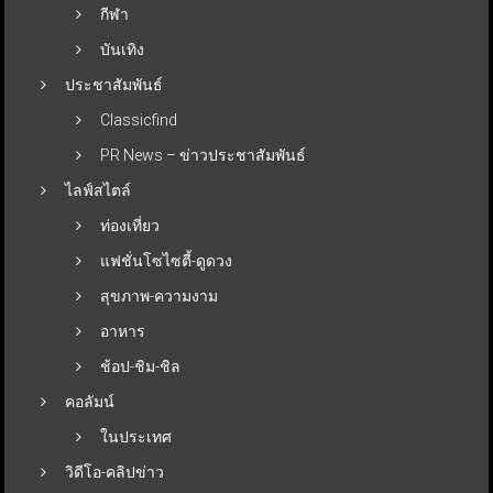
กีฬา
บันเทิง
ประชาสัมพันธ์
Classicfind
PR News – ข่าวประชาสัมพันธ์
ไลฟ์สไตล์
ท่องเที่ยว
แฟชั่นโซไซตี้-ดูดวง
สุขภาพ-ความงาม
อาหาร
ช้อป-ชิม-ชิล
คอลัมน์
ในประเทศ
วิดีโอ-คลิปข่าว