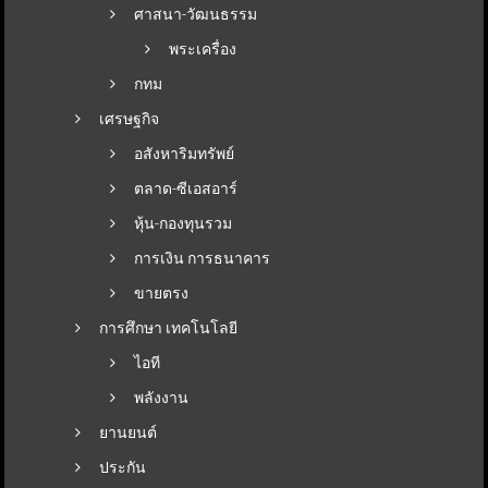
ศาสนา-วัฒนธรรม
พระเครื่อง
กทม
เศรษฐกิจ
อสังหาริมทรัพย์
ตลาด-ซีเอสอาร์
หุ้น-กองทุนรวม
การเงิน การธนาคาร
ขายตรง
การศึกษา เทคโนโลยี
ไอที
พลังงาน
ยานยนต์
ประกัน