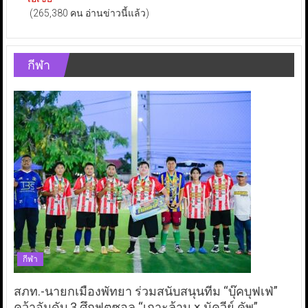
(265,380 คน อ่านข่าวนี้แล้ว)
กีฬา
กีฬา
สภท.-นายกเมืองพัทยา ร่วมสนับสนุนทีม “บุ๊คบุฟเฟ่”
คว้าอันดับ 3 ศึกฟุตซอล “เกาะล้าน × นัควีย์ คัพ”