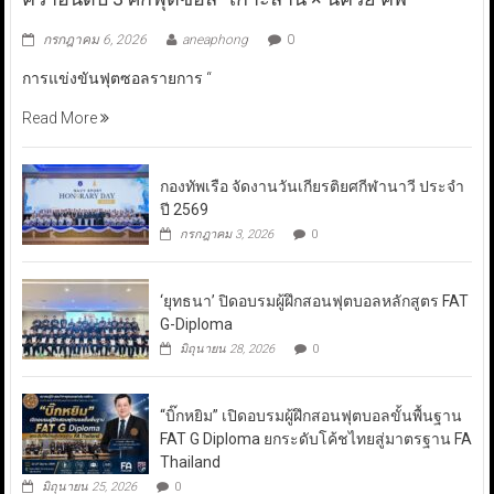
กรกฎาคม 6, 2026
aneaphong
0
การแข่งขันฟุตซอลรายการ “
Read More
กองทัพเรือ จัดงานวันเกียรติยศกีฬานาวี ประจำ
ปี 2569
กรกฎาคม 3, 2026
0
‘ยุทธนา’ ปิดอบรมผู้ฝึกสอนฟุตบอลหลักสูตร FAT
G-Diploma
มิถุนายน 28, 2026
0
“บิ๊กหยิม” เปิดอบรมผู้ฝึกสอนฟุตบอลขั้นพื้นฐาน
FAT G Diploma ยกระดับโค้ชไทยสู่มาตรฐาน FA
Thailand
มิถุนายน 25, 2026
0