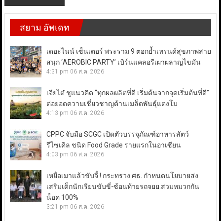
สยาม อัพเดท
เดอะไนน์ เซ็นเตอร์ พระราม 9 ตอกย้ำเทรนด์สุขภาพสาย
สนุก ‘AEROBIC PARTY’ เบิร์นแคลอรีเผาผลาญไขมัน
4:31 pm
06 ส.ค. 2026
เจียไต๋ ชูแนวคิด “ทุกผลผลิตที่ดี เริ่มต้นจากจุดเริ่มต้นที่ดี”
ต่อยอดความเชี่ยวชาญด้านเมล็ดพันธุ์แตงโม
4:13 pm
06 ส.ค. 2026
CPPC จับมือ SCGC เปิดตัวบรรจุภัณฑ์อาหารสัตว์
รีไซเคิล ชนิด Food Grade รายแรกในอาเซียน
4:03 pm
06 ส.ค. 2026
เหยื่อเมาแล้วขับจี้ ! กระทรวง ศธ. กำหนดนโยบายส่ง
เสริมเด็กนักเรียนขับขี่-ซ้อนท้ายรถจยย.สวมหมวกกัน
น็อค 100%
3:21 pm
06 ส.ค. 2026