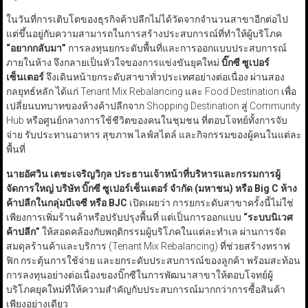
ในวันที่การเติบโตของธุรกิจค้าปลีกไม่ได้วัดจากจำนวนสาขาอีกต่อไป
แต่ขึ้นอยู่กับความสามารถในการสร้างประสบการณ์ที่ทำให้ผู้บริโภค
“
อยากกลับมา
”
การลงทุนยกระดับพื้นที่และการออกแบบประสบการณ์
ภายในห้าง จึงกลายเป็นหัวใจของการแข่งขันยุคใหม่
บิ๊กซี ซูเปอร์
เซ็นเตอร์
จึงเดินหน้ายกระดับสาขาทั่วประเทศอย่างต่อเนื่อง ผ่านสอง
กลยุทธ์หลัก ได้แก่ Tenant Mix Rebalancing และ Food Destination เพื่อ
เปลี่ยนบทบาทของห้างค้าปลีกจาก Shopping Destination สู่ Community
Hub หรือศูนย์กลางการใช้ชีวิตของคนในชุมชน ที่ตอบโจทย์ทั้งการจับ
จ่าย รับประทานอาหาร สุขภาพ ไลฟ์สไตล์ และกิจกรรมของผู้คนในแต่ละ
พื้นที่
นายอัศวิน เตชะเจริญวิกุล ประธานเจ้าหน้าที่บริหารและกรรมการผู้
จัดการใหญ่ บริษัท บิ๊กซี ซูเปอร์เซ็นเตอร์ จำกัด (มหาชน) หรือ Big C
ห้าง
ค้าปลีกในกลุ่มบีเจซี หรือ BJC
เปิดเผยว่า การยกระดับสาขาครั้งนี้ไม่ใช่
เพียงการเพิ่มร้านค้าหรือปรับปรุงพื้นที่ แต่เป็นการออกแบบ
“
ระบบนิเวศ
ค้าปลีก
”
ให้สอดคล้องกับพฤติกรรมผู้บริโภคในแต่ละทำเล ผ่านการจัด
สมดุลร้านค้าและบริการ (Tenant Mix Rebalancing) ที่ช่วยสร้างทราฟ
ฟิก กระตุ้นการใช้จ่าย และยกระดับประสบการณ์ของลูกค้า พร้อมสะท้อน
การลงทุนอย่างต่อเนื่องของบิ๊กซีในการพัฒนาสาขาให้ตอบโจทย์ผู้
บริโภคยุคใหม่ที่ให้ความสำคัญกับประสบการณ์มากกว่าการซื้อสินค้า
เพียงอย่างเดียว