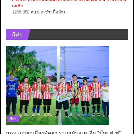
เอเชีย
(265,350 คน อ่านข่าวนี้แล้ว)
กีฬา
กีฬา
สภท.-นายกเมืองพัทยา ร่วมสนับสนุนทีม “บุ๊คบุฟเฟ่”