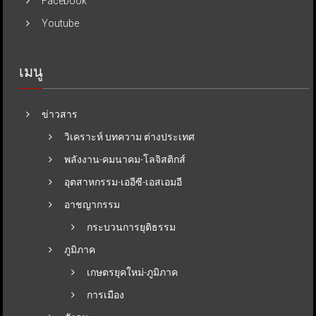
Facebook
Youtube
เมนู
ข่าวสาร
วิเคราะห์ บทความ ต่างประเทศ
พลังงาน-คมนาคม-โลจิสติกส์
อุตสาหกรรม-เออีซี-เอสเอมอี
อาชญากรรม
กระบวนการยุติธรรม
ภูมิภาค
เกษตรยุคใหม่-ภูมิภาค
การเมือง