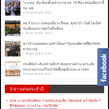
“ราเชน” ลั่นเลือกตั้งหน้ากวาด สส. 10 ที่นั่ง พร้อมยึดเก้าอี้
กห.-มท.
3:06 pm
06 ส.ค. 2026
ทล.ลำปาง รวบหนุ่มฉี่ม่วง ขี่จยย. ซุกยาบ้า-ไอซ์ ไม่เข็ด!
รับเพิ่งออกจากคุกไม่ถึงเดือน
2:49 pm
06 ส.ค. 2026
ชาวบ้านออมทอง บุกทำเนียบฯ ร้องปมพิพาทที่ดินวัดดัง
ย่านบางปู
1:48 pm
06 ส.ค. 2026
กรมพินิจฯ เดินหน้าผนึกกำลังทุกภาคส่วน ยกระดับ
กระบวนการแก้ไขบำบัดฟื้นฟูเด็กและเยาวชน
3:56 pm
05 ส.ค. 2026
5 ข่าวเด่นประจำปี
สภท.-นายกเมืองพัทยา ร่วมสนับสนุนทีม “บุ๊คบุฟเฟ่” คว้าอันดับ 3
ศึกฟุตซอล “เกาะล้าน × นัควีย์ คัพ”