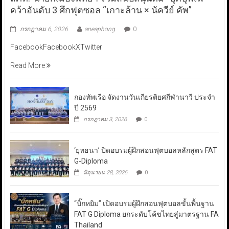
คว้าอันดับ 3 ศึกฟุตซอล “เกาะล้าน × นัควีย์ คัพ”
กรกฎาคม 6, 2026
aneaphong
0
FacebookFacebookXTwitter
Read More
กองทัพเรือ จัดงานวันเกียรติยศกีฬานาวี ประจำ
ปี 2569
กรกฎาคม 3, 2026
0
‘ยุทธนา’ ปิดอบรมผู้ฝึกสอนฟุตบอลหลักสูตร FAT
G-Diploma
มิถุนายน 28, 2026
0
“บิ๊กหยิม” เปิดอบรมผู้ฝึกสอนฟุตบอลขั้นพื้นฐาน
FAT G Diploma ยกระดับโค้ชไทยสู่มาตรฐาน FA
Thailand