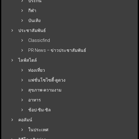
ประกัน
กีฬา
บันเทิง
ประชาสัมพันธ์
Classicfind
PR News – ข่าวประชาสัมพันธ์
ไลฟ์สไตล์
ท่องเที่ยว
แฟชั่นโซไซตี้-ดูดวง
สุขภาพ-ความงาม
อาหาร
ช้อป-ชิม-ชิล
คอลัมน์
ในประเทศ