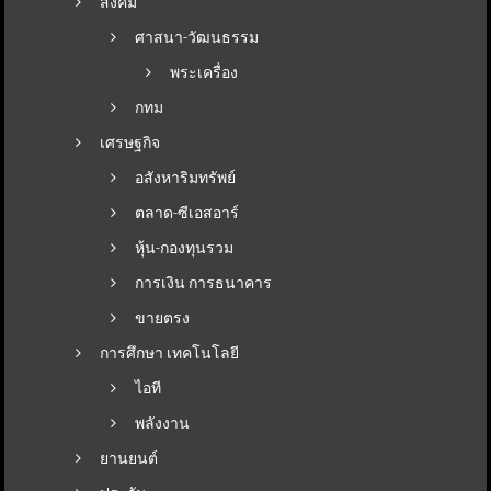
สังคม
ศาสนา-วัฒนธรรม
พระเครื่อง
กทม
เศรษฐกิจ
อสังหาริมทรัพย์
ตลาด-ซีเอสอาร์
หุ้น-กองทุนรวม
การเงิน การธนาคาร
ขายตรง
การศึกษา เทคโนโลยี
ไอที
พลังงาน
ยานยนต์