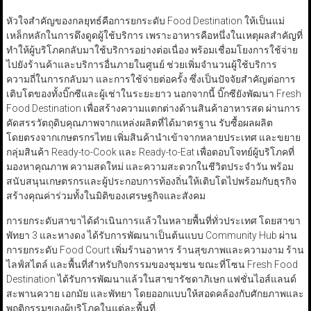
หัวใจสำคัญของกลยุทธ์คือการยกระดับ Food Destination ให้เป็นแม่
เหล็กหลักในการดึงดูดผู้ใช้บริการ เพราะอาหารคือหนึ่งในเหตุผลสำคัญที่
ทำให้ผู้บริโภคกลับมาใช้บริการอย่างต่อเนื่อง พร้อมเชื่อมโยงการใช้จ่าย
ไปยังร้านค้าและบริการอื่นภายในศูนย์ ช่วยเพิ่มจำนวนผู้ใช้บริการ
ความถี่ในการกลับมา และการใช้จ่ายต่อครั้ง ซึ่งเป็นปัจจัยสำคัญต่อการ
เติบโตของทั้งบิ๊กซีและผู้เช่าในระยะยาว นอกจากนี้ บิ๊กซียังพัฒนา Fresh
Food Destination เพื่อสร้างความแตกต่างด้านสินค้าอาหารสด ผ่านการ
คัดสรรวัตถุดิบคุณภาพจากแหล่งผลิตที่ได้มาตรฐาน รับซื้อผลผลิต
โดยตรงจากเกษตรกรไทย เพิ่มสินค้านำเข้าจากหลายประเทศ และขยาย
กลุ่มสินค้า Ready-to-Cook และ Ready-to-Eat เพื่อตอบโจทย์ผู้บริโภคที่
มองหาคุณภาพ ความสดใหม่ และความสะดวกในชีวิตประจำวัน พร้อม
สนับสนุนเกษตรกรและผู้ประกอบการท้องถิ่นให้เติบโตไปพร้อมกับธุรกิจ
สร้างคุณค่าร่วมทั้งในมิติของเศรษฐกิจและสังคม
การยกระดับสาขาได้ดำเนินการแล้วในหลายพื้นที่ทั่วประเทศ โดยสาขา
พัทยา 3 และหางดง ได้รับการพัฒนาเป็นต้นแบบ Community Hub ผ่าน
การยกระดับ Food Court เพิ่มร้านอาหาร ร้านสุขภาพและความงาม ร้าน
ไลฟ์สไตล์ และพื้นที่สำหรับกิจกรรมของชุมชน ขณะที่โซน Fresh Food
Destination ได้รับการพัฒนาแล้วในสาขารัชดาภิเษก แฟชั่นไอส์แลนด์
สะพานควาย เอกมัย และพัทยา โดยออกแบบให้สอดคล้องกับศักยภาพและ
พฤติกรรมของผู้บริโภคในแต่ละพื้นที่