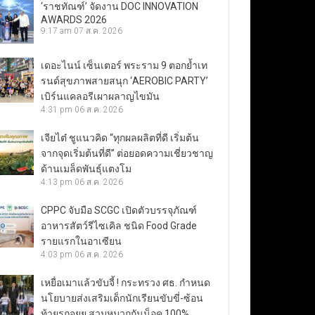
‘ราชทัณฑ์’ จัดงาน DOC INNOVATION
AWARDS 2026
9:17 am
07 ส.ค. 2026
เดอะไนน์ เซ็นเตอร์ พระราม 9 ตอกย้ำเท
รนด์สุขภาพสายสนุก ‘AEROBIC PARTY’
เบิร์นแคลอรีเผาผลาญไขมัน
4:31 pm
06 ส.ค. 2026
เจียไต๋ ชูแนวคิด “ทุกผลผลิตที่ดี เริ่มต้น
จากจุดเริ่มต้นที่ดี” ต่อยอดความเชี่ยวชาญ
ด้านเมล็ดพันธุ์แตงโม
4:13 pm
06 ส.ค. 2026
CPPC จับมือ SCGC เปิดตัวบรรจุภัณฑ์
อาหารสัตว์รีไซเคิล ชนิด Food Grade
รายแรกในอาเซียน
4:03 pm
06 ส.ค. 2026
เหยื่อเมาแล้วขับจี้ ! กระทรวง ศธ. กำหนด
นโยบายส่งเสริมเด็กนักเรียนขับขี่-ซ้อน
ท้ายรถจยย.สวมหมวกกันน็อค 100%