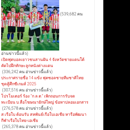
(539,682 คน
อ่านข่าวนี้แล้ว)
เปิดฟุตบอลเยาวชนสานฝัน 4 จังหวัดชายแดนใต้
คัดไปฝึกทักษะลูกหนังต่างแดน
(336,242 คน อ่านข่าวนี้แล้ว)
ประกาศรายชื่อ 14 แข้ง ฟุตซอลชายทีมชาติไทย
ชุดสู้ศึกซีเกมส์ 2025
(307,516 คน อ่านข่าวนี้แล้ว)
โปรโมเตอร์ ร้อง “ก.ล.ต.” เพิกถอนการรับจด
ทะเบียน บ.สื่อโฆษณายักษ์ใหญ่ ข้อหาปลอมเอกสาร
(276,578 คน อ่านข่าวนี้แล้ว)
ส.เรือใบ ต้อนรับ สหพันธ์เรือใบเอเชีย หารือพัฒนา
กีฬาเรือใบไทย-เอเชีย
(265,378 คน อ่านข่าวนี้แล้ว)