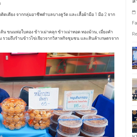
ล้
ฯ
่วยติดเตียง จากกลุ่มอาชีพตำบลบางคูวัด และเสื้อผ้ามือ 1 มือ 2 จาก
Fa
เส้น ขนมห่อใบตอง ข้าวเม่าคลุก ข้าวเม่าทอด ทองม้วน, เมี่ยงคำ
Re
ม รวมถึงร้านข้าวไข่เจียวจากวิสาหกิจชุมชน และสินค้าเกษตรจาก
มา