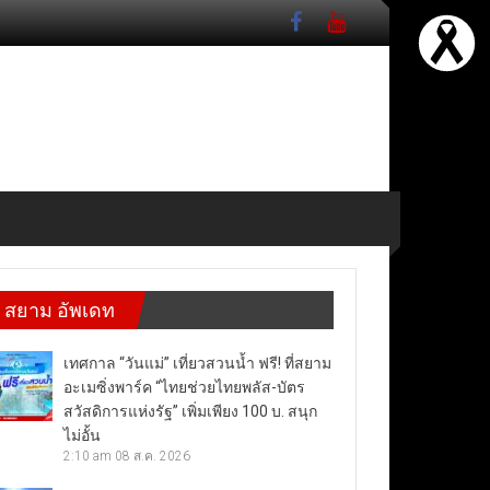
สยาม อัพเดท
เทศกาล “วันแม่” เที่ยวสวนน้ำ ฟรี! ที่สยาม
อะเมซิ่งพาร์ค “ไทยช่วยไทยพลัส-บัตร
สวัสดิการแห่งรัฐ” เพิ่มเพียง 100 บ. สนุก
ไม่อั้น
2:10 am
08 ส.ค. 2026