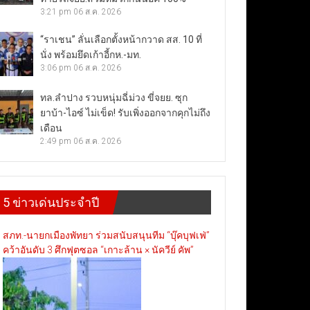
3:21 pm
06 ส.ค. 2026
“ราเชน” ลั่นเลือกตั้งหน้ากวาด สส. 10 ที่
นั่ง พร้อมยึดเก้าอี้กห.-มท.
3:06 pm
06 ส.ค. 2026
ทล.ลำปาง รวบหนุ่มฉี่ม่วง ขี่จยย. ซุก
ยาบ้า-ไอซ์ ไม่เข็ด! รับเพิ่งออกจากคุกไม่ถึง
เดือน
2:49 pm
06 ส.ค. 2026
5 ข่าวเด่นประจำปี
สภท.-นายกเมืองพัทยา ร่วมสนับสนุนทีม “บุ๊คบุฟเฟ่”
คว้าอันดับ 3 ศึกฟุตซอล “เกาะล้าน × นัควีย์ คัพ”