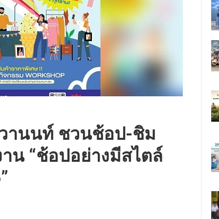
ติวานนท์ ชวนช้อป-ชิม
าน “ช้อปอย่างมีสไตล์
6”