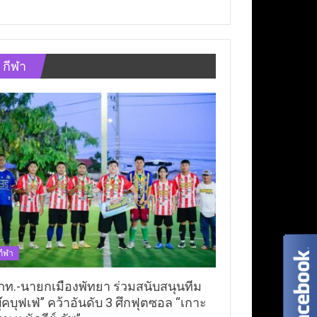
กีฬา
กีฬา
ภท.-นายกเมืองพัทยา ร่วมสนับสนุนทีม
ุ๊คบุฟเฟ่” คว้าอันดับ 3 ศึกฟุตซอล “เกาะ