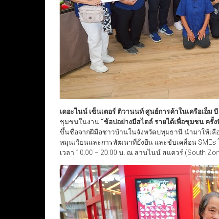
เดอะไนน์ เซ็นเตอร์ ติวานนท์ ศูนย์การค้าในเครือเอ็ม บี
ชุมชนในงาน
“
ช้อปอย่างมีสไตล์ รายได้เพื่อชุมชน ครั้งท
ขึ้นชื่อจากฝีมือชาวบ้านในจังหวัดปทุมธานี นำมาให้
หมุนเวียนและการพัฒนาที่ยั่งยืน และขับเคลื่อน SMEs ใน
เวลา 10.00 – 20.00 น. ณ ลานไนน์ สแควร์ (South Zone