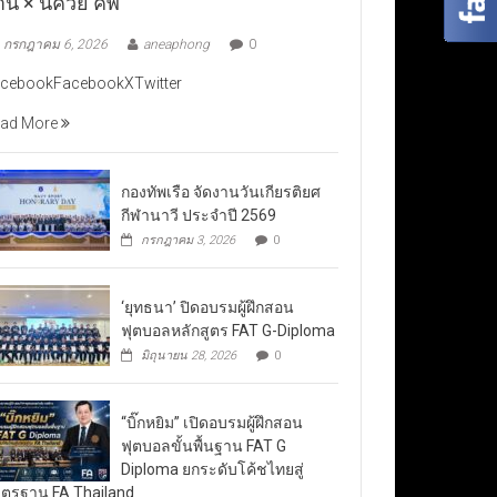
าน × นัควีย์ คัพ”
กรกฎาคม 6, 2026
aneaphong
0
cebookFacebookXTwitter
ad More
กองทัพเรือ จัดงานวันเกียรติยศ
กีฬานาวี ประจำปี 2569
กรกฎาคม 3, 2026
0
‘ยุทธนา’ ปิดอบรมผู้ฝึกสอน
ฟุตบอลหลักสูตร FAT G-Diploma
มิถุนายน 28, 2026
0
“บิ๊กหยิม” เปิดอบรมผู้ฝึกสอน
ฟุตบอลขั้นพื้นฐาน FAT G
Diploma ยกระดับโค้ชไทยสู่
ตรฐาน FA Thailand