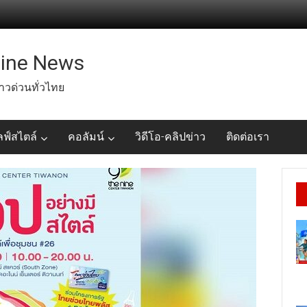
line News
่าวด่วนทั่วไทย
ลฟ์สไตล์
คอลัมน์
วิดีโอ-คลิปข่าว
ติดต่อเรา