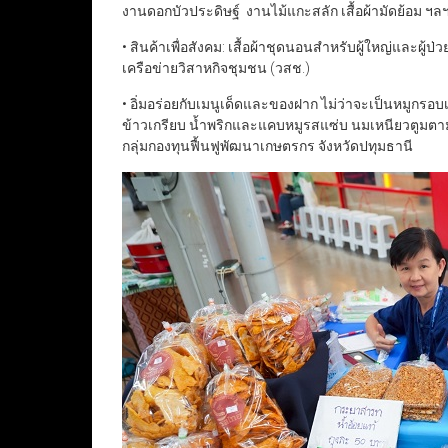
งานดอกบัวประดิษฐ์ งานไม้แกะสลัก เสื้อผ้ามัดย้อม ฯล
• สินค้าเพื่อสังคม: เสื้อผ้าชุดนอนสำหรับผู้ใหญ่และผู้ป
เครือข่ายวิสาหกิจชุมชน (วสช.)
• อิ่มอร่อยกับเมนูเด็ดและของฝาก ไม่ว่าจะเป็นหมูกรอบ
ข้าวเกรียบ น้ำพริกและแคบหมูรสแซ่บ นมเหนียวตูมตา
กลุ่มกองทุนฟื้นฟูพัฒนาเกษตรกร จังหวัดปทุมธานี