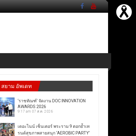
สยาม อัพเดท
‘ราชทัณฑ์’ จัดงาน DOC INNOVATION
AWARDS 2026
9:17 am
07 ส.ค. 2026
เดอะไนน์ เซ็นเตอร์ พระราม 9 ตอกย้ำเท
รนด์สุขภาพสายสนุก ‘AEROBIC PARTY’