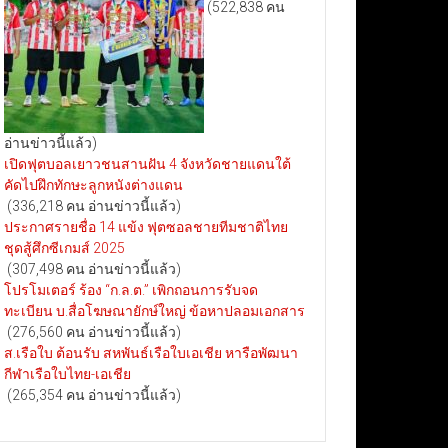
(522,838 คน
อ่านข่าวนี้แล้ว)
เปิดฟุตบอลเยาวชนสานฝัน 4 จังหวัดชายแดนใต้
คัดไปฝึกทักษะลูกหนังต่างแดน
(336,218 คน อ่านข่าวนี้แล้ว)
ประกาศรายชื่อ 14 แข้ง ฟุตซอลชายทีมชาติไทย
ชุดสู้ศึกซีเกมส์ 2025
(307,498 คน อ่านข่าวนี้แล้ว)
โปรโมเตอร์ ร้อง “ก.ล.ต.” เพิกถอนการรับจด
ทะเบียน บ.สื่อโฆษณายักษ์ใหญ่ ข้อหาปลอมเอกสาร
(276,560 คน อ่านข่าวนี้แล้ว)
ส.เรือใบ ต้อนรับ สหพันธ์เรือใบเอเชีย หารือพัฒนา
กีฬาเรือใบไทย-เอเชีย
(265,354 คน อ่านข่าวนี้แล้ว)