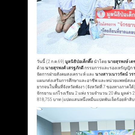
วันนี้ (2 ก.ค.69)
มูลนิธิป่อเต็กตึ๊ง
นำโดย
นายสุรพงษ์ เตช
ด้วย
นายสุรพงศ์ เสรฐภักดี
กรรมการและรองเหรัญญิก
จัดการฝ่ายสังคมสงเคราะห์ และ
นางสาวเนาวรัตน์ วรร
แผนกส่งเสริมการศึกษาและอาชีพ และหน่วยแพทย์สงเคร
ยากจนในพื้นที่จังหวัดพังงา (จังหวัดที่ 7 ของทางภาคใ
จักรยาน แก่โรงเรียน 2 แห่ง รวมจำนวน 20 คัน มูลค่า 25
818,755 บาท (แปดแสนหนึ่งหมื่นแปดพันเจ็ดร้อยห้าสิบ