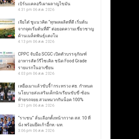
เบิร์นแคลอรีเผาผลาญไขมัน
4:31 pm
06 ส.ค. 2026
เจียไต๋ ชูแนวคิด “ทุกผลผลิตที่ดี เริ่มต้น
จากจุดเริ่มต้นที่ดี” ต่อยอดความเชี่ยวชาญ
ด้านเมล็ดพันธุ์แตงโม
4:13 pm
06 ส.ค. 2026
CPPC จับมือ SCGC เปิดตัวบรรจุภัณฑ์
อาหารสัตว์รีไซเคิล ชนิด Food Grade
รายแรกในอาเซียน
4:03 pm
06 ส.ค. 2026
เหยื่อเมาแล้วขับจี้ ! กระทรวง ศธ. กำหนด
นโยบายส่งเสริมเด็กนักเรียนขับขี่-ซ้อน
ท้ายรถจยย.สวมหมวกกันน็อค 100%
3:21 pm
06 ส.ค. 2026
“ราเชน” ลั่นเลือกตั้งหน้ากวาด สส. 10 ที่
นั่ง พร้อมยึดเก้าอี้กห.-มท.
3:06 pm
06 ส.ค. 2026