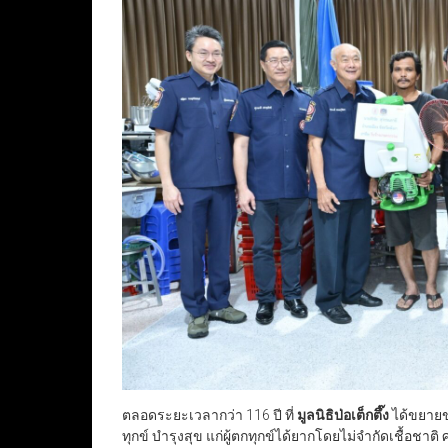
ตลอดระยะเวลากว่า 116 ปี ที่
มูลนิธิป่อเต็กตึ๊ง
ได้ขยายข
ทุกข์ บำรุงสุข แก่ผู้ตกทุกข์ได้ยากโดยไม่จำกัดเชื้อชาต