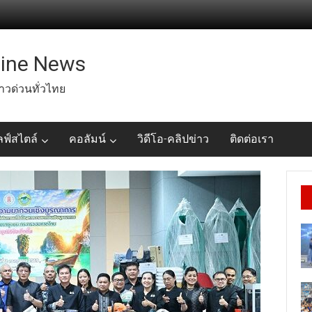
line News
่าวด่วนทั่วไทย
ลฟ์สไตล์
คอลัมน์
วิดีโอ-คลิปข่าว
ติดต่อเรา