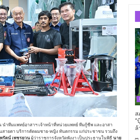
ส
“บ
 นำทีมแพทย์อาสาฯ เจ้าหน้าที่หน่วยแพทย์ ทีมกู้ชีพ และอาสา
ล้
ว่นสายตา บริการตัดผมชาย-หญิง ทันตกรรม แก่ประชาชน รวมถึง
พรัตน์ เพชรยวน
ผู้ว่าราชการจังหวัดพังงา เป็นประธานในพิธี
นาย