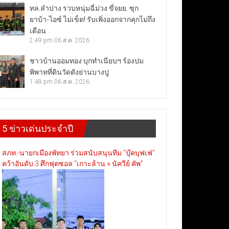
ทล.ลำปาง รวบหนุ่มฉี่ม่วง ขี่จยย. ซุก
ยาบ้า-ไอซ์ ไม่เข็ด! รับเพิ่งออกจากคุกไม่ถึง
เดือน
2:49 pm
06 ส.ค. 2026
ชาวบ้านออมทอง บุกทำเนียบฯ ร้องปม
พิพาทที่ดินวัดดังย่านบางปู
1:48 pm
06 ส.ค. 2026
5 ข่าวเด่นประจำปี
สภท.-นายกเมืองพัทยา ร่วมสนับสนุนทีม “บุ๊คบุฟเฟ่”
คว้าอันดับ 3 ศึกฟุตซอล “เกาะล้าน × นัควีย์ คัพ”