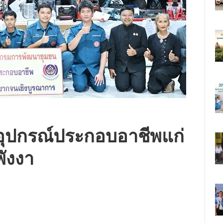
อบอุปกรณ์ประกอบอาชีพแก่
ังงา