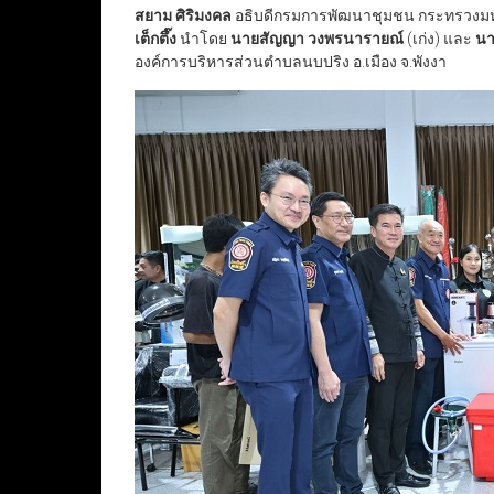
สยาม ศิริมงคล
อธิบดีกรมการพัฒนาชุมชน กระทรวงมหา
เต็กตึ๊ง
นำโดย
นายสัญญา วงพรนารายณ์
(เก่ง) และ
นา
องค์การบริหารส่วนตำบลนบปริง อ.เมือง จ.พังงา