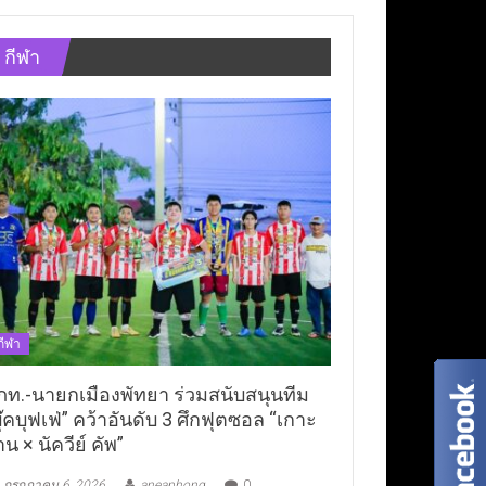
กีฬา
กีฬา
ภท.-นายกเมืองพัทยา ร่วมสนับสนุนทีม
ุ๊คบุฟเฟ่” คว้าอันดับ 3 ศึกฟุตซอล “เกาะ
าน × นัควีย์ คัพ”
กรกฎาคม 6, 2026
aneaphong
0