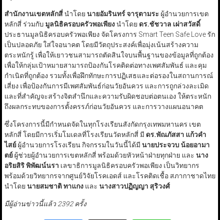
สำนักงานเขตหลักสี่
นำโดย
นายอัมรินทร์ จารุตามระ
ผู้อำนวยการเขต
หลักสี่ ร่วมกับ
มูลนิธิครอบครัวพอเพียง
นำโดย
ดร.ชัชวาล เผ่าสวัสดิ์
ประธานมูลนิธิครอบครัวพอเพียง จัดโครงการ Smart Teen Safe Love รัก
เป็นปลอดภัย ใส่ใจอนาคต โดยมีวัตถุประสงค์เพื่อมุ่งเน้นสร้างความ
ตระหนักรู้ เพื่อให้เยาวชนสามารถตัดสินใจบนพื้นฐานของข้อมูลที่ถูกต้อง
เพื่อให้กลุ่มเป้าหมายสามารถป้องกันโรคติดต่อทางเพศสัมพันธ์ และคุม
กำเนิดที่ถูกต้อง รวมทั้งเพื่อฝึกทักษะการปฏิเสธและต่อรองในสถานการณ์
เสี่ยง เพื่อป้องกันการมีเพศสัมพันธ์ก่อนวัยอันควร และการถูกล่วงละเมิด
และที่สำคัญจะสร้างจิตสำนึกและความรับผิดชอบต่อตนเอง ให้ตระหนัก
ถึงผลกระทบของการตั้งครรภ์ก่อนวัยอันควร และการวางแผนอนาคต
ซึ่งโครงการนี้มีกำหนดจัดในทุกโรงเรียนสังกัดกรุงเทพมหานคร เขต
หลักสี่ โดยมีการเริ่มโมเดลที่โรงเรียนวัดหลักสี่
มี
ดร.พัณภัสสา แก้วคำ
ไสย์
ผู้อำนวยการโรงเรียน กิจกรรมในวันนี้ได้มี
นายประจวบ น้อยอามา
ตย์
ผู้ช่วยผู้อำนวยการเขตหลักสี่ พร้อมด้วยหัวหน้าฝ่ายทุกฝ่าย และ
นาง
อริยสิริ พิพัฒน์นรา
เลขาธิการมูลนิธิครอบครัวพอเพียง เป็นวิทยากร
พร้อมด้วยวิทยากรจากศูนย์วิจัยโรคเอดส์ และโรคติดเชื้อ สภากาชาดไทย
นำโดย
นายสมชาติ ทาแกง
และ
นางสาวปฏิญญา สุริวงศ์
มีผู้อ่านข่าวนี้แล้ว 2392 ครั้ง