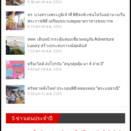
9:38 am
04 ส.ค. 2026
ทร. บวงสรวงพระภูมิเจ้าที่ พิธีสงฆ์-เซ่นไหว้แม่ย่านางเรือ
พระราชพิธี เตรียมขบวนพยุหยาตราทางชลมารค
9:16 am
04 ส.ค. 2026
ททท. เดินหน้ากระตุ้นท่องเที่ยวผจญภัย Adventure
Luxury สร้างประสบการณ์สุดมันส์
7:53 am
04 ส.ค. 2026
ดรีมเวิลด์ ส่งโปรปัง “สนุกสุดคุ้ม มา 4 จ่าย 3”
6:40 am
04 ส.ค. 2026
ศรัทธาหลั่งไหล! ประกอบพิธีเททองหล่อ “พระแม่ธรณี”
3:34 pm
01 ส.ค. 2026
5 ข่าวเด่นประจำปี