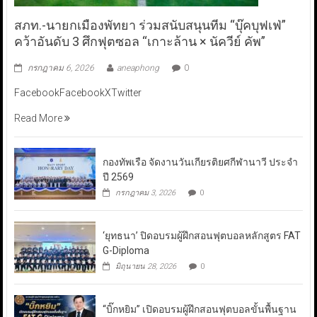
สภท.-นายกเมืองพัทยา ร่วมสนับสนุนทีม “บุ๊คบุฟเฟ่”
คว้าอันดับ 3 ศึกฟุตซอล “เกาะล้าน × นัควีย์ คัพ”
กรกฎาคม 6, 2026
aneaphong
0
FacebookFacebookXTwitter
Read More
กองทัพเรือ จัดงานวันเกียรติยศกีฬานาวี ประจำ
ปี 2569
กรกฎาคม 3, 2026
0
‘ยุทธนา’ ปิดอบรมผู้ฝึกสอนฟุตบอลหลักสูตร FAT
G-Diploma
มิถุนายน 28, 2026
0
“บิ๊กหยิม” เปิดอบรมผู้ฝึกสอนฟุตบอลขั้นพื้นฐาน