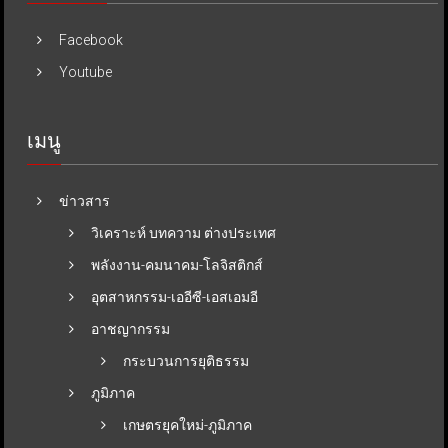
Facebook
Youtube
เมนู
ข่าวสาร
วิเคราะห์ บทความ ต่างประเทศ
พลังงาน-คมนาคม-โลจิสติกส์
อุตสาหกรรม-เออีซี-เอสเอมอี
อาชญากรรม
กระบวนการยุติธรรม
ภูมิภาค
เกษตรยุคใหม่-ภูมิภาค