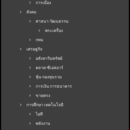
การเมือง
สังคม
ศาสนา-วัฒนธรรม
พระเครื่อง
กทม
เศรษฐกิจ
อสังหาริมทรัพย์
ตลาด-ซีเอสอาร์
หุ้น-กองทุนรวม
การเงิน การธนาคาร
ขายตรง
การศึกษา เทคโนโลยี
ไอที
พลังงาน