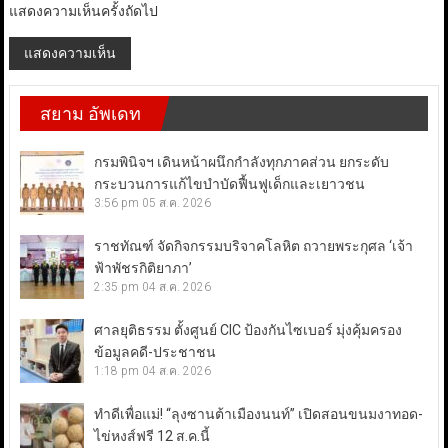
แสดงความเห็นครั้งถัดไป
สยาม อัพเดท
กรมพินิจฯ เดินหน้าผนึกกำลังทุกภาคส่วน ยกระดับ
กระบวนการแก้ไขบำบัดฟื้นฟูเด็กและเยาวชน
3:56 pm
05 ส.ค. 2026
ราชทัณฑ์ จัดกิจกรรมบริจาคโลหิต ถวายพระกุศล ‘เจ้า
ฟ้าพัชรกิติยาภา’
2:35 pm
04 ส.ค. 2026
ศาลยุติธรรม ตั้งศูนย์ CIC ป้องกันไซเบอร์ มุ่งคุ้มครอง
ข้อมูลคดี-ประชาชน
1:18 pm
04 ส.ค. 2026
ทำดีเพื่อแม่! “ลุงซานต้าเมืองนนท์” เปิดสอนขนมงาทอด-
ไข่หงส์ฟรี 12 ส.ค.นี้