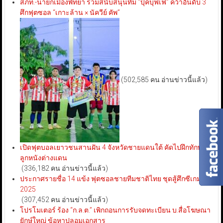
สภท.-นายกเมืองพัทยา ร่วมสนับสนุนทีม “บุ๊คบุฟเฟ่” คว้าอันดับ 3
ศึกฟุตซอล “เกาะล้าน × นัควีย์ คัพ”
(502,585 คน อ่านข่าวนี้แล้ว)
เปิดฟุตบอลเยาวชนสานฝัน 4 จังหวัดชายแดนใต้ คัดไปฝึกทักษะ
ลูกหนังต่างแดน
(336,182 คน อ่านข่าวนี้แล้ว)
ประกาศรายชื่อ 14 แข้ง ฟุตซอลชายทีมชาติไทย ชุดสู้ศึกซีเกมส์
2025
(307,452 คน อ่านข่าวนี้แล้ว)
โปรโมเตอร์ ร้อง “ก.ล.ต.” เพิกถอนการรับจดทะเบียน บ.สื่อโฆษณา
ยักษ์ใหญ่ ข้อหาปลอมเอกสาร