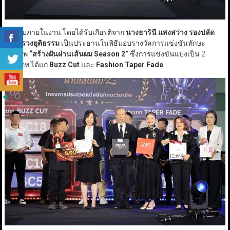
สำหรับภายในงาน โดยได้รับเกียรติจาก
นางธารินี แสงสว่าง รองปลัด
กระทรวงยุติธรรม
เป็นประธานในพิธีมอบรางวัลการแข่งขันทักษะ
วิชาชีพ
“
สร้างฝันผ่านเส้นผม Season
2”
ซึ่งการแข่งขันแบ่งเป็น 2
ประเภท ได้แก่
Buzz Cut
และ
Fashion Taper Fade