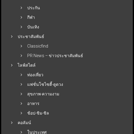
ประกัน
กีฬา
บันเทิง
ประชาสัมพันธ์
Classicfind
PR News – ข่าวประชาสัมพันธ์
ไลฟ์สไตล์
ท่องเที่ยว
แฟชั่นโซไซตี้-ดูดวง
สุขภาพ-ความงาม
อาหาร
ช้อป-ชิม-ชิล
คอลัมน์
ในประเทศ