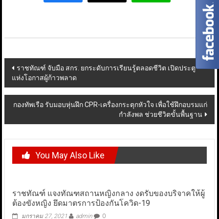
Post
ราชทัณฑ์ จับมือ สกร. ยกระดับการเรียนรู้ตลอดชีวิต เปิดประตู
แห่งโอกาสผู้ก้าวพลาด
navigation
กองทัพเรือ รับมอบหุ่นฝึก CPR-เครื่องกระตุกหัวใจ เพื่อใช้ฝึกอบรมแก่
กำลังพล ช่วยชีวิตขั้นพื้นฐาน
You May Also Like
ราชทัณฑ์ แจงทัณฑสถานหญิงกลาง งดรับของบริจาคให้ผู้
ต้องขังหญิง ยึดมาตรการป้องกันโควิด-19
มกราคม 27, 2021
admin
0