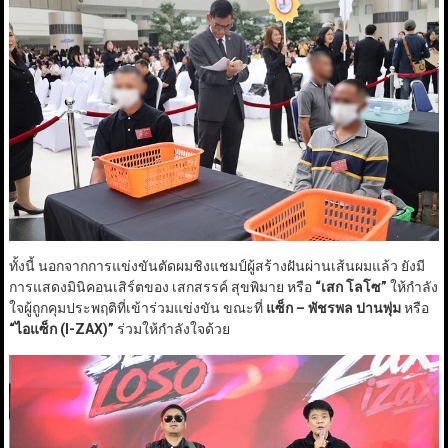
ทั้งนี้ นอกจากการแข่งขันตัดผมชิงแชมป์ผู้สร้างฝันผ่านเส้นผมแล้ว ยังมี
การแสดงมินิคอนเสิร์ตของ เสกสรรค์ สุขพิมาย หรือ
“เสก โลโซ”
ให้กำลัง
ใจผู้ถูกคุมประพฤติที่เข้าร่วมแข่งขัน ขณะที่
แซ็ก – พัชรพล ปานพุ่ม
หรือ
“ไอแซ็ก (I-ZAX)”
ร่วมให้กำลังใจด้วย