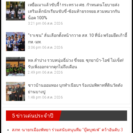
เหยื่อเมาแล้วขับจี้ ! กระทรวง ศธ. กำหนดนโยบายส่ง
เสริมเด็กนักเรียนขับขี่-ซ้อนท้ายรถจยย.สวมหมวกกัน
น็อค 100%
3:21 pm
06 ส.ค. 2026
“ราเชน” ลั่นเลือกตั้งหน้ากวาด สส. 10 ที่นั่ง พร้อมยึดเก้าอี้
กห.-มท.
3:06 pm
06 ส.ค. 2026
ทล.ลำปาง รวบหนุ่มฉี่ม่วง ขี่จยย. ซุกยาบ้า-ไอซ์ ไม่เข็ด!
รับเพิ่งออกจากคุกไม่ถึงเดือน
2:49 pm
06 ส.ค. 2026
ชาวบ้านออมทอง บุกทำเนียบฯ ร้องปมพิพาทที่ดินวัดดัง
ย่านบางปู
1:48 pm
06 ส.ค. 2026
5 ข่าวเด่นประจำปี
สภท.-นายกเมืองพัทยา ร่วมสนับสนุนทีม “บุ๊คบุฟเฟ่” คว้าอันดับ 3