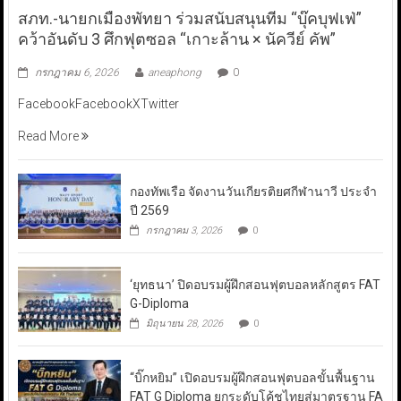
สภท.-นายกเมืองพัทยา ร่วมสนับสนุนทีม “บุ๊คบุฟเฟ่”
คว้าอันดับ 3 ศึกฟุตซอล “เกาะล้าน × นัควีย์ คัพ”
กรกฎาคม 6, 2026
aneaphong
0
FacebookFacebookXTwitter
Read More
กองทัพเรือ จัดงานวันเกียรติยศกีฬานาวี ประจำ
ปี 2569
กรกฎาคม 3, 2026
0
‘ยุทธนา’ ปิดอบรมผู้ฝึกสอนฟุตบอลหลักสูตร FAT
G-Diploma
มิถุนายน 28, 2026
0
“บิ๊กหยิม” เปิดอบรมผู้ฝึกสอนฟุตบอลขั้นพื้นฐาน
FAT G Diploma ยกระดับโค้ชไทยสู่มาตรฐาน FA