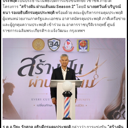
ประพฤติ
เป็นประธานในพิธีเปิดการแข่งขันทักษะวิชาชีพ ภายใต้
โครงการ
“
สร้างฝัน ผ่านเส้นผม
Season
2
”
โดยมี
นางยศวันต์ บริบูรณ์
ธนา รองอธิบดีกรมคุมประพฤติ
พร้อมด้วย คณะผู้บริหารกรมคุมประพฤติ
ผู้แทนหน่วยงานภาครัฐและเอกชน อาสาสมัครคุมประพฤติ ภาคีเครือข่าย
และผู้ถูกคุมความประพฤติ เข้าร่วม ณ อาคารราชบุรีดิเรกฤทธิ์ ศูนย์
ราชการเฉลิมพระเกียรติฯ ถ.แจ้งวัฒนะ กรุงเทพฯ
ร.ต.อ.ปิยะ รักสกุล อธิบดีกรมคุมประพฤติ
กล่าวว่า การแข่งขัน
“
สร้างฝัน