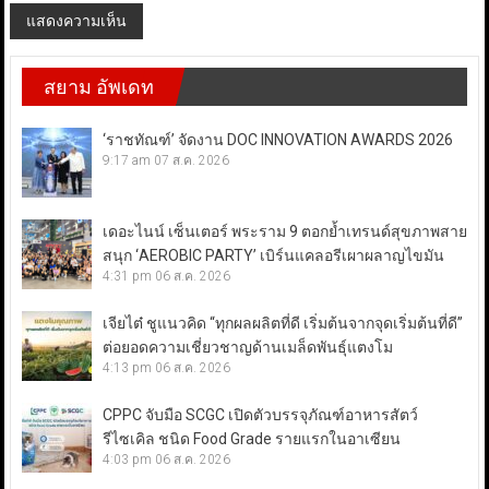
สยาม อัพเดท
‘ราชทัณฑ์’ จัดงาน DOC INNOVATION AWARDS 2026
9:17 am
07 ส.ค. 2026
เดอะไนน์ เซ็นเตอร์ พระราม 9 ตอกย้ำเทรนด์สุขภาพสาย
สนุก ‘AEROBIC PARTY’ เบิร์นแคลอรีเผาผลาญไขมัน
4:31 pm
06 ส.ค. 2026
เจียไต๋ ชูแนวคิด “ทุกผลผลิตที่ดี เริ่มต้นจากจุดเริ่มต้นที่ดี”
ต่อยอดความเชี่ยวชาญด้านเมล็ดพันธุ์แตงโม
4:13 pm
06 ส.ค. 2026
CPPC จับมือ SCGC เปิดตัวบรรจุภัณฑ์อาหารสัตว์
รีไซเคิล ชนิด Food Grade รายแรกในอาเซียน
4:03 pm
06 ส.ค. 2026