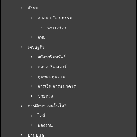
สังคม
ศาสนา-วัฒนธรรม
พระเครื่อง
กทม
เศรษฐกิจ
อสังหาริมทรัพย์
ตลาด-ซีเอสอาร์
หุ้น-กองทุนรวม
การเงิน การธนาคาร
ขายตรง
การศึกษา เทคโนโลยี
ไอที
พลังงาน
ยานยนต์