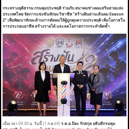
กระทรวงยุติธรรม กรมคุมประพฤติ ร่วมกับ สมาคมช่างผมเสริมสวยแห่ง
ประเทศไทย จัดการแข่งขันทักษะวิชาชีพ
“
สร้างฝันผ่านเส้นผม Season
2
”
เพื่อพัฒนาทักษะด้านการตัดผมให้ผู้ถูกคุมความประพฤติ เพิ่มโอกาสใน
การประกอบอาชีพ สร้างรายได้ และลดโอกาสการกระทำผิดซ้ำ
เมื่อเวลา 09.30 น. วันนี้ (1 ก.ค.69)
ร.ต.อ.ปิยะ รักสกุล อธิบดีกรมคุม