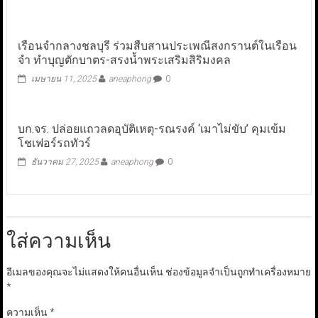
เรือนจำกลางชลบุรี ร่วมสืบสานประเพณีสงกรานต์ในเรือน
จำ ทำบุญตักบาตร-สรงน้ำพระเสริมสิริมงคล
เมษายน 11, 2025
aneaphong
0
บก.จร. ปล่อยแถวลดอุบัติเหตุ-รณรงค์ ‘เมาไม่ขับ’ คุมเข้ม
โชเฟอร์รถทัวร์
ธันวาคม 27, 2025
aneaphong
0
ใส่ความเห็น
อีเมลของคุณจะไม่แสดงให้คนอื่นเห็น
ช่องข้อมูลจำเป็นถูกทำเครื่องหมาย
*
ความเห็น
*