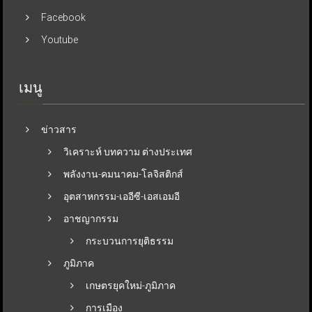
Facebook
Youtube
เมนู
ข่าวสาร
วิเคราะห์ บทความ ต่างประเทศ
พลังงาน-คมนาคม-โลจิสติกส์
อุตสาหกรรม-เออีซี-เอสเอมอี
อาชญากรรม
กระบวนการยุติธรรม
ภูมิภาค
เกษตรยุคใหม่-ภูมิภาค
การเมือง