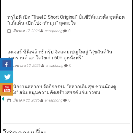
ทรูไอดี เปิด “TrueID Short Original” ปั้นซีรีส์แนวตั้ง ชูพล็อต
“แก้แค้น-เปิดโปง-หักมุม” สุดสะใจ
มีนาคม 17, 2026
aneaphong
0
เมเจอร์ ซีนีเพล็กซ์ กรุ้ป จัดแคมเปญใหญ่ “สุขสันต์วัน
สงกรานต์ เอาใจวัยเก๋า 60+ ดูหนังฟรี”
เมษายน 12, 2026
aneaphong
0
สำนักงานสลากฯ จัดกิจกรรม “สลากเติมสุข ชวนน้องดู
หนัง” สนับสนุนความคิดสร้างสรรค์แก่เยาวชน
มีนาคม 22, 2026
aneaphong
0