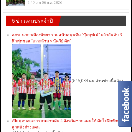
2:49 pm
06 ส.ค. 2026
5 ข่าวเด่นประจำปี
สภท.-นายกเมืองพัทยา ร่วมสนับสนุนทีม “บุ๊คบุฟเฟ่” คว้าอันดับ 3
ศึกฟุตซอล “เกาะล้าน × นัควีย์ คัพ”
(545,034 คน อ่านข่าวนี้แล้ว)
เปิดฟุตบอลเยาวชนสานฝัน 4 จังหวัดชายแดนใต้ คัดไปฝึกทักษะ
ลูกหนังต่างแดน