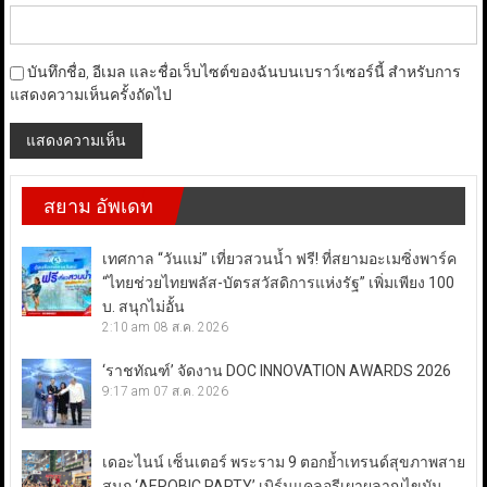
บันทึกชื่อ, อีเมล และชื่อเว็บไซต์ของฉันบนเบราว์เซอร์นี้ สำหรับการ
แสดงความเห็นครั้งถัดไป
สยาม อัพเดท
เทศกาล “วันแม่” เที่ยวสวนน้ำ ฟรี! ที่สยามอะเมซิ่งพาร์ค
“ไทยช่วยไทยพลัส-บัตรสวัสดิการแห่งรัฐ” เพิ่มเพียง 100
บ. สนุกไม่อั้น
2:10 am
08 ส.ค. 2026
‘ราชทัณฑ์’ จัดงาน DOC INNOVATION AWARDS 2026
9:17 am
07 ส.ค. 2026
เดอะไนน์ เซ็นเตอร์ พระราม 9 ตอกย้ำเทรนด์สุขภาพสาย
สนุก ‘AEROBIC PARTY’ เบิร์นแคลอรีเผาผลาญไขมัน