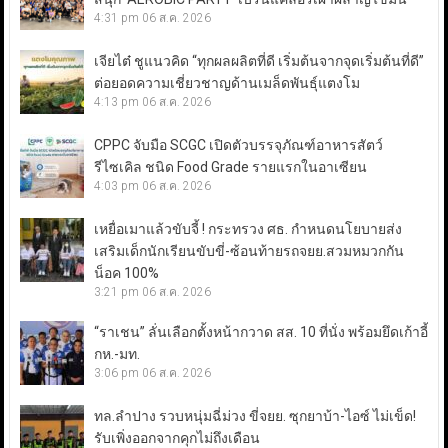
4:31 pm
06 ส.ค. 2026
เจียไต๋ ชูแนวคิด “ทุกผลผลิตที่ดี เริ่มต้นจากจุดเริ่มต้นที่ดี”
ต่อยอดความเชี่ยวชาญด้านเมล็ดพันธุ์แตงโม
4:13 pm
06 ส.ค. 2026
CPPC จับมือ SCGC เปิดตัวบรรจุภัณฑ์อาหารสัตว์
รีไซเคิล ชนิด Food Grade รายแรกในอาเซียน
4:03 pm
06 ส.ค. 2026
เหยื่อเมาแล้วขับจี้ ! กระทรวง ศธ. กำหนดนโยบายส่ง
เสริมเด็กนักเรียนขับขี่-ซ้อนท้ายรถจยย.สวมหมวกกัน
น็อค 100%
3:21 pm
06 ส.ค. 2026
“ราเชน” ลั่นเลือกตั้งหน้ากวาด สส. 10 ที่นั่ง พร้อมยึดเก้าอี้
กห.-มท.
3:06 pm
06 ส.ค. 2026
ทล.ลำปาง รวบหนุ่มฉี่ม่วง ขี่จยย. ซุกยาบ้า-ไอซ์ ไม่เข็ด!
รับเพิ่งออกจากคุกไม่ถึงเดือน