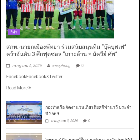
กีฬา
สภท.-นายกเมืองพัทยา ร่วมสนับสนุนทีม “บุ๊คบุฟเฟ่”
คว้าอันดับ 3 ศึกฟุตซอล “เกาะล้าน × นัควีย์ คัพ”
กรกฎาคม 6, 2026
aneaphong
0
FacebookFacebookXTwitter
Read More
กองทัพเรือ จัดงานวันเกียรติยศกีฬานาวี ประจำ
ปี 2569
กรกฎาคม 3, 2026
0
‘ยุทธนา’ ปิดอบรมผู้ฝึกสอนฟุตบอลหลักสูตร FAT