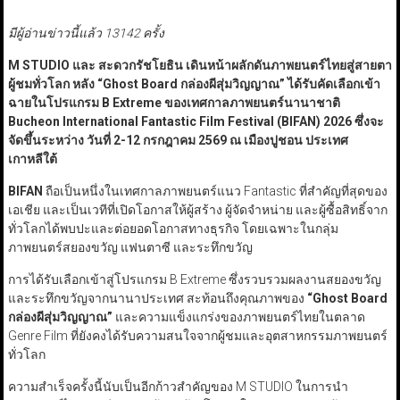
มีผู้อ่านข่าวนี้แล้ว 13142 ครั้ง
M STUDIO
และ สะดวกรัชโยธิน เดินหน้าผลักดันภาพยนตร์ไทยสู่สายตา
ผู้ชมทั่วโลก หลัง
“Ghost Board
กล่องผีสุ่มวิญญาณ
”
ได้รับคัดเลือกเข้า
ฉายในโปรแกรม B Extreme
ของเทศกาลภาพยนตร์นานาชาติ
Bucheon International Fantastic Film Festival
(BIFAN
)
2026
ซึ่งจะ
จัดขึ้นระหว่าง วันที่ 2-12 กรกฎาคม
2569
ณ เมืองปูชอน ประเทศ
เกาหลีใต้
BIFAN
ถือเป็นหนึ่งในเทศกาลภาพยนตร์แนว Fantastic ที่สำคัญที่สุดของ
เอเชีย และเป็นเวทีที่เปิดโอกาสให้ผู้สร้าง ผู้จัดจำหน่าย และผู้ซื้อสิทธิ์จาก
ทั่วโลกได้พบปะและต่อยอดโอกาสทางธุรกิจ โดยเฉพาะในกลุ่ม
ภาพยนตร์สยองขวัญ แฟนตาซี และระทึกขวัญ
การได้รับเลือกเข้าสู่โปรแกรม B Extreme ซึ่งรวบรวมผลงานสยองขวัญ
และระทึกขวัญจากนานาประเทศ สะท้อนถึงคุณภาพของ
“Ghost Board
กล่องผีสุ่มวิญญาณ
”
และความแข็งแกร่งของภาพยนตร์ไทยในตลาด
Genre Film ที่ยังคงได้รับความสนใจจากผู้ชมและอุตสาหกรรมภาพยนตร์
ทั่วโลก
ความสำเร็จครั้งนี้นับเป็นอีกก้าวสำคัญของ M STUDIO ในการนำ