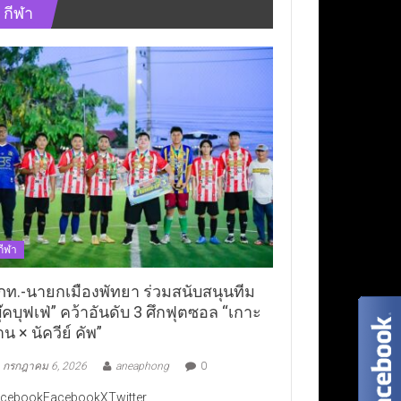
กีฬา
กีฬา
ภท.-นายกเมืองพัทยา ร่วมสนับสนุนทีม
ุ๊คบุฟเฟ่” คว้าอันดับ 3 ศึกฟุตซอล “เกาะ
าน × นัควีย์ คัพ”
กรกฎาคม 6, 2026
aneaphong
0
cebookFacebookXTwitter