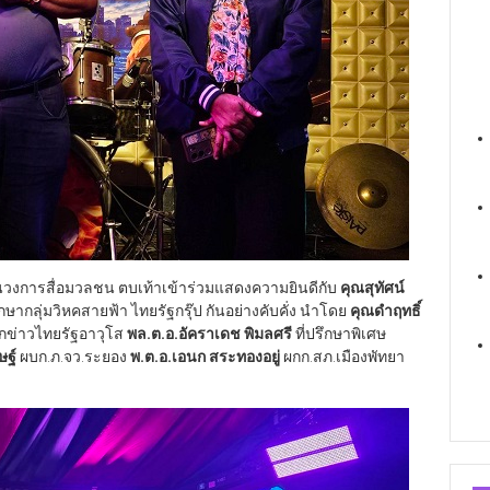
นวงการสื่อมวลชน ตบเท้าเข้าร่วมแสดงความยินดีกับ
คุณสุทัศน์
ษากลุ่มวิหคสายฟ้า ไทยรัฐกรุ๊ป กันอย่างคับคั่ง นำโดย
คุณดำฤทธิ์
กข่าวไทยรัฐอาวุโส
พล.ต.อ.อัคราเดช พิมลศรี
ที่ปรึกษาพิเศษ
ษฐ์
ผบก.ภ.จว.ระยอง
พ.ต.อ.เอนก สระทองอยู่
ผกก.สภ.เมืองพัทยา