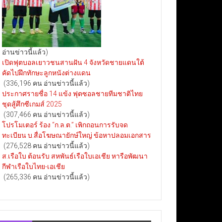
อ่านข่าวนี้แล้ว)
เปิดฟุตบอลเยาวชนสานฝัน 4 จังหวัดชายแดนใต้
คัดไปฝึกทักษะลูกหนังต่างแดน
(336,196 คน อ่านข่าวนี้แล้ว)
ประกาศรายชื่อ 14 แข้ง ฟุตซอลชายทีมชาติไทย
ชุดสู้ศึกซีเกมส์ 2025
(307,466 คน อ่านข่าวนี้แล้ว)
โปรโมเตอร์ ร้อง “ก.ล.ต.” เพิกถอนการรับจด
ทะเบียน บ.สื่อโฆษณายักษ์ใหญ่ ข้อหาปลอมเอกสาร
(276,528 คน อ่านข่าวนี้แล้ว)
ส.เรือใบ ต้อนรับ สหพันธ์เรือใบเอเชีย หารือพัฒนา
กีฬาเรือใบไทย-เอเชีย
(265,336 คน อ่านข่าวนี้แล้ว)