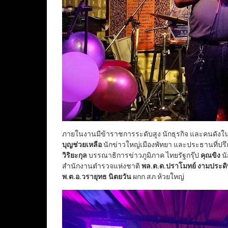
ภายในงานมีข้าราชการระดับสูง นักธุรกิจ และคนดังใ
บุญช่วยเหลือ
นักข่าวใหญ่เมืองพัทยา และประธานที่ปรึก
วิริยะกุล
บรรณาธิการข่าวภูมิภาค ไทยรัฐกรุ๊ป
คุณขิง
นั
สำนักงานตำรวจแห่งชาติ
พล.ต.ต.ปราโมทย์ งามประดิ
พ.ต.อ.วรายุทธ นิตยวัน
ผกก.สภ.ห้วยใหญ่