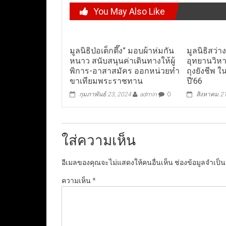
You May Also Like
มูลนิธิป่อเต็กตึ๊ง” มอบผ้าห่มกัน
มูลนิธิสว่
หนาว สนับสนุนค่าเดินทางให้ผู้
อุทยานวิห
พิการ-อาสาสมัคร ออกหน่วยทำ
ถุงยังชีพ 
ขาเทียมพระราชทาน
ปี’66
กุมภาพันธ์ 23, 2024
admin
0
สิงหาคม 2
ใส่ความเห็น
อีเมลของคุณจะไม่แสดงให้คนอื่นเห็น
ช่องข้อมูลจำเป็
ความเห็น
*