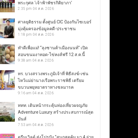
พระกุศล ‘เจ้าฟ้าพัชรกิติยาภา’
2:35 pm
04 ส.ค. 2026
ศาลยุติธรรม ตั้งศูนย์ CIC ป้องกันไซเบอร์
มุ่งคุ้มครองข้อมูลคดี-ประชาชน
1:18 pm
04 ส.ค. 2026
ทำดีเพื่อแม่! “ลุงซานต้าเมืองนนท์” เปิด
สอนขนมงาทอด-ไข่หงส์ฟรี 12 ส.ค.นี้
9:38 am
04 ส.ค. 2026
ทร. บวงสรวงพระภูมิเจ้าที่ พิธีสงฆ์-เซ่น
ไหว้แม่ย่านางเรือพระราชพิธี เตรียม
ขบวนพยุหยาตราทางชลมารค
9:16 am
04 ส.ค. 2026
ททท. เดินหน้ากระตุ้นท่องเที่ยวผจญภัย
Adventure Luxury สร้างประสบการณ์สุด
มันส์
7:53 am
04 ส.ค. 2026
ดรีมเวิลด์ ส่งโปรปัง “สนุกสุดคุ้ม มา 4 จ่าย