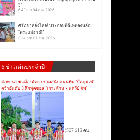
3”
6:40 am
04 ส.ค. 2026
ศรัทธาหลั่งไหล! ประกอบพิธีเททองหล่อ
“พระแม่ธรณี”
3:34 pm
01 ส.ค. 2026
5 ข่าวเด่นประจำปี
สภท.-นายกเมืองพัทยา ร่วมสนับสนุนทีม “บุ๊คบุฟเฟ่”
คว้าอันดับ 3 ศึกฟุตซอล “เกาะล้าน × นัควีย์ คัพ”
(507,613 คน