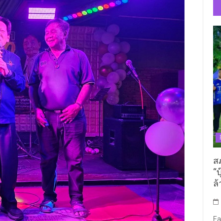
ส
“บ
ล้
Fa