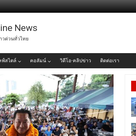
line News
่าวด่วนทั่วไทย
ลฟ์สไตล์
คอลัมน์
วิดีโอ-คลิปข่าว
ติดต่อเรา