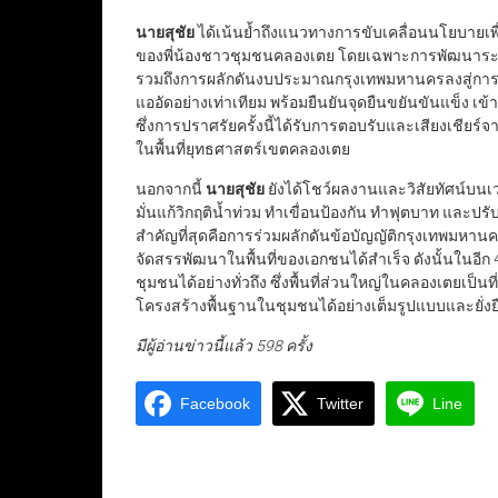
นายสุชัย
ได้เน้นย้ำถึงแนวทางการขับเคลื่อนนโยบายเพื
ของพี่น้องชาวชุมชนคลองเตย โดยเฉพาะการพัฒนาระ
รวมถึงการผลักดันงบประมาณกรุงเทพมหานครลงสู่ก
แออัดอย่างเท่าเทียม พร้อมยืนยันจุดยืนขยันขันแข็ง เข้า
ซึ่งการปราศรัยครั้งนี้ได้รับการตอบรับและเสียงเชี
ในพื้นที่ยุทธศาสตร์เขตคลองเตย
นอกจากนี้
นายสุชัย
ยังได้โชว์ผลงานและวิสัยทัศน์บนเวท
มั่นแก้วิกฤติน้ำท่วม ทำเขื่อนป้องกัน ทำฟุตบาท และ
สำคัญที่สุดคือการร่วมผลักดันข้อบัญญัติกรุงเทพม
จัดสรรพัฒนาในพื้นที่ของเอกชนได้สำเร็จ ดังนั้นในอี
ชุมชนได้อย่างทั่วถึง ซึ่งพื้นที่ส่วนใหญ่ในคลองเตยเป็
โครงสร้างพื้นฐานในชุมชนได้อย่างเต็มรูปแบบและยั่ง
มีผู้อ่านข่าวนี้แล้ว 598 ครั้ง
Facebook
Twitter
Line