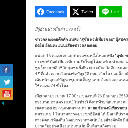
Facebook
Twitter
Line
มีผู้อ่านข่าวนี้แล้ว 598 ครั้ง
ชาวคลองเตยคึกคัก แห่ฟัง
“
สุชัย พงษ์เพียรชอบ
”
ผู้สมัค
ยั่งยืน อ้อนคะแนนเสียงชาวคลองเตย
แฟลต 16 คลองเตยแตก! มวลชนหลั่งไหลแห่ฟัง
“
สุชัย 
ประชาธิปัตย์ เปิดเวทีปราศรัยใหญ่โค้งสุดท้ายท่ามก
ชูนโยบายพลิกชีวิตชุมชนยั่งยืน ยกระดับสวัสดิการ
4 ปีที่แล้วทลายกำแพงข้อบัญญัติ กทม. สำเร็จ ปลดล็อกนำง
เดินหน้าลุยแก้ปัญหาชุมชนเต็มรูปแบบ อ้อนขอคะแนนเส
ใช้ตลอด 24 ชั่วโมง
เมื่อเวลาประมาณ 17.00 น. ของวันที่ 26 มิถุนายน 256
กรุงเทพมหานคร (ส.ก.) ในช่วงโค้งสุดท้ายก่อนวันลง
เขตคลองเตย กรุงเทพมหานคร
นายสุชัย พงษ์เพียรชอบ
หมายเลข 1 ในนามพรรคประชาธิปัตย์ ได้เปิดเวทีปรา
การพัฒนาท้องถิ่น โดยบรรยากาศเป็นไปอย่างคึกคัก มีป
ปราศรัยอย่างเนืองแน่นจนเต็มพื้นที่ลานกิจกรรม