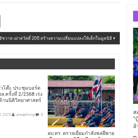
.ชัชวาล เผ่าสวัสดิ์ 20ปี สร้างความเปลี่ยนแปลงให้เด็กในมูลนิธิ
หัวโต๊ะ ประชุมบอร์ด
.ครั้งที่ 2/2568 เร่ง
้านนิติวิทยาศาสตร์
ส
8, 2025
aneaphong
0
“บ
ล้
ผบ.ทร. ตรวจเยี่ยมกำลังพลฝีพาย