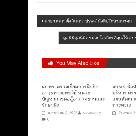
Post
นายก สนท. ตั้ง ‘สุนทร-ปรพล’ นั่งที่ปรึกษาสมาคม
navigation
มูลนิธิศุภนิมิตฯ มอบโล่เกียรติคุณให้ ดร
You May Also Like
ผบ.ทร. ตรวจเยี่ยมการฝึกยิง
ผบ.ทร. นั่ง
อาวุธทางยุทธวิธี หน่วย
บริหาร ศรชล
บัญชาการต่อสู้อากาศยานและ
แผนพัฒนาด
รักษาฝั่ง
ทางทะเล
พฤษภาคม 8, 2025
aneaphong
สิงหาคม 2
0