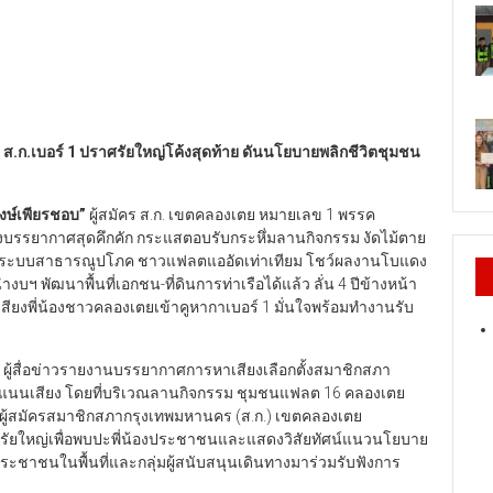
ร ส.ก.เบอร์
1
ปราศรัยใหญ่โค้งสุดท้าย ดันนโยบายพลิกชีวิตชุมชน
พงษ์เพียรชอบ
”
ผู้สมัคร ส.ก. เขตคลองเตย หมายเลข 1 พรรค
ลางบรรยากาศสุดคึกคัก กระแสตอบรับกระหึ่มลานกิจกรรม งัดไม้ตาย
และระบบสาธารณูปโภค ชาวแฟลตแออัดเท่าเทียม โชว์ผลงานโบแดง
บฯ พัฒนาพื้นที่เอกชน-ที่ดินการท่าเรือได้แล้ว ลั่น 4 ปีข้างหน้า
ียงพี่น้องชาวคลองเตยเข้าคูหากาเบอร์ 1 มั่นใจพร้อมทำงานรับ
9 ผู้สื่อข่าวรายงานบรรยากาศการหาเสียงเลือกตั้งสมาชิกสภา
คะแนนเสียง โดยที่บริเวณลานกิจกรรม ชุมชนแฟลต 16 คลองเตย
ผู้สมัครสมาชิกสภากรุงเทพมหานคร (ส.ก.) เขตคลองเตย
ศรัยใหญ่เพื่อพบปะพี่น้องประชาชนและแสดงวิสัยทัศน์แนวนโยบาย
ระชาชนในพื้นที่และกลุ่มผู้สนับสนุนเดินทางมาร่วมรับฟังการ