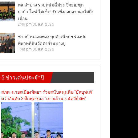
ทล.ลำปาง รวบหนุ่มฉี่ม่วง ขี่จยย. ซุก
ยาบ้า-ไอซ์ ไม่เข็ด! รับเพิ่งออกจากคุกไม่ถึง
เดือน
2:49 pm
06 ส.ค. 2026
ชาวบ้านออมทอง บุกทำเนียบฯ ร้องปม
พิพาทที่ดินวัดดังย่านบางปู
1:48 pm
06 ส.ค. 2026
5 ข่าวเด่นประจำปี
สภท.-นายกเมืองพัทยา ร่วมสนับสนุนทีม “บุ๊คบุฟเฟ่”
คว้าอันดับ 3 ศึกฟุตซอล “เกาะล้าน × นัควีย์ คัพ”