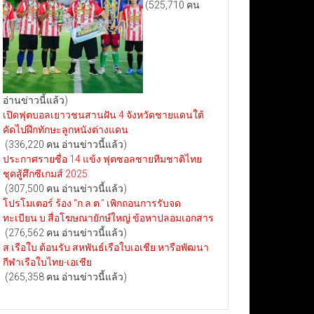
(525,710 คน
อ่านข่าวนี้แล้ว)
เปิดฟุตบอลเยาวชนสานฝัน 4 จังหวัดชายแดนใต้
คัดไปฝึกทักษะลูกหนังต่างแดน
(336,220 คน อ่านข่าวนี้แล้ว)
ประกาศรายชื่อ 14 แข้ง ฟุตซอลชายทีมชาติไทย
ชุดสู้ศึกซีเกมส์ 2025
(307,500 คน อ่านข่าวนี้แล้ว)
โปรโมเตอร์ ร้อง “ก.ล.ต.” เพิกถอนการรับจด
ทะเบียน บ.สื่อโฆษณายักษ์ใหญ่ ข้อหาปลอมเอกสาร
(276,562 คน อ่านข่าวนี้แล้ว)
ส.เรือใบ ต้อนรับ สหพันธ์เรือใบเอเชีย หารือพัฒนา
กีฬาเรือใบไทย-เอเชีย
(265,358 คน อ่านข่าวนี้แล้ว)