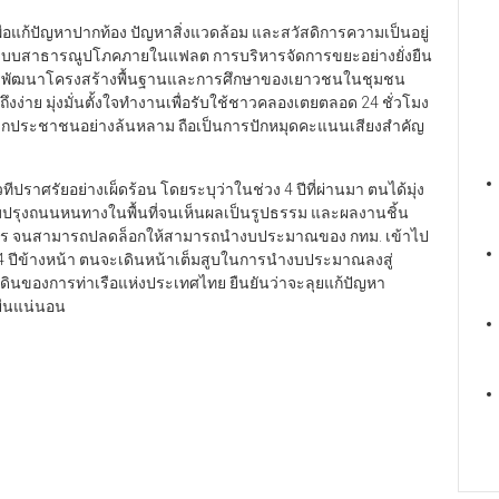
่อแก้ปัญหาปากท้อง ปัญหาสิ่งแวดล้อม และสวัสดิการความเป็นอยู่
บบสาธารณูปโภคภายในแฟลต การบริหารจัดการขยะอย่างยั่งยืน
ารพัฒนาโครงสร้างพื้นฐานและการศึกษาของเยาวชนในชุมชน
ถึงง่าย มุ่งมั่นตั้งใจทำงานเพื่อรับใช้ชาวคลองเตยตลอด 24 ชั่วโมง
ยร์จากประชาชนอย่างล้นหลาม ถือเป็นการปักหมุดคะแนนเสียงสำคัญ
ีปราศรัยอย่างเผ็ดร้อน โดยระบุว่าในช่วง 4 ปีที่ผ่านมา ตนได้มุ่ง
ปรับปรุงถนนหนทางในพื้นที่จนเห็นผลเป็นรูปธรรม และผลงานชิ้น
หานคร จนสามารถปลดล็อกให้สามารถนำงบประมาณของ กทม. เข้าไป
ก 4 ปีข้างหน้า ตนจะเดินหน้าเต็มสูบในการนำงบประมาณลงสู่
นที่ดินของการท่าเรือแห่งประเทศไทย ยืนยันว่าจะลุยแก้ปัญหา
ยืนแน่นอน