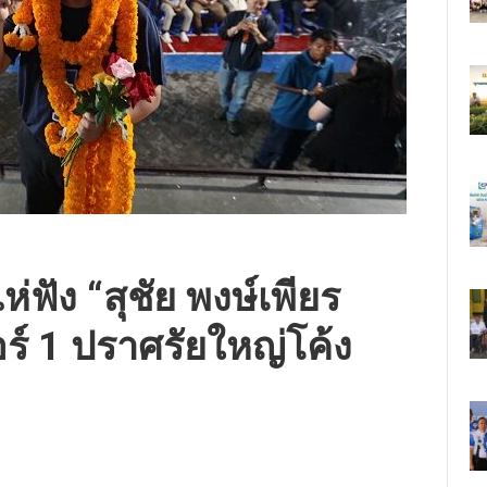
ฟัง “สุชัย พงษ์เพียร
อร์ 1 ปราศรัยใหญ่โค้ง