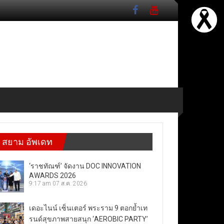
สยาม อัพเดท
‘ราชทัณฑ์’ จัดงาน DOC INNOVATION
AWARDS 2026
9:17 am
07 ส.ค. 2026
เดอะไนน์ เซ็นเตอร์ พระราม 9 ตอกย้ำเท
รนด์สุขภาพสายสนุก ‘AEROBIC PARTY’