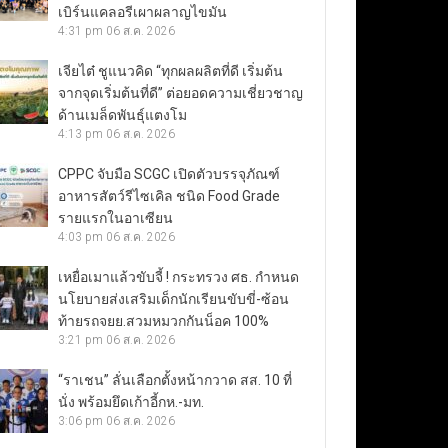
เบิร์นแคลอรีเผาผลาญไขมัน
4:31 pm
06 ส.ค. 2026
เจียไต๋ ชูแนวคิด “ทุกผลผลิตที่ดี เริ่มต้น
จากจุดเริ่มต้นที่ดี” ต่อยอดความเชี่ยวชาญ
ด้านเมล็ดพันธุ์แตงโม
4:13 pm
06 ส.ค. 2026
CPPC จับมือ SCGC เปิดตัวบรรจุภัณฑ์
อาหารสัตว์รีไซเคิล ชนิด Food Grade
รายแรกในอาเซียน
4:03 pm
06 ส.ค. 2026
เหยื่อเมาแล้วขับจี้ ! กระทรวง ศธ. กำหนด
นโยบายส่งเสริมเด็กนักเรียนขับขี่-ซ้อน
ท้ายรถจยย.สวมหมวกกันน็อค 100%
3:21 pm
06 ส.ค. 2026
“ราเชน” ลั่นเลือกตั้งหน้ากวาด สส. 10 ที่
นั่ง พร้อมยึดเก้าอี้กห.-มท.
3:06 pm
06 ส.ค. 2026