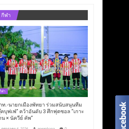
กีฬา
กีฬา
ภท.-นายกเมืองพัทยา ร่วมสนับสนุนทีม
ุ๊คบุฟเฟ่” คว้าอันดับ 3 ศึกฟุตซอล “เกาะ
าน × นัควีย์ คัพ”
กรกฎาคม 6, 2026
aneaphong
0