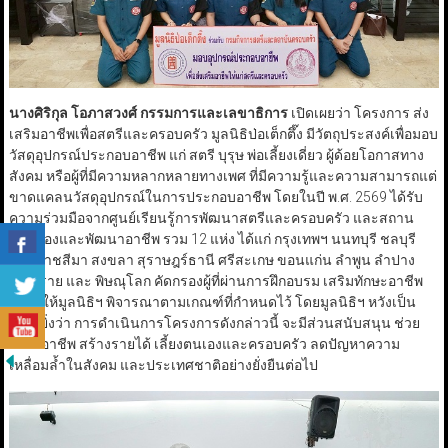
นางศิริกุล โอภาสวงศ์ กรรมการและเลขาธิการ
เปิดเผยว่า โครงการ ส่ง
เสริมอาชีพเพื่อสตรีและครอบครัว มูลนิธิป่อเต็กตึ๊ง มีวัตถุประสงค์เพื่อมอบ
วัสดุอุปกรณ์ประกอบอาชีพ แก่ สตรี บุรุษ พ่อเลี้ยงเดี่ยว ผู้ด้อยโอกาสทาง
สังคม หรือผู้ที่มีความหลากหลายทางเพศ ที่มีความรู้และความสามารถแต่
ขาดแคลนวัสดุอุปกรณ์ในการประกอบอาชีพ โดยในปี พ.ศ. 2569 ได้รับ
ความร่วมมือจากศูนย์เรียนรู้การพัฒนาสตรีและครอบครัว และสถาน
คุ้มครองและพัฒนาอาชีพ รวม 12 แห่ง ได้แก่ กรุงเทพฯ นนทบุรี ชลบุรี
นครราชสีมา สงขลา สุราษฎร์ธานี ศรีสะเกษ ขอนแก่น ลำพูน ลำปาง
เชียงราย และ พิษณุโลก คัดกรองผู้ที่ผ่านการฝึกอบรม เสริมทักษะอาชีพ
ส่งมาให้มูลนิธิฯ พิจารณาตามเกณฑ์ที่กำหนดไว้ โดยมูลนิธิฯ หวังเป็น
อย่างยิ่งว่า การดำเนินการโครงการดังกล่าวนี้ จะมีส่วนสนับสนุน ช่วย
สร้างอาชีพ สร้างรายได้ เลี้ยงตนเองและครอบครัว ลดปัญหาความ
เหลื่อมล้ำในสังคม และประเทศชาติอย่างยั่งยืนต่อไป