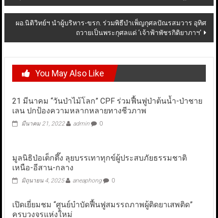
navigation
ผอ.นิติวิทย์ฯ นำผู้บริหาร-ขรก. ร่วมพิธีบำเพ็ญกุศลปัณรสมวาร อุทิศ
ถวายเป็นพระกุศลแด่ ‘เจ้าฟ้าพัชรกิติยาภาฯ’
You May Also Like
21 มีนาคม “วันป่าไม้โลก” CPF ร่วมฟื้นฟูป่าต้นน้ำ-ป่าชาย
เลน ปกป้องความหลากหลายทางชีวภาพ
มีนาคม 21, 2022
admin
0
มูลนิธิป่อเต็กตึ๊ง ลุยบรรเทาทุกข์ผู้ประสบภัยธรรมชาติ
เหนือ-อีสาน-กลาง
มิถุนายน 4, 2025
aneaphong
0
เปิดเยี่ยมชม “ศูนย์บำบัดฟื้นฟูสมรรถภาพผู้ติดยาเสพติด”
ครบวงจรแห่งใหม่