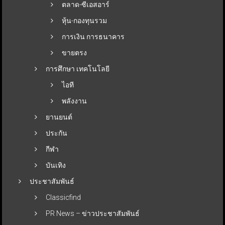
ตลาด-ซีเอสอาร์
หุ้น-กองทุนรวม
การเงิน การธนาคาร
ขายตรง
การศึกษา เทคโนโลยี
ไอที
พลังงาน
ยานยนต์
ประกัน
กีฬา
บันเทิง
ประชาสัมพันธ์
Classicfind
PR News – ข่าวประชาสัมพันธ์