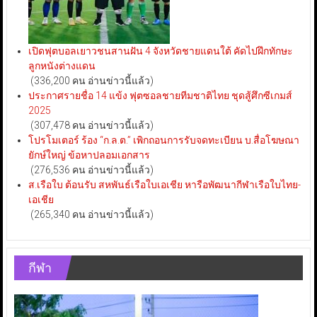
เปิดฟุตบอลเยาวชนสานฝัน 4 จังหวัดชายแดนใต้ คัดไปฝึกทักษะ
ลูกหนังต่างแดน
(336,200 คน อ่านข่าวนี้แล้ว)
ประกาศรายชื่อ 14 แข้ง ฟุตซอลชายทีมชาติไทย ชุดสู้ศึกซีเกมส์
2025
(307,478 คน อ่านข่าวนี้แล้ว)
โปรโมเตอร์ ร้อง “ก.ล.ต.” เพิกถอนการรับจดทะเบียน บ.สื่อโฆษณา
ยักษ์ใหญ่ ข้อหาปลอมเอกสาร
(276,536 คน อ่านข่าวนี้แล้ว)
ส.เรือใบ ต้อนรับ สหพันธ์เรือใบเอเชีย หารือพัฒนากีฬาเรือใบไทย-
เอเชีย
(265,340 คน อ่านข่าวนี้แล้ว)
กีฬา