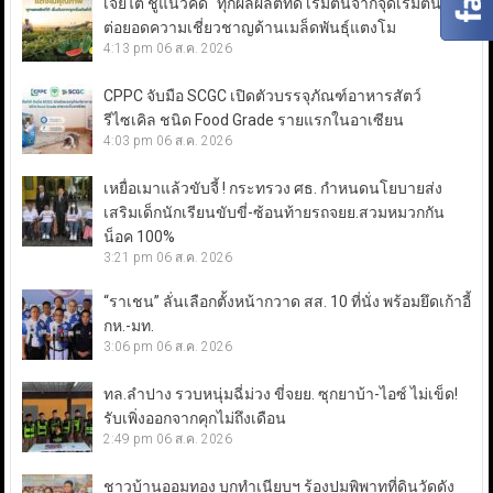
เจียไต๋ ชูแนวคิด “ทุกผลผลิตที่ดี เริ่มต้นจากจุดเริ่มต้นที่ดี”
ต่อยอดความเชี่ยวชาญด้านเมล็ดพันธุ์แตงโม
4:13 pm
06 ส.ค. 2026
CPPC จับมือ SCGC เปิดตัวบรรจุภัณฑ์อาหารสัตว์
รีไซเคิล ชนิด Food Grade รายแรกในอาเซียน
4:03 pm
06 ส.ค. 2026
เหยื่อเมาแล้วขับจี้ ! กระทรวง ศธ. กำหนดนโยบายส่ง
เสริมเด็กนักเรียนขับขี่-ซ้อนท้ายรถจยย.สวมหมวกกัน
น็อค 100%
3:21 pm
06 ส.ค. 2026
“ราเชน” ลั่นเลือกตั้งหน้ากวาด สส. 10 ที่นั่ง พร้อมยึดเก้าอี้
กห.-มท.
3:06 pm
06 ส.ค. 2026
ทล.ลำปาง รวบหนุ่มฉี่ม่วง ขี่จยย. ซุกยาบ้า-ไอซ์ ไม่เข็ด!
รับเพิ่งออกจากคุกไม่ถึงเดือน
2:49 pm
06 ส.ค. 2026
ชาวบ้านออมทอง บุกทำเนียบฯ ร้องปมพิพาทที่ดินวัดดัง