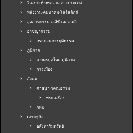
วิเคราะห์ บทความ ต่างประเทศ
พลังงาน-คมนาคม-โลจิสติกส์
อุตสาหกรรม-เออีซี-เอสเอมอี
อาชญากรรม
กระบวนการยุติธรรม
ภูมิภาค
เกษตรยุคใหม่-ภูมิภาค
การเมือง
สังคม
ศาสนา-วัฒนธรรม
พระเครื่อง
กทม
เศรษฐกิจ
อสังหาริมทรัพย์