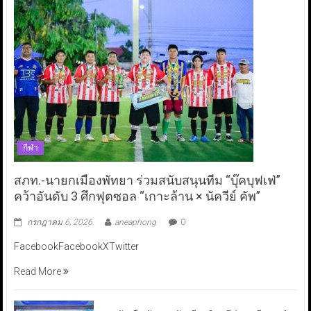
กีฬา
สภท.-นายกเมืองพัทยา ร่วมสนับสนุนทีม “บุ๊คบุฟเฟ่”
คว้าอันดับ 3 ศึกฟุตซอล “เกาะล้าน × นัควีย์ คัพ”
กรกฎาคม 6, 2026
aneaphong
0
FacebookFacebookXTwitter
Read More