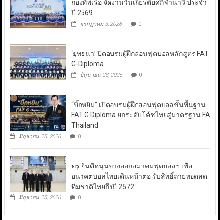
กองทัพเรือ จัดงานวันเกียรติยศกีฬานาวี ประจำ
ปี 2569
กรกฎาคม 3, 2026
0
‘ยุทธนา’ ปิดอบรมผู้ฝึกสอนฟุตบอลหลักสูตร FAT
G-Diploma
มิถุนายน 28, 2026
0
“บิ๊กหยิม” เปิดอบรมผู้ฝึกสอนฟุตบอลขั้นพื้นฐาน
FAT G Diploma ยกระดับโค้ชไทยสู่มาตรฐาน FA
Thailand
มิถุนายน 25, 2026
0
ทรู ยินดีหนุนทางออกสมาคมฟุตบอลฯ เพื่อ
อนาคตบอลไทยเดินหน้าต่อ รับสิทธิ์ถ่ายทอดสด
ทีมชาติไทยถึงปี 2572
มิถุนายน 25, 2026
0