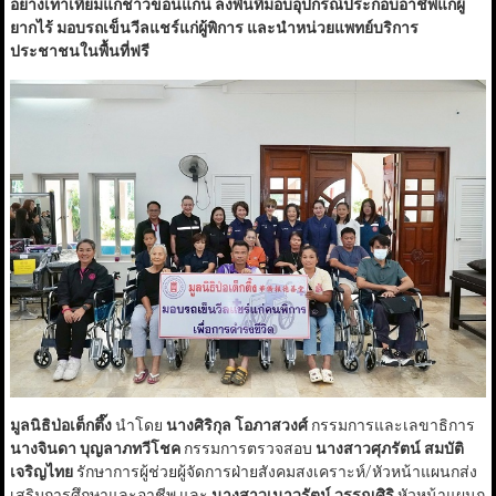
อย่างเท่าเทียมแก่ชาวขอนแก่น ลงพื้นที่มอบอุปกรณ์ประกอบอาชีพแก่ผู้
ยากไร้ มอบรถเข็นวีลแชร์แก่ผู้พิการ และนำหน่วยแพทย์บริการ
ประชาชนในพื้นที่ฟรี
มูลนิธิป่อเต็กตึ๊ง
นำโดย
นางศิริกุล โอภาสวงศ์
กรรมการและเลขาธิการ
นางจินดา บุญลาภทวีโชค
กรรมการตรวจสอบ
นางสาวศุภรัตน์ สมบัติ
เจริญไทย
รักษาการผู้ช่วยผู้จัดการฝ่ายสังคมสงเคราะห์/หัวหน้าแผนกส่ง
เสริมการศึกษาและอาชีพ และ
นางสาวเนาวรัตน์ วรรณศิริ
หัวหน้าแผนก