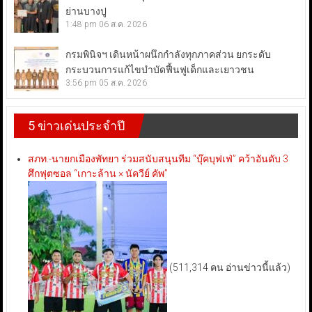
ย่านบางปู
1:48 pm
06 ส.ค. 2026
กรมพินิจฯ เดินหน้าผนึกกำลังทุกภาคส่วน ยกระดับ
กระบวนการแก้ไขบำบัดฟื้นฟูเด็กและเยาวชน
3:56 pm
05 ส.ค. 2026
5 ข่าวเด่นประจำปี
สภท.-นายกเมืองพัทยา ร่วมสนับสนุนทีม “บุ๊คบุฟเฟ่” คว้าอันดับ 3
ศึกฟุตซอล “เกาะล้าน × นัควีย์ คัพ”
(511,314 คน อ่านข่าวนี้แล้ว)