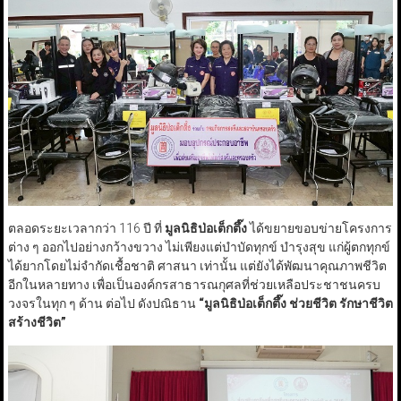
ตลอดระยะเวลากว่า 116 ปี ที่
มูลนิธิป่อเต็กตึ๊ง
ได้ขยายขอบข่ายโครงการ
ต่าง ๆ ออกไปอย่างกว้างขวาง ไม่เพียงแต่บำบัดทุกข์ บำรุงสุข แก่ผู้ตกทุกข์
ได้ยากโดยไม่จำกัดเชื้อชาติ ศาสนา เท่านั้น แต่ยังได้พัฒนาคุณภาพชีวิต
อีกในหลายทาง เพื่อเป็นองค์กรสาธารณกุศลที่ช่วยเหลือประชาชนครบ
วงจรในทุก ๆ ด้าน ต่อไป ดังปณิธาน
“
มูลนิธิป่อเต็กตึ๊ง ช่วยชีวิต รักษาชีวิต
สร้างชีวิต
”