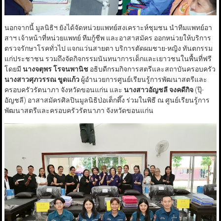
นอกจากนี้ มูลนิธิฯ ยังได้จัดหน่วยแพทย์สงเคราะห์ชุมชน นำทีมแพทย์อา
สาฯ เจ้าหน้าที่หน่วยแพทย์ ทีมกู้ชีพ และอาสาสมัคร ออกหน่วยให้บริการ
ตรวจรักษาโรคทั่วไป แจกแว่นสายตา บริการตัดผมชาย-หญิง ทันตกรรม
แก่ประชาชน รวมถึงจัดกิจกรรมนันทนาการเด็กและเยาวชนในพื้นที่ฟรี
โดยมี
นางจตุพร โรจนพานิช
อธิบดีกรมกิจการสตรีและสถาบันครอบครัว
นางสาวศุภวรรณ ขูดแก้ว
ผู้อำนวยการศูนย์เรียนรู้การพัฒนาสตรีและ
ครอบครัวรัตนาภา จังหวัดขอนแก่น และ
นางสาวอัญชลี จงคดีกิจ
(ปุ๊-
อัญชลี) อาสาสมัครศิลปินมูลนิธิป่อเต็กตึ๊ง ร่วมในพิธี ณ ศูนย์เรียนรู้การ
พัฒนาสตรีและครอบครัวรัตนาภา จังหวัดขอนแก่น