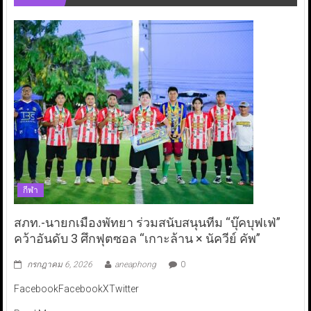
กีฬา
สภท.-นายกเมืองพัทยา ร่วมสนับสนุนทีม “บุ๊คบุฟเฟ่”
คว้าอันดับ 3 ศึกฟุตซอล “เกาะล้าน × นัควีย์ คัพ”
กรกฎาคม 6, 2026
aneaphong
0
FacebookFacebookXTwitter