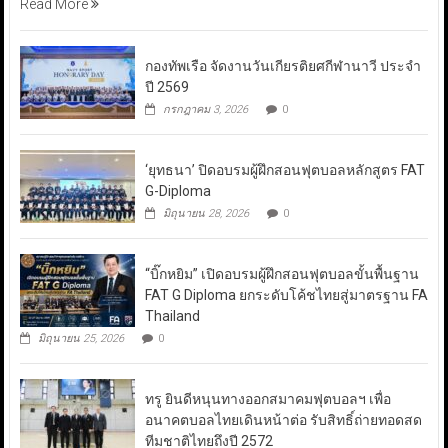
Read More
กองทัพเรือ จัดงานวันเกียรติยศกีฬานาวี ประจำ
ปี 2569
กรกฎาคม 3, 2026
0
‘ยุทธนา’ ปิดอบรมผู้ฝึกสอนฟุตบอลหลักสูตร FAT
G-Diploma
มิถุนายน 28, 2026
0
“บิ๊กหยิม” เปิดอบรมผู้ฝึกสอนฟุตบอลขั้นพื้นฐาน
FAT G Diploma ยกระดับโค้ชไทยสู่มาตรฐาน FA
Thailand
มิถุนายน 25, 2026
0
ทรู ยินดีหนุนทางออกสมาคมฟุตบอลฯ เพื่อ
อนาคตบอลไทยเดินหน้าต่อ รับสิทธิ์ถ่ายทอดสด
ทีมชาติไทยถึงปี 2572