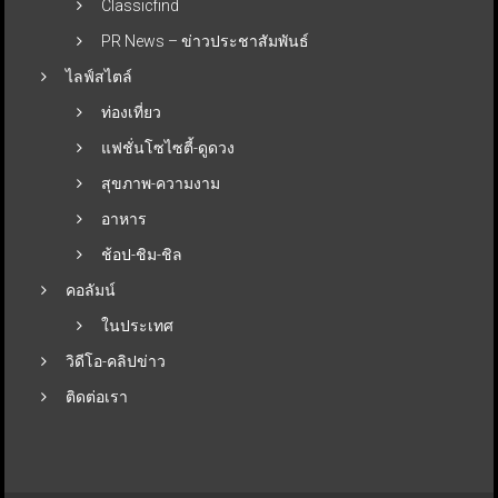
Classicfind
PR News – ข่าวประชาสัมพันธ์
ไลฟ์สไตล์
ท่องเที่ยว
แฟชั่นโซไซตี้-ดูดวง
สุขภาพ-ความงาม
อาหาร
ช้อป-ชิม-ชิล
คอลัมน์
ในประเทศ
วิดีโอ-คลิปข่าว
ติดต่อเรา