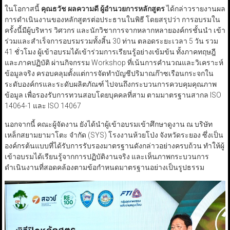
ในโอกาสนี้
คุณธวัช ผลความดี ผู้อำนวยการหลักสูตร
ได้กล่าวรายงานผล
การดำเนินงานของหลักสูตรต่อประธานในพิธี โดยสรุปว่า การอบรมใน
ครั้งนี้มีผู้บริหาร วิศวกร และนักวิชาการจากหลากหลายองค์กรชั้นนำ เข้า
ร่วมและสำเร็จการอบรมรวมทั้งสิ้น 30 ท่าน ตลอดระยะเวลา 5 วัน รวม
41 ชั่วโมง ผู้เข้าอบรมได้เข้าร่วมการเรียนรู้อย่างเข้มข้น ทั้งภาคทฤษฎี
และภาคปฏิบัติ ผ่านกิจกรรม Workshop ที่เน้นการคำนวณและวิเคราะห์
ข้อมูลจริง ครอบคลุมตั้งแต่การจัดทำบัญชีปริมาณก๊าซเรือนกระจกใน
ระดับองค์กรและระดับผลิตภัณฑ์ ไปจนถึงกระบวนการควบคุมคุณภาพ
ข้อมูล เพื่อรองรับการทวนสอบโดยบุคคลที่สาม ตามมาตรฐานสากล ISO
14064-1 และ ISO 14067
นอกจากนี้ คณะผู้จัดงาน ยังได้นำผู้เข้าอบรมเข้าศึกษาดูงาน ณ บริษัท
เหล็กสยามยามาโตะ จำกัด (SYS) โรงงานห้วยโป่ง จังหวัดระยอง ซึ่งเป็น
องค์กรต้นแบบที่ได้รับการรับรองมาตรฐานดังกล่าวอย่างครบถ้วน ทำให้ผู้
เข้าอบรมได้เรียนรู้จากการปฏิบัติงานจริง และเห็นภาพกระบวนการ
ดำเนินงานที่สอดคล้องตามข้อกำหนดมาตรฐานอย่างเป็นรูปธรรม