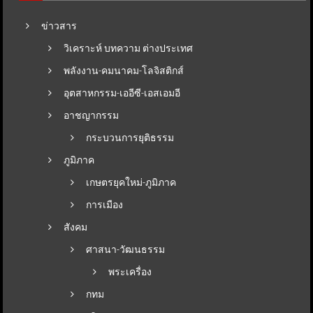
ข่าวสาร
วิเคราะห์ บทความ ต่างประเทศ
พลังงาน-คมนาคม-โลจิสติกส์
อุตสาหกรรม-เออีซี-เอสเอมอี
อาชญากรรม
กระบวนการยุติธรรม
ภูมิภาค
เกษตรยุคใหม่-ภูมิภาค
การเมือง
สังคม
ศาสนา-วัฒนธรรม
พระเครื่อง
กทม