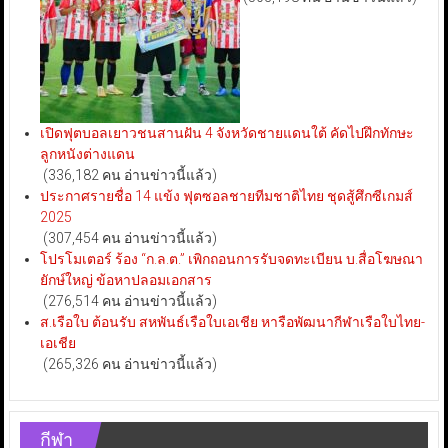
เปิดฟุตบอลเยาวชนสานฝัน 4 จังหวัดชายแดนใต้ คัดไปฝึกทักษะ
ลูกหนังต่างแดน
(336,182 คน อ่านข่าวนี้แล้ว)
ประกาศรายชื่อ 14 แข้ง ฟุตซอลชายทีมชาติไทย ชุดสู้ศึกซีเกมส์
2025
(307,454 คน อ่านข่าวนี้แล้ว)
โปรโมเตอร์ ร้อง “ก.ล.ต.” เพิกถอนการรับจดทะเบียน บ.สื่อโฆษณา
ยักษ์ใหญ่ ข้อหาปลอมเอกสาร
(276,514 คน อ่านข่าวนี้แล้ว)
ส.เรือใบ ต้อนรับ สหพันธ์เรือใบเอเชีย หารือพัฒนากีฬาเรือใบไทย-
เอเชีย
(265,326 คน อ่านข่าวนี้แล้ว)
กีฬา