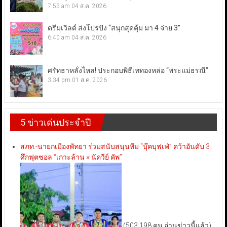
7:53 am
04 ส.ค. 2026
ดรีมเวิลด์ ส่งโปรปัง “สนุกสุดคุ้ม มา 4 จ่าย 3”
6:40 am
04 ส.ค. 2026
ศรัทธาหลั่งไหล! ประกอบพิธีเททองหล่อ “พระแม่ธรณี”
3:34 pm
01 ส.ค. 2026
5 ข่าวเด่นประจำปี
สภท.-นายกเมืองพัทยา ร่วมสนับสนุนทีม “บุ๊คบุฟเฟ่” คว้าอันดับ 3
ศึกฟุตซอล “เกาะล้าน × นัควีย์ คัพ”
(503,198 คน อ่านข่าวนี้แล้ว)