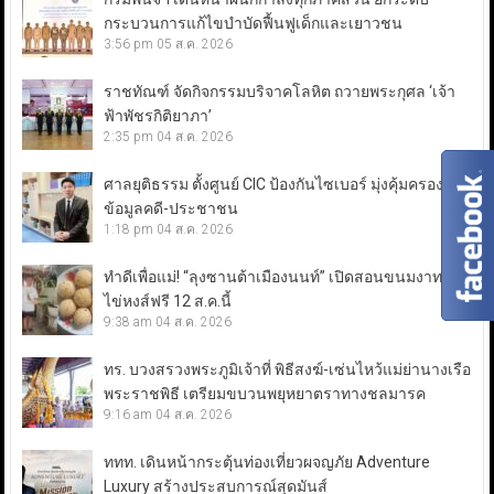
กระบวนการแก้ไขบำบัดฟื้นฟูเด็กและเยาวชน
3:56 pm
05 ส.ค. 2026
ราชทัณฑ์ จัดกิจกรรมบริจาคโลหิต ถวายพระกุศล ‘เจ้า
ฟ้าพัชรกิติยาภา’
2:35 pm
04 ส.ค. 2026
ศาลยุติธรรม ตั้งศูนย์ CIC ป้องกันไซเบอร์ มุ่งคุ้มครอง
ข้อมูลคดี-ประชาชน
1:18 pm
04 ส.ค. 2026
ทำดีเพื่อแม่! “ลุงซานต้าเมืองนนท์” เปิดสอนขนมงาทอด-
ไข่หงส์ฟรี 12 ส.ค.นี้
9:38 am
04 ส.ค. 2026
ทร. บวงสรวงพระภูมิเจ้าที่ พิธีสงฆ์-เซ่นไหว้แม่ย่านางเรือ
พระราชพิธี เตรียมขบวนพยุหยาตราทางชลมารค
9:16 am
04 ส.ค. 2026
ททท. เดินหน้ากระตุ้นท่องเที่ยวผจญภัย Adventure
Luxury สร้างประสบการณ์สุดมันส์