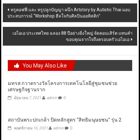
Post
ทรูคอฟฟี่ และ ทรูปลูกปัญญา ผนึก Artstory by Autistic Thai มอบ
ประสบการณ์ “Workshop ฮีลใจกับศิลปินออทิสติก”
navigation
เอไอเอ ประเทศไทย ฉลอง 88 ปีอย่างยิ่งใหญ่ จัดคอนเสิร์ต แทนคำ
ขอบคุณจากใจถึงครอบครัวเอไอเอ
You May Also Like
มทรส.กวาดรางวัลโครงการเทคโนโลยีสู่ชุมชนช่วย
เศรษฐกิจฐานราก
มิถุนายน 7, 2021
admin
0
สถาบันพระปกเกล้า ปิดหลักสูตร “สิทธิมนุษยชน” รุ่น 2
พฤศจิกายน 16, 2021
admin
0