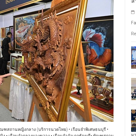
ล้
Fa
Re
ทัณฑสถานหญิงกลาง (บริการนวดไทย) • เรือนจำพิเศษธนบุรี •
มา
ง • เรือนจำกลางบางขวาง • เรือนจำอำเภอธัญบุรี• ทัณฑสถาน