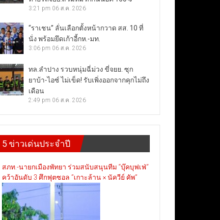
3:21 pm
06 ส.ค. 2026
“ราเชน” ลั่นเลือกตั้งหน้ากวาด สส. 10 ที่
นั่ง พร้อมยึดเก้าอี้กห.-มท.
3:06 pm
06 ส.ค. 2026
ทล.ลำปาง รวบหนุ่มฉี่ม่วง ขี่จยย. ซุก
ยาบ้า-ไอซ์ ไม่เข็ด! รับเพิ่งออกจากคุกไม่ถึง
เดือน
2:49 pm
06 ส.ค. 2026
5 ข่าวเด่นประจำปี
สภท.-นายกเมืองพัทยา ร่วมสนับสนุนทีม “บุ๊คบุฟเฟ่”
คว้าอันดับ 3 ศึกฟุตซอล “เกาะล้าน × นัควีย์ คัพ”