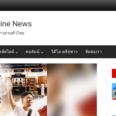
line News
่าวด่วนทั่วไทย
ลฟ์สไตล์
คอลัมน์
วิดีโอ-คลิปข่าว
ติดต่อเรา