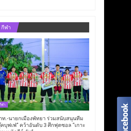
กีฬา
กีฬา
ภท.-นายกเมืองพัทยา ร่วมสนับสนุนทีม
ุ๊คบุฟเฟ่” คว้าอันดับ 3 ศึกฟุตซอล “เกาะ