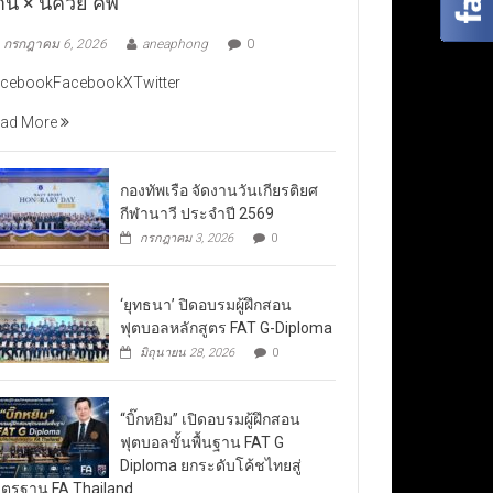
าน × นัควีย์ คัพ”
กรกฎาคม 6, 2026
aneaphong
0
cebookFacebookXTwitter
ad More
กองทัพเรือ จัดงานวันเกียรติยศ
กีฬานาวี ประจำปี 2569
กรกฎาคม 3, 2026
0
‘ยุทธนา’ ปิดอบรมผู้ฝึกสอน
ฟุตบอลหลักสูตร FAT G-Diploma
มิถุนายน 28, 2026
0
“บิ๊กหยิม” เปิดอบรมผู้ฝึกสอน
ฟุตบอลขั้นพื้นฐาน FAT G
Diploma ยกระดับโค้ชไทยสู่
ตรฐาน FA Thailand