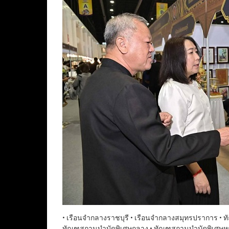
• เรือนจำกลางราชบุรี • เรือนจำกลางสมุทรปราการ • 
ทัณฑสถานบำบัดพิเศษกลาง • ทัณฑสถานบำบัดพิเศษหญิ