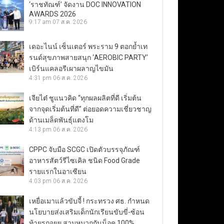
‘ราชทัณฑ์’ จัดงาน DOC INNOVATION
AWARDS 2026
9:17 am
07 ส.ค. 2026
เดอะไนน์ เซ็นเตอร์ พระราม 9 ตอกย้ำเท
รนด์สุขภาพสายสนุก ‘AEROBIC PARTY’
เบิร์นแคลอรีเผาผลาญไขมัน
4:31 pm
06 ส.ค. 2026
เจียไต๋ ชูแนวคิด “ทุกผลผลิตที่ดี เริ่มต้น
จากจุดเริ่มต้นที่ดี” ต่อยอดความเชี่ยวชาญ
ด้านเมล็ดพันธุ์แตงโม
4:13 pm
06 ส.ค. 2026
CPPC จับมือ SCGC เปิดตัวบรรจุภัณฑ์
อาหารสัตว์รีไซเคิล ชนิด Food Grade
รายแรกในอาเซียน
4:03 pm
06 ส.ค. 2026
เหยื่อเมาแล้วขับจี้ ! กระทรวง ศธ. กำหนด
นโยบายส่งเสริมเด็กนักเรียนขับขี่-ซ้อน
ท้ายรถจยย.สวมหมวกกันน็อค 100%