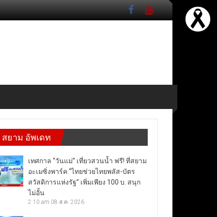
สยาม อัพเดท
เทศกาล “วันแม่” เที่ยวสวนน้ำ ฟรี! ที่สยาม
อะเมซิ่งพาร์ค “ไทยช่วยไทยพลัส-บัตร
สวัสดิการแห่งรัฐ” เพิ่มเพียง 100 บ. สนุก
ไม่อั้น
2:10 am
08 ส.ค. 2026