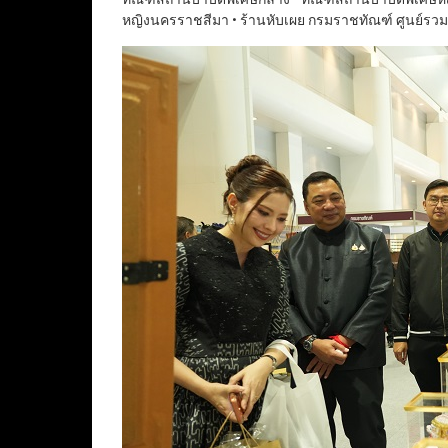
หญิงนครราชสีมา • ร้านหับเผย กรมราชทัณฑ์ ศูนย์รว